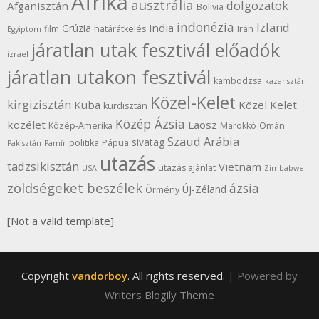
Afrika
ausztrália
dolgozatok
Afganisztán
Bolivia
indonézia
Izland
india
Grúzia
film
határátkelés
Irán
Egyiptom
járatlan utak fesztivál előadók
izrael
járatlan utakon fesztivál
kambodzsa
kazahsztán
Közel-Kelet
kirgizisztán
Kuba
Közel Kelet
kurdisztán
Közép Ázsia
közélet
Laosz
Közép-Amerika
Marokkó
Omán
Szaud Arábia
sivatag
politika
Pápua
Pakisztán
Pamír
utazás
tadzsikisztán
Vietnam
utazás ajánlat
USA
Zimbabwe
zöldségeket beszélek
ázsia
Új-Zéland
Örmény
[Not a valid template]
Copyright
vandorboy
. All rights reserved.
| Powered by
Writers Blogily Theme