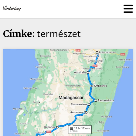
Skip
vandorboy
to
content
természet
Címke: