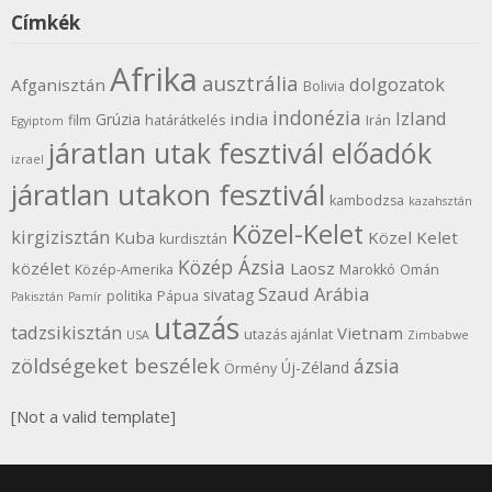
Címkék
Afrika
ausztrália
dolgozatok
Afganisztán
Bolivia
indonézia
Izland
india
Grúzia
film
határátkelés
Irán
Egyiptom
járatlan utak fesztivál előadók
izrael
járatlan utakon fesztivál
kambodzsa
kazahsztán
Közel-Kelet
kirgizisztán
Kuba
Közel Kelet
kurdisztán
Közép Ázsia
közélet
Laosz
Közép-Amerika
Marokkó
Omán
Szaud Arábia
sivatag
politika
Pápua
Pakisztán
Pamír
utazás
tadzsikisztán
Vietnam
utazás ajánlat
USA
Zimbabwe
zöldségeket beszélek
ázsia
Új-Zéland
Örmény
[Not a valid template]