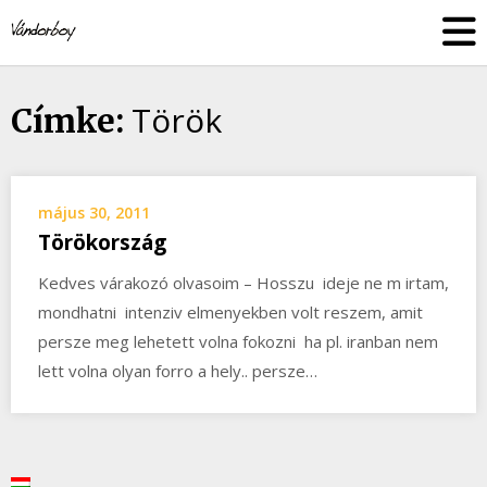
Skip
vandorboy
to
content
Török
Címke:
május 30, 2011
Törökország
Kedves várakozó olvasoim – Hosszu ideje ne m irtam,
mondhatni intenziv elmenyekben volt reszem, amit
persze meg lehetett volna fokozni ha pl. iranban nem
lett volna olyan forro a hely.. persze…