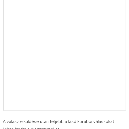
A válasz elküldése után feljebb a lásd korábbi válaszokat
linken kiadja a diagrammokat.