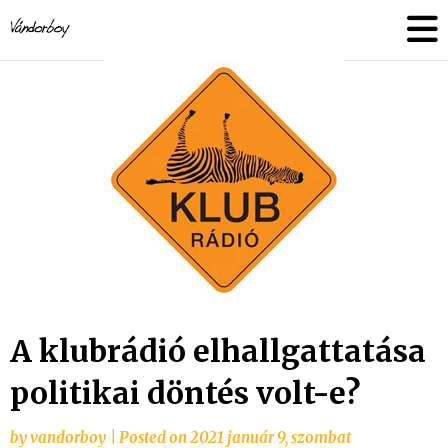
Skip
vandorboy
to
content
A klubrádió elhallgattatása
politikai döntés volt-e?
by
vandorboy
|
Posted on
2021 január 9, szombat