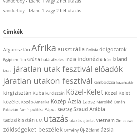
vandorboy
-
Izland 1 vagy 2 hét utazás
vandorboy
-
Izland 1 vagy 2 hét utazás
Címkék
Afrika
ausztrália
dolgozatok
Afganisztán
Bolivia
indonézia
Izland
india
Grúzia
film
határátkelés
Irán
Egyiptom
járatlan utak fesztivál előadók
izrael
járatlan utakon fesztivál
kambodzsa
kazahsztán
Közel-Kelet
kirgizisztán
Kuba
Közel Kelet
kurdisztán
Közép Ázsia
közélet
Laosz
Közép-Amerika
Marokkó
Omán
Szaud Arábia
sivatag
politika
Pápua
Pakisztán
Pamír
utazás
tadzsikisztán
Vietnam
utazás ajánlat
USA
Zimbabwe
zöldségeket beszélek
ázsia
Új-Zéland
Örmény