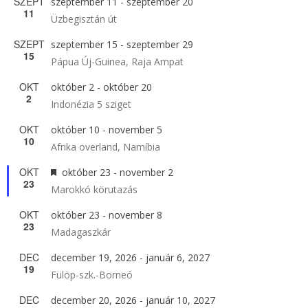
SZEPT
szeptember 11
-
szeptember 20
11
Üzbegisztán út
SZEPT
szeptember 15
-
szeptember 29
15
Pápua Új-Guinea, Raja Ampat
OKT
október 2
-
október 20
2
Indonézia 5 sziget
OKT
október 10
-
november 5
10
Afrika overland, Namíbia
OKT
Kiemelt
október 23
-
november 2
23
Marokkó körutazás
OKT
október 23
-
november 8
23
Madagaszkár
DEC
december 19, 2026
-
január 6, 2027
19
Fülöp-szk.-Borneó
DEC
december 20, 2026
-
január 10, 2027