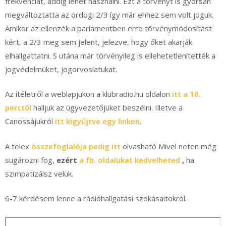
frekvenciát, addig lehet használni. Ezt a törvényt is gyorsan
megváltoztatta az ördögi 2/3 így már ehhez sem volt joguk.
Amikor az ellenzék a parlamentben erre törvénymódosítást
kért, a 2/3 meg sem jelent, jelezve, hogy őket akarják
elhallgattatni. S utána már törvényileg is ellehetetlenítették a
jogvédelmüket, jogorvoslatukat.
Az ítéletről a weblapjukon a klubradio.hu oldalon
itt a 16.
perctől
halljuk az ügyvezetőjüket beszélni. Illetve a
Canossájukról
itt kigyűjtve egy linken
.
A telex
összefoglalója pedig itt
olvasható Mivel neten még
sugározni fog,
ezért
a fb. oldalukat kedvelheted
,
ha
szimpatizálsz velük.
6-7 kérdésem lenne a rádióhallgatási szokásaitokról.