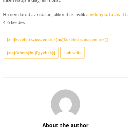
Ha nem látod az oldalon, akkor itt is nyílik a
vélenykutatás itt
,
4-6 kérdés
[:en]közéleti szösszenetek[:hu]Közéleti szösszenetek[:]
[:en]Others[:hu]Egyebek[:]
klubradio
About the author