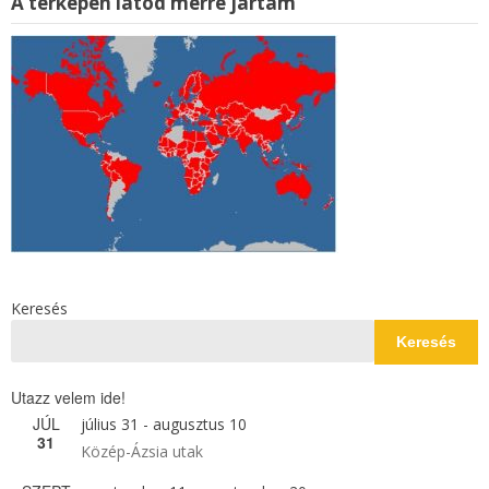
A térképen látod merre jártam
Keresés
Keresés
Utazz velem ide!
JÚL
július 31
-
augusztus 10
31
Közép-Ázsia utak