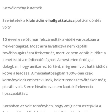
Közvélemény kutatnék.
Szerintetek a
klubrádió elhallgattatása
politikai döntés
volt?
10 évvel ezelőtt már felszámolták a vidéki városokban a
frekvenciájukat. Most arra hivatkozva nem kaptak
továbbsugárzásra frekvenciát, mert 2x nem adták le időre a
zenei listát a médiahatóságnak. A mesterien ördögi a
dologban, hogy amikor ez történt, még nem volt határidőhöz
kötve a leadása. A médiahatóságban 100%-ban csak
kormányoldali emberek ülnek, holott rendszerváltáskor még
plurális volt. S erre hivatkozva nem kaptak frekvencia
hosszabbítást.
Korábban az volt törvényben, hogy amíg nem osztják ki a