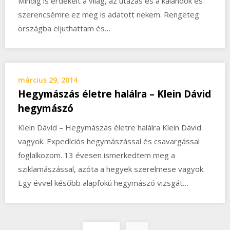
Mindig is érdekelt a világ, az utazás és a kalandok és
szerencsémre ez meg is adatott nekem. Rengeteg
országba eljuthattam és…
március 29, 2014
Hegymászás életre halálra – Klein Dávid
hegymászó
Klein Dávid – Hegymászás életre halálra Klein Dávid
vagyok. Expedíciós hegymászással és csavargással
foglalkozom. 13 évesen ismerkedtem meg a
sziklamászással, azóta a hegyek szerelmese vagyok.
Egy évvel később alapfokú hegymászó vizsgát…
Bejegyzések