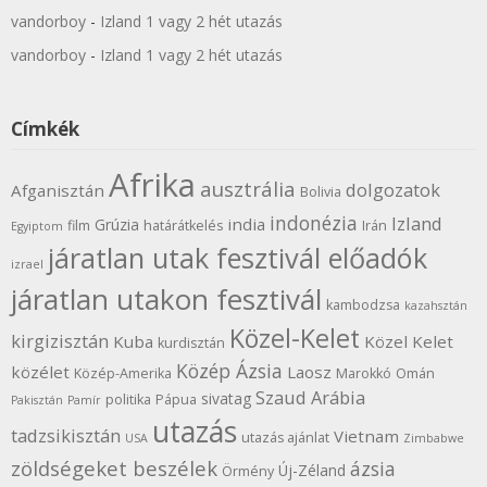
vandorboy
-
Izland 1 vagy 2 hét utazás
vandorboy
-
Izland 1 vagy 2 hét utazás
Címkék
Afrika
ausztrália
dolgozatok
Afganisztán
Bolivia
indonézia
Izland
india
Grúzia
film
határátkelés
Irán
Egyiptom
járatlan utak fesztivál előadók
izrael
járatlan utakon fesztivál
kambodzsa
kazahsztán
Közel-Kelet
kirgizisztán
Kuba
Közel Kelet
kurdisztán
Közép Ázsia
közélet
Laosz
Közép-Amerika
Marokkó
Omán
Szaud Arábia
sivatag
politika
Pápua
Pakisztán
Pamír
utazás
tadzsikisztán
Vietnam
utazás ajánlat
USA
Zimbabwe
zöldségeket beszélek
ázsia
Új-Zéland
Örmény