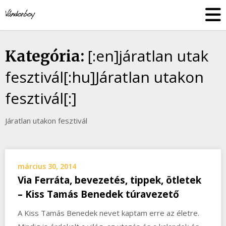
Skip
vandorboy
to
content
[:en]járatlan utak
Kategória:
fesztivál[:hu]Járatlan utakon
fesztivál[:]
Járatlan utakon fesztivál
március 30, 2014
Via Ferráta, bevezetés, tippek, ötletek
– Kiss Tamás Benedek túravezető
A Kiss Tamás Benedek nevet kaptam erre az életre.