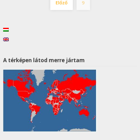
Előző
9
lapozása
A térképen látod merre jártam