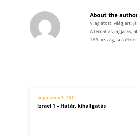
About the autho
Világlátott, világjárt, j
Alternatív világjárás, a
165 ország, sok élmén
augusztus 5, 2011
Izrael 1 – Határ, kihallgatás