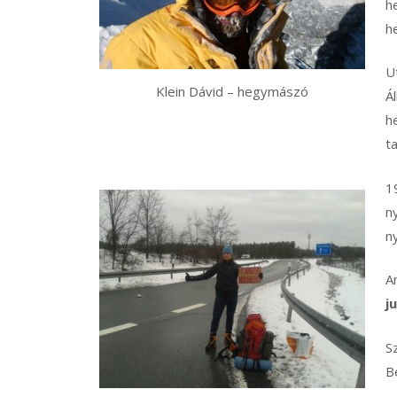
h
h
U
Klein Dávid – hegymászó
Á
h
t
1
n
n
A
j
S
B