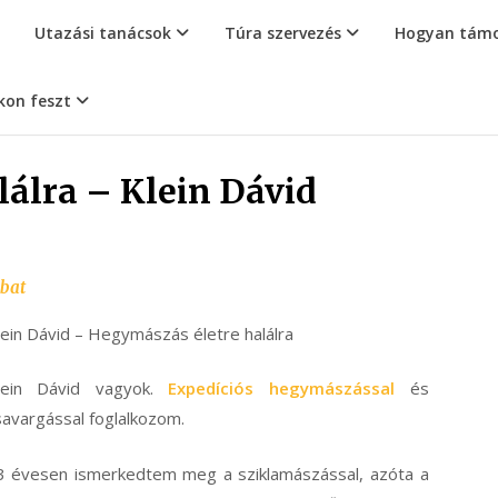
Utazási tanácsok
Túra szervezés
Hogyan támo
kon feszt
álra – Klein Dávid
mbat
lein Dávid – Hegymászás életre halálra
lein Dávid vagyok.
Expedíciós hegymászással
és
savargással foglalkozom.
3 évesen ismerkedtem meg a sziklamászással, azóta a