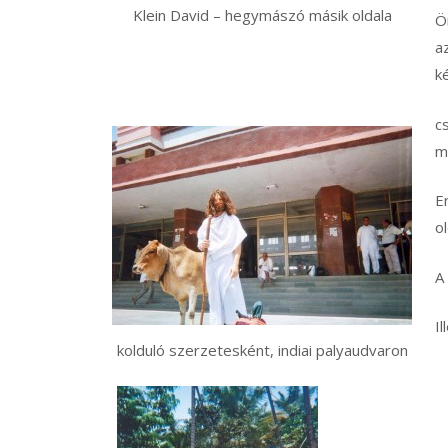
Klein David – hegymászó másik oldala
Ö
a
k
c
m
E
o
A
Il
kolduló szerzetesként, indiai palyaudvaron