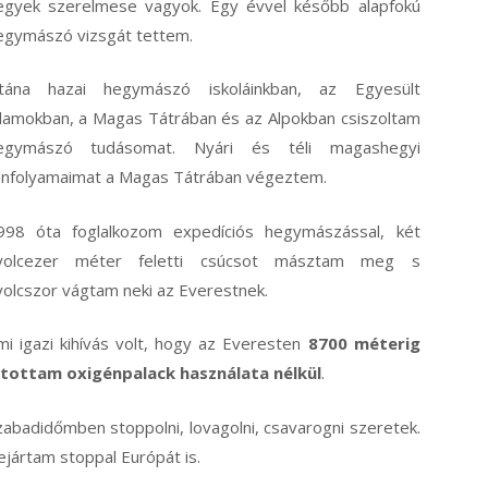
egyek szerelmese vagyok. Egy évvel később alapfokú
egymászó vizsgát tettem.
tána hazai hegymászó iskoláinkban, az Egyesült
llamokban, a Magas Tátrában és az Alpokban csiszoltam
egymászó tudásomat. Nyári és téli magashegyi
anfolyamaimat a Magas Tátrában végeztem.
998 óta foglalkozom expedíciós hegymászással, két
yolcezer méter feletti csúcsot másztam meg s
yolcszor vágtam neki az Everestnek.
mi igazi kihívás volt, hogy az Everesten
8700 méterig
utottam oxigénpalack használata nélkül
.
zabadidőmben stoppolni, lovagolni, csavarogni szeretek.
ejártam stoppal Európát is.