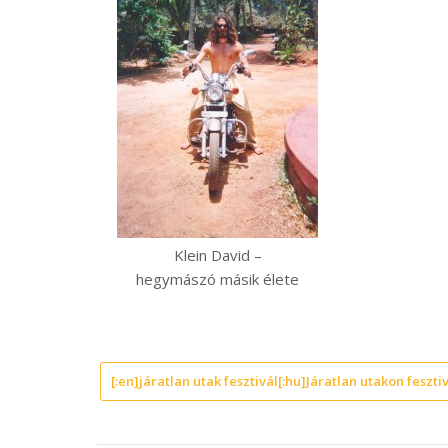
Klein David –
hegymászó másik élete
[:en]járatlan utak fesztivál[:hu]Járatlan utakon fesztiv