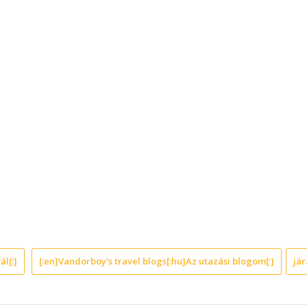
ál[:]
[:en]Vandorboy's travel blogs[:hu]Az utazási blogom[:]
jár