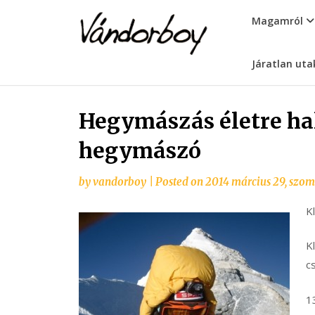
Skip
vandorboy
Magamról
to
content
Járatlan uta
Hegymászás életre hal
hegymászó
by
vandorboy
|
Posted on
2014 március 29, szo
K
K
c
1