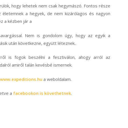
rülök, hogy lehetek nem csak hegymászó. Fontos része
z életemnek a hegyek, de nem kizárólagos és nagyon
éz a kézben jár a
savargással. Nem is gondolom úgy, hogy az egyik a
ásik után következne, együtt léteznek..
rről is fogok beszélni a fesztiválon, ahogy arról az
ldalról amiről talán kevésbé ismernek.
www.expeditions.hu
a weboldalam.
letve a
facebookon is követhetnek
.