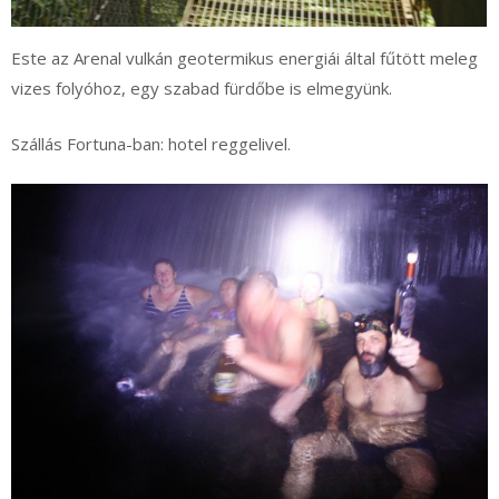
Este az Arenal vulkán geotermikus energiái által fűtött meleg
vizes folyóhoz, egy szabad fürdőbe is elmegyünk.
Szállás Fortuna-ban: hotel reggelivel.