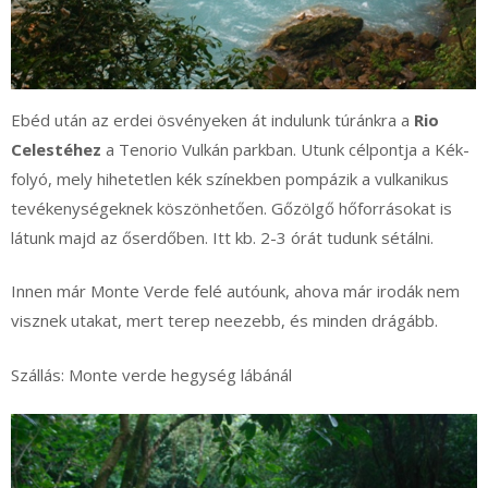
Ebéd után az erdei ösvényeken át indulunk túránkra a
Rio
Celestéhez
a Tenorio Vulkán parkban. Utunk célpontja a Kék-
folyó, mely hihetetlen kék színekben pompázik a vulkanikus
tevékenységeknek köszönhetően. Gőzölgő hőforrásokat is
látunk majd az őserdőben. Itt kb. 2-3 órát tudunk sétálni.
Innen már Monte Verde felé autóunk, ahova már irodák nem
visznek utakat, mert terep neezebb, és minden drágább.
Szállás: Monte verde hegység lábánál