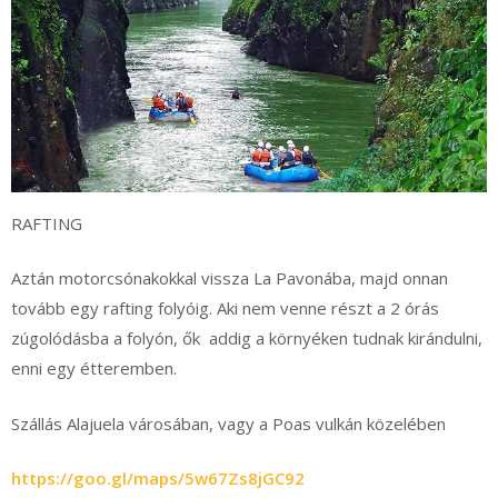
RAFTING
Aztán motorcsónakokkal vissza La Pavonába, majd onnan
tovább egy rafting folyóig. Aki nem venne részt a 2 órás
zúgolódásba a folyón, ők addig a környéken tudnak kirándulni,
enni egy étteremben.
Szállás Alajuela városában, vagy a Poas vulkán közelében
https://goo.gl/maps/5w67Zs8jGC92