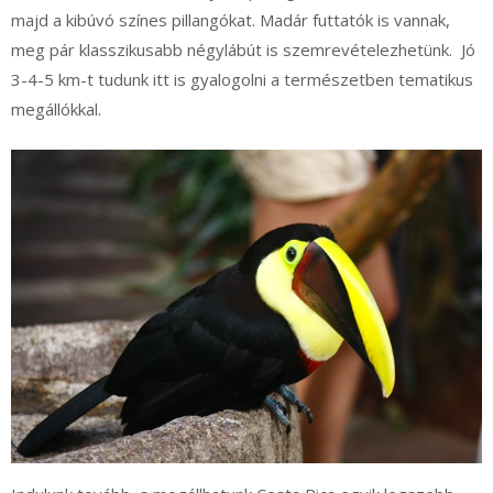
majd a kibúvó színes pillangókat. Madár futtatók is vannak,
meg pár klasszikusabb négylábút is szemrevételezhetünk. Jó
3-4-5 km-t tudunk itt is gyalogolni a természetben tematikus
megállókkal.