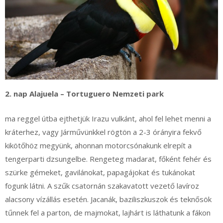
2. nap Alajuela – Tortuguero Nemzeti park
ma reggel útba ejthetjük Irazu vulkánt, ahol fel lehet menni a
kráterhez, vagy Járművünkkel rögtön a 2-3 órányira fekvő
kikötőhöz megyünk, ahonnan motorcsónakunk elrepít a
tengerparti dzsungelbe. Rengeteg madarat, főként fehér és
szürke gémeket, gavilánokat, papagájokat és tukánokat
fogunk látni. A szűk csatornán szakavatott vezető lavíroz
alacsony vízállás esetén. Jacanák, baziliszkuszok és teknősök
tűnnek fel a parton, de majmokat, lajhárt is láthatunk a fákon