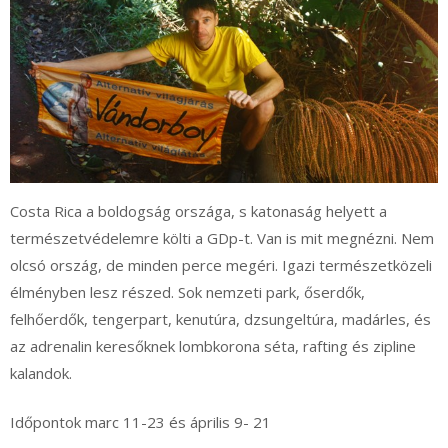
Costa Rica a boldogság országa, s katonaság helyett a
természetvédelemre költi a GDp-t. Van is mit megnézni. Nem
olcsó ország, de minden perce megéri. Igazi természetközeli
élményben lesz részed. Sok nemzeti park, őserdők,
felhőerdők, tengerpart, kenutúra, dzsungeltúra, madárles, és
az adrenalin keresőknek lombkorona séta, rafting és zipline
kalandok.
Időpontok marc 11-23 és április 9- 21