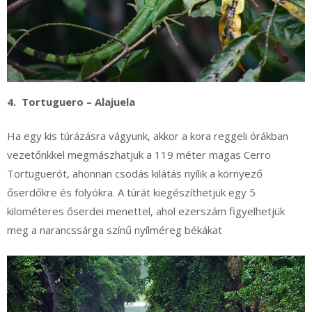
4. Tortuguero – Alajuela
Ha egy kis túrázásra vágyunk, akkor a kora reggeli órákban
vezetőnkkel megmászhatjuk a 119 méter magas Cerro
Tortuguerót, ahonnan csodás kilátás nyílik a környező
őserdőkre és folyókra. A túrát kiegészíthetjük egy 5
kilométeres őserdei menettel, ahol ezerszám figyelhetjük
meg a narancssárga színű nyílméreg békákat