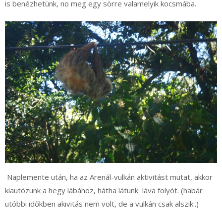
is benézhetünk, no meg egy sörre valamelyik kocsmába.
Naplemente után, ha az Arenál-vulkán aktivitást mutat, akkor
kiautózunk a hegy lábához, hátha látunk láva folyót. (habár
utóbbi időkben akivitás nem volt, de a vulkán csak alszik..)