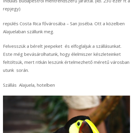
Indulás Budapestről mentrendszerű járattal. (kb. 230 ezer ft a
repjegy)
repülés Costa Rica fővárosába – San Joséba. Ott a közelben
Alajuelaban szállunk meg.
Felvesszük a bérelt jeepeket és elfoglaljuk a szállásunkat.
Este még bevásárolhatunk, hogy élelmiszer készleteinket
feltöltsük, mert ritkán leszünk értelmezhető méretű városban
utunk során.
Szállás Alajuela, hotelben