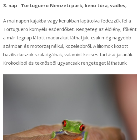
3. nap Tortuguero Nemzeti park, kenu túra, vadles,
A mai napon kajakba vagy kenukban lapátolva fedezzük fel a
Tortuguero környéki esőerdőket. Rengeteg az élőlény, főként
a már tegnap látott madarakat láthatjuk, csak még nagyobb
számban és motorzaj nélkül, közelebbről. A liliomok között
baziliszkuszok szaladgálnak, valamint kecses tartású jacanák.
Krokodilból és teknősből ugyancsak rengeteget láthatunk.