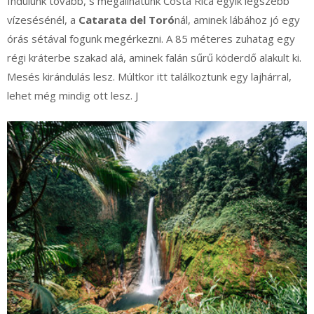
Indulunk tovább, s megállhatunk Costa Rica egyik legszebb
vízesésénél, a
Catarata del Toró
nál, aminek lábához jó egy
órás sétával fogunk megérkezni. A 85 méteres zuhatag egy
régi kráterbe szakad alá, aminek falán sűrű köderdő alakult ki.
Mesés kirándulás lesz. Múltkor itt találkoztunk egy lajhárral,
lehet még mindig ott lesz. J