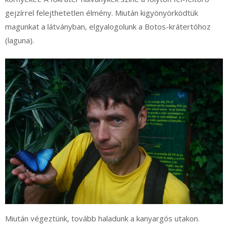
gejzírrel felejthetetlen élmény. Miután kigyönyörködtük
magunkat a látványban, elgyalogolunk a Botos-krátertóhoz
(laguna).
Miután végeztünk, tovább haladunk a kanyargós utakon.