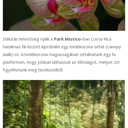
Délután lehetőség nyílik a
Park Mistico
-ban Costa Rica
hatalmas fái között kipróbálni egy lombkorona sétát (canopy
walk)-ot. A lombkorona magasságában sétálhatunk egy fa
platformon, hogy jobban láthassuk az élővilágot, melyet ott
figyelhetünk meg testközelből.