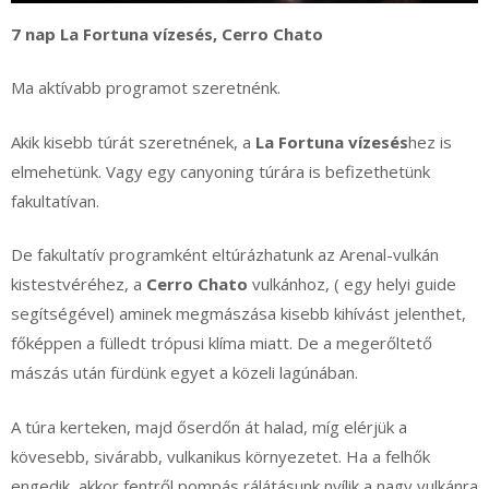
7 nap La Fortuna vízesés, Cerro Chato
Ma aktívabb programot szeretnénk.
Akik kisebb túrát szeretnének, a
La Fortuna vízesés
hez is
elmehetünk. Vagy egy canyoning túrára is befizethetünk
fakultatívan.
De fakultatív programként eltúrázhatunk az Arenal-vulkán
kistestvéréhez, a
Cerro Chato
vulkánhoz, ( egy helyi guide
segítségével) aminek megmászása kisebb kihívást jelenthet,
főképpen a fülledt trópusi klíma miatt. De a megerőltető
mászás után fürdünk egyet a közeli lagúnában.
A túra kerteken, majd őserdőn át halad, míg elérjük a
kövesebb, sivárabb, vulkanikus környezetet. Ha a felhők
engedik, akkor fentről pompás rálátásunk nyílik a nagy vulkánra