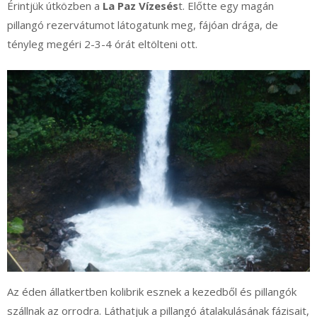
Érintjük útközben a
La Paz Vízesés
t. Előtte egy magán
pillangó rezervátumot látogatunk meg, fájóan drága, de
tényleg megéri 2-3-4 órát eltölteni ott.
Az éden állatkertben kolibrik esznek a kezedből és pillangók
szállnak az orrodra. Láthatjuk a pillangó átalakulásának fázisait,