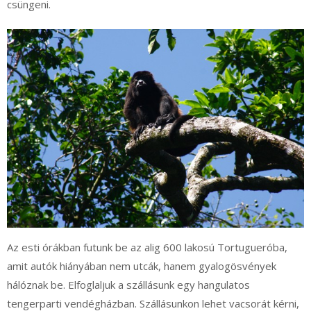
csüngeni.
Az esti órákban futunk be az alig 600 lakosú Tortugueróba,
amit autók hiányában nem utcák, hanem gyalogösvények
hálóznak be. Elfoglaljuk a szállásunk egy hangulatos
tengerparti vendégházban. Szállásunkon lehet vacsorát kérni,