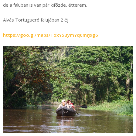
de a faluban is van pár kifőzde, étterem.
Alvás Tortugueró falujában 2 éj
https://goo.gl/maps/ToxY5BymYq6mrJxg6