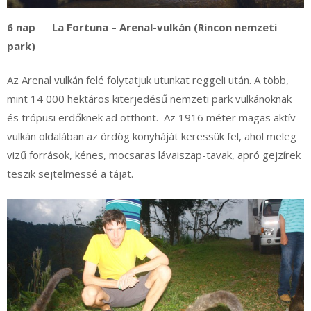
6 nap La Fortuna – Arenal-vulkán (Rincon nemzeti
park)
Az Arenal vulkán felé folytatjuk utunkat reggeli után. A több,
mint 14 000 hektáros kiterjedésű nemzeti park vulkánoknak
és trópusi erdőknek ad otthont. Az 1916 méter magas aktív
vulkán oldalában az ördög konyháját keressük fel, ahol meleg
vizű források, kénes, mocsaras lávaiszap-tavak, apró gejzírek
teszik sejtelmessé a tájat.