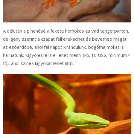
A délután a pihenésé a fekete homokos és vad tengerparton,
de igény szerint a csapat felkerekedhet és bevetheti magát
az esőerdőbe, ahol fél napot kirándulunk, bőgőmajmokat is
hallhatunk. Kígyólesre is el lehet menni (kb. 10 US$, minimum 4
fő), ahol színes kígyókat lehet látni.