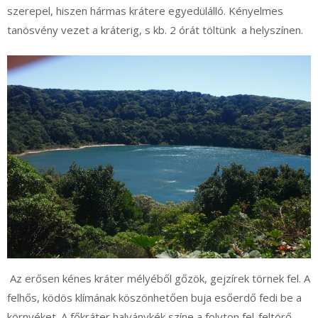
szerepel, hiszen hármas krátere egyedülálló. Kényelmes
tanösvény vezet a kráterig, s kb. 2 órát töltünk a helyszínen.
Az erősen kénes kráter mélyéből gőzök, gejzírek törnek fel. A
felhős, ködös klímának köszönhetően buja esőerdő fedi be a
környéket. A főkráter halványkék színe a folyton fel-feltörő