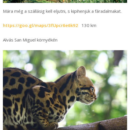
Mára még a szállásig kell eljutni, s kipihenjük a fáradalmakat.
https://goo.gl/maps/3fUpcr6e6k92
130 km
Alvás San Miguel környékén