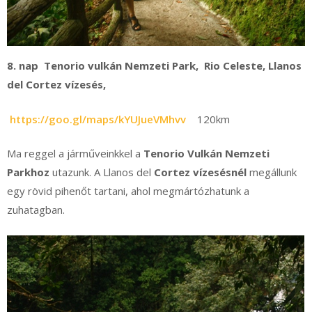
8. nap Tenorio vulkán Nemzeti Park, Rio Celeste, Llanos
del Cortez vízesés,
https://goo.gl/maps/kYUJueVMhvv
120km
Ma reggel a járműveinkkel a
Tenorio Vulkán Nemzeti
Parkhoz
utazunk. A Llanos del
Cortez vízesésnél
megállunk
egy rövid pihenőt tartani, ahol megmártózhatunk a
zuhatagban.