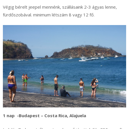
Végig bérelt jeepel mennénk, szállásaink 2-3 ágyas lenne,
fürdőszobával. minimum létszám 8 vagy 12 fő.
1 nap -Budapest – Costa Rica, Alajuela