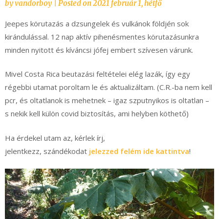
by
vandorboy
|
Posted on
2021 február 1, hétfő
Jeepes körutazás a dzsungelek és vulkánok földjén sok
kirándulással. 12 nap aktív pihenésmentes körutazásunkra
minden nyitott és kíváncsi jófej embert szívesen várunk.
Mivel Costa Rica beutazási feltételei elég lazák, így egy
régebbi utamat poroltam le és aktualizáltam. (C.R.-ba nem kell
pcr, és oltatlanok is mehetnek – igaz szputnyikos is oltatlan –
s nekik kell külön covid biztosítás, ami helyben köthető)
Ha érdekel utam az, kérlek írj,
jelentkezz, szándékodat
jelezzed felém ide kattintva
!