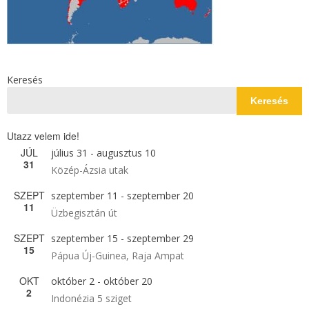
Keresés
Keresés
Utazz velem ide!
JÚL
július 31
-
augusztus 10
31
Közép-Ázsia utak
SZEPT
szeptember 11
-
szeptember 20
11
Üzbegisztán út
SZEPT
szeptember 15
-
szeptember 29
15
Pápua Új-Guinea, Raja Ampat
OKT
október 2
-
október 20
2
Indonézia 5 sziget