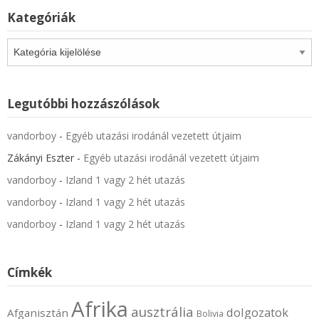
Kategóriák
Kategóriák
Legutóbbi hozzászólások
vandorboy
-
Egyéb utazási irodánál vezetett útjaim
Zákányi Eszter
-
Egyéb utazási irodánál vezetett útjaim
vandorboy
-
Izland 1 vagy 2 hét utazás
vandorboy
-
Izland 1 vagy 2 hét utazás
vandorboy
-
Izland 1 vagy 2 hét utazás
Címkék
Afrika
ausztrália
dolgozatok
Afganisztán
Bolivia