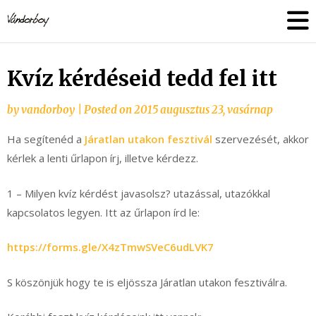
Skip
vandorboy
to
content
Kvíz kérdéseid tedd fel itt
by
vandorboy
|
Posted on
2015 augusztus 23, vasárnap
Ha segítenéd a
Járatlan utakon fesztivál
szervezését, akkor
kérlek a lenti űrlapon írj, illetve kérdezz.
1 – Milyen kvíz kérdést javasolsz? utazással, utazókkal
kapcsolatos legyen. Itt az űrlapon írd le:
https://forms.gle/X4zTmwSVeC6udLVK7
S köszönjük hogy te is eljössza Járatlan utakon fesztiválra.