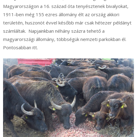
Magyarországon a 16. század óta tenyésztenek bivalyokat,
1911-ben még 155 ezres állomány élt az ország akkori
területén, huszonöt évvel később már csak hétezer példányt
számláltak. Napjainkban néhány százra tehető a
magyarországi állomány, többségük nemzeti parkokban él.
Pontosabban itt.