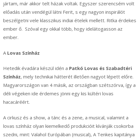
jártam, már akkor telt házak voltak. Egyszer szerencsém volt
előadás után vendégül látni Ferit, s egy nagyon inspirálót
beszélgetni vele klasszikus indiai ételek mellett. Ritka érdekes
ember ő. Szóval egy okkal több, hogy idelátogasson az
ember.
A
Lovas Színház
Hetedik évadára készül idén a
Patkó Lovas és Szabadtéri
Színház
, mely technikai hátterét illetően nagyot lépett előre.
Magyarországon van 4 másik, az országban szétszórva, így a
déli végeken ide érdemes jönni egy kis kültéri lovas
hacacáréért.
A cirkusz és a show, a tánc és a zene, a musical, valamint a
lovas színház olyan kiemelkedő produkcióit kívánják csokorba
szedni, mint: Valahol Európában (musical), A Tenkes kapitánya