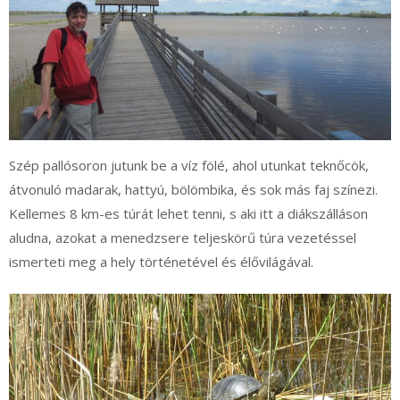
Szép pallósoron jutunk be a víz fölé, ahol utunkat teknőcök,
átvonuló madarak, hattyú, bölömbika, és sok más faj színezi.
Kellemes 8 km-es túrát lehet tenni, s aki itt a diákszálláson
aludna, azokat a menedzsere teljeskörű túra vezetéssel
ismerteti meg a hely történetével és élővilágával.