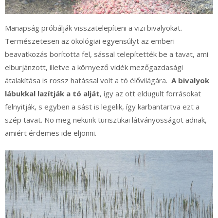
Manapság próbálják visszatelepíteni a vizi bivalyokat.
Természetesen az ökológiai egyensúlyt az emberi
beavatkozás borította fel, sással telepítették be a tavat, ami
elburjánzott, illetve a környező vidék mezőgazdasági
átalakítása is rossz hatással volt a tó élővilágára.
A bivalyok
lábukkal lazítják a tó alját
, így az ott eldugult forrásokat
felnyitják, s egyben a sást is legelik, így karbantartva ezt a
szép tavat. No meg nekünk turisztikai látványosságot adnak,
amiért érdemes ide eljönni.