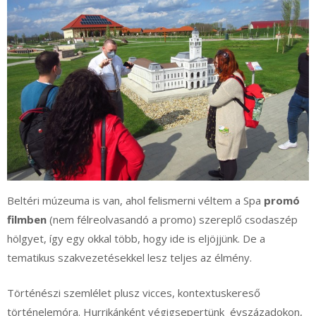
Beltéri múzeuma is van, ahol felismerni véltem a Spa
promó
filmben
(nem félreolvasandó a promo) szereplő csodaszép
hölgyet, így egy okkal több, hogy ide is eljöjjünk. De a
tematikus szakvezetésekkel lesz teljes az élmény.
Történészi szemlélet plusz vicces, kontextuskereső
történelemóra. Hurrikánként végigsepertünk évszázadokon,