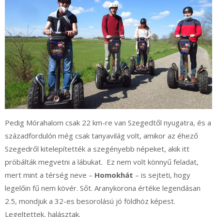
Pedig Mórahalom csak 22 km-re van Szegedtől nyugatra, és a
századfordulón még csak tanyavilág volt, amikor az éhező
Szegedről kitelepítették a szegényebb népeket, akik itt
próbálták megvetni a lábukat. Ez nem volt könnyű feladat,
mert mint a térség neve –
Homokhát
– is sejteti, hogy
legelőin fű nem kövér. Sőt. Aranykorona értéke legendásan
2.5, mondjuk a 32-es besorolású jó földhöz képest.
Legeltettek, halásztak.