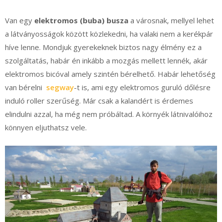
Van egy
elektromos (buba) busza
a városnak, mellyel lehet
a látványosságok között közlekedni, ha valaki nem a kerékpár
híve lenne. Mondjuk gyerekeknek biztos nagy élmény ez a
szolgáltatás, habár én inkább a mozgás mellett lennék, akár
elektromos bicóval amely szintén bérelhető. Habár lehetőség
van bérelni
segway
-t is, ami egy elektromos guruló dőlésre
induló roller szerűség. Már csak a kalandért is érdemes
elindulni azzal, ha még nem próbáltad. A környék látnivalóihoz
könnyen eljuthatsz vele.