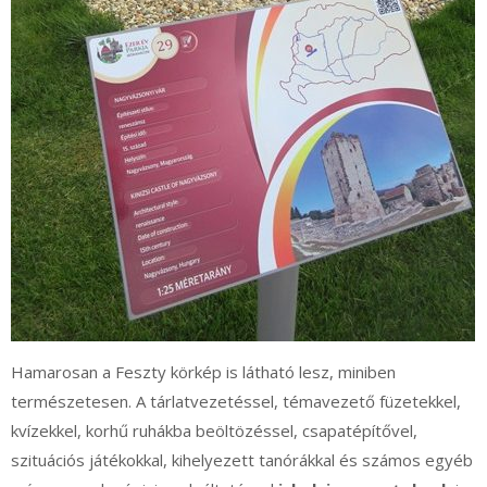
Hamarosan a Feszty körkép is látható lesz, miniben
természetesen. A tárlatvezetéssel, témavezető füzetekkel,
kvízekkel, korhű ruhákba beöltözéssel, csapatépítővel,
szituációs játékokkal, kihelyezett tanórákkal és számos egyéb