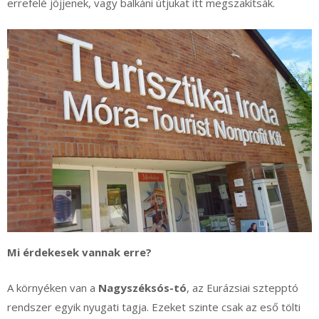
errefelé jöjjenek, vagy balkáni útjukat itt megszakítsák.
Mi érdekesek vannak erre?
A környéken van a
Nagyszéksós-tó
, az Eurázsiai sztepptó
rendszer egyik nyugati tagja. Ezeket szinte csak az eső tölti