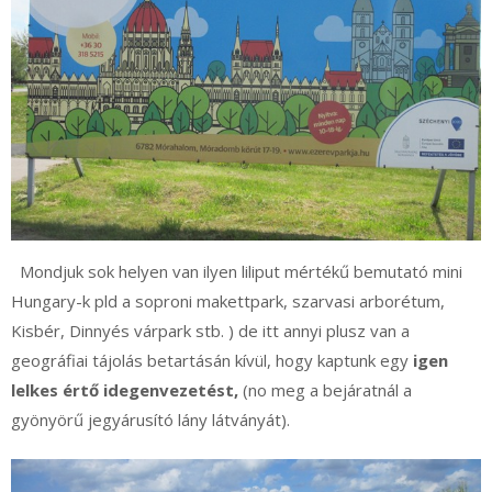
Mondjuk sok helyen van ilyen liliput mértékű bemutató mini
Hungary-k pld a soproni makettpark, szarvasi arborétum,
Kisbér, Dinnyés várpark stb. ) de itt annyi plusz van a
geográfiai tájolás betartásán kívül, hogy kaptunk egy
igen
lelkes értő idegenvezetést,
(no meg a bejáratnál a
gyönyörű jegyárusító lány látványát).