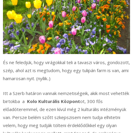
És ne feledjük, hogy virágokkal teli a tavaszi város, gondozott,
szép, ahol azt is megtudom, hogy egy tulipán farm is van, ami
hamarosan nyit. (nyílik..)
Itt a Szerb határon vannak nemzetiségeik, akik most vehették
birtokba a
Kolo Kulturális Központ
ot, 300 fős
előadóteremmel, de ezen kívül még 2 kulturális intézményük
van. Persze belém szőtt szkepszisem nem tudja elhitetni
velem, hogy meg tudják tölteni érdeklődőkkel egy olyan