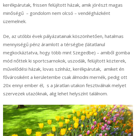
kerékpárutak, frissen felújított házak, amik jórészt magas
minőségű – gondolom nem olcsó – vendégházként
üzemelnek.
De, az utóbbi évek pályázatainak köszönhetően, hatalmas
mennyiségű pénz áramlott a térségbe (látatlanul
megkockáztatva, hogy több mint Szegedbe) – amiből gomba
mód nőttek ki sportcsarnokok, uszodák, felújított közterek,
művelődési házak, lovas színház, kerékpárutak, amiket én
fővárosiként a kerületembe csak álmodni mernék, pedig ott
20x ennyi ember él, s a Járatlan utakon fesztiválnak melyet
szervezek utazóknak, alig lehet helyszínt találnom.