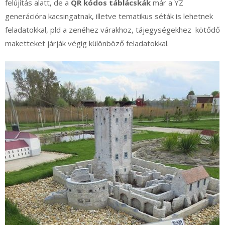
felújítás alatt, de a
QR kódos táblácskák
már a YZ
generációra kacsingatnak, illetve tematikus séták is lehetnek
feladatokkal, pld a zenéhez várakhoz, tájegységekhez kötődő
maketteket járják végig különböző feladatokkal.