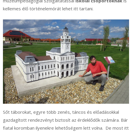
múzeumpedagógiai szolgáltatással
iskolai csoportoknak
is
kellemes élő történelemórát lehet itt tartani.
Sőt táborokat, egyre több zenés, táncos és előadásokkal
gazdagított rendezvényt biztosít az érdeklődők számára. Bár
fiatal koromban ilyenekre lehetőségem lett volna. De most itt