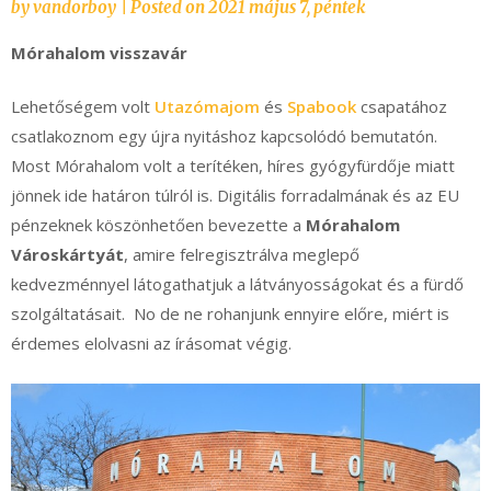
by
vandorboy
|
Posted on
2021 május 7, péntek
Mórahalom visszavár
Lehetőségem volt
Utazómajom
és
Spabook
csapatához
csatlakoznom egy újra nyitáshoz kapcsolódó bemutatón.
Most Mórahalom volt a terítéken, híres gyógyfürdője miatt
jönnek ide határon túlról is. Digitális forradalmának és az EU
pénzeknek köszönhetően bevezette a
Mórahalom
Városkártyát
, amire felregisztrálva meglepő
kedvezménnyel látogathatjuk a látványosságokat és a fürdő
szolgáltatásait. No de ne rohanjunk ennyire előre, miért is
érdemes elolvasni az írásomat végig.