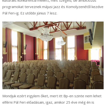
kulturális konkurencia mellett, mint Szeged, de ambiciózus
programokat terveznek májusi Jazz és Komolyzenétől kezdve
Pál Feri-ig. Ez utóbbi június 7 lesz.
Mondjuk ezért irigylem őket, mert itt Bp-en szinte nem lehet
elférni Pál Feri előadásain, igaz, amikor 25 éve még én is