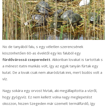
No de tanyából falu, s egy véletlen szerencsének
köszönhetően 60-as évektől egy kis faluból egy
fürdővárossá cseperedett
. Akkoriban lovakat is tartottak s
a ménest itatni munkás volt, így az egyik tanyán fúrtak egy
kutat. De a lovak csak nem akarództak inni, mert büdös volt a
víz.
Nagy sokára egy orvost hívtak, aki megállapította a vízről,
hogy gyógyvíz. Ez nem kellett volna nagy meglepetést
okozzon, hiszen Szegeden már üzemelt termálfürdő, így