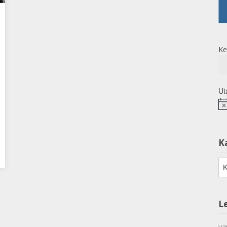
Ke
Ut
No
K
Ka
L
va