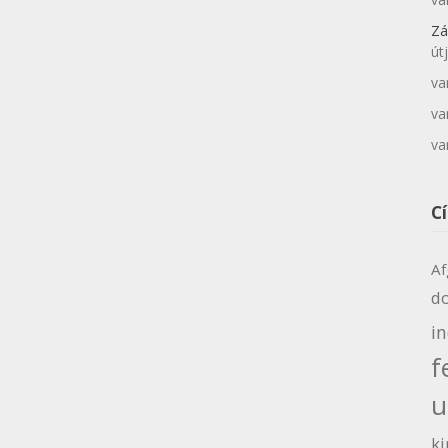
Zá
út
va
va
va
C
Af
d
i
f
u
ki