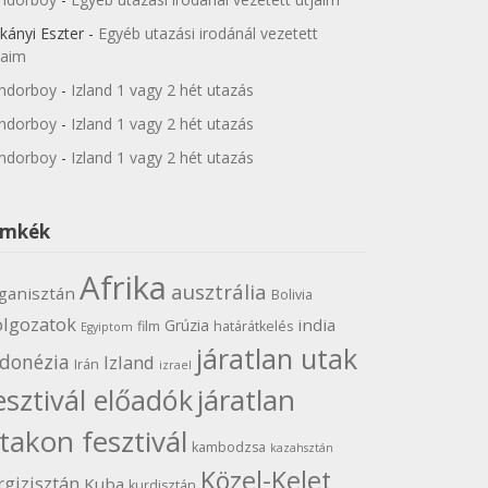
kányi Eszter
-
Egyéb utazási irodánál vezetett
jaim
ndorboy
-
Izland 1 vagy 2 hét utazás
ndorboy
-
Izland 1 vagy 2 hét utazás
ndorboy
-
Izland 1 vagy 2 hét utazás
ímkék
Afrika
ausztrália
ganisztán
Bolivia
olgozatok
india
Grúzia
film
határátkelés
Egyiptom
járatlan utak
ndonézia
Izland
Irán
izrael
járatlan
esztivál előadók
takon fesztivál
kambodzsa
kazahsztán
Közel-Kelet
rgizisztán
Kuba
kurdisztán