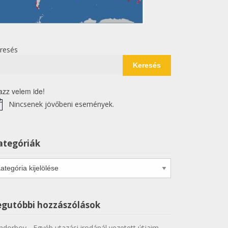
resés
Keresés
azz velem ide!
Nincsenek jövőbeni események.
tice
ategóriák
tegóriák
egutóbbi hozzászólások
ndorboy
-
Egyéb utazási irodánál vezetett útjaim