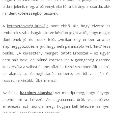
oldala jelenik meg: a törvénybetartó, a bárány, a csorda, akik
mindent kötelességből tesznek.
A
kereszténység kritikája
pont ebből állt, hogy elvette az
emberek szabadságát, illetve később jogát attól, hogy maguk
döntsenek jó és rossz felöl. „Amikor egy ember arra az
alapmeggyőződésre jut, hogy neki parancsoló kell, ‘hívő’ lesz
belőle.” „A keresztény mérget itatott Erósszal – ez ugyan
nem halt bele, de bűnné korcsosult.” A gyöngeség ösztöne
konzerválja a vallást és metafizikát. Ezzel szemben állt az erő,
az akarat, az önmeghaladás embere, aki túl van jón és
rosszon a későbbi Übermensch.
Az élet a
hatalom akarása
!
Azt mondja meg, hogy lényege
szerint mi a Létező. Az ugyanannak örök visszatérése
elnevezés azt mondja meg, hogyan kell léteznie az ilyen