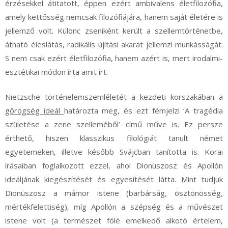
érzésekkel átitatott, éppen ezért ambivalens életfilozófia,
amely kettősség nemcsak filozófiájára, hanem saját életére is
jellemző volt. Különc zseniként került a szellemtörténetbe,
átható éleslátás, radikális újítási akarat jellemzi munkásságát.
S nem csak ezért életfilozófia, hanem azért is, mert irodalmi-
esztétikai módon írta amit írt.
Nietzsche történelemszemléletét a kezdeti korszakában a
görögség ideál
határozta meg, és ezt fémjelzi ‘A tragédia
születése a zene szelleméből’ című műve is. Ez persze
érthető, hiszen klasszikus filológiát tanult német
egyetemeken, illetve később Svájcban tanította is. Korai
írásaiban foglalkozott ezzel, ahol Dionüszosz és Apollón
ideáljának kiegészítését és egyesítését látta. Mint tudjuk
Dionüszosz a mámor istene (barbárság, ösztönösség,
mértékfelettiség), míg Apollón a szépség és a művészet
istene volt (a természet fölé emelkedő alkotó értelem,