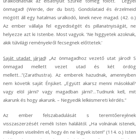
uralkodhatnak az elsatnyult szürke tömeg fölött. Legyél
önmagad! (Werde, der du bist). Gondolataid és érzelmeid
mögött áll egy hatalmas uralkodó, kinek neve magad. (42. o.)
Az ember vállalja fel egyediségét és pillanatnyiságát, ne
helyezze azt ki Istenbe. Most vagyok. ‘Ne higgyetek azoknak,
akik túlvilági reményekről fecsegnek előttetek.’
Saját utadat járjad
! „Az önmagadhoz vezető utat járod! S
önmagad mellett vezet utad és két ördög
mellett…”(Zarathustra). Az emberek hazudnak, amennyiben
nem követik saját Énjüket. „Együtt akarsz menni másokkal?
vagy elöl járni? vagy magadban járni?…Tudnunk kell, mit
akarunk és hogy akarunk. – Negyedik lelkiismereti kérdés.”
Az ember felszabadulását s teremtőerejének
visszaszerzését reméli Isten halálától. „Ha volnának istenek,
miképpen viselném el, hogy én ne legyek isten!” (114. o.) Isten