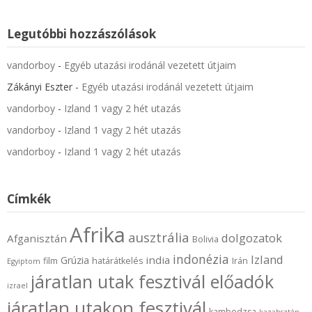
Legutóbbi hozzászólások
vandorboy
-
Egyéb utazási irodánál vezetett útjaim
Zákányi Eszter
-
Egyéb utazási irodánál vezetett útjaim
vandorboy
-
Izland 1 vagy 2 hét utazás
vandorboy
-
Izland 1 vagy 2 hét utazás
vandorboy
-
Izland 1 vagy 2 hét utazás
Címkék
Afrika
ausztrália
dolgozatok
Afganisztán
Bolivia
indonézia
Izland
india
Grúzia
film
határátkelés
Irán
Egyiptom
járatlan utak fesztivál előadók
izrael
járatlan utakon fesztivál
kambodzsa
kazahsztán