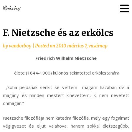
Skip
vandorboy
to
content
F. Nietzsche és az erkölcs
by
vandorboy
|
Posted on
2010 március 7, vasárnap
Friedrich Wilhelm Nietzsche
élete (1844-1900) különös tekintettel erkölcstanára
„Soha példának senkit se vettem magam házában óv a
magány és minden mestert kinevettem, ki nem nevetett
önmagán.”
Nietzsche filozófiája nem katedra filozófia, mely egy fogalmat
végigvezet és eljut valahova, hanem sokkal életszagúbb,