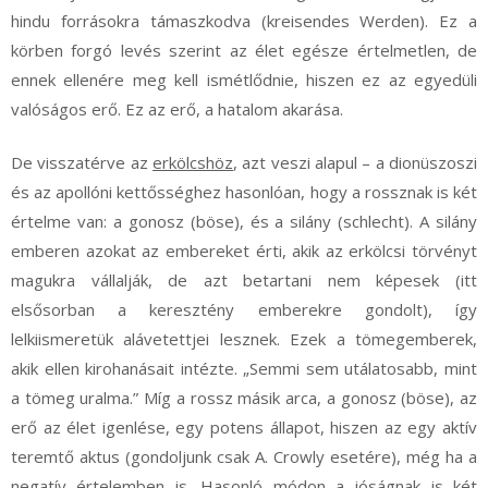
hindu forrásokra támaszkodva (kreisendes Werden). Ez a
körben forgó levés szerint az élet egésze értelmetlen, de
ennek ellenére meg kell ismétlődnie, hiszen ez az egyedüli
valóságos erő. Ez az erő, a hatalom akarása.
De visszatérve az
erkölcshöz
, azt veszi alapul – a dionüszoszi
és az apollóni kettősséghez hasonlóan, hogy a rossznak is két
értelme van: a gonosz (böse), és a silány (schlecht). A silány
emberen azokat az embereket érti, akik az erkölcsi törvényt
magukra vállalják, de azt betartani nem képesek (itt
elsősorban a keresztény emberekre gondolt), így
lelkiismeretük alávetettjei lesznek. Ezek a tömegemberek,
akik ellen kirohanásait intézte. „Semmi sem utálatosabb, mint
a tömeg uralma.” Míg a rossz másik arca, a gonosz (böse), az
erő az élet igenlése, egy potens állapot, hiszen az egy aktív
teremtő aktus (gondoljunk csak A. Crowly esetére), még ha a
negatív értelemben is. Hasonló módon a jóságnak is két