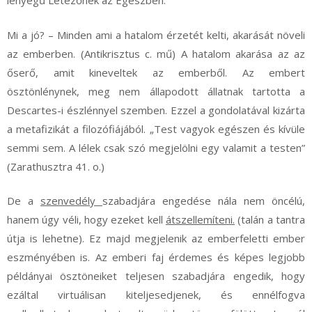
lényegű Létezőnek az Egészben.
Mi a jó? – Minden ami a hatalom érzetét kelti, akarását növeli
az emberben. (Antikrisztus c. mű) A hatalom akarása az az
őserő, amit kineveltek az emberből. Az embert
ösztönlénynek, meg nem állapodott állatnak tartotta a
Descartes-i észlénnyel szemben. Ezzel a gondolatával kizárta
a metafizikát a filozófiájából. „Test vagyok egészen és kívüle
semmi sem. A lélek csak szó megjelölni egy valamit a testen”
(Zarathusztra 41. o.)
De a
szenvedély
szabadjára engedése nála nem öncélú,
hanem úgy véli, hogy ezeket kell
átszellemíteni.
(talán a tantra
útja is lehetne). Ez majd megjelenik az emberfeletti ember
eszményében is. Az emberi faj érdemes és képes legjobb
példányai ösztöneiket teljesen szabadjára engedik, hogy
ezáltal virtuálisan kiteljesedjenek, és ennélfogva