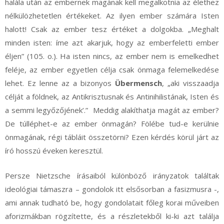
halála után az embernek magának kell megalkotnia az élethez
nélkülözhetetlen értékeket. Az ilyen ember számára Isten
halott! Csak az ember tesz értéket a dolgokba. „Meghalt
minden isten: íme azt akarjuk, hogy az emberfeletti ember
éljen” (105. o.). Ha isten nincs, az ember nem is emelkedhet
feléje, az ember egyetlen célja csak önmaga felemelkedése
lehet. Ez lenne az a bizonyos
Übermensch
, „aki visszaadja
célját a földnek, az Antikrisztusnak és Antinihilistának, Isten és
a semmi legyőzőjének’.” Meddig alakíthatja magát az ember?
De túlléphet-e az ember önmagán? Fölébe tud-e kerülnie
önmagának, régi tábláit összetörni? Ezen kérdés körül járt az
író hosszú éveken keresztül.
Persze Nietzsche írásaiból különböző irányzatok találtak
ideológiai támaszra – gondolok itt elsősorban a fasizmusra -,
ami annak tudható be, hogy gondolatait főleg korai műveiben
aforizmákban rögzítette, és a részletekből ki-ki azt találja