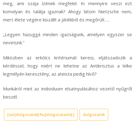
meg, ami szája ízének megfelel. Ki mennyire veszi ezt
komolyan és találja igaznak? Ahogy látom Nietzsche nem,
mert élete végére kiszállt a játékból és megőrült….
„Legyen hazuggá minden igazságunk, amelyen egyszer se
nevetünk.”
Miközben az erkölcs kritériumát keresi, eljátszadozik a
kérdéssel, hogy miért ne lehetne az Antikrisztus a lelke
legmélyén keresztény, az ateista pedig hívő?
Munkáról mint az individuum elsatnyulásához vezető nyűgről
beszél.
[:en]dolgozatok[:hu]dolgozataim[:]
dolgozatok