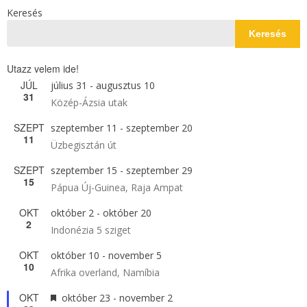
Keresés
Keresés
Utazz velem ide!
JÚL
július 31
-
augusztus 10
31
Közép-Ázsia utak
SZEPT
szeptember 11
-
szeptember 20
11
Üzbegisztán út
SZEPT
szeptember 15
-
szeptember 29
15
Pápua Új-Guinea, Raja Ampat
OKT
október 2
-
október 20
2
Indonézia 5 sziget
OKT
október 10
-
november 5
10
Afrika overland, Namíbia
OKT
Kiemelt
október 23
-
november 2