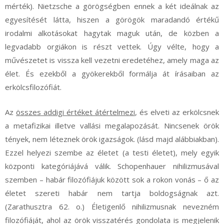
mérték). Nietzsche a görögségben ennek a két ideálnak az
egyesítését látta, hiszen a görögök maradandó értékű
irodalmi alkotásokat hagytak maguk után, de közben a
legvadabb orgiákon is részt vettek. Úgy vélte, hogy a
művészetet is vissza kell vezetni eredetéhez, amely maga az
élet. És ezekből a gyökerekből formálja át írásaiban az
erkölcsfilozófiát.
Az
összes addigi értéket átértelmezi
, és elveti az erkölcsnek
a metafizikai illetve vallási megalapozását. Nincsenek örök
tények, nem léteznek örök igazságok. (lásd majd alábbiakban).
Ezzel helyezi szembe az életet (a testi életet), mely egyik
központi kategóriájává válik. Schopenhauer nihilizmusával
szemben – habár filozófiájuk között sok a rokon vonás – ő az
életet szereti habár nem tartja boldogságnak azt.
(Zarathusztra 62. o.) Életigenlő nihilizmusnak nevezném
filozófiáját, ahol az örök visszatérés gondolata is megjelenik