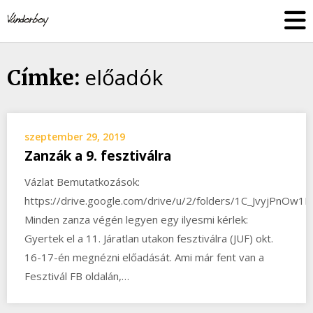
Skip
vandorboy
to
content
előadók
Címke:
szeptember 29, 2019
Zanzák a 9. fesztiválra
Vázlat Bemutatkozások:
https://drive.google.com/drive/u/2/folders/1C_JvyjPnOw
Minden zanza végén legyen egy ilyesmi kérlek:
Gyertek el a 11. Járatlan utakon fesztiválra (JUF) okt.
16-17-én megnézni előadását. Ami már fent van a
Fesztivál FB oldalán,…