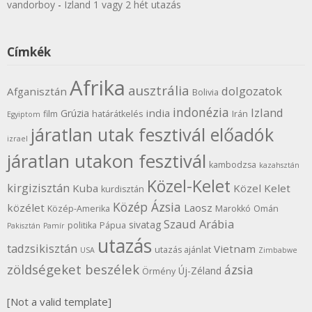
vandorboy
-
Izland 1 vagy 2 hét utazás
Címkék
Afrika
ausztrália
dolgozatok
Afganisztán
Bolivia
indonézia
Izland
india
Grúzia
film
határátkelés
Irán
Egyiptom
járatlan utak fesztivál előadók
izrael
járatlan utakon fesztivál
kambodzsa
kazahsztán
Közel-Kelet
kirgizisztán
Kuba
Közel Kelet
kurdisztán
Közép Ázsia
közélet
Laosz
Közép-Amerika
Marokkó
Omán
Szaud Arábia
sivatag
politika
Pápua
Pakisztán
Pamír
utazás
tadzsikisztán
Vietnam
utazás ajánlat
USA
Zimbabwe
zöldségeket beszélek
ázsia
Új-Zéland
Örmény
[Not a valid template]