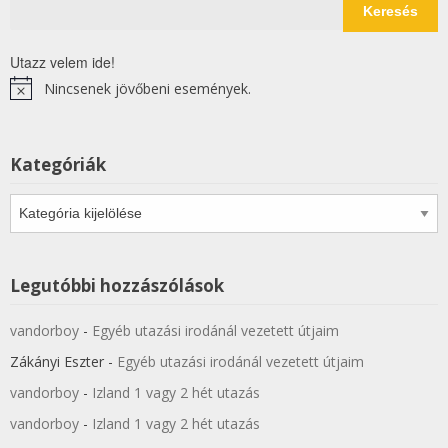
Keresés
Utazz velem ide!
Nincsenek jövőbeni események.
Notice
Kategóriák
Kategóriák
Legutóbbi hozzászólások
vandorboy
-
Egyéb utazási irodánál vezetett útjaim
Zákányi Eszter
-
Egyéb utazási irodánál vezetett útjaim
vandorboy
-
Izland 1 vagy 2 hét utazás
vandorboy
-
Izland 1 vagy 2 hét utazás