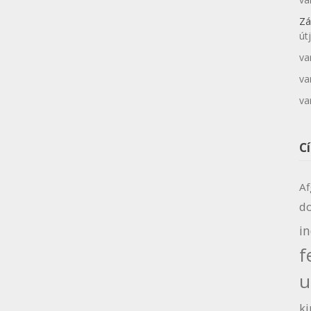
Zá
út
va
va
va
C
Af
d
i
f
u
ki