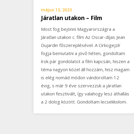
május 13, 2023
Járatlan utakon – Film
Most fog bejönni Magyarországra a
Járatlan utakon c. film Az Oscar-díjas Jean
Dujardin főszereplésével. A Cirkogejzír
fogja bemutatni a jövő héten, gondoltam
írok pár gondolatot a film kapcsán, hiszen a
téma nagyon közel áll hozzám, hisz magam
is elég nomád módon vándoroltam 12
évig, s már 9 éve szervezzük a járatlan
utakon fesztivált, így valahogy lesz áthallás
a 2 dolog között. Gondoltam lecsekkolom.