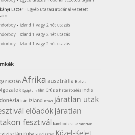
kányi Eszter
-
Egyéb utazási irodánál vezetett
jaim
ndorboy
-
Izland 1 vagy 2 hét utazás
ndorboy
-
Izland 1 vagy 2 hét utazás
ndorboy
-
Izland 1 vagy 2 hét utazás
ímkék
Afrika
ausztrália
ganisztán
Bolivia
olgozatok
india
Grúzia
film
határátkelés
Egyiptom
járatlan utak
ndonézia
Izland
Irán
izrael
járatlan
esztivál előadók
takon fesztivál
kambodzsa
kazahsztán
Közel-Kelet
rgizisztán
Kuba
kurdisztán