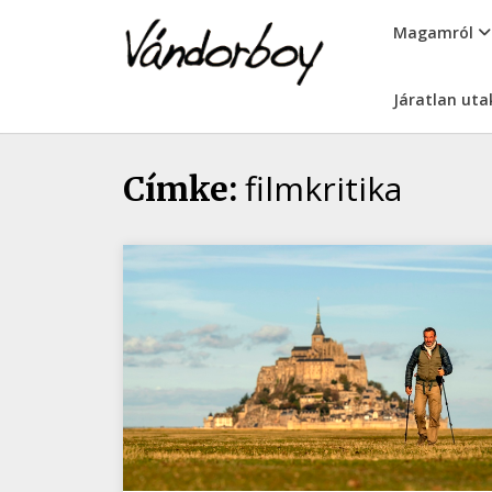
Skip
vandorboy
Magamról
to
content
Járatlan uta
filmkritika
Címke: