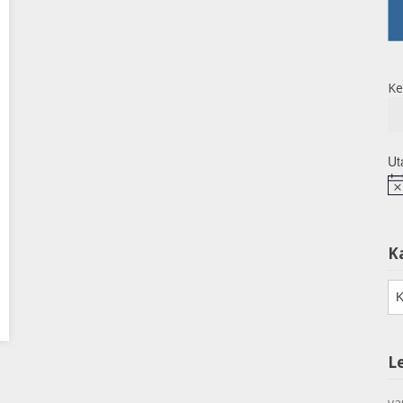
Ke
Ut
No
K
Ka
L
va