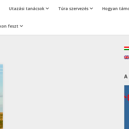
Utazási tanácsok
Túra szervezés
Hogyan támo
kon feszt
A