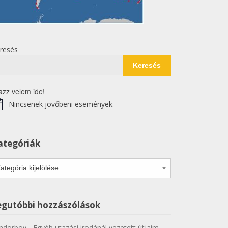
resés
Keresés
azz velem ide!
Nincsenek jövőbeni események.
tice
ategóriák
tegóriák
egutóbbi hozzászólások
ndorboy
-
Egyéb utazási irodánál vezetett útjaim