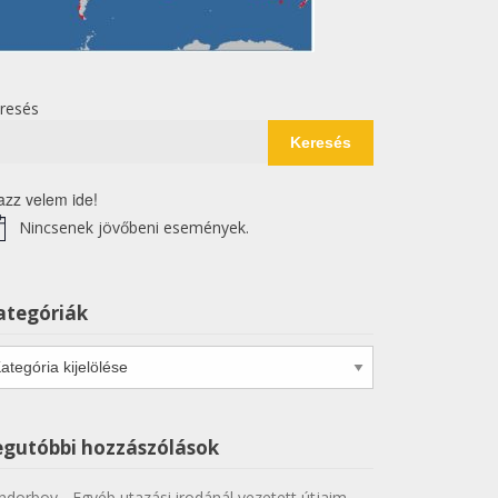
resés
Keresés
azz velem ide!
Nincsenek jövőbeni események.
tice
ategóriák
tegóriák
egutóbbi hozzászólások
ndorboy
-
Egyéb utazási irodánál vezetett útjaim