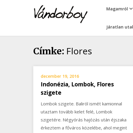
Skip
vandorboy
Magamról
to
content
Járatlan uta
Flores
Címke:
december 19, 2016
Indonézia, Lombok, Flores
szigete
Lombok szigete. Baliról ismét kamionnal
utaztam tovább kelet felé, Lombok
szigetére. Négyórás hajózás után éjszaka
érkeztem a főváros közelébe, ahol megint