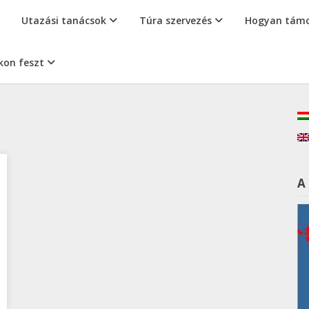
Utazási tanácsok
Túra szervezés
Hogyan támo
kon feszt
A