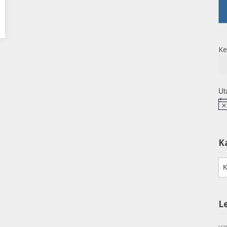
Ke
Ut
No
K
Ka
L
va