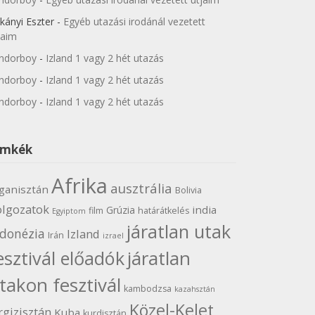
kányi Eszter
-
Egyéb utazási irodánál vezetett
jaim
ndorboy
-
Izland 1 vagy 2 hét utazás
ndorboy
-
Izland 1 vagy 2 hét utazás
ndorboy
-
Izland 1 vagy 2 hét utazás
ímkék
Afrika
ausztrália
ganisztán
Bolivia
olgozatok
india
Grúzia
film
határátkelés
Egyiptom
járatlan utak
ndonézia
Izland
Irán
izrael
járatlan
esztivál előadók
takon fesztivál
kambodzsa
kazahsztán
Közel-Kelet
rgizisztán
Kuba
kurdisztán