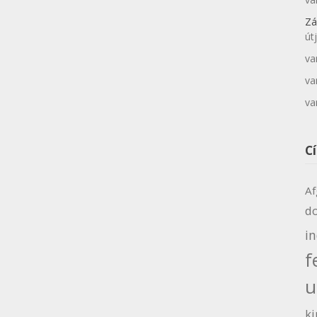
Zá
út
va
va
va
C
Af
d
i
f
u
ki