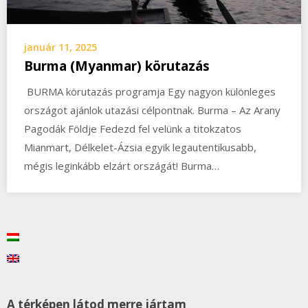
január 11, 2025
Burma (Myanmar) körutazás
BURMA körutazás programja Egy nagyon különleges
országot ajánlok utazási célpontnak. Burma – Az Arany
Pagodák Földje Fedezd fel velünk a titokzatos
Mianmart, Délkelet-Ázsia egyik legautentikusabb,
mégis leginkább elzárt országát! Burma…
A térképen látod merre jártam