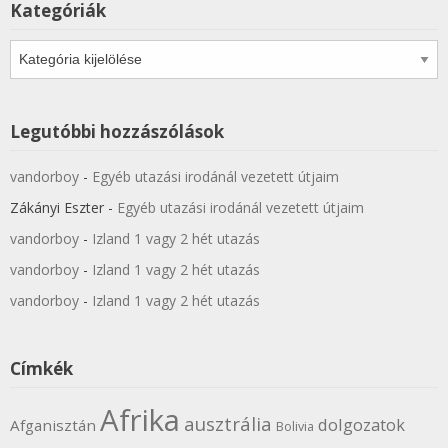
Kategóriák
Kategóriák
Legutóbbi hozzászólások
vandorboy
-
Egyéb utazási irodánál vezetett útjaim
Zákányi Eszter
-
Egyéb utazási irodánál vezetett útjaim
vandorboy
-
Izland 1 vagy 2 hét utazás
vandorboy
-
Izland 1 vagy 2 hét utazás
vandorboy
-
Izland 1 vagy 2 hét utazás
Címkék
Afrika
ausztrália
dolgozatok
Afganisztán
Bolivia