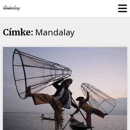
Skip
vandorboy
to
content
Mandalay
Címke: