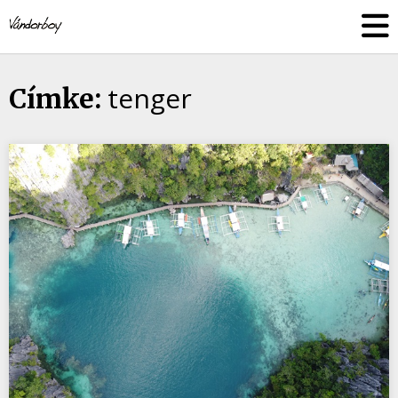
Skip
vandorboy
to
content
tenger
Címke: