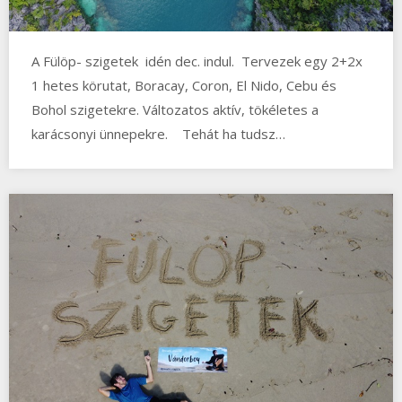
A Fülöp- szigetek idén dec. indul. Tervezek egy 2+2x
1 hetes körutat, Boracay, Coron, El Nido, Cebu és
Bohol szigetekre. Változatos aktív, tökéletes a
karácsonyi ünnepekre. Tehát ha tudsz…