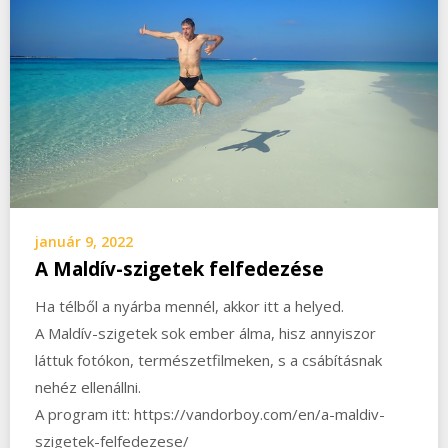
január 9, 2022
A Maldív-szigetek felfedezése
Ha télből a nyárba mennél, akkor itt a helyed.
A Maldív-szigetek sok ember álma, hisz annyiszor
láttuk fotókon, természetfilmeken, s a csábításnak
nehéz ellenállni.
A program itt: https://vandorboy.com/en/a-maldiv-
szigetek-felfedezese/