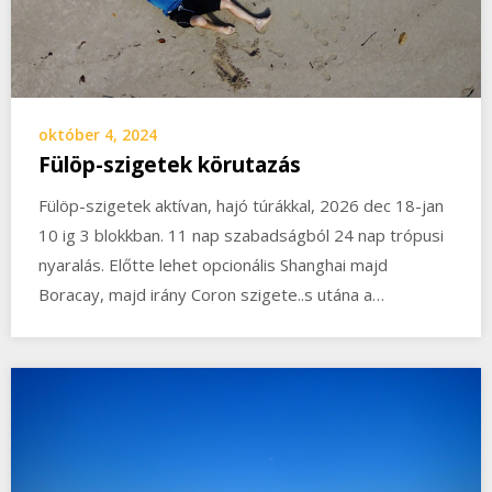
október 4, 2024
Fülöp-szigetek körutazás
Fülöp-szigetek aktívan, hajó túrákkal, 2026 dec 18-jan
10 ig 3 blokkban. 11 nap szabadságból 24 nap trópusi
nyaralás. Előtte lehet opcionális Shanghai majd
Boracay, majd irány Coron szigete..s utána a…