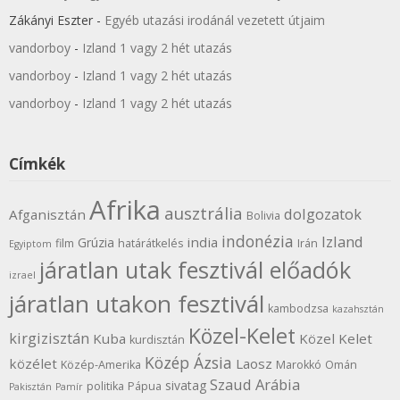
Zákányi Eszter
-
Egyéb utazási irodánál vezetett útjaim
vandorboy
-
Izland 1 vagy 2 hét utazás
vandorboy
-
Izland 1 vagy 2 hét utazás
vandorboy
-
Izland 1 vagy 2 hét utazás
Címkék
Afrika
ausztrália
dolgozatok
Afganisztán
Bolivia
indonézia
Izland
india
Grúzia
film
határátkelés
Irán
Egyiptom
járatlan utak fesztivál előadók
izrael
járatlan utakon fesztivál
kambodzsa
kazahsztán
Közel-Kelet
kirgizisztán
Kuba
Közel Kelet
kurdisztán
Közép Ázsia
közélet
Laosz
Közép-Amerika
Marokkó
Omán
Szaud Arábia
sivatag
politika
Pápua
Pakisztán
Pamír