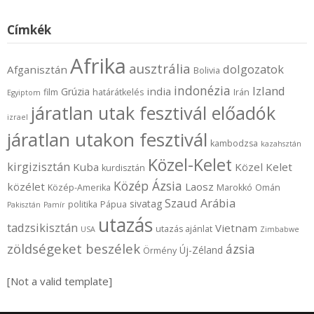
Címkék
Afrika
ausztrália
dolgozatok
Afganisztán
Bolivia
indonézia
Izland
india
Grúzia
film
határátkelés
Irán
Egyiptom
járatlan utak fesztivál előadók
izrael
járatlan utakon fesztivál
kambodzsa
kazahsztán
Közel-Kelet
kirgizisztán
Kuba
Közel Kelet
kurdisztán
Közép Ázsia
közélet
Laosz
Közép-Amerika
Marokkó
Omán
Szaud Arábia
sivatag
politika
Pápua
Pakisztán
Pamír
utazás
tadzsikisztán
Vietnam
utazás ajánlat
USA
Zimbabwe
zöldségeket beszélek
ázsia
Új-Zéland
Örmény
[Not a valid template]