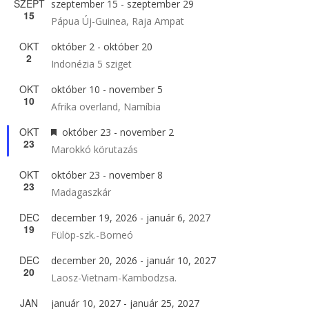
SZEPT
szeptember 15
-
szeptember 29
15
Pápua Új-Guinea, Raja Ampat
OKT
október 2
-
október 20
2
Indonézia 5 sziget
OKT
október 10
-
november 5
10
Afrika overland, Namíbia
OKT
Kiemelt
október 23
-
november 2
23
Marokkó körutazás
OKT
október 23
-
november 8
23
Madagaszkár
DEC
december 19, 2026
-
január 6, 2027
19
Fülöp-szk.-Borneó
DEC
december 20, 2026
-
január 10, 2027
20
Laosz-Vietnam-Kambodzsa.
JAN
január 10, 2027
-
január 25, 2027