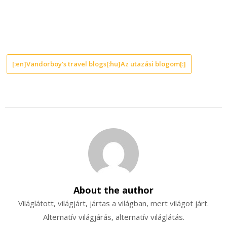
[:en]Vandorboy's travel blogs[:hu]Az utazási blogom[:]
About the author
Világlátott, világjárt, jártas a világban, mert világot járt.
Alternatív világjárás, alternatív világlátás.