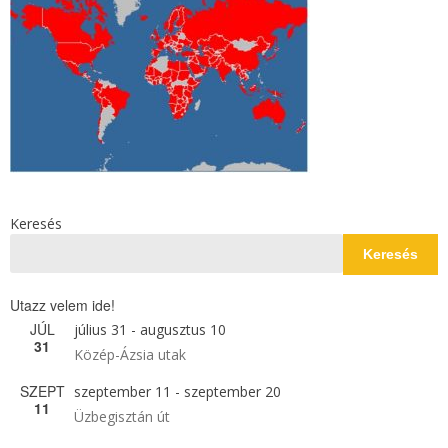
Keresés
Keresés
Utazz velem ide!
JÚL
július 31
-
augusztus 10
31
Közép-Ázsia utak
SZEPT
szeptember 11
-
szeptember 20
11
Üzbegisztán út