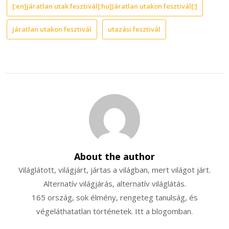
[:en]járatlan utak fesztivál[:hu]Járatlan utakon fesztivál[:]
járatlan utakon fesztivál
utazási fesztivál
About the author
Világlátott, világjárt, jártas a világban, mert világot járt.
Alternatív világjárás, alternatív világlátás.
165 ország, sok élmény, rengeteg tanulság, és
végeláthatatlan történetek. Itt a blogomban.