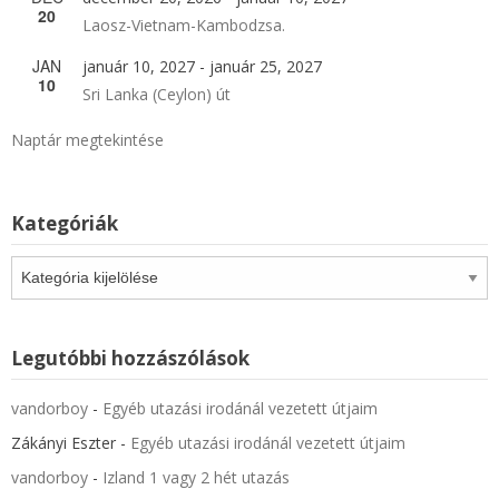
20
Laosz-Vietnam-Kambodzsa.
JAN
január 10, 2027
-
január 25, 2027
10
Sri Lanka (Ceylon) út
Naptár megtekintése
Kategóriák
Kategóriák
Legutóbbi hozzászólások
vandorboy
-
Egyéb utazási irodánál vezetett útjaim
Zákányi Eszter
-
Egyéb utazási irodánál vezetett útjaim
vandorboy
-
Izland 1 vagy 2 hét utazás