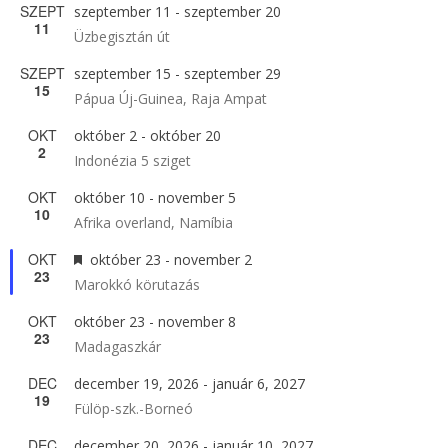
SZEPT
szeptember 11
-
szeptember 20
11
Üzbegisztán út
SZEPT
szeptember 15
-
szeptember 29
15
Pápua Új-Guinea, Raja Ampat
OKT
október 2
-
október 20
2
Indonézia 5 sziget
OKT
október 10
-
november 5
10
Afrika overland, Namíbia
OKT
Kiemelt
október 23
-
november 2
23
Marokkó körutazás
OKT
október 23
-
november 8
23
Madagaszkár
DEC
december 19, 2026
-
január 6, 2027
19
Fülöp-szk.-Borneó
DEC
december 20, 2026
-
január 10, 2027