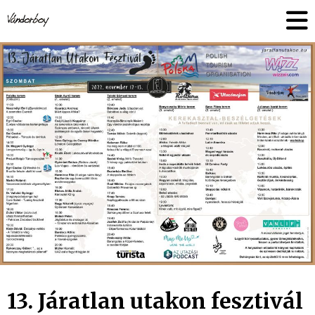
Skip
vandorboy
to
content
13. Járatlan utakon fesztivál