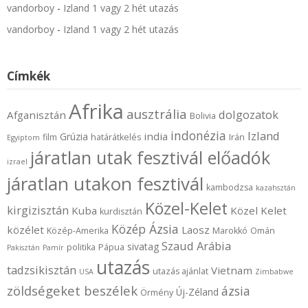
vandorboy
-
Izland 1 vagy 2 hét utazás
vandorboy
-
Izland 1 vagy 2 hét utazás
Címkék
Afrika
ausztrália
dolgozatok
Afganisztán
Bolivia
indonézia
Izland
india
Grúzia
film
határátkelés
Irán
Egyiptom
járatlan utak fesztivál előadók
izrael
járatlan utakon fesztivál
kambodzsa
kazahsztán
Közel-Kelet
kirgizisztán
Kuba
Közel Kelet
kurdisztán
Közép Ázsia
közélet
Laosz
Közép-Amerika
Marokkó
Omán
Szaud Arábia
sivatag
politika
Pápua
Pakisztán
Pamír
utazás
tadzsikisztán
Vietnam
utazás ajánlat
USA
Zimbabwe
zöldségeket beszélek
ázsia
Új-Zéland
Örmény