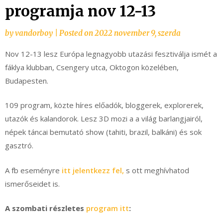
programja nov 12-13
by
vandorboy
|
Posted on
2022 november 9, szerda
Nov 12-13 lesz Európa legnagyobb utazási fesztiválja ismét a
fáklya klubban, Csengery utca, Oktogon közelében,
Budapesten.
109 program, közte híres előadók, bloggerek, explorerek,
utazók és kalandorok. Lesz 3D mozi a a világ barlangjairól,
népek táncai bemutató show (tahiti, brazil, balkáni) és sok
gasztró.
A fb eseményre
itt jelentkezz fel,
s ott meghívhatod
ismerőseidet is.
A szombati részletes
program itt
: