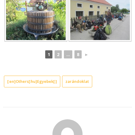
1
2
...
8
►
[:en]Others[:hu]Egyebek[:]
zarándoklat