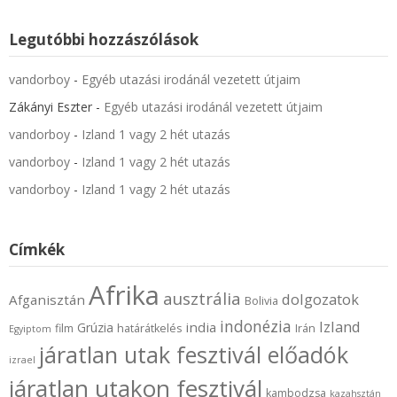
Legutóbbi hozzászólások
vandorboy
-
Egyéb utazási irodánál vezetett útjaim
Zákányi Eszter
-
Egyéb utazási irodánál vezetett útjaim
vandorboy
-
Izland 1 vagy 2 hét utazás
vandorboy
-
Izland 1 vagy 2 hét utazás
vandorboy
-
Izland 1 vagy 2 hét utazás
Címkék
Afrika
ausztrália
dolgozatok
Afganisztán
Bolivia
indonézia
Izland
india
Grúzia
film
határátkelés
Irán
Egyiptom
járatlan utak fesztivál előadók
izrael
járatlan utakon fesztivál
kambodzsa
kazahsztán