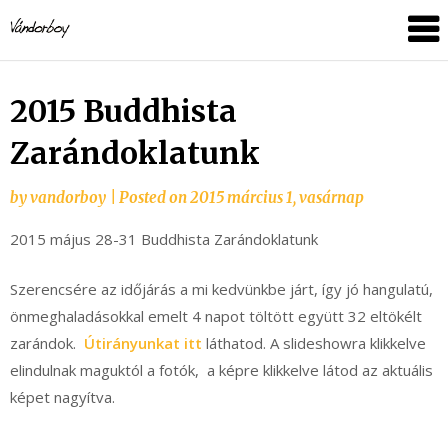
Skip
vandorboy
to
content
2015 Buddhista
Zarándoklatunk
by
vandorboy
|
Posted on
2015 március 1, vasárnap
2015 május 28-31 Buddhista Zarándoklatunk
Szerencsére az időjárás a mi kedvünkbe járt, így jó hangulatú,
önmeghaladásokkal emelt 4 napot töltött együtt 32 eltökélt
zarándok.
Útirányunkat itt
láthatod. A slideshowra klikkelve
elindulnak maguktól a fotók, a képre klikkelve látod az aktuális
képet nagyítva.