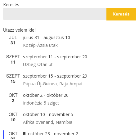
Keresés
Keresés
Utazz velem ide!
JÚL
július 31
-
augusztus 10
31
Közép-Ázsia utak
SZEPT
szeptember 11
-
szeptember 20
11
Üzbegisztán út
SZEPT
szeptember 15
-
szeptember 29
15
Pápua Új-Guinea, Raja Ampat
OKT
október 2
-
október 20
2
Indonézia 5 sziget
OKT
október 10
-
november 5
10
Afrika overland, Namíbia
OKT
Kiemelt
október 23
-
november 2
23