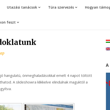
Utazási tanácsok
Túra szervezés
Hogyan támog
kon feszt
doklatunk
nap
A
 jó hangulatú, önmeghaladásokkal emelt 4 napot töltött
thatod. A slideshowra klikkelve elindulnak maguktól a
agyítva.