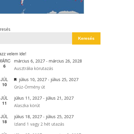
resés
Keresés
azz velem ide!
MÁRC
március 6, 2027
-
március 26, 2028
6
Ausztrália körutazás
JÚL
Kiemelt
július 10, 2027
-
július 25, 2027
10
Grúz-Örmény út
JÚL
július 11, 2027
-
július 21, 2027
11
Alaszka körút
JÚL
július 18, 2027
-
július 25, 2027
18
Izland 1 vagy 2 hét utazás