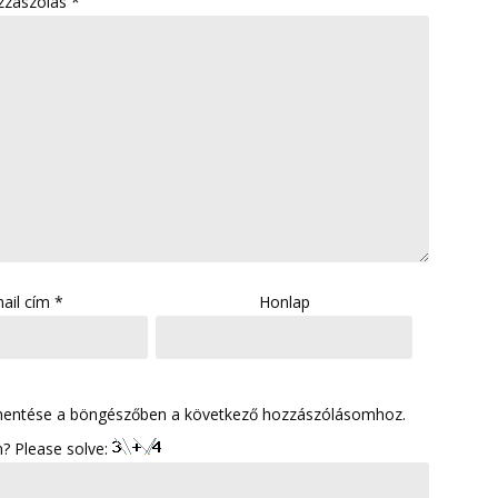
zzászólás
*
ail cím
*
Honlap
mentése a böngészőben a következő hozzászólásomhoz.
? Please solve: