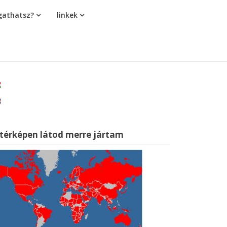
athatsz?
linkek
 térképen látod merre jártam