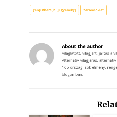
[:en]Others[:hu]Egyebek[:]
zarándoklat
About the author
Világlátott, világjárt, jártas a v
Alternatív világjárás, alternatív
165 ország, sok élmény, renget
blogomban.
Rela