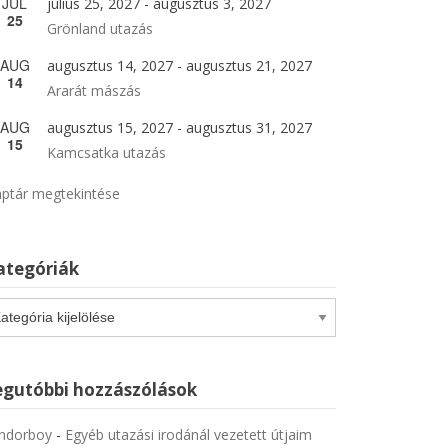
JÚL
július 25, 2027
-
augusztus 3, 2027
25
Grönland utazás
AUG
augusztus 14, 2027
-
augusztus 21, 2027
14
Ararát mászás
AUG
augusztus 15, 2027
-
augusztus 31, 2027
15
Kamcsatka utazás
ptár megtekintése
ategóriák
tegóriák
egutóbbi hozzászólások
ndorboy
-
Egyéb utazási irodánál vezetett útjaim