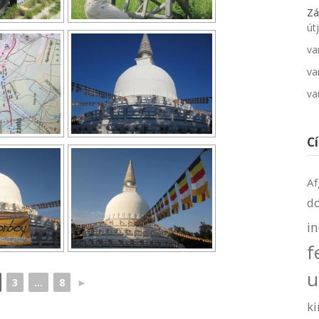
Zá
út
va
va
va
C
Af
d
i
f
u
3
...
8
►
ki