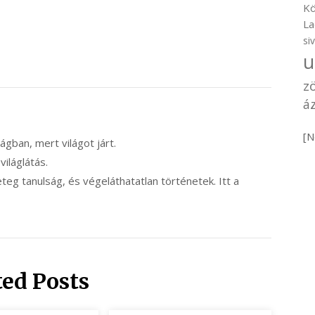
Kö
La
si
u
z
áz
[N
ilágban, mert világot járt.
 világlátás.
eg tanulság, és végeláthatatlan történetek. Itt a
ted Posts