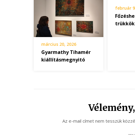
február 9
Főzéshe
trükkök
március 20, 2026
Gyarmathy Tihamér
kiállításmegnyitó
Vélemény,
Az e-mail címet nem tesszük közzé