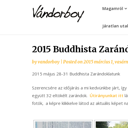
Skip
vandorboy
Magamról
to
content
Járatlan uta
2015 Buddhista Zarán
by
vandorboy
|
Posted on
2015 március 1, vasár
2015 május 28-31 Buddhista Zarándoklatunk
Szerencsére az időjárás a mi kedvünkbe járt, így
együtt 32 eltökélt zarándok.
Útirányunkat itt
lá
fotók, a képre klikkelve látod az aktuális képet n