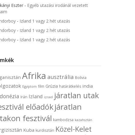
kányi Eszter
-
Egyéb utazási irodánál vezetett
jaim
ndorboy
-
Izland 1 vagy 2 hét utazás
ndorboy
-
Izland 1 vagy 2 hét utazás
ndorboy
-
Izland 1 vagy 2 hét utazás
ímkék
Afrika
ausztrália
ganisztán
Bolivia
olgozatok
india
Grúzia
film
határátkelés
Egyiptom
járatlan utak
ndonézia
Izland
Irán
izrael
járatlan
esztivál előadók
takon fesztivál
kambodzsa
kazahsztán
Közel-Kelet
rgizisztán
Kuba
kurdisztán