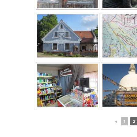
◄
1
2