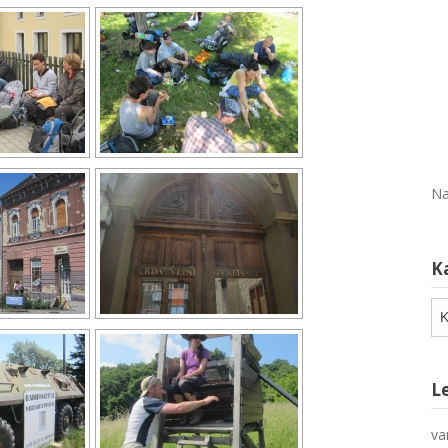
Na
K
Ka
L
va