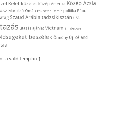
Közép Ázsia
zel Kelet
közélet
Közép-Amerika
osz
Marokkó
Omán
politika
Pápua
Pakisztán
Pamír
Szaud Arábia
tadzsikisztán
vatag
USA
tazás
Vietnam
utazás ajánlat
Zimbabwe
öldségeket beszélek
Új-Zéland
Örmény
sia
ot a valid template]