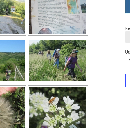
Ke
Ut