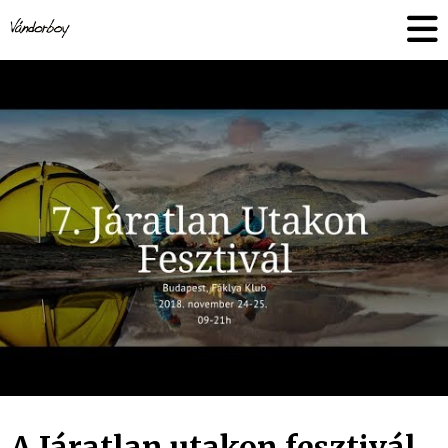
Skip
vandorboy
to
content
A Járatlan utakon fesztivál