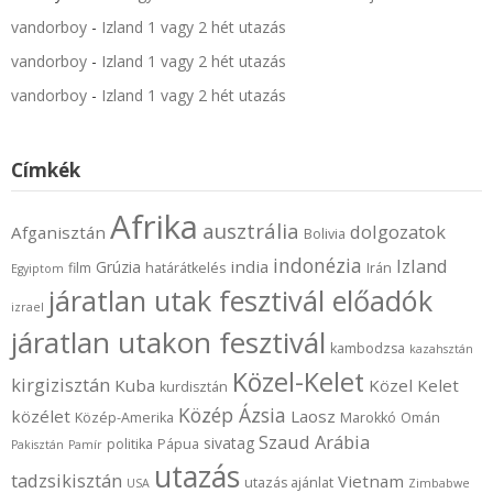
vandorboy
-
Izland 1 vagy 2 hét utazás
vandorboy
-
Izland 1 vagy 2 hét utazás
vandorboy
-
Izland 1 vagy 2 hét utazás
Címkék
Afrika
ausztrália
dolgozatok
Afganisztán
Bolivia
indonézia
Izland
india
Grúzia
film
határátkelés
Irán
Egyiptom
járatlan utak fesztivál előadók
izrael
járatlan utakon fesztivál
kambodzsa
kazahsztán
Közel-Kelet
kirgizisztán
Kuba
Közel Kelet
kurdisztán
Közép Ázsia
közélet
Laosz
Közép-Amerika
Marokkó
Omán
Szaud Arábia
sivatag
politika
Pápua
Pakisztán
Pamír
utazás
tadzsikisztán
Vietnam
utazás ajánlat
USA
Zimbabwe