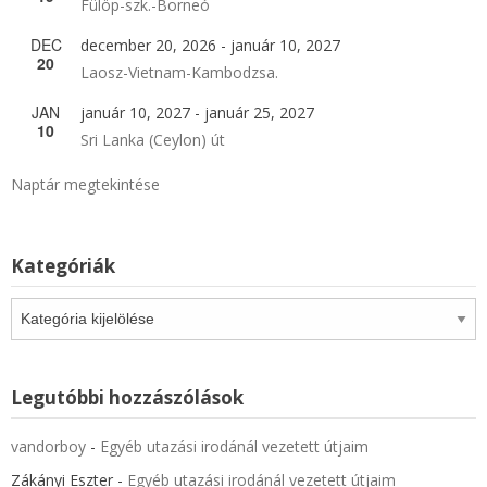
Fülöp-szk.-Borneó
DEC
december 20, 2026
-
január 10, 2027
20
Laosz-Vietnam-Kambodzsa.
JAN
január 10, 2027
-
január 25, 2027
10
Sri Lanka (Ceylon) út
Naptár megtekintése
Kategóriák
Kategóriák
Legutóbbi hozzászólások
vandorboy
-
Egyéb utazási irodánál vezetett útjaim
Zákányi Eszter
-
Egyéb utazási irodánál vezetett útjaim