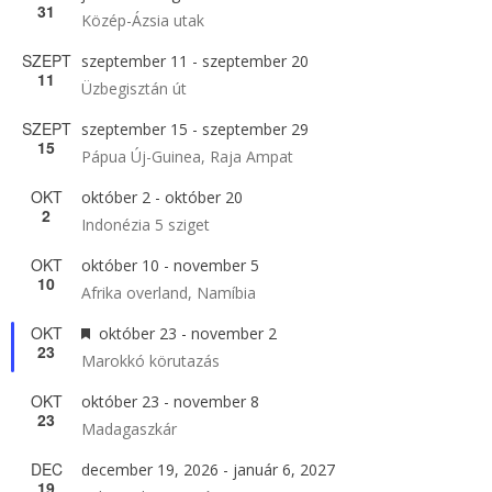
31
Közép-Ázsia utak
SZEPT
szeptember 11
-
szeptember 20
11
Üzbegisztán út
SZEPT
szeptember 15
-
szeptember 29
15
Pápua Új-Guinea, Raja Ampat
OKT
október 2
-
október 20
2
Indonézia 5 sziget
OKT
október 10
-
november 5
10
Afrika overland, Namíbia
OKT
Kiemelt
október 23
-
november 2
23
Marokkó körutazás
OKT
október 23
-
november 8
23
Madagaszkár
DEC
december 19, 2026
-
január 6, 2027
19