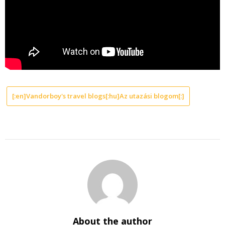
[:en]Vandorboy's travel blogs[:hu]Az utazási blogom[:]
About the author