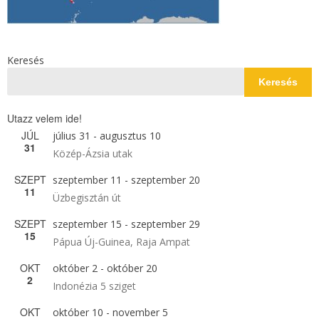
Keresés
Keresés
Utazz velem ide!
JÚL
július 31
-
augusztus 10
31
Közép-Ázsia utak
SZEPT
szeptember 11
-
szeptember 20
11
Üzbegisztán út
SZEPT
szeptember 15
-
szeptember 29
15
Pápua Új-Guinea, Raja Ampat
OKT
október 2
-
október 20
2
Indonézia 5 sziget
OKT
október 10
-
november 5