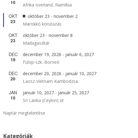
10
Afrika overland, Namíbia
OKT
Kiemelt
október 23
-
november 2
23
Marokkó körutazás
OKT
október 23
-
november 8
23
Madagaszkár
DEC
december 19, 2026
-
január 6, 2027
19
Fülöp-szk.-Borneó
DEC
december 20, 2026
-
január 10, 2027
20
Laosz-Vietnam-Kambodzsa.
JAN
január 10, 2027
-
január 25, 2027
10
Sri Lanka (Ceylon) út
Naptár megtekintése
Kategóriák