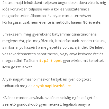
életet, majd felnőttként teljesen öngondoskodóvá válunk, míg
idős korunkban teljessé válik a kör és visszatérünk a
magatehetetlen állapotba. Ez olyan mint a természet
körforgása, csak nem évente ismétlődik, hanem 80 évente.
Emlékszem, még gyerekként bátyámmal csináltunk néha
meglepetést, pld. megfőztünk, kitakarítottunk, rendet raktunk,
s mikor anyu hazaért a meglepetés volt az ajándék. De lehet
veszekedésmentes napot tartani, vagy anya kedvenc ételét
megcsinálni. Találtam
itt pár tippet
gyerekként mit tehettek
ilyen gesztusokat.
Anyák napját máshol máskor tartják és ilyen dolgokat
tudhatunk meg az
anyák napi kvízből itt.
Kívánok minden anyának, szülőnek sokáig egészséget és
szerető gondoskodó gyermekeket, legalább annyira