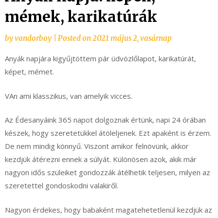
mémek, karikatúrák
by
vandorboy
|
Posted on
2021 május 2, vasárnap
Anyák napjára kigyűjtöttem pár üdvözlőlapot, karikatúrát,
képet, mémet.
VAn ami klasszikus, van amelyik vicces.
Az Édesanyáink 365 napot dolgoznak értünk, napi 24 órában
készek, hogy szeretetükkel átöleljenek. Ezt apaként is érzem.
De nem mindig könnyű. Viszont amikor felnövünk, akkor
kezdjük átérezni ennek a súlyát. Különösen azok, akik már
nagyon idős szüleiket gondozzák átélhetik teljesen, milyen az
szeretettel gondoskodni valakiről.
Nagyon érdekes, hogy babaként magatehetetlenül kezdjük az