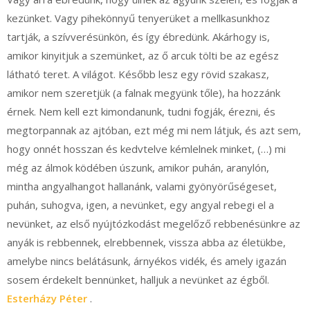
kezünket. Vagy pihekönnyű tenyerüket a mellkasunkhoz
tartják, a szívverésünkön, és így ébredünk. Akárhogy is,
amikor kinyitjuk a szemünket, az ő arcuk tölti be az egész
látható teret. A világot. Később lesz egy rövid szakasz,
amikor nem szeretjük (a falnak megyünk tőle), ha hozzánk
érnek. Nem kell ezt kimondanunk, tudni fogják, érezni, és
megtorpannak az ajtóban, ezt még mi nem látjuk, és azt sem,
hogy onnét hosszan és kedvtelve kémlelnek minket, (…) mi
még az álmok ködében úszunk, amikor puhán, aranylón,
mintha angyalhangot hallanánk, valami gyönyörűségeset,
puhán, suhogva, igen, a nevünket, egy angyal rebegi el a
nevünket, az első nyújtózkodást megelőző rebbenésünkre az
anyák is rebbennek, elrebbennek, vissza abba az életükbe,
amelybe nincs belátásunk, árnyékos vidék, és amely igazán
sosem érdekelt bennünket, halljuk a nevünket az égből.
Esterházy Péter
.