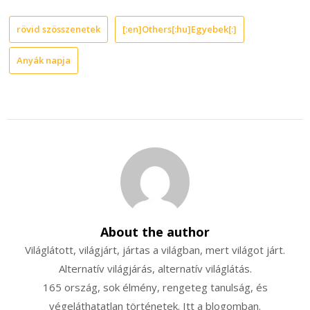
rövid szösszenetek
[:en]Others[:hu]Egyebek[:]
Anyák napja
About the author
Világlátott, világjárt, jártas a világban, mert világot járt.
Alternatív világjárás, alternatív világlátás.
165 ország, sok élmény, rengeteg tanulság, és
végeláthatatlan történetek. Itt a blogomban.