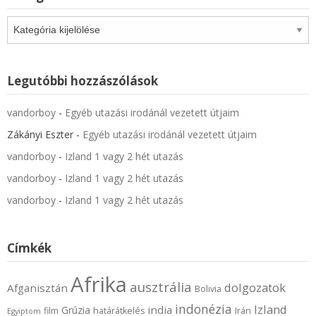
Kategóriák
Legutóbbi hozzászólások
vandorboy
-
Egyéb utazási irodánál vezetett útjaim
Zákányi Eszter
-
Egyéb utazási irodánál vezetett útjaim
vandorboy
-
Izland 1 vagy 2 hét utazás
vandorboy
-
Izland 1 vagy 2 hét utazás
vandorboy
-
Izland 1 vagy 2 hét utazás
Címkék
Afrika
ausztrália
dolgozatok
Afganisztán
Bolivia
indonézia
Izland
india
Grúzia
film
határátkelés
Irán
Egyiptom