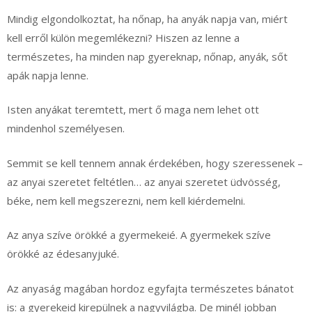
Mindig elgondolkoztat, ha nőnap, ha anyák napja van, miért
kell erről külön megemlékezni? Hiszen az lenne a
természetes, ha minden nap gyereknap, nőnap, anyák, sőt
apák napja lenne.
Isten anyákat teremtett, mert ő maga nem lehet ott
mindenhol személyesen.
Semmit se kell tennem annak érdekében, hogy szeressenek –
az anyai szeretet feltétlen… az anyai szeretet üdvösség,
béke, nem kell megszerezni, nem kell kiérdemelni.
Az anya szíve örökké a gyermekeié. A gyermekek szíve
örökké az édesanyjuké.
Az anyaság magában hordoz egyfajta természetes bánatot
is: a gyerekeid kirepülnek a nagyvilágba. De minél jobban