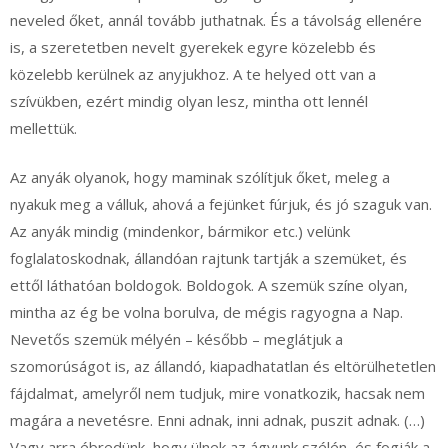
neveled őket, annál tovább juthatnak. És a távolság ellenére
is, a szeretetben nevelt gyerekek egyre közelebb és
közelebb kerülnek az anyjukhoz. A te helyed ott van a
szívükben, ezért mindig olyan lesz, mintha ott lennél
mellettük.
Az anyák olyanok, hogy maminak szólítjuk őket, meleg a
nyakuk meg a válluk, ahová a fejünket fúrjuk, és jó szaguk van.
Az anyák mindig (mindenkor, bármikor etc.) velünk
foglalatoskodnak, állandóan rajtunk tartják a szemüket, és
ettől láthatóan boldogok. Boldogok. A szemük színe olyan,
mintha az ég be volna borulva, de mégis ragyogna a Nap.
Nevetős szemük mélyén – később – meglátjuk a
szomorúságot is, az állandó, kiapadhatatlan és eltörülhetetlen
fájdalmat, amelyről nem tudjuk, mire vonatkozik, hacsak nem
magára a nevetésre. Enni adnak, inni adnak, puszit adnak. (…)
Vagy arra ébredünk, hogy ülnek az ágyunk szélén, és fogják a