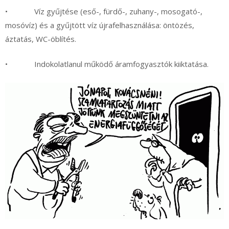
• Víz gyűjtése (eső-, fürdő-, zuhany-, mosogató-,
mosóvíz) és a gyűjtött víz újrafelhasználása: öntözés,
áztatás, WC-öblítés.
• Indokolatlanul működő áramfogyasztók kiiktatása.