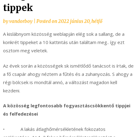
tippek
by
vandorboy
|
Posted on
2022 június 20, hétfő
A kislábnyom közösség weblapján elég sok a sallang, de a
konkrét tippeket a 10 kattintás után találtam meg.. így ezt
osztom meg veletek.
Az évek során a közösségek sk ismétlődő tanácsot is írtak, de
a fő csapár ahogy néztem a fűtés és a zuhanyozás. S ahogy a
régi bölcsek is mondtál annó, a változást magadon kell
kezdeni.
A közösség legfontosabb fogyasztáscsökkentő tippjei
és felfedezései
• A lakás átlaghőmérsékletének fokozatos