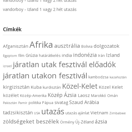
vandorboy
-
Izland 1 vagy 2 hét utazás
vandorboy
-
Izland 1 vagy 2 hét utazás
Címkék
Afrika
ausztrália
dolgozatok
Afganisztán
Bolivia
indonézia
Izland
india
Grúzia
film
határátkelés
Irán
Egyiptom
járatlan utak fesztivál előadók
izrael
járatlan utakon fesztivál
kambodzsa
kazahsztán
Közel-Kelet
kirgizisztán
Kuba
Közel Kelet
kurdisztán
Közép Ázsia
közélet
Laosz
Közép-Amerika
Marokkó
Omán
Szaud Arábia
sivatag
politika
Pápua
Pakisztán
Pamír
utazás
tadzsikisztán
Vietnam
utazás ajánlat
USA
Zimbabwe
zöldségeket beszélek
ázsia
Új-Zéland
Örmény