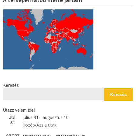
A térképen látod merre jártam
Keresés
Keresés
Utazz velem ide!
JÚL
július 31
-
augusztus 10
31
Közép-Ázsia utak