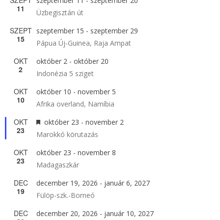
SZEPT
szeptember 11
-
szeptember 20
11
Üzbegisztán út
SZEPT
szeptember 15
-
szeptember 29
15
Pápua Új-Guinea, Raja Ampat
OKT
október 2
-
október 20
2
Indonézia 5 sziget
OKT
október 10
-
november 5
10
Afrika overland, Namíbia
OKT
Kiemelt
október 23
-
november 2
23
Marokkó körutazás
OKT
október 23
-
november 8
23
Madagaszkár
DEC
december 19, 2026
-
január 6, 2027
19
Fülöp-szk.-Borneó
DEC
december 20, 2026
-
január 10, 2027