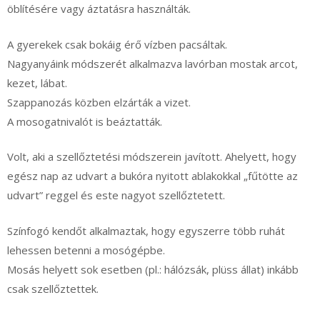
öblítésére vagy áztatásra használták.
A gyerekek csak bokáig érő vízben pacsáltak.
Nagyanyáink módszerét alkalmazva lavórban mostak arcot,
kezet, lábat.
Szappanozás közben elzárták a vizet.
A mosogatnivalót is beáztatták.
Volt, aki a szellőztetési módszerein javított. Ahelyett, hogy
egész nap az udvart a bukóra nyitott ablakokkal „fűtötte az
udvart” reggel és este nagyot szellőztetett.
Színfogó kendőt alkalmaztak, hogy egyszerre több ruhát
lehessen betenni a mosógépbe.
Mosás helyett sok esetben (pl.: hálózsák, plüss állat) inkább
csak szellőztettek.