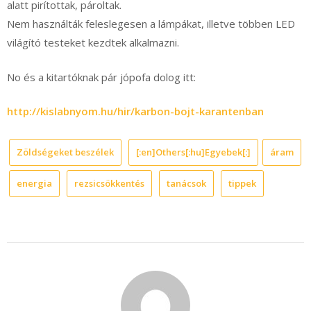
alatt pirítottak, pároltak.
Nem használták feleslegesen a lámpákat, illetve többen LED
világító testeket kezdtek alkalmazni.
No és a kitartóknak pár jópofa dolog itt:
http://kislabnyom.hu/hir/karbon-bojt-karantenban
Zöldségeket beszélek
[:en]Others[:hu]Egyebek[:]
áram
energia
rezsicsökkentés
tanácsok
tippek