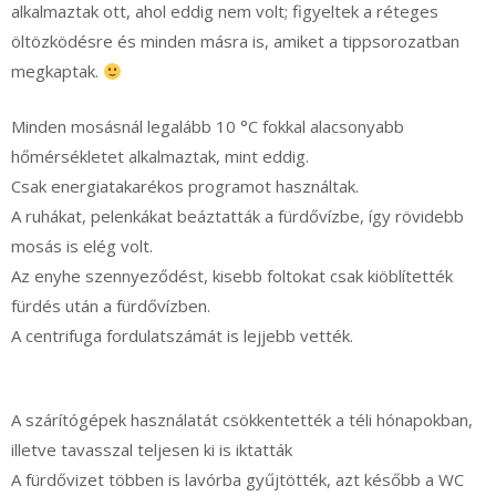
alkalmaztak ott, ahol eddig nem volt; figyeltek a réteges
öltözködésre és minden másra is, amiket a tippsorozatban
megkaptak.
Minden mosásnál legalább 10 °C fokkal alacsonyabb
hőmérsékletet alkalmaztak, mint eddig.
Csak energiatakarékos programot használtak.
A ruhákat, pelenkákat beáztatták a fürdővízbe, így rövidebb
mosás is elég volt.
Az enyhe szennyeződést, kisebb foltokat csak kiöblítették
fürdés után a fürdővízben.
A centrifuga fordulatszámát is lejjebb vették.
A szárítógépek használatát csökkentették a téli hónapokban,
illetve tavasszal teljesen ki is iktatták
A fürdővizet többen is lavórba gyűjtötték, azt később a WC