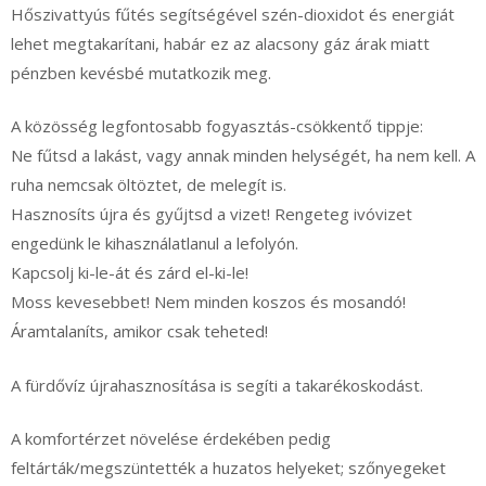
Hőszivattyús fűtés segítségével szén-dioxidot és energiát
lehet megtakarítani, habár ez az alacsony gáz árak miatt
pénzben kevésbé mutatkozik meg.
A közösség legfontosabb fogyasztás-csökkentő tippje:
Ne fűtsd a lakást, vagy annak minden helységét, ha nem kell. A
ruha nemcsak öltöztet, de melegít is.
Hasznosíts újra és gyűjtsd a vizet! Rengeteg ivóvizet
engedünk le kihasználatlanul a lefolyón.
Kapcsolj ki-le-át és zárd el-ki-le!
Moss kevesebbet! Nem minden koszos és mosandó!
Áramtalaníts, amikor csak teheted!
A fürdővíz újrahasznosítása is segíti a takarékoskodást.
A komfortérzet növelése érdekében pedig
feltárták/megszüntették a huzatos helyeket; szőnyegeket