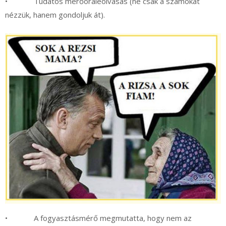
• Tudatos mérőóraleolvasás (ne csak a számokat
nézzük, hanem gondoljuk át).
• A fogyasztásmérő megmutatta, hogy nem az