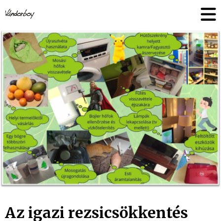
Skip
vandorboy
to
content
Az igazi rezsicsökkentés