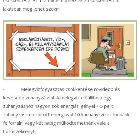
csökkentése. Az 1-2 fokos hőmérsékletcsökkentést a
lakásban meg lehet szokni!
• Melegvízfogyasztás csökkentése rövidebb és
kevesebb zuhanyzással. A melegvíz előállítása egy
zuhanyzáshoz nagyon sok energiát igényel – 5 perc
zuhanyzásra fordított energiával 10 kannányi vizet tudnánk
felforralni vagy két napig működtethetnénk vele a
hűtőszekrényt.