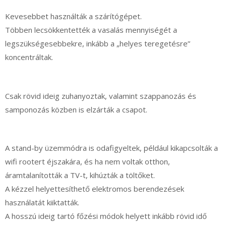
Kevesebbet használták a szárítógépet.
Többen lecsökkentették a vasalás mennyiségét a
legszükségesebbekre, inkább a „helyes teregetésre”
koncentráltak.
Csak rövid ideig zuhanyoztak, valamint szappanozás és
samponozás közben is elzárták a csapot.
A stand-by üzemmódra is odafigyeltek, például kikapcsolták a
wifi rootert éjszakára, és ha nem voltak otthon,
áramtalanították a TV-t, kihúzták a töltőket.
A kézzel helyettesíthető elektromos berendezések
használatát kiiktatták.
A hosszú ideig tartó főzési módok helyett inkább rövid idő