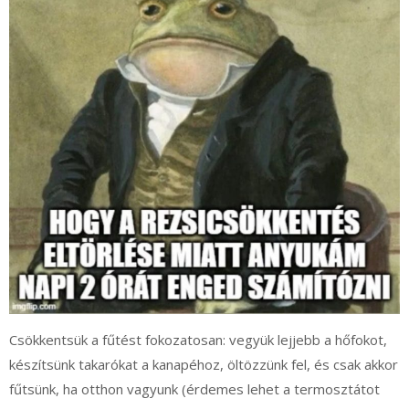
Csökkentsük a fűtést fokozatosan: vegyük lejjebb a hőfokot,
készítsünk takarókat a kanapéhoz, öltözzünk fel, és csak akkor
fűtsünk, ha otthon vagyunk (érdemes lehet a termosztátot