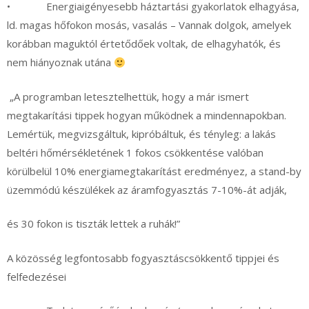
• Energiaigényesebb háztartási gyakorlatok elhagyása,
ld. magas hőfokon mosás, vasalás – Vannak dolgok, amelyek
korábban maguktól értetődőek voltak, de elhagyhatók, és
nem hiányoznak utána
„A programban letesztelhettük, hogy a már ismert
megtakarítási tippek hogyan működnek a mindennapokban.
Lemértük, megvizsgáltuk, kipróbáltuk, és tényleg: a lakás
beltéri hőmérsékletének 1 fokos csökkentése valóban
körülbelül 10% energiamegtakarítást eredményez, a stand-by
üzemmódú készülékek az áramfogyasztás 7-10%-át adják,
és 30 fokon is tiszták lettek a ruhák!”
A közösség legfontosabb fogyasztáscsökkentő tippjei és
felfedezései