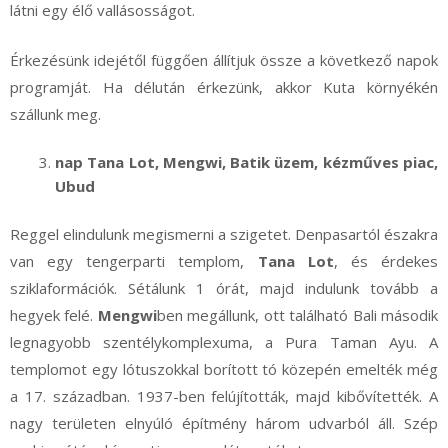
látni egy élő vallásosságot.
Érkezésünk idejétől függően állítjuk össze a következő napok
programját. Ha délután érkezünk, akkor Kuta környékén
szállunk meg.
nap Tana Lot, Mengwi, Batik üzem, kézműves piac,
Ubud
Reggel elindulunk megismerni a szigetet. Denpasartól északra
van egy tengerparti templom,
Tana Lot
, és érdekes
sziklaformációk. Sétálunk 1 órát, majd indulunk tovább a
hegyek felé.
Mengwi
ben megállunk, ott található Bali második
legnagyobb szentélykomplexuma, a Pura Taman Ayu. A
templomot egy lótuszokkal borított tó közepén emelték még
a 17. században. 1937-ben felújították, majd kibővítették. A
nagy területen elnyúló építmény három udvarból áll. Szép