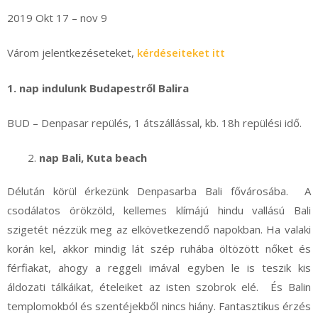
2019 Okt 17 – nov 9
Várom jelentkezéseteket,
kérdéseiteket itt
1. nap indulunk Budapestről Balira
BUD – Denpasar repülés, 1 átszállással, kb. 18h repülési idő.
nap Bali, Kuta beach
Délután körül érkezünk Denpasarba Bali fővárosába. A
csodálatos örökzöld, kellemes klímájú hindu vallású Bali
szigetét nézzük meg az elkövetkezendő napokban. Ha valaki
korán kel, akkor mindig lát szép ruhába öltözött nőket és
férfiakat, ahogy a reggeli imával egyben le is teszik kis
áldozati tálkáikat, ételeiket az isten szobrok elé. És Balin
templomokból és szentéjekből nincs hiány. Fantasztikus érzés