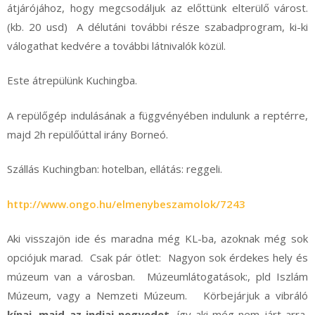
átjárójához, hogy megcsodáljuk az előttünk elterülő várost.
(kb. 20 usd) A délutáni további része szabadprogram, ki-ki
válogathat kedvére a további látnivalók közül.
Este átrepülünk Kuchingba.
A repülőgép indulásának a függvényében indulunk a reptérre,
majd 2h repülőúttal irány Borneó.
Szállás Kuchingban: hotelban, ellátás: reggeli.
http://www.ongo.hu/elmenybeszamolok/7243
Aki visszajön ide és maradna még KL-ba, azoknak még sok
opciójuk marad. Csak pár ötlet: Nagyon sok érdekes hely és
múzeum van a városban. Múzeumlátogatások:, pld Iszlám
Múzeum, vagy a Nemzeti Múzeum. Körbejárjuk a vibráló
kínai, majd az indiai negyedet
, így aki még nem járt arra,