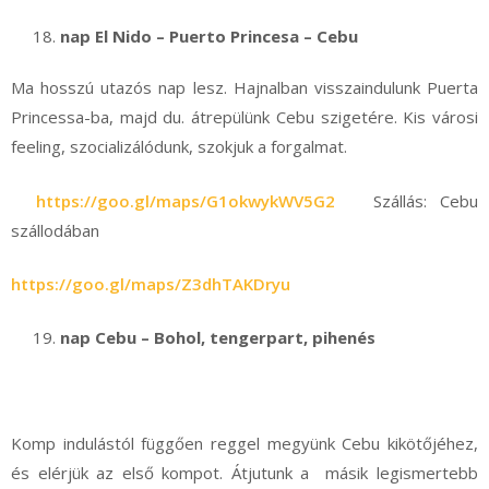
nap El Nido – Puerto Princesa – Cebu
Ma hosszú utazós nap lesz. Hajnalban visszaindulunk Puerta
Princessa-ba, majd du. átrepülünk Cebu szigetére. Kis városi
feeling, szocializálódunk, szokjuk a forgalmat.
https://goo.gl/maps/G1okwykWV5G2
Szállás: Cebu
szállodában
https://goo.gl/maps/Z3dhTAKDryu
nap Cebu –
Bohol, tengerpart, pihenés
Komp indulástól függően reggel megyünk Cebu kikötőjéhez,
és elérjük az első kompot. Átjutunk a másik legismertebb