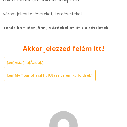
Várom jelentkezéseteket, kérdéseiteket.
Tehát ha tudsz jönni, s érdekel az út s a részletek,
A
kkor jelezzed felém itt.
!
[:en]Asia[:hu]Ázsia[:]
[:en]My Tour offers[:hu]Utazz velem külföldre[:]