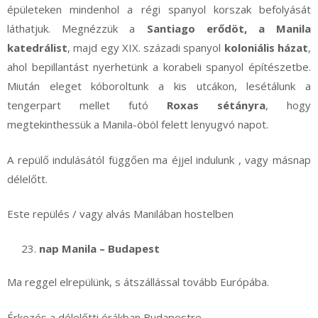
épületeken mindenhol a régi spanyol korszak befolyását
láthatjuk. Megnézzük a
Santiago erődöt, a Manila
katedrálist
, majd egy XIX. századi spanyol
koloniális házat
,
ahol bepillantást nyerhetünk a korabeli spanyol építészetbe.
Miután eleget kóboroltunk a kis utcákon, lesétálunk a
tengerpart mellet futó
Roxas sétányra
, hogy
megtekinthessük a Manila-öböl felett lenyugvó napot.
A repülő indulásától függően ma éjjel indulunk , vagy másnap
délelőtt.
Este repülés / vagy alvás Manilában hostelben
nap Manila – Budapest
Ma reggel elrepülünk, s átszállással tovább Európába.
Érkezés a délelőtti órákban Budapestre.