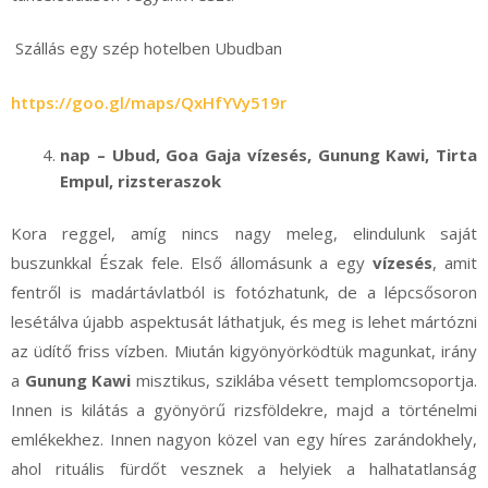
Szállás egy szép hotelben Ubudban
https://goo.gl/maps/QxHfYVy519r
nap – Ubud
, Goa Gaja vízesés, Gunung Kawi, Tirta
Empul, rizsteraszok
Kora reggel, amíg nincs nagy meleg, elindulunk saját
buszunkkal Észak fele. Első állomásunk a egy
vízesés
, amit
fentről is madártávlatból is fotózhatunk, de a lépcsősoron
lesétálva újabb aspektusát láthatjuk, és meg is lehet mártózni
az üdítő friss vízben. Miután kigyönyörködtük magunkat, irány
a
Gunung Kawi
misztikus, sziklába vésett templomcsoportja.
Innen is kilátás a gyönyörű rizsföldekre, majd a történelmi
emlékekhez. Innen nagyon közel van egy híres zarándokhely,
ahol rituális fürdőt vesznek a helyiek a halhatatlanság