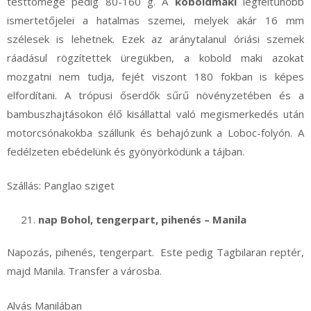
testtömege pedig 80-160 g. A
koboldmaki
legfeltűnőbb
ismertetőjelei a hatalmas szemei, melyek akár 16 mm
szélesek is lehetnek. Ezek az aránytalanul óriási szemek
ráadásul rögzítettek üregükben, a kobold maki azokat
mozgatni nem tudja, fejét viszont 180 fokban is képes
elfordítani. A trópusi őserdők sűrű növényzetében és a
bambuszhajtásokon élő kisállattal való megismerkedés után
motorcsónakokba szállunk és behajózunk a Loboc-folyón. A
fedélzeten ebédelünk és gyönyörködünk a tájban.
Szállás: Panglao sziget
nap Bohol, tengerpart, pihenés – Manila
Napozás, pihenés, tengerpart. Este pedig Tagbilaran reptér,
majd Manila. Transfer a városba.
Alvás Manilában