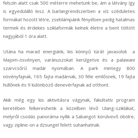
felszín alatt csak 500 méterre mehetünk be, ám a látvány így
is egyedülálló lesz. A barlangrendszerben a víz szédületes
formákat hozott létre, zseblámpáink fényében pedig hatalmas
termek és érdekes sziklaformák kelnek életre a bent töltött
nagyjából 1 óra alatt.
Utána ha marad energiánk, kis könnyű túrát javasolok a
Majom-ösvényen, varánuszokat kerülgetve és a palawani
szarvcsőrű madár nyomában. A park mintegy 800
növényfajnak, 165 fajta madárnak, 30 féle emlősnek, 19 fajta
hüllőnek és 9 különböző denevérfajnak ad otthont.
Akik még egy kis aktivitásra vágynak, fakultatív program
keretében felkereshetik a közelben lévő Ulang-sziklákat,
melyről csodás panoráma nyílik a Sabangot körülvevő öbölre,
vagy zipline-on a dzsungel felett suhanhatnak.