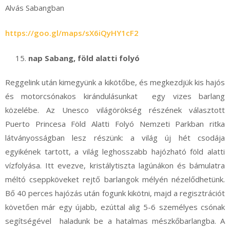
Alvás Sabangban
https://goo.gl/maps/sX6iQyHY1cF2
nap Sabang, föld alatti folyó
Reggelink után kimegyünk a kikötőbe, és megkezdjük kis hajós
és motorcsónakos kirándulásunkat egy vizes barlang
közelébe. Az Unesco világörökség részének választott
Puerto Princesa Föld Alatti Folyó Nemzeti Parkban ritka
látványosságban lesz részünk: a világ új hét csodája
egyikének tartott, a világ leghosszabb hajózható föld alatti
vízfolyása. Itt evezve, kristálytiszta lagúnákon és bámulatra
méltó cseppköveket rejtő barlangok mélyén nézelődhetünk.
Bő 40 perces hajózás után fogunk kikötni, majd a regisztrációt
követően már egy újabb, ezúttal alig 5-6 személyes csónak
segítségével haladunk be a hatalmas mészkőbarlangba. A