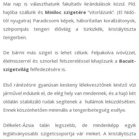
Mai nap is választhatunk fakultatív kirándulások közül. Pld.
hajóba szállunk és
Miniloc szigetére
“vitorlázunk”. (El Nidó-
tól nyugatra) Paradicsomi képek, háborítatlan korallzátonyok,
színpompás tengeri élővilág a türkizkék, kristálytiszta
tengerben.
De bármi más sziget is lehet célunk. Felpakolva ivóvízzel,
élelmiszerrel és sznorkel felszereléssel kihajózunk a
Bacuit-
szigetvilág
felfedezésére is.
Első ránézésre gyanúsan keskeny lélekvesztőnek kinéző vízi
járművel indulunk el, de elég hely van mindennek, és a hajó két
oldalán stabilizáló rudak segítenek a hullámok leküzdésében.
Ennek köszönhetően minimális a tengeribetegség esélye.
Délkelet-Ázsia talán legszebb, de mindenképp egyik
leglátványosabb szigetcsoportja vár minket. A kristálytiszta