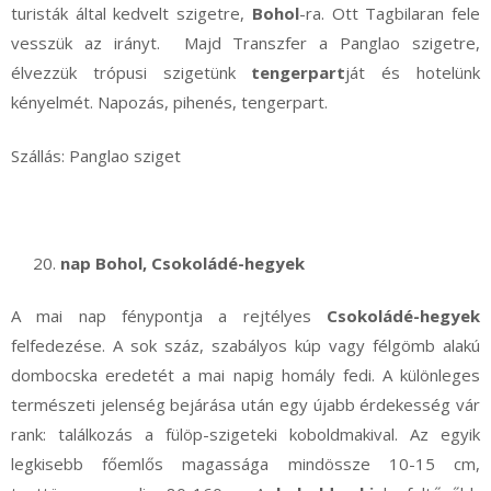
turisták által kedvelt szigetre,
Bohol
-ra. Ott Tagbilaran fele
vesszük az irányt. Majd Transzfer a Panglao szigetre,
élvezzük trópusi szigetünk
tengerpart
ját és hotelünk
kényelmét. Napozás, pihenés, tengerpart.
Szállás: Panglao sziget
nap Bohol, Csokoládé-hegyek
A mai nap fénypontja a rejtélyes
Csokoládé-hegyek
felfedezése. A sok száz, szabályos kúp vagy félgömb alakú
dombocska eredetét a mai napig homály fedi. A különleges
természeti jelenség bejárása után egy újabb érdekesség vár
rank: találkozás a fülöp-szigeteki koboldmakival. Az egyik
legkisebb főemlős magassága mindössze 10-15 cm,