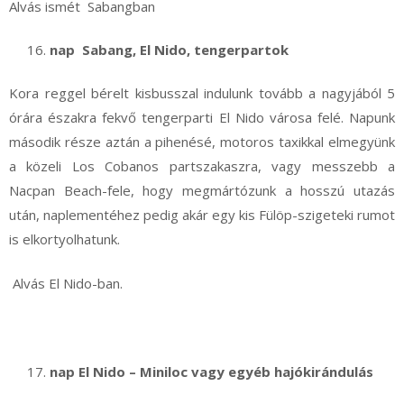
Alvás ismét Sabangban
nap
Sabang, El Nido, tengerpartok
Kora reggel bérelt kisbusszal indulunk tovább a nagyjából 5
órára északra fekvő tengerparti El Nido városa felé. Napunk
második része aztán a pihenésé, motoros taxikkal elmegyünk
a közeli Los Cobanos partszakaszra, vagy messzebb a
Nacpan Beach-fele, hogy megmártózunk a hosszú utazás
után, naplementéhez pedig akár egy kis Fülöp-szigeteki rumot
is elkortyolhatunk.
Alvás El Nido-ban.
nap El Nido – Miniloc vagy egyéb hajókirándulás