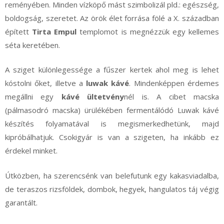
reményében. Minden vízköpő mást szimbolizál pld.: egészség,
boldogság, szeretet. Az örök élet forrása fölé a X. században
épített
Tirta Empul
templomot is megnézzük egy kellemes
séta keretében.
A sziget különlegessége a fűszer kertek ahol meg is lehet
kóstolni őket, illetve a
luwak kávé
. Mindenképpen érdemes
megállni egy
kávé ültetvény
nél is. A cibet macska
(pálmasodró macska) ürülékében fermentálódó Luwak kávé
készítés folyamatával is megismerkedhetünk, majd
kipróbálhatjuk. Csokigyár is van a szigeten, ha inkább ez
érdekel minket.
Útközben, ha szerencsénk van belefutunk egy kakasviadalba,
de teraszos rizsföldek, dombok, hegyek, hangulatos táj végig
garantált.