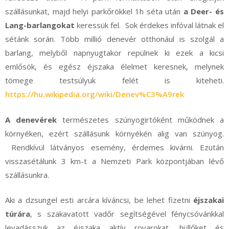
szállásunkat, majd helyi parkőrökkel 1h séta után
a Deer- és
Lang-barlangokat
keressük fel. Sok érdekes infóval látnak el
sétánk során. Több millió denevér otthonául is szolgál a
barlang, melyből napnyugtakor repülnek ki ezek a kicsi
emlősök, és egész éjszaka élelmet keresnek, melynek
tömege testsúlyuk felét is kiteheti.
https://hu.wikipedia.org/wiki/Denev%C3%A9rek
A denevérek
természetes szúnyogirtóként működnek a
környéken, ezért szállásunk környékén alig van szúnyog.
Rendkívül látványos esemény, érdemes kivárni. Ezután
visszasétálunk 3 km-t a Nemzeti Park központjában lévő
szállásunkra.
Aki a dzsungel esti arcára kíváncsi, be lehet fizetni
éjszakai
túrára
, s szakavatott vadőr segítségével fénycsóvánkkal
levadásszuk az éjszaka aktív rovarokat, hüllőket és