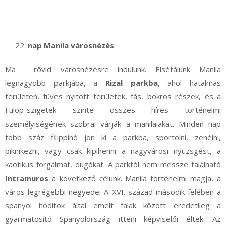
nap Manila városnézés
Ma rövid városnézésre indulunk. Elsétálunk Manila
legnagyobb parkjába, a
Rizal parkba
, ahol hatalmas
területen, füves nyitott területek, fás, bokros részek, és a
Fülöp-szigetek szinte összes híres történelmi
személyiségének szobrai várják a manilaiakat. Minden nap
több száz filippínó jön ki a parkba, sportolni, zenélni,
piknikezni, vagy csak kipihenni a nagyvárosi nyüzsgést, a
kaotikus forgalmat, dugókat. A parktól nem messze található
Intramuros
a következő célunk. Manila történelmi magja, a
város legrégebbi negyede. A XVI. század második felében a
spanyol hódítók által emelt falak között eredetileg a
gyarmatosító Spanyolország itteni képviselői éltek. Az