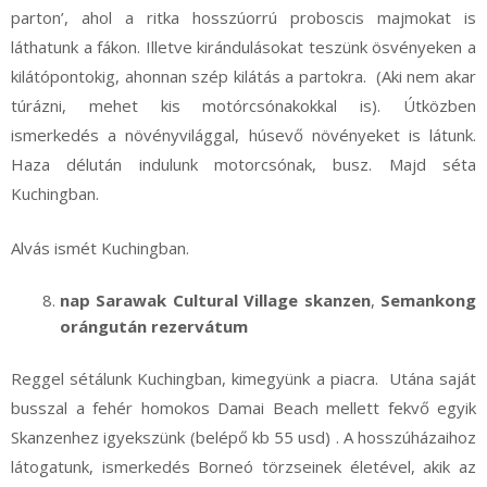
parton’, ahol a ritka hosszúorrú proboscis majmokat is
láthatunk a fákon. Illetve kirándulásokat teszünk ösvényeken a
kilátópontokig, ahonnan szép kilátás a partokra. (Aki nem akar
túrázni, mehet kis motórcsónakokkal is). Útközben
ismerkedés a növényvilággal, húsevő növényeket is látunk.
Haza délután indulunk motorcsónak, busz. Majd séta
Kuchingban.
Alvás ismét Kuchingban.
nap Sarawak Cultural Village skanzen
,
Semankong
orángután rezervátum
Reggel sétálunk Kuchingban, kimegyünk a piacra. Utána saját
busszal a fehér homokos Damai Beach mellett fekvő egyik
Skanzenhez igyekszünk (belépő kb 55 usd) . A hosszúházaihoz
látogatunk, ismerkedés Borneó törzseinek életével, akik az