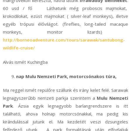
mangrovékon keresztül, hátha látunk
Irrawaddy delfineket
.
60 usd / fő Láthatunk még proboscis majmokat,
krokodilokat, ezüst majmokat ( silver-leaf monkeys), illetve
egyéb trópusi élővilágot. (fireflies, long-tailed macaque
monkeys, monitor lizards)
http://borneoadventure.com/tours/sarawak/santubong-
wildlife-cruise/
Alvás ismét Kuchingba
nap Mulu Nemzeti Park, motorcsónakos túra,
Ma reggel ismét repülőre szállunk és irány kelet felé. Sarawak
legnagyszerűbb nemzeti parkja szerintem a
Mulu Nemzeti
Park
. Ázsia egyik legnagyobb barlangrendszere is itt
található, ahova holnap motorcsónakkal, ma pedig kis
kirándulással jutunk el. Ma kezdetét veszi dzsungeles
felfedező utunk. A park formalitások után elfoglaljuk