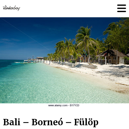
Skip
vandorboy
to
content
Bali – Borneó – Fülöp