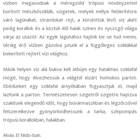
vízben magasodnak a méregzöld trópusi növényzettel
borított mészkősziklák, szigetek, melyek mélye felderítésre
váró lagúnákat, strandokat rejt, a körülöttük lévő víz alatt
pedig korallok és a köztük élő halak színes és nyüzsgő világa
várja az utazót. Az egyik lagúnához hajónk be se tud menni,
térdig érő vízben gázolva jutunk el a függőleges sziklákkal
bekerített rejtett vízi világhoz.
Másik helyen víz alá bukva kell átbújni egy hatalmas sziklafal
mögé, hogy élvezhessük a világtól elzárt homokos partot.
Ebédünket egy sziklafal árnyékában fogyasztjuk el, majd
lazítunk a parton. Természetesen szigetről szigetre hajózva
szakítunk elegendő időt, hogy búvármaszkban és légzőcsővel
felszerelkezve gyönyörködhessünk a tarka, színpompás
trópusi korallokban, halakban.
Alvás El Nido-ban.