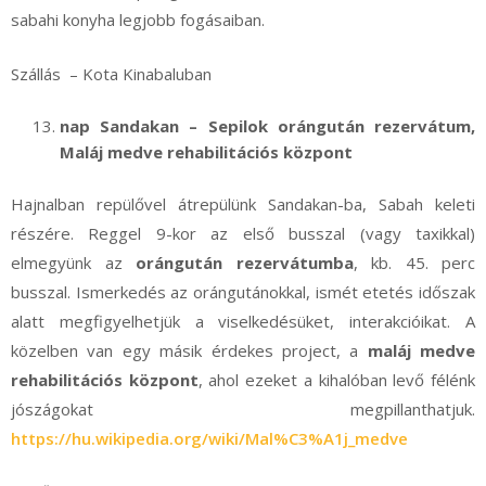
sabahi konyha legjobb fogásaiban.
Szállás – Kota Kinabaluban
nap Sandakan – Sepilok orángután rezervátum,
Maláj medve rehabilitációs központ
Hajnalban repülővel átrepülünk Sandakan-ba, Sabah keleti
részére. Reggel 9-kor az első busszal (vagy taxikkal)
elmegyünk az
orángután rezervátumba
, kb. 45. perc
busszal. Ismerkedés az orángutánokkal, ismét etetés időszak
alatt megfigyelhetjük a viselkedésüket, interakcióikat. A
közelben van egy másik érdekes project, a
maláj medve
rehabilitációs központ
, ahol ezeket a kihalóban levő félénk
jószágokat megpillanthatjuk.
https://hu.wikipedia.org/wiki/Mal%C3%A1j_medve