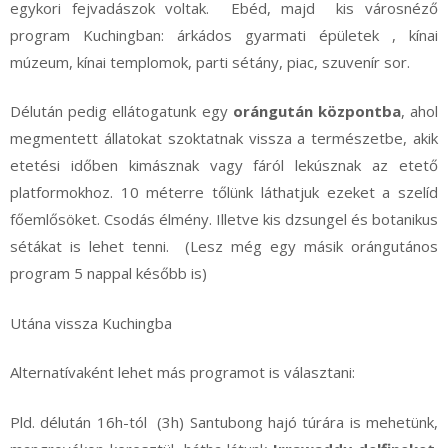
egykori fejvadászok voltak. Ebéd, majd kis városnéző
program Kuchingban: árkádos gyarmati épületek , kínai
múzeum, kínai templomok, parti sétány, piac, szuvenír sor.
Délután pedig ellátogatunk egy
orángután központba
, ahol
megmentett állatokat szoktatnak vissza a természetbe, akik
etetési időben kimásznak vagy fáról lekúsznak az etető
platformokhoz. 10 méterre tőlünk láthatjuk ezeket a szelíd
főemlősöket. Csodás élmény. Illetve kis dzsungel és botanikus
sétákat is lehet tenni. (Lesz még egy másik orángutános
program 5 nappal később is)
Utána vissza Kuchingba
Alternatívaként lehet más programot is választani:
Pld. délután 16h-tól (3h) Santubong hajó túrára is mehetünk,