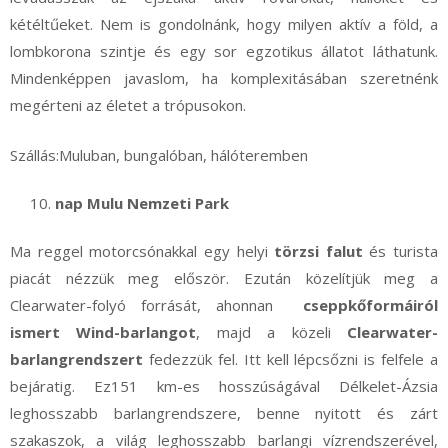
kétéltűeket. Nem is gondolnánk, hogy milyen aktív a föld, a
lombkorona szintje és egy sor egzotikus állatot láthatunk.
Mindenképpen javaslom, ha komplexitásában szeretnénk
megérteni az életet a trópusokon.
Szállás:Muluban, bungalóban, hálóteremben
nap Mulu Nemzeti Park
Ma reggel motorcsónakkal egy helyi
törzsi falut
és turista
piacát nézzük meg először. Ezután közelítjük meg a
Clearwater-folyó forrását, ahonnan
cseppkőformáiról
ismert Wind-barlangot
, majd a közeli
Clearwater-
barlangrendszert
fedezzük fel. Itt kell lépcsőzni is felfele a
bejáratig. Ez151 km-es hosszúságával Délkelet-Ázsia
leghosszabb barlangrendszere, benne nyitott és zárt
szakaszok, a világ leghosszabb barlangi vízrendszerével,