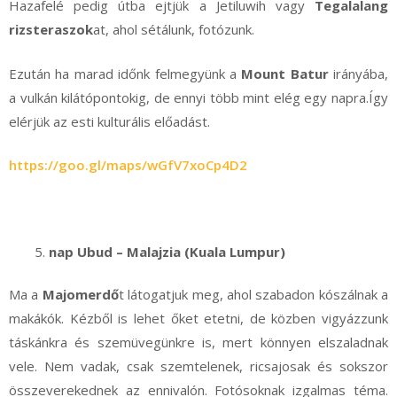
Hazafelé pedig útba ejtjük a Jetiluwih vagy
Tegalalang
rizsteraszok
at, ahol sétálunk, fotózunk.
Ezután ha marad időnk felmegyünk a
Mount Batur
irányába,
a vulkán kilátópontokig, de ennyi több mint elég egy napra.Így
elérjük az esti kulturális előadást.
https://goo.gl/maps/wGfV7xoCp4D2
nap Ubud – Malajzia (Kuala Lumpur)
Ma a
Majomerdő
t látogatjuk meg, ahol szabadon kószálnak a
makákók. Kézből is lehet őket etetni, de közben vigyázzunk
táskánkra és szemüvegünkre is, mert könnyen elszaladnak
vele. Nem vadak, csak szemtelenek, ricsajosak és sokszor
összeverekednek az ennivalón. Fotósoknak izgalmas téma.