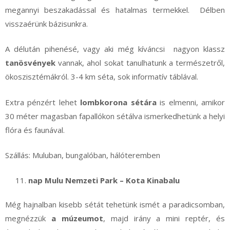
megannyi beszakadással és hatalmas termekkel. Délben
visszaérünk bázisunkra.
A délután pihenésé, vagy aki még kíváncsi nagyon klassz
tanösvények
vannak, ahol sokat tanulhatunk a természetről,
ökoszisztémákról. 3-4 km séta, sok informatív táblával.
Extra pénzért lehet
lombkorona sétára
is elmenni, amikor
30 méter magasban fapallókon sétálva ismerkedhetünk a helyi
flóra és faunával.
Szállás: Muluban, bungalóban, hálóteremben
nap Mulu Nemzeti Park – Kota Kinabalu
Még hajnalban kisebb sétát tehetünk ismét a paradicsomban,
megnézzük
a múzeumot
, majd irány a mini reptér, és