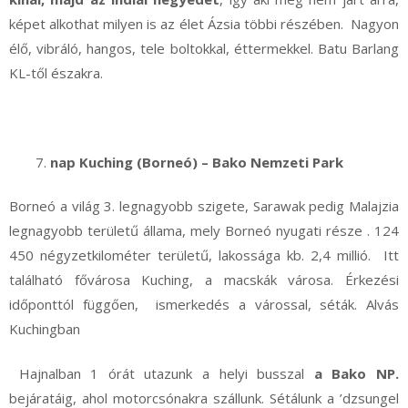
képet alkothat milyen is az élet Ázsia többi részében. Nagyon
élő, vibráló, hangos, tele boltokkal, éttermekkel. Batu Barlang
KL-től északra.
nap Kuching (Borneó) – Bako Nemzeti Park
Borneó a világ 3. legnagyobb szigete, Sarawak pedig Malajzia
legnagyobb területű állama, mely Borneó nyugati része . 124
450 négyzetkilométer területű, lakossága kb. 2,4 millió. Itt
található fővárosa Kuching, a macskák városa. Érkezési
időponttól függően, ismerkedés a várossal, séták. Alvás
Kuchingban
Hajnalban 1 órát utazunk a helyi busszal
a Bako NP.
bejáratáig, ahol motorcsónakra szállunk. Sétálunk a ’dzsungel