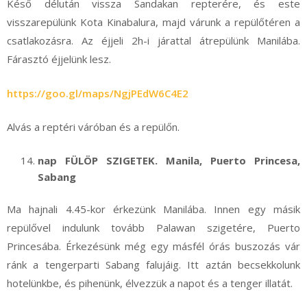
Késő délután vissza Sandakan repterére, és este
visszarepülünk Kota Kinabalura, majd várunk a repülőtéren a
csatlakozásra. Az éjjeli 2h-i járattal átrepülünk Manilába.
Fárasztó éjjelünk lesz.
https://goo.gl/maps/NgjPEdW6C4E2
Alvás a reptéri váróban és a repülőn.
nap FÜLÖP SZIGETEK. Manila, Puerto Princesa,
Sabang
Ma hajnali 4.45-kor érkezünk Manilába. Innen egy másik
repülővel indulunk tovább Palawan szigetére, Puerto
Princesába. Érkezésünk még egy másfél órás buszozás vár
ránk a tengerparti Sabang falujáig. Itt aztán becsekkolunk
hotelünkbe, és pihenünk, élvezzük a napot és a tenger illatát.