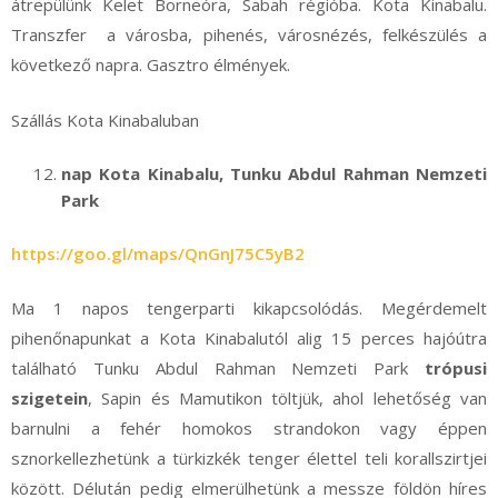
átrepülünk Kelet Borneóra, Sabah régióba. Kota Kinabalu.
Transzfer a városba, pihenés, városnézés, felkészülés a
következő napra. Gasztro élmények.
Szállás Kota Kinabaluban
nap Kota Kinabalu, Tunku Abdul Rahman Nemzeti
Park
https://goo.gl/maps/QnGnJ75C5yB2
Ma 1 napos tengerparti kikapcsolódás. Megérdemelt
pihenőnapunkat a Kota Kinabalutól alig 15 perces hajóútra
található Tunku Abdul Rahman Nemzeti Park
trópusi
szigetein
, Sapin és Mamutikon töltjük, ahol lehetőség van
barnulni a fehér homokos strandokon vagy éppen
sznorkellezhetünk a türkizkék tenger élettel teli korallszirtjei
között. Délután pedig elmerülhetünk a messze földön híres