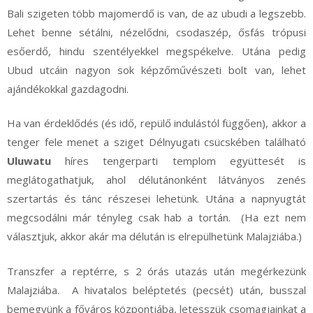
Bali szigeten több majomerdő is van, de az ubudi a legszebb.
Lehet benne sétálni, nézelődni, csodaszép, ősfás trópusi
esőerdő, hindu szentélyekkel megspékelve. Utána pedig
Ubud utcáin nagyon sok képzőművészeti bolt van, lehet
ajándékokkal gazdagodni.
Ha van érdeklődés (és idő, repülő indulástól függően), akkor a
tenger fele menet a sziget Délnyugati csücskében található
Uluwatu
híres tengerparti templom együttesét is
meglátogathatjuk, ahol délutánonként látványos zenés
szertartás és tánc részesei lehetünk. Utána a napnyugtát
megcsodálni már tényleg csak hab a tortán. (Ha ezt nem
választjuk, akkor akár ma délután is elrepülhetünk Malajziába.)
Transzfer a reptérre, s 2 órás utazás után megérkezünk
Malajziába. A hivatalos beléptetés (pecsét) után, busszal
bemegyünk a főváros központjába, letesszük csomagjainkat a