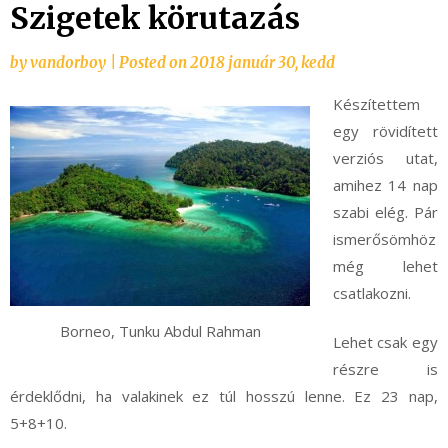
Szigetek körutazás
by
vandorboy
|
Posted on
2018 január 30, kedd
Készítettem
egy rövidített
verziós utat,
amihez 14 nap
szabi elég. Pár
ismerősömhöz
még lehet
csatlakozni.
Borneo, Tunku Abdul Rahman
Lehet csak egy
részre is
érdeklődni, ha valakinek ez túl hosszú lenne. Ez 23 nap,
5+8+10.