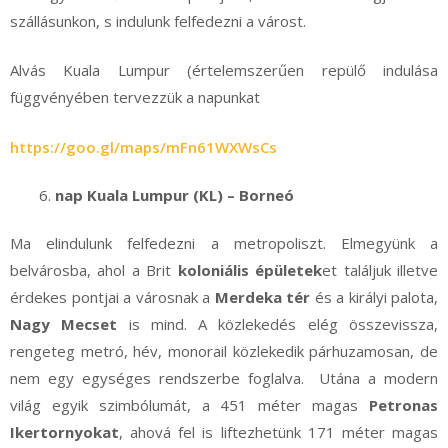
szállásunkon, s indulunk felfedezni a várost.
Alvás Kuala Lumpur (értelemszerűen repülő indulása
függvényében tervezzük a napunkat
https://goo.gl/maps/mFn61WXWsCs
nap Kuala Lumpur (KL) – Borneó
Ma elindulunk felfedezni a metropoliszt. Elmegyünk a
belvárosba, ahol a Brit
koloniális épületek
et találjuk illetve
érdekes pontjai a városnak a
Merdeka tér
és a királyi palota,
Nagy Mecset
is mind. A közlekedés elég összevissza,
rengeteg metró, hév, monorail közlekedik párhuzamosan, de
nem egy egységes rendszerbe foglalva. Utána a modern
világ egyik szimbólumát, a 451 méter magas
Petronas
Ikertornyokat
, ahová fel is liftezhetünk 171 méter magas