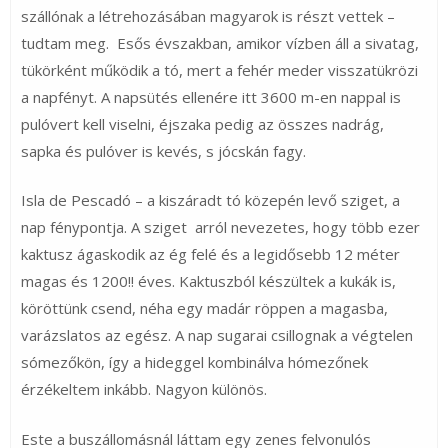
szállónak a létrehozásában magyarok is részt vettek –
tudtam meg. Esős évszakban, amikor vízben áll a sivatag,
tükörként működik a tó, mert a fehér meder visszatükrözi
a napfényt. A napsütés ellenére itt 3600 m-en nappal is
pulóvert kell viselni, éjszaka pedig az összes nadrág,
sapka és pulóver is kevés, s jócskán fagy.
Isla de Pescadó – a kiszáradt tó közepén levő sziget, a
nap fénypontja. A sziget arról nevezetes, hogy több ezer
kaktusz ágaskodik az ég felé és a legidősebb 12 méter
magas és 1200!! éves. Kaktuszból készültek a kukák is,
köröttünk csend, néha egy madár röppen a magasba,
varázslatos az egész. A nap sugarai csillognak a végtelen
sómezőkön, így a hideggel kombinálva hómezőnek
érzékeltem inkább. Nagyon különös.
Este a buszállomásnál láttam egy zenes felvonulós