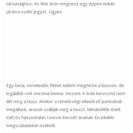
társasághoz, és fele áron megvesz egy éppen induló
járatra szóló jegyet. Ügyes.
Egy buta, verekedős filmet kellett megnézni a buszon, de
legalább volt önirónia benne. Viszont 4 órán keresztül nem
állt meg a busz. Amikor a rendőrségi ellenőrző pontoknál
megállunk, árusok szállják meg a buszt. Mindenféle ételt
italt és haszontalan csecse-becsét árulnak. Én inkább
megszabadulok ezektől..