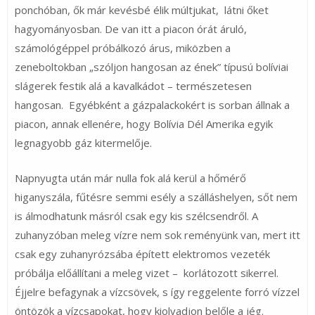
ponchóban, ők már kevésbé élik múltjukat, látni őket
hagyományosban. De van itt a piacon órát áruló,
számológéppel próbálkozó árus, miközben a
zeneboltokban „szóljon hangosan az ének” típusú bolíviai
slágerek festik alá a kavalkádot – természetesen
hangosan. Egyébként a gázpalackokért is sorban állnak a
piacon, annak ellenére, hogy Bolívia Dél Amerika egyik
legnagyobb gáz kitermelője.
Napnyugta után már nulla fok alá kerül a hőmérő
higanyszála, fűtésre semmi esély a szálláshelyen, sőt nem
is álmodhatunk másról csak egy kis szélcsendről. A
zuhanyzóban meleg vízre nem sok reményünk van, mert itt
csak egy zuhanyrózsába épített elektromos vezeték
próbálja előállítani a meleg vizet – korlátozott sikerrel.
Éjjelre befagynak a vízcsövek, s így reggelente forró vízzel
öntözök a vízcsapokat, hogy kiolvadjon belőle a jég.