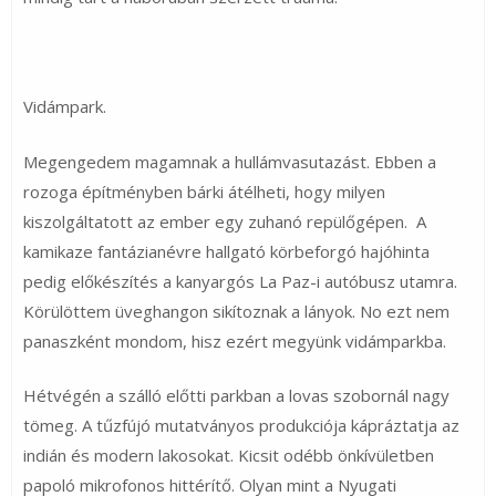
Vidámpark.
Megengedem magamnak a hullámvasutazást. Ebben a
rozoga építményben bárki átélheti, hogy milyen
kiszolgáltatott az ember egy zuhanó repülőgépen. A
kamikaze fantázianévre hallgató körbeforgó hajóhinta
pedig előkészítés a kanyargós La Paz-i autóbusz utamra.
Körülöttem üveghangon sikítoznak a lányok. No ezt nem
panaszként mondom, hisz ezért megyünk vidámparkba.
Hétvégén a szálló előtti parkban a lovas szobornál nagy
tömeg. A tűzfújó mutatványos produkciója kápráztatja az
indián és modern lakosokat. Kicsit odébb önkívületben
papoló mikrofonos hittérítő. Olyan mint a Nyugati