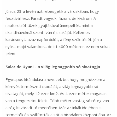
Június 23-a lévén azt rebesgetik a városkában, hogy
fesztivál lesz. Fáradt vagyok, fázom, de kivárom. A
napfordulót tüzek gyújtásával ünnepelték, mint a
skandinávoknál szent Iván éjszakáját. Kellemes
karácsonyt.. azaz napfordulót, a fény születését. Jön a
nyár… majd valamikor.., de itt 4000 méteren ez nem sokat
jelent.
Salar de Uyuni – a világ legnagyobb só sivatagja
Egynapos kirándulásra nevezek be, hogy megnézzem a
környék természeti csodáját, a világ legnagyobb só
sivatagját, mely 12 ezer km2, és 4 ezer méter magasan
van a tengerszint felett. Több méter vastag só réteg van
a rég kiszáradt tó medrében. Már az inkák idejében is
termelték és szállították a sót a birodalom központjába. Az