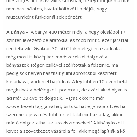
mesztic,es neo-klasszikus stilusban, de legtöbbjük ma már
nem használatos, hivatal költözött beléjük, vagy
múzeumként funkcionál sok pénzért.
A Bánya
– A bánya 480 méter mély, a hegy oldalából 17
szinten levezető bejáratokkal és több mint 5 ezer járattal
rendelkezik. Gyakran 30-50 C fok melegben izzadnak a
még most is középkori módszerekkel dolgozó a
bányászok. Régen csillével szállították a felszínre, ma
pedig sok helyen használt gumi abroncsból készített
kosárkával, vödörrel bajlódnak. A legtöbben 10 éven belül
meghalnak a belélegzett por miatt, de azért akad olyan is
aki már 20 éve itt dolgozik, – igaz ekkorra már
szövetkezeti taggá válhat, birtokolhat egy vájatot, és ha
szerencséje van és több ércet talál mint az átlag, akkor
már ő dolgoztathat az ‘asszisztenseivel.’ A kibányászott
követ a szövetkezet vásárolja fel, akik megállapítják a kő