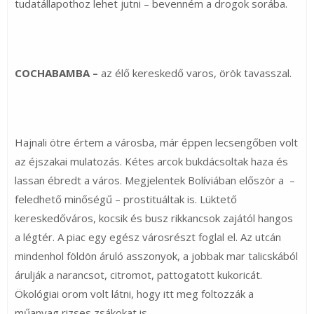
tudatállapothoz lehet jutni – bevenném a drogok sorába.
COCHABAMBA –
az élő kereskedő varos, örök tavasszal.
Hajnali ötre értem a városba, már éppen lecsengőben volt
az éjszakai mulatozás. Kétes arcok bukdácsoltak haza és
lassan ébredt a város. Megjelentek Bolíviában először a –
feledhető minőségű – prostituáltak is. Lüktető
kereskedőváros, kocsik és busz rikkancsok zajától hangos
a légtér. A piac egy egész városrészt foglal el. Az utcán
mindenhol földön áruló asszonyok, a jobbak mar talicskából
árulják a narancsot, citromot, pattogatott kukoricát.
Ökológiai orom volt látni, hogy itt meg foltozzák a
műanyag rizses zsákokat is.