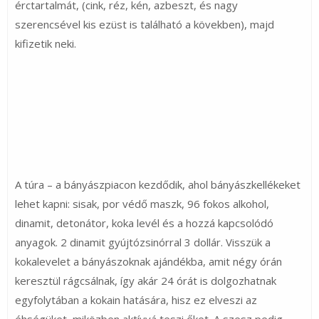
érctartalmát, (cink, réz, kén, azbeszt, és nagy
szerencsével kis ezüst is található a kövekben), majd
kifizetik neki.
A túra – a bányászpiacon kezdődik, ahol bányászkellékeket
lehet kapni: sisak, por védő maszk, 96 fokos alkohol,
dinamit, detonátor, koka levél és a hozzá kapcsolódó
anyagok. 2 dinamit gyújtózsinórral 3 dollár. Visszük a
kokalevelet a bányászoknak ajándékba, amit négy órán
keresztül rágcsálnak, így akár 24 órát is dolgozhatnak
egyfolytában a kokain hatására, hisz ez elveszi az