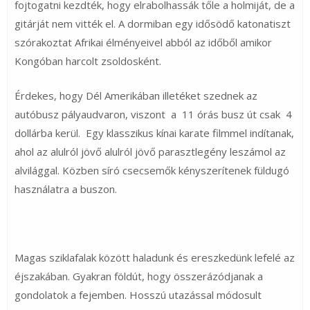
fojtogatni kezdték, hogy elrabolhassák tőle a holmiját, de a
gitárját nem vitték el. A dormiban egy idősödő katonatiszt
szórakoztat Afrikai élményeivel abból az időből amikor
Kongóban harcolt zsoldosként.
Érdekes, hogy Dél Amerikában illetéket szednek az
autóbusz pályaudvaron, viszont a 11 órás busz út csak 4
dollárba kerül. Egy klasszikus kínai karate filmmel indítanak,
ahol az alulról jövő alulról jövő parasztlegény leszámol az
alvilággal. Közben síró csecsemők kényszerítenek füldugó
használatra a buszon.
Magas sziklafalak között haladunk és ereszkedünk lefelé az
éjszakában. Gyakran földút, hogy összerázódjanak a
gondolatok a fejemben. Hosszú utazással módosult