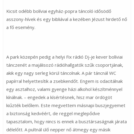
Kicsit odébb bolíviai egyház-popra táncoló idősödő
asszony-hívek és egy bibliával a kezében Jézust hirdető nő
a fő esemény.
A park közepén pedig a helyi Fix rádió Dj-je kever bolíviai
tánczenét a majálisozó rádióhallgatók szűk csoportjának,
akik egy nagy serleg körül táncolnak. A pár táncnál WC
papírral helyettesítik a zsebkendőt. Engem is odacitálnak
egy asztalhoz, valami gyenge házi alkohol készítménnyel
kínálnak. – engedek a kísértésnek, hisz mar ördögöt
kiűzték belőlem. Este megvettem másnapi buszjegyemet
a biztonság kedvéért, de reggel meglepődve
tapasztalom, hogy nincs is ennek a busztársaságnak járata
délelőtt. A pultnál ülő nepper nő átmegy egy másik