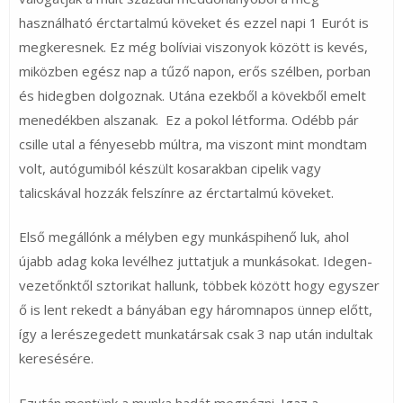
használható érctartalmú köveket és ezzel napi 1 Eurót is
megkeresnek. Ez még bolíviai viszonyok között is kevés,
miközben egész nap a tűző napon, erős szélben, porban
és hidegben dolgoznak. Utána ezekből a kövekből emelt
menedékben alszanak. Ez a pokol létforma. Odébb pár
csille utal a fényesebb múltra, ma viszont mint mondtam
volt, autógumiból készült kosarakban cipelik vagy
talicskával hozzák felszínre az érctartalmú köveket.
Első megállónk a mélyben egy munkáspihenő luk, ahol
újabb adag koka levélhez juttatjuk a munkásokat. Idegen-
vezetőnktől sztorikat hallunk, többek között hogy egyszer
ő is lent rekedt a bányában egy háromnapos ünnep előtt,
így a lerészegedett munkatársak csak 3 nap után indultak
keresésére.
Ezután mentünk a munka hadát megnézni. Igaz a