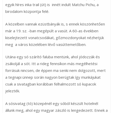
egyik híres inka trail (út) is innét indult Matchu Pichu, a
birodalom központja felé.
A közelben vannak ezüstbányák is, s ennek köszönhetően
már a 19. sz. -ban megépült a vasút. A 60-as években
kiselejtezett vonatcsodákat, gőzmozdonyokat nézhetjük
meg a város közelében lévő vasúttemetőben.
Utána egy só szárító faluba mentünk, ahol jódozzák és
zsákoljál a sót. Itt a rideg fennsíkon más megélhetési
forrásuk nincsen, de éppen ma senki nem dolgozott, mert
a tegnapi ünnep során nagyon berúgtak így munkájukat
csak a sivatagban korábban felhalmozott só kupacok
jelezték.
A sósivatag (tó) közepénél egy sóból készült hotelnél
állunk meg, ahol egy magyar zászló is lengedezett. Ennek a