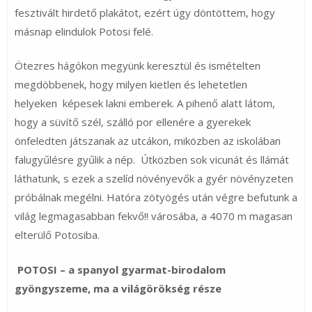
fesztivált hirdető plakátot, ezért úgy döntöttem, hogy
másnap elindulok Potosi felé.
Ötezres hágókon megyünk keresztül és ismételten
megdöbbenek, hogy milyen kietlen és lehetetlen
helyeken képesek lakni emberek. A pihenő alatt látom,
hogy a süvítő szél, szálló por ellenére a gyerekek
önfeledten játszanak az utcákon, miközben az iskolában
falugyűlésre gyűlik a nép. Útközben sok vicunát és llámát
láthatunk, s ezek a szelíd növényevők a gyér növényzeten
próbálnak megélni. Hatóra zötyögés után végre befutunk a
világ legmagasabban fekvő!! városába, a 4070 m magasan
elterülő Potosiba.
POTOSI – a spanyol gyarmat-birodalom
gyöngyszeme, ma a világörökség része