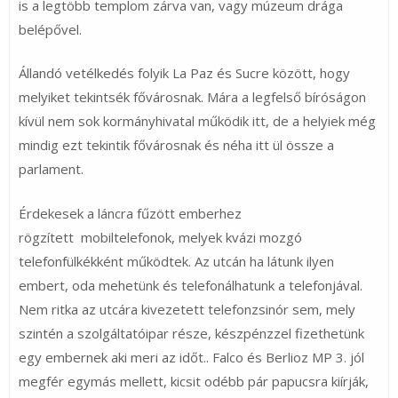
is a legtöbb templom zárva van, vagy múzeum drága
belépővel.
Állandó vetélkedés folyik La Paz és Sucre között, hogy
melyiket tekintsék fővárosnak. Mára a legfelső bíróságon
kívül nem sok kormányhivatal működik itt, de a helyiek még
mindig ezt tekintik fővárosnak és néha itt ül össze a
parlament.
Érdekesek a láncra fűzött emberhez
rögzített mobiltelefonok, melyek kvázi mozgó
telefonfülkékként működtek. Az utcán ha látunk ilyen
embert, oda mehetünk és telefonálhatunk a telefonjával.
Nem ritka az utcára kivezetett telefonzsinór sem, mely
szintén a szolgáltatóipar része, készpénzzel fizethetünk
egy embernek aki meri az időt.. Falco és Berlioz MP 3. jól
megfér egymás mellett, kicsit odébb pár papucsra kiírják,