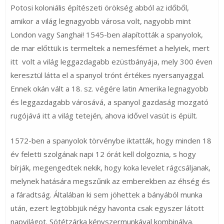
Potosi koloniális építészeti örökség abból az időből,
amikor a világ legnagyobb városa volt, nagyobb mint
London vagy Sanghai! 1545-ben alapították a spanyolok,
de mar előttük is termeltek a nemesfémet a helyiek, mert
itt volt a világ leggazdagabb ezüstbányája, mely 300 éven
keresztül látta el a spanyol trónt értékes nyersanyaggal.
Ennek okán vált a 18. sz. végére latin Amerika legnagyobb
és leggazdagabb városává, a spanyol gazdaság mozgató
rugójává itt a világ tetején, ahova idővel vasút is épült.
1572-ben a spanyolok törvénybe iktatták, hogy minden 18
év feletti szolgának napi 12 órát kell dolgoznia, s hogy
bírják, megengedtek nekik, hogy koka levelet rágcsáljanak,
melynek hatására megszűnik az emberekben az éhség és
a fáradtság. Általában ki sem jöhettek a bányából munka
után, ezert legtöbbjük négy havonta csak egyszer látott
napvilágot. Sötétzárka kényszermunkával kombinálva.