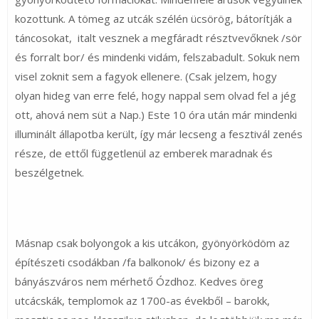
kozottunk. A tömeg az utcák szélén ücsörög, bátorítják a
táncosokat, italt vesznek a megfáradt résztvevőknek /sör
és forralt bor/ és mindenki vidám, felszabadult. Sokuk nem
visel zoknit sem a fagyok ellenere. (Csak jelzem, hogy
olyan hideg van erre felé, hogy nappal sem olvad fel a jég
ott, ahová nem süt a Nap.) Este 10 óra után már mindenki
illuminált állapotba került, így már lecseng a fesztivál zenés
része, de ettől függetlenül az emberek maradnak és
beszélgetnek.
Másnap csak bolyongok a kis utcákon, gyönyörködöm az
építészeti csodákban /fa balkonok/ és bizony ez a
bányászváros nem mérhető Ózdhoz. Kedves öreg
utcácskák, templomok az 1700-as évekből – barokk,