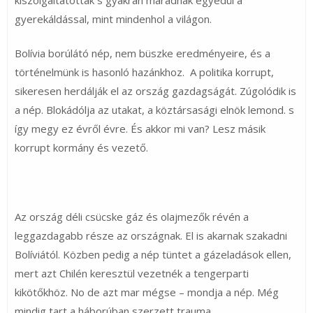
gyerekáldással, mint mindenhol a világon.
Bolívia borúlátó nép, nem büszke eredményeire, és a
történelmünk is hasonló hazánkhoz. A politika korrupt,
sikeresen herdálják el az ország gazdagságát. Zúgolódik is
a nép. Blokádólja az utakat, a köztársasági elnök lemond. s
így megy ez évről évre. És akkor mi van? Lesz másik
korrupt kormány és vezető.
Az ország déli csücske gáz és olajmezők révén a
leggazdagabb része az országnak. El is akarnak szakadni
Bolíviától. Közben pedig a nép tüntet a gázeladások ellen,
mert azt Chilén keresztül vezetnék a tengerparti
kikötőkhöz. No de azt mar mégse – mondja a nép. Még
mindig tart a háborúban szerzett trauma.