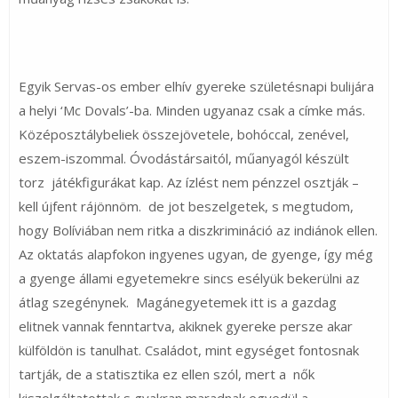
Egyik Servas-os ember elhív gyereke születésnapi bulijára
a helyi ‘Mc Dovals’-ba. Minden ugyanaz csak a címke más.
Középosztálybeliek összejövetele, bohóccal, zenével,
eszem-iszommal. Óvodástársaitól, műanyagól készült
torz játékfigurákat kap. Az ízlést nem pénzzel osztják –
kell újfent rájönnöm. de jot beszelgetek, s megtudom,
hogy Bolíviában nem ritka a diszkrimináció az indiánok ellen.
Az oktatás alapfokon ingyenes ugyan, de gyenge, így még
a gyenge állami egyetemekre sincs esélyük bekerülni az
átlag szegénynek. Magánegyetemek itt is a gazdag
elitnek vannak fenntartva, akiknek gyereke persze akar
külföldön is tanulhat. Családot, mint egységet fontosnak
tartják, de a statisztika ez ellen szól, mert a nők
kiszolgáltatottak s gyakran maradnak egyedül a