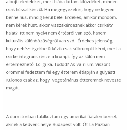
a bojti eledeleket, mert hiába láttam kifőzdéket, minden
csak hússal készül. Ha megegyezek is, hogy ne legyen
benne hús, mindig kerül bele. Érdekes, amikor mondom,
nem kérek húst, akkor visszakérdeznek akkor csirkét?
halat?. Itt nem nyelvi nem értésről van szó, hanem
kulturális különbözőségről van szó. Érdekes jelenség,
hogy nehézségekbe ütközik csak sülkrumplit kérni, mert a
csirke integráns része a krumpli. Így az külön nem
értelmezhető. Lo-gi-ka. Tudod? Ak-va-ri-um. Viszont
örömmel fedeztem fel egy étterem étlapján a gulyást!
Különös csak az, hogy vegetáriánus étteremnek nevezte
magát..
A dormitoriban találkoztam egy amerikai fiatalemberrel,
akinek a kedvenc helye Budapest volt. Őt La Pazban