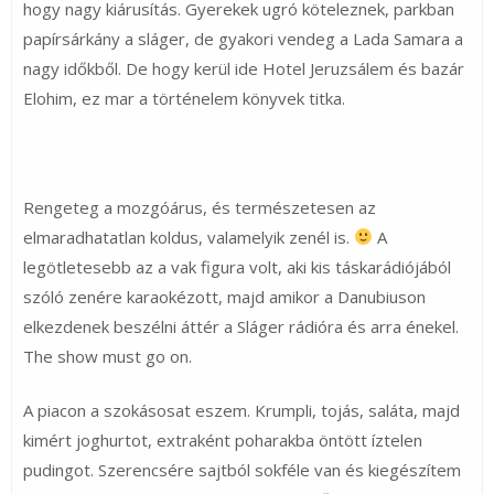
hogy nagy kiárusítás. Gyerekek ugró köteleznek, parkban
papírsárkány a sláger, de gyakori vendeg a Lada Samara a
nagy időkből. De hogy kerül ide Hotel Jeruzsálem és bazár
Elohim, ez mar a történelem könyvek titka.
Rengeteg a mozgóárus, és természetesen az
elmaradhatatlan koldus, valamelyik zenél is.
A
legötletesebb az a vak figura volt, aki kis táskarádiójából
szóló zenére karaokézott, majd amikor a Danubiuson
elkezdenek beszélni áttér a Sláger rádióra és arra énekel.
The show must go on.
A piacon a szokásosat eszem. Krumpli, tojás, saláta, majd
kimért joghurtot, extraként poharakba öntött íztelen
pudingot. Szerencsére sajtból sokféle van és kiegészítem