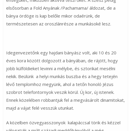
éhségüket, miközben aktívvá teszi őket. A szesz pedig
elsősorban a Fold Anyának /Pachamama/ áldozat, de a
bánya ördöge is kap belőle mikor odaérünk, de
természetesen az oroszlánrésze a munkásoké lesz.
Idegenvezetőnk egy hajdani bányász volt, aki 10 és 20
éves kora között dolgozott a bányában, de rájött, hogy
jobb külföldieket levinni a mélybe, és sztorikat mesélni
nekik. Beülünk a helyi munkás buszba és a hegy tetején
lévő templomhoz megyünk, ahol a tetőn honoló Jézus
szobrot telefontornyok veszik körül. Új kor, új istenek.
Ennek közelében robbantjuk fel a megvásárolt dinamitokat,
majd a vájat felé vesszük utunkat.
A közelben özvegyasszonyok kalapáccsal törik és kézzel
válogatják a múlt századi meddőhányóból a még