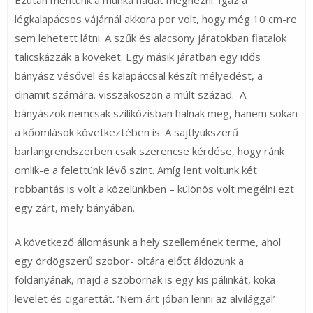
légkalapácsos vájárnál akkora por volt, hogy még 10 cm-re
sem lehetett látni. A szűk és alacsony járatokban fiatalok
talicskázzák a köveket. Egy másik járatban egy idős
bányász vésővel és kalapáccsal készít mélyedést, a
dinamit számára. visszaköszön a múlt század. A
bányászok nemcsak szilikózisban halnak meg, hanem sokan
a kőomlások következtében is. A sajtlyukszerű
barlangrendszerben csak szerencse kérdése, hogy ránk
omlik-e a felettünk lévő szint. Amíg lent voltunk két
robbantás is volt a közelünkben – különös volt megélni ezt
egy zárt, mely bányában.
A következő állomásunk a hely szellemének terme, ahol
egy ördögszerű szobor- oltára előtt áldozunk a
földanyának, majd a szobornak is egy kis pálinkát, koka
levelet és cigarettát. ’Nem árt jóban lenni az alvilággal’ –