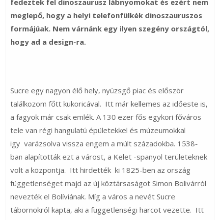
fedeztek fel dinoszaurusz lábnyomokat és ezért nem
meglepő, hogy a helyi telefonfülkék dinoszauruszos
formájúak. Nem várnánk egy ilyen szegény országtól,
hogy ad a design-ra.
Sucre egy nagyon élő hely, nyüzsgő piac és először
találkozom főtt kukoricával. Itt már kellemes az időeste is,
a fagyok már csak emlék. A 130 ezer fős egykori főváros
tele van régi hangulatú épületekkel és múzeumokkal
igy varázsolva vissza engem a múlt századokba. 1538-
ban alapították ezt a várost, a Kelet -spanyol területeknek
volt a központja. Itt hirdették ki 1825-ben az ország
függetlenséget majd az új köztársaságot Simon Bolivárról
nevezték el Bolíviának. Míg a város a nevét Sucre
tábornokról kapta, aki a függetlenségi harcot vezette. Itt