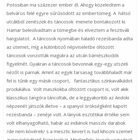
Potosiban ma százezer ember él. Ahogy közeledtem a
belváros felé egyre sűrűsödött az embertömeg. A hátsó
utcákból zenészek és táncosok menete bontakozott ki.
Hamar beleolvadtam a tömegbe és elveztem a fesztiváli
hangulatot. A táncosok nyomában haladó rezesbanda adta
az ütemet, míg a különböző népviseletbe öltözött
táncosok vonzották magukra az utcán bámészkodók
figyelmét. Gyakran a táncosok bevonnak egy-egy utszeli
nézőt is parnak. Amint az egyik tarsasag továbbhaladt már
fel is tűnik egy másik csoport, fantasztikus színkavalkádot
produkálva. Volt maszkokba öltözött csoport is, volt akik
klasszikus tangóra táncoltak, de a leggyakoribb az Andoki
népzenét játszók illetve – a spanyol örökségként kapott
rezesbanda – zenéje volt. A lányok esztétikai értéke sem
volt elhanyagolható, habár az indiánok masszív darabok
/de nem kövérek/ s a mesztic kevert is tud kihozni szemet
gyönyörködtető formációkat. Mindenfele árusok vegyulnek