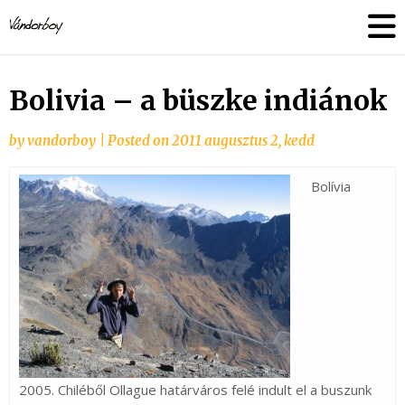
Skip
vandorboy
to
content
Bolivia – a büszke indiánok
by
vandorboy
|
Posted on
2011 augusztus 2, kedd
Bolívia
2005. Chiléből Ollague
határváros felé indult el a buszunk