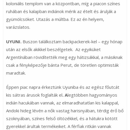
koloniális templom van a központban, míg a piacon színes
ruhában és kalapban indiánok mérik az ételt és árulják a
gyümölcsöket. Utazás a múltba. Ez az én helyem,
varázslatos.
UYUNI.
Buszon találkoztam backpackerek-kel – egy hónap
után az elsők akikkel beszélgetek. Az egyiküket
Argentínában rövidítették meg egy hátizsákkal, a másiknak
csak a fényképezője bánta Perut, de töretlen optimisták
maradtak.
Éppen piac napra érkeztünk Uyuniba és az egész főutcát
kis sátras árusok foglalták el
. A
legtöbben hagyományos
indián hacukában vannak, az elmaradhatatlan kis kalappal,
Andoki hideg lévén a nők vastag harisnyában, térdig érő bő
szoknyában, színes felső öltözékkel, és a hátukra kötött
gyerekkel árultak termékeiket. A férfiak ritkán vannak