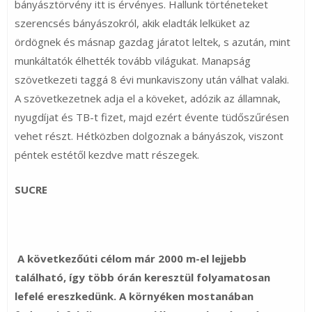
bányásztörvény itt is érvényes. Hallunk történeteket
szerencsés bányászokról, akik eladták lelküket az
ördögnek és másnap gazdag járatot leltek, s azután, mint
munkáltatók élhették tovább világukat. Manapság
szövetkezeti taggá 8 évi munkaviszony után válhat valaki.
A szövetkezetnek adja el a köveket, adózik az államnak,
nyugdíjat és TB-t fizet, majd ezért évente tüdőszűrésen
vehet részt. Hétközben dolgoznak a bányászok, viszont
péntek estétől kezdve matt részegek.
SUCRE
A következőúti célom már 2000 m-el lejjebb
található, így több órán keresztül folyamatosan
lefelé ereszkedünk. A környéken mostanában