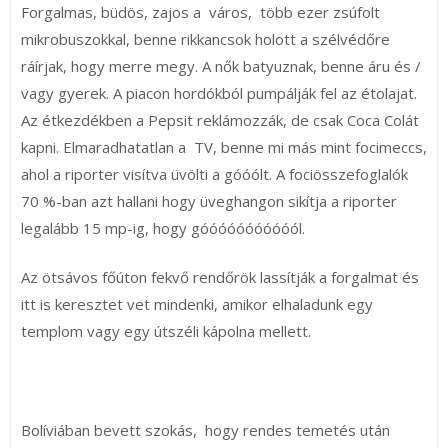
Forgalmas, büdös, zajos a város, több ezer zsúfolt
mikrobuszokkal, benne rikkancsok holott a szélvédőre
ráírjak, hogy merre megy. A nők batyuznak, benne áru és /
vagy gyerek. A piacon hordókból pumpálják fel az étolajat.
Az étkezdékben a Pepsit reklámozzák, de csak Coca Colát
kapni. Elmaradhatatlan a TV, benne mi más mint focimeccs,
ahol a riporter visítva üvölti a góóólt. A fociösszefoglalók
70 %-ban azt hallani hogy üveghangon sikítja a riporter
legalább 15 mp-ig, hogy góóóóóóóóóóól.
Az ötsávos főúton fekvő rendőrök lassítják a forgalmat és
itt is keresztet vet mindenki, amikor elhaladunk egy
templom vagy egy útszéli kápolna mellett.
Bolíviában bevett szokás, hogy rendes temetés után