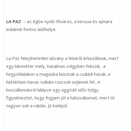
LA PAZ
– az égbe nyúló főváros, a kecsua és ajmara
indiánok fontos lelőhelye.
La Paz felejthetetlen látvány a felülről érkezőknek, mert
egy kilométer mely, hatalmas völgyben fekszik, a
hegyoldalakon a magasba kúsznak a családi házak, a
háttérben havas vulkáni csúcsok sejlenek fel.. A
buszállomásról kilépve egy aggódó idős hölgy
figyelmeztet, hogy fogjam jól a hátizsákomat, mert itt
nagyon sok a rablás. Jó belépő.