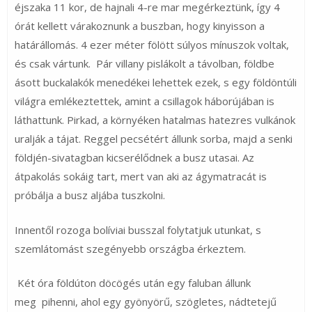
éjszaka 11 kor, de hajnali 4-re mar megérkeztünk, így 4
órát kellett várakoznunk a buszban, hogy kinyisson a
határállomás. 4 ezer méter fölött súlyos mínuszok voltak,
és csak vártunk. Pár villany pislákolt a távolban, földbe
ásott buckalakók menedékei lehettek ezek, s egy földöntúli
világra emlékeztettek, amint a csillagok háborújában is
láthattunk. Pirkad, a környéken hatalmas hatezres vulkánok
uralják a tájat. Reggel pecsétért állunk sorba, majd a senki
földjén-sivatagban kicserélődnek a busz utasai. Az
átpakolás sokáig tart, mert van aki az ágymatracát is
próbálja a busz aljába tuszkolni.
Innentől rozoga bolíviai busszal folytatjuk utunkat, s
szemlátomást szegényebb országba érkeztem.
Két óra földúton döcögés után egy faluban állunk
meg pihenni, ahol egy gyönyörű, szögletes, nádtetejű