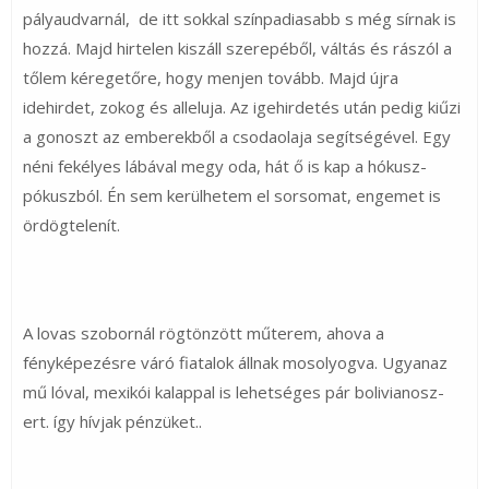
pályaudvarnál, de itt sokkal színpadiasabb s még sírnak is
hozzá. Majd hirtelen kiszáll szerepéből, váltás és rászól a
tőlem kéregetőre, hogy menjen tovább. Majd újra
idehirdet, zokog és alleluja. Az igehirdetés után pedig kiűzi
a gonoszt az emberekből a csodaolaja segítségével. Egy
néni fekélyes lábával megy oda, hát ő is kap a hókusz-
pókuszból. Én sem kerülhetem el sorsomat, engemet is
ördögtelenít.
A lovas szobornál rögtönzött műterem, ahova a
fényképezésre váró fiatalok állnak mosolyogva. Ugyanaz
mű lóval, mexikói kalappal is lehetséges pár bolivianosz-
ert. így hívjak pénzüket..