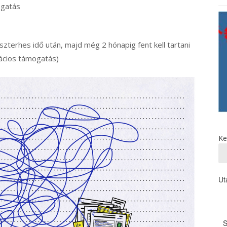
ogatás
terhes idő után, majd még 2 hónapig fent kell tartani
zácios támogatás)
Ke
Ut