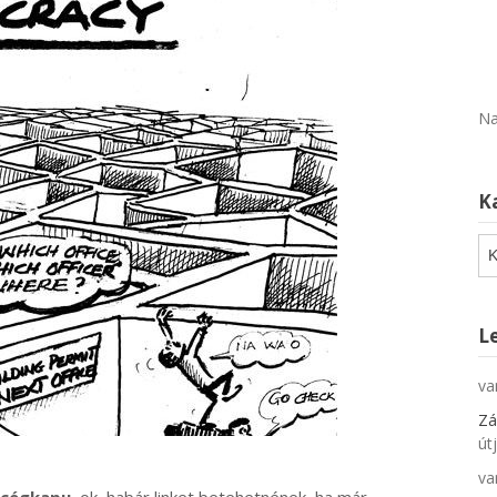
Na
K
Ka
L
va
Zá
út
va