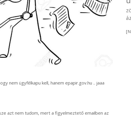
u
z
áz
[N
hogy nem ügyfélkapu kell, hanem epapir.gov.hu .. jaaa
ersze azt nem tudom, mert a figyelmeztető emailben az