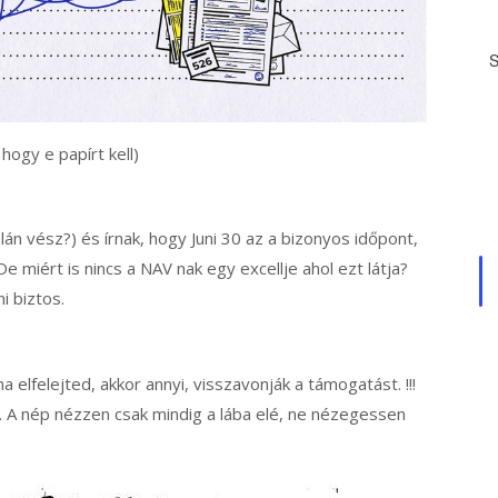
hogy e papírt kell)
lán vész?) és írnak, hogy Juni 30 az a bizonyos időpont,
e miért is nincs a NAV nak egy excellje ahol ezt látja?
i biztos.
ha elfelejted, akkor annyi, visszavonják a támogatást. !!!
sa. A nép nézzen csak mindig a lába elé, ne nézegessen