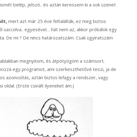
ismét belép, jelszó.. és aztán keressem ki a sok üzenet
lt,
mert azt már 25 éve feltalálták, ez meg biztos
ből saccolva.. egyesével… hát nem az, akkor próbálok egy
ajta. De mi ? De nincs határozatszám. Csak ügyiratszám
2 ablakban megnyitom, és átpötyögöm a számsort.
ok hozzá egy programot, ami szerkeszthetővé teszi, ja de
oros azonosítás, aztán biztos lefagy a rendszer, vagy
 oldal. (Erste csinált ilyeneket ám.)