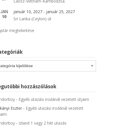
Laosz-Vietnam-Kambodzsa.
JAN
január 10, 2027
-
január 25, 2027
10
Sri Lanka (Ceylon) út
ptár megtekintése
ategóriák
tegóriák
egutóbbi hozzászólások
ndorboy
-
Egyéb utazási irodánál vezetett útjaim
kányi Eszter
-
Egyéb utazási irodánál vezetett
jaim
ndorboy
-
Izland 1 vagy 2 hét utazás