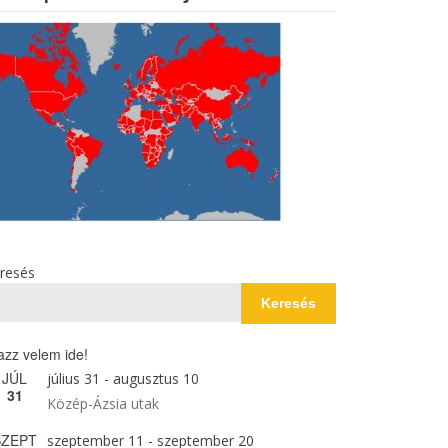
resés
Keresés
azz velem ide!
JÚL
július 31
-
augusztus 10
31
Közép-Ázsia utak
SZEPT
szeptember 11
-
szeptember 20