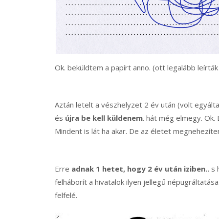
Ok. beküldtem a papírt anno. (ott legalább leírták 
Aztán letelt a vészhelyzet 2 év után (volt egyálta
és
újra be kell küldenem
. hát még elmegy. Ok. D
Mindent is lát ha akar. De az életet megnehezíten
Erre
adnak 1 hetet, hogy 2 év után iziben..
s 
felháborít a hivatalok ilyen jellegű népugráltatá
felfelé.