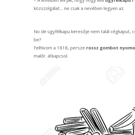
– A levélben leírják, hogy hogy kell
ügyfélkapu /
közszolgálat… ne csak a nevében legyen az.
No de ügyfélkapu keresője nem talál cégkaput, csa
be?
Felhívom a 1818, persze
rossz gombot nyomok,
malőr. átkapcsol.