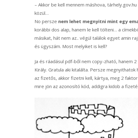
– Akkor be kell mennem máshova, tárhely.gov.hu 
közül…
No persze
nem lehet megnyitni mint egy emai
korábbi dos alap, hanem le kell tölteni… a címek
másikat, hát nem az.. végül találok egyet amin r
és ügyszám. Most melyiket is kell?
Ja és ráadásul pdf-ből nem copy-zható, hanem 
Király. Gratula aki kitalálta. Persze megnyithat
az fizetős, akkor fizetni kell, kártya, meg 2 fakt
mire jön az azonosító kód, addigra kidob a fizetési