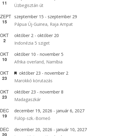
11
Üzbegisztán út
SZEPT
szeptember 15
-
szeptember 29
15
Pápua Új-Guinea, Raja Ampat
OKT
október 2
-
október 20
2
Indonézia 5 sziget
OKT
október 10
-
november 5
10
Afrika overland, Namíbia
OKT
Kiemelt
október 23
-
november 2
23
Marokkó körutazás
OKT
október 23
-
november 8
23
Madagaszkár
DEC
december 19, 2026
-
január 6, 2027
19
Fülöp-szk.-Borneó
DEC
december 20, 2026
-
január 10, 2027
20