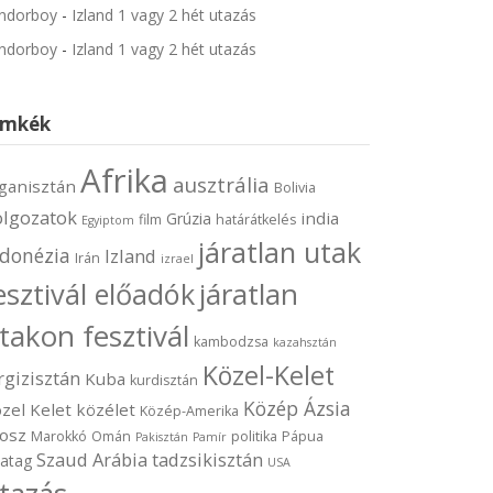
ndorboy
-
Izland 1 vagy 2 hét utazás
ndorboy
-
Izland 1 vagy 2 hét utazás
ímkék
Afrika
ausztrália
ganisztán
Bolivia
olgozatok
india
Grúzia
film
határátkelés
Egyiptom
járatlan utak
ndonézia
Izland
Irán
izrael
járatlan
esztivál előadók
takon fesztivál
kambodzsa
kazahsztán
Közel-Kelet
rgizisztán
Kuba
kurdisztán
Közép Ázsia
zel Kelet
közélet
Közép-Amerika
osz
Marokkó
Omán
politika
Pápua
Pakisztán
Pamír
Szaud Arábia
tadzsikisztán
vatag
USA