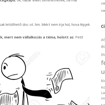
 cégkapu.
ok, habár linket betehetnének, ha már
va
va
k letölthető doc-ot. hm. Miért nem írja hol, hova lépjek
C
 mert nem vállalkozás a téma, holott az
. Petit
Af
d
i
f
u
ki
Kö
La
si