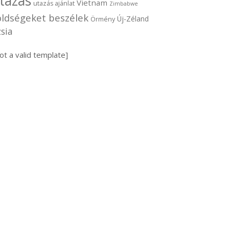
tazás
Vietnam
utazás ajánlat
Zimbabwe
öldségeket beszélek
Új-Zéland
Örmény
sia
ot a valid template]