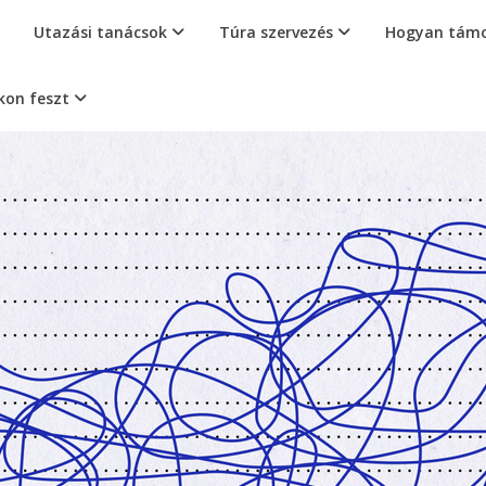
Utazási tanácsok
Túra szervezés
Hogyan támo
kon feszt