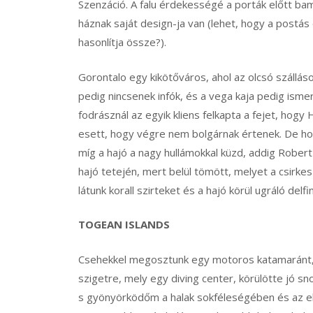
Szenzáció. A falu érdekességé a porták előtt bam
háznak saját design-ja van (lehet, hogy a postás 
hasonlítja össze?).
Gorontalo egy kikötőváros, ahol az olcsó szállás
pedig nincsenek infók, és a vega kaja pedig ismer
fodrásznál az egyik kliens felkapta a fejet, hogy
esett, hogy végre nem bolgárnak értenek. De ho
míg a hajó a nagy hullámokkal küzd, addig Robert d
hajó tetején, mert belül tömött, melyet a csirkes
látunk korall szirteket és a hajó körül ugráló delfi
TOGEAN ISLANDS
Csehekkel megosztunk egy motoros katamaránt, 
szigetre, mely egy diving center, körülötte jó sn
s gyönyörködőm a halak sokféleségében és az elő