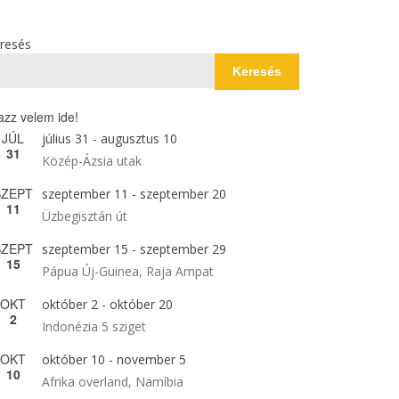
resés
Keresés
azz velem ide!
JÚL
július 31
-
augusztus 10
31
Közép-Ázsia utak
SZEPT
szeptember 11
-
szeptember 20
11
Üzbegisztán út
SZEPT
szeptember 15
-
szeptember 29
15
Pápua Új-Guinea, Raja Ampat
OKT
október 2
-
október 20
2
Indonézia 5 sziget
OKT
október 10
-
november 5
10
Afrika overland, Namíbia