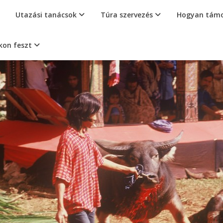
Utazási tanácsok
Túra szervezés
Hogyan támo
kon feszt