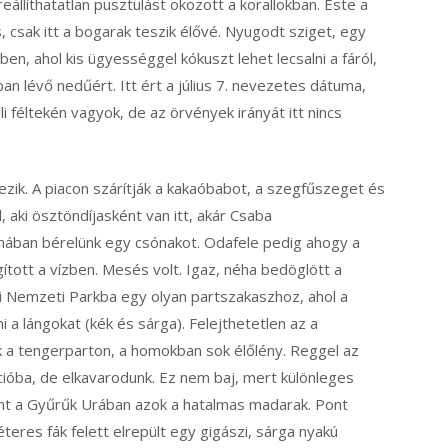
állíthatatlan pusztulást okozott a korallokban. Este a
, csak itt a bogarak teszik élővé. Nyugodt sziget, egy
ben, ahol kis ügyességgel kókuszt lehet lecsalni a fáról,
 lévő nedűért. Itt ért a július 7. nevezetes dátuma,
li féltekén vagyok, de az örvények irányát itt nincs
kezik. A piacon szárítják a kakaóbabot, a szegfűszeget és
, aki ösztöndíjasként van itt, akár Csaba
nában bérelünk egy csónakot. Odafele pedig ahogy a
gított a vízben. Mesés volt. Igaz, néha bedöglött a
i Nemzeti Parkba egy olyan partszakaszhoz, ahol a
ni a lángokat (kék és sárga). Felejthetetlen az a
nk a tengerparton, a homokban sok élőlény. Reggel az
ációba, de elkavarodunk. Ez nem baj, mert különleges
nt a Gyűrűk Urában azok a hatalmas madarak. Pont
teres fák felett elrepült egy gigászi, sárga nyakú