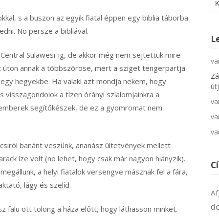
al, s a buszon az egyik fiatal éppen egy biblia táborba
edni. No persze a bibliával.
L
Central Sulawesi-ig, de akkor még nem sejtettük mire
va
az úton annak a többszöröse, mert a sziget tengerpartja
Zá
átmegy hegyekbe. Ha valaki azt mondja nekem, hogy
út
 visszagondolok a tízen órányi szlalomjainkra a
va
z emberek segítőkészek, de ez a gyomromat nem
va
va
ocsiról banánt veszünk, ananász ültetvények mellett
rack íze volt (no lehet, hogy csak már nagyon hiányzik).
C
gállunk, a helyi fiatalok versengve másznak fel a fára,
ktató, lágy és szelíd.
Af
d
 falu ott tolong a háza előtt, hogy láthasson minket.