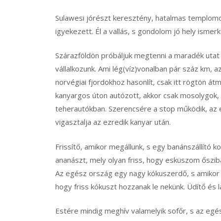
Sulawesi jórészt keresztény, hatalmas templomokk
igyekezett. Él a vallás, s gondolom jó hely ismerk
Szárazföldön próbáljuk megtenni a maradék utat 
vállalkozunk. Ami lég(víz)vonalban pár száz km, 
norvégiai fjordokhoz hasonlít, csak itt rögtön 
kanyargos úton autózott, akkor csak mosolygok, s
teherautókban. Szerencsére a stop működik, a
vigasztalja az ezredik kanyar után.
Frissítő, amikor megállunk, s egy banánszállító k
ananászt, mely olyan friss, hogy esküszom ősziba
Az egész ország egy nagy kókuszerdő, s amikor me
hogy friss kókuszt hozzanak le nekünk. Üdítő és la
Estére mindig meghív valamelyik sofőr, s az egész