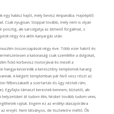
nk egy halász hajót, mely bevisz Ampanába. Hajóépítő
kat. Csak nyugisan. Stoppal tovább, mely nem is olyan
r posztig, aki sarcolgatja az átmenő forgalmat, s
utok négy óra aktív kanyargás után.
y-muszlim összecsapások négy éve. Több ezer halott és
. Természetesen a katonaság csak szemlélte a dolgokat,
lim fickó körbevisz motorjával és mesél a
zin hangja keveredik a keresztény templomok harang
vannak. A kiégett templomban pár hívő vesz részt az
tön félbeszakadt a szertartás és úgy néztek rám,
e). Egyfajta támaszt kerestek bennem, bíztatót, aki
 helyzetüket át tudom élni, hírüket tovább tudom vinni,
gíthetek rajtuk. Engem ez az erdélyi diaszpórákra
az erejét. Nem látványos, de tiszteletre méltó. Ők