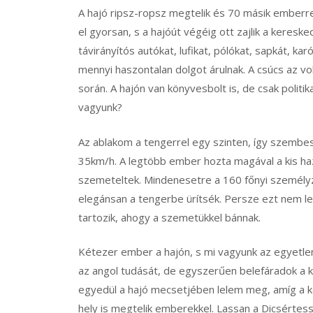
A hajó ripsz-ropsz megtelik és 70 másik emberr
el gyorsan, s a hajóút végéig ott zajlik a keres
távirányítós autókat, lufikat, pólókat, sapkát, kar
mennyi haszontalan dolgot árulnak. A csúcs az vol
során. A hajón van könyvesbolt is, de csak politik
vagyunk?
Az ablakom a tengerrel egy szinten, így szembes
35km/h. A legtöbb ember hozta magával a kis haz
szemeteltek. Mindenesetre a 160 főnyi személyze
elegánsan a tengerbe ürítsék. Persze ezt nem let
tartozik, ahogy a szemetükkel bánnak.
Kétezer ember a hajón, s mi vagyunk az egyetlen
az angol tudását, de egyszerűen belefáradok 
egyedül a hajó mecsetjében lelem meg, amíg a k
hely is megtelik emberekkel. Lassan a Dicsértess