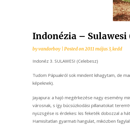
Indonézia – Sulawesi 
by
vandorboy
|
Posted on
2011 május 3, kedd
Indonéz 3. SULAWESI (Celebesz)
Tudom Pápuakról sok mindent kihagytam, de mar
képeknek).
Jayapura: a hajó megérkezése nagy esemény minde
városnak, s így búcsúzkodási pillanatokat teremt
nyüzsgése is érdekes: kis feketék dobozzal a há
Hamisítatlan gyarmati hangulat, miközben fagyla