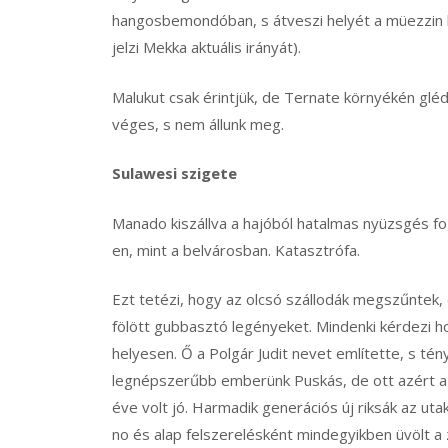
hangosbemondóban, s átveszi helyét a müezzin h
jelzi Mekka aktuális irányát).
Malukut csak érintjük, de Ternate környékén gléd
véges, s nem állunk meg.
Sulawesi szigete
Manado kiszállva a hajóból hatalmas nyüzsgés fo
en, mint a belvárosban. Katasztrófa.
Ezt tetézi, hogy az olcsó szállodák megszűntek,
fölött gubbasztó legényeket. Mindenki kérdezi h
helyesen. Ő a Polgár Judit nevet említette, s tén
legnépszerűbb emberünk Puskás, de ott azért a
éve volt jó. Harmadik generációs új riksák az uta
no és alap felszerelésként mindegyikben üvölt a 