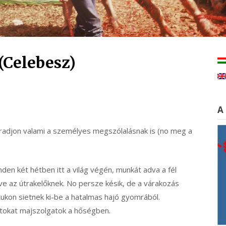
(Celebesz)
A
adjon valami a személyes megszólalásnak is (no meg a
n két hétben itt a világ végén, munkát adva a fél
ve az útrakelőknek. No persze késik, de a várakozás
tukon sietnek ki-be a hatalmas hajó gyomrából.
ltokat majszolgatok a hőségben.