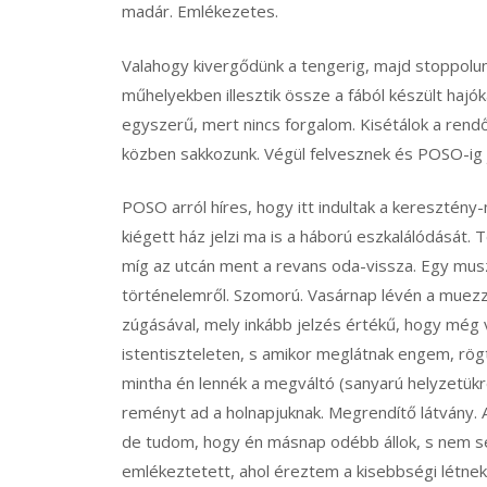
madár. Emlékezetes.
Valahogy kivergődünk a tengerig, majd stoppolu
műhelyekben illesztik össze a fából készült hajó
egyszerű, mert nincs forgalom. Kisétálok a rendő
közben sakkozunk. Végül felvesznek és POSO-ig j
POSO arról híres, hogy itt indultak a keresztén
kiégett ház jelzi ma is a háború eszkalálódását
míg az utcán ment a revans oda-vissza. Egy musz
történelemről. Szomorú. Vasárnap lévén a muez
zúgásával, mely inkább jelzés értékű, hogy még 
istentiszteleten, s amikor meglátnak engem, rög
mintha én lennék a megváltó (sanyarú helyzetükr
reményt ad a holnapjuknak. Megrendítő látvány. A
de tudom, hogy én másnap odébb állok, s nem se
emlékeztetett, ahol éreztem a kisebbségi létnek 