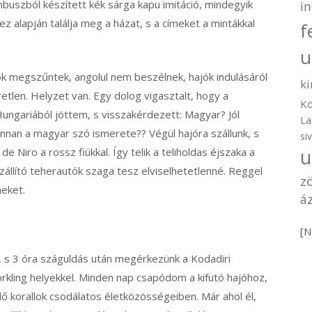
buszból készített kék sárga kapu imitáció, mindegyik
i
ez alapján találja meg a házat, s a címeket a mintákkal
f
u
ok megszűntek, angolul nem beszélnek, hajók indulásáról
ki
etlen. Helyzet van. Egy dolog vigasztalt, hogy a
Kö
 Hungariából jöttem, s visszakérdezett: Magyar? Jól
La
nnan a magyar szó ismerete?? Végül hajóra szállunk, s
si
e Niro a rossz fiúkkal. Így telik a teliholdas éjszaka a
u
zállító teherautók szaga tesz elviselhetetlenné. Reggel
z
neket.
áz
[N
s 3 óra száguldás után megérkezünk a Kodadiri
orkling helyekkel. Minden nap csapódom a kifutó hajóhoz,
 korallok csodálatos életközösségeiben. Már ahol él,