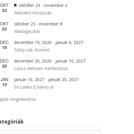
OKT
Kiemelt
október 23
-
november 2
23
Marokkó körutazás
OKT
október 23
-
november 8
23
Madagaszkár
DEC
december 19, 2026
-
január 6, 2027
19
Fülöp-szk.-Borneó
DEC
december 20, 2026
-
január 10, 2027
20
Laosz-Vietnam-Kambodzsa.
JAN
január 10, 2027
-
január 25, 2027
10
Sri Lanka (Ceylon) út
ptár megtekintése
ategóriák
tegóriák