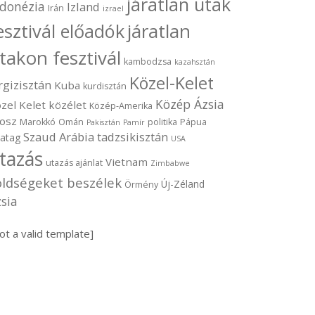
járatlan utak
ndonézia
Izland
Irán
izrael
járatlan
esztivál előadók
takon fesztivál
kambodzsa
kazahsztán
Közel-Kelet
rgizisztán
Kuba
kurdisztán
Közép Ázsia
zel Kelet
közélet
Közép-Amerika
osz
Marokkó
Omán
politika
Pápua
Pakisztán
Pamír
Szaud Arábia
tadzsikisztán
vatag
USA
tazás
Vietnam
utazás ajánlat
Zimbabwe
öldségeket beszélek
Új-Zéland
Örmény
sia
ot a valid template]