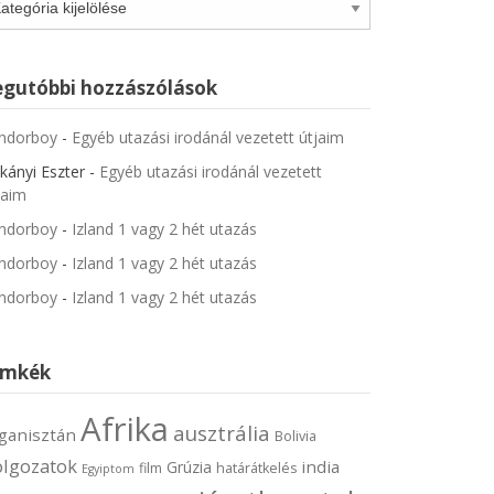
egutóbbi hozzászólások
ndorboy
-
Egyéb utazási irodánál vezetett útjaim
kányi Eszter
-
Egyéb utazási irodánál vezetett
jaim
ndorboy
-
Izland 1 vagy 2 hét utazás
ndorboy
-
Izland 1 vagy 2 hét utazás
ndorboy
-
Izland 1 vagy 2 hét utazás
ímkék
Afrika
ausztrália
ganisztán
Bolivia
olgozatok
india
Grúzia
film
határátkelés
Egyiptom