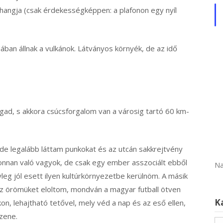
angja (csak érdekességképpen: a plafonon egy nyíl
ában állnak a vulkánok. Látványos környék, de az idő
gad, s akkora csúcsforgalom van a városig tartó 60 km-
 de legalább láttam punkokat és az utcán sakkrejtvény
onnan való vagyok, de csak egy ember asszociált ebből
Na
yleg jól esett ilyen kultúrkörnyezetbe kerülnöm. A másik
z örömüket eloltom, mondván a magyar futball ötven
K
kon, lehajtható tetővel, mely véd a nap és az eső ellen,
zene.
Ka