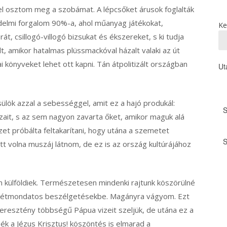
el osztom meg a szobámat. A lépcsőket árusok foglalták
kedelmi forgalom 90%-a, ahol műanyag játékokat,
Ke
órát, csillogó-villogó bizsukat és ékszereket, s ki tudja
t, amikor hatalmas plüssmackóval házalt valaki az út
ai könyveket lehet ott kapni. Tán átpolitizált országban
Ut
ülök azzal a sebességgel, amit ez a hajó produkál:
ait, s az sem nagyon zavarta őket, amikor maguk alá
t próbálta feltakarítani, hogy utána a szemetet
t volna muszáj látnom, de ez is az ország kultúrájához
 külföldiek. Természetesen mindenki rajtunk köszörülné
a kétmondatos beszélgetésekbe. Magányra vágyom. Ezt
eresztény többségű Pápua vizeit szeljük, de utána ez a
ék a Jézus Krisztus! köszöntés is elmarad a