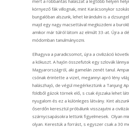
mert a robbantás halászat a legtöbb helyen helyre
környező fák villognak, mint Karácsonykor szokás
bungalóban alszunk, lehet kirándulni is a dzsungel
majd egy nagy macsettával megküzdeni a burokban
amikor már túlról látom az elmúlt 33-at. Újra a dé
módomban tanulmányozni.
Elhagyva a paradicsomot, újra a civilizáció követ
a kókuszt. A hajón összefutok egy szlovák lánnyal
Magyarországról, aki gamelán zenét tanul. Ampa
csónak érintette a vizet, megannyi apró lény vilá
halászhajó, de végül megérkeztünk a Tanjung Ap
földből gázok törnek elő, s csak éjszaka lehet lát
nyugalom és ez a különleges látvány. Kint alszu
őserdőn keresztül próbálunk visszajutni a civiliz
szárnycsapásokra lettünk figyelmesek. Olyan mi
olyan. Kerestük a forrást, s egyszer csak a 30 mé