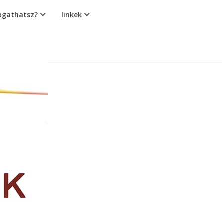
gathatsz?
linkek