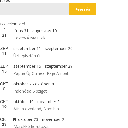
resés
Keresés
azz velem ide!
JÚL
július 31
-
augusztus 10
31
Közép-Ázsia utak
SZEPT
szeptember 11
-
szeptember 20
11
Üzbegisztán út
SZEPT
szeptember 15
-
szeptember 29
15
Pápua Új-Guinea, Raja Ampat
OKT
október 2
-
október 20
2
Indonézia 5 sziget
OKT
október 10
-
november 5
10
Afrika overland, Namíbia
OKT
Kiemelt
október 23
-
november 2
23
Marokkó körutazás