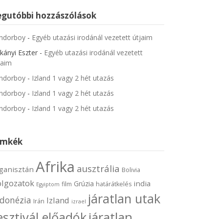
egutóbbi hozzászólások
ndorboy
-
Egyéb utazási irodánál vezetett útjaim
kányi Eszter
-
Egyéb utazási irodánál vezetett
jaim
ndorboy
-
Izland 1 vagy 2 hét utazás
ndorboy
-
Izland 1 vagy 2 hét utazás
ndorboy
-
Izland 1 vagy 2 hét utazás
ímkék
Afrika
ausztrália
ganisztán
Bolivia
olgozatok
india
Grúzia
film
határátkelés
Egyiptom
járatlan utak
ndonézia
Izland
Irán
izrael
járatlan
esztivál előadók