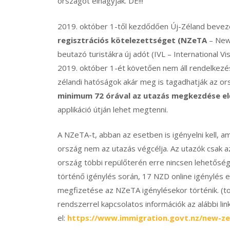
országot elhagyják. DE!!!
2019. október 1-től kezdődően Új-Zéland bevez
regisztrációs kötelezettséget (NZeTA
– New 
beutazó turistákra új adót (IVL – International V
2019. október 1-ét követően nem áll rendelkez
zélandi hatóságok akár meg is tagadhatják az 
minimum 72 órával az utazás megkezdése elő
applikáció útján lehet megtenni.
A NZeTA-t, abban az esetben is igényelni kell, a
ország nem az utazás végcélja. Az utazók csak a
ország többi repülőterén erre nincsen lehetős
történő igénylés során, 17 NZD online igénylés 
megfizetése az NZeTA igénylésekor történik. (t
rendszerrel kapcsolatos információk az alábbi li
el:
https://www.immigration.govt.nz/new-zea