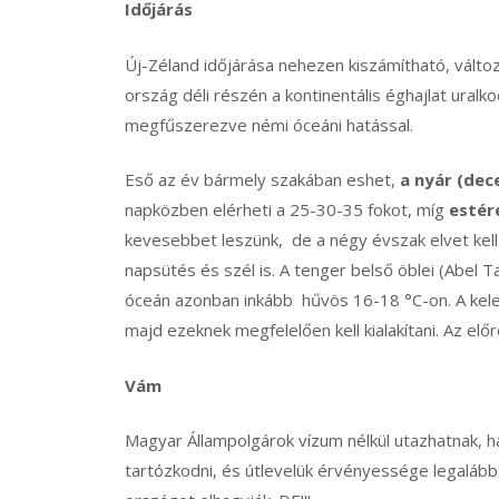
Időjárás
Új-Zéland időjárása nehezen kiszámítható, válto
ország déli részén a kontinentális éghajlat uralk
megfűszerezve némi óceáni hatással.
Eső az év bármely szakában eshet,
a nyár (dec
napközben elérheti a 25-30-35 fokot, míg
estére
kevesebbet leszünk, de a négy évszak elvet kell 
napsütés és szél is. A tenger belső öblei (Abel
óceán azonban inkább hűvös 16-18 °C-on. A kelet
majd ezeknek megfelelően kell kialakítani. Az elő
Vám
Magyar Állampolgárok vízum nélkül utazhatnak, 
tartózkodni, és útlevelük érvényessége legaláb