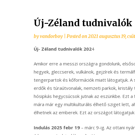
Új-Zéland tudnivalók
by
vandorboy
|
Posted on
2021 augusztus 19, csü
Új- Zéland tudnivalók 202
4
Amikor erre a messzi országra gondolunk, elsőso
hegyek, gleccserek, vulkánok, gejzírek és termálf
tengerpartok és kőformációk miatt látogatjuk. A
erdők és túraútvonalak, nemzeti parkok, kristály
hósipkás hegycsúcsok jutnak az eszünkbe. Ezt a f
mára már egy multikulturális élhető sziget lett,
élhetnek az emberek. Ezt az országot látogatjuk
Indulás 2025 febr 19
– márc 9-ig. Az ottani nyá