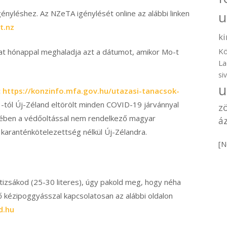
igényléshez. Az NZeTA igénylését online az alábbi linken
u
t.nz
ki
Kö
at hónappal meghaladja azt a dátumot, amikor Mo-t
La
si
u
:
https://konzinfo.mfa.gov.hu/utazasi-tanacsok-
tól Új-Zéland eltörölt minden COVID-19 járvánnyal
z
lmében a védőoltással nem rendelkező magyar
áz
 karanténkötelezettség nélkül Új-Zélandra.
[N
átizsákod (25-30 literes), úgy pakold meg, hogy néha
tő kézipoggyásszal kapcsolatosan az alábbi oldalon
d.hu