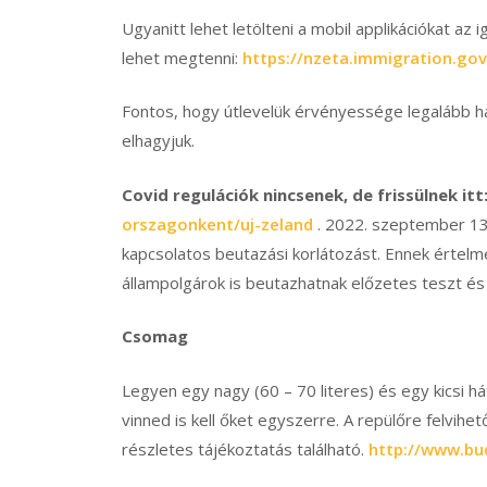
Ugyanitt lehet letölteni a mobil applikációkat az 
lehet megtenni:
https://nzeta.immigration.gov
Fontos, hogy útlevelük érvényessége legalább h
elhagyjuk.
Covid regulációk nincsenek, de frissülnek itt
orszagonkent/uj-zeland
. 2022. szeptember 13-
kapcsolatos beutazási korlátozást. Ennek érte
állampolgárok is beutazhatnak előzetes teszt és
Csomag
Legyen egy nagy (60 – 70 literes) és egy kicsi h
vinned is kell őket egyszerre. A repülőre felvihe
részletes tájékoztatás található.
http://www.bu