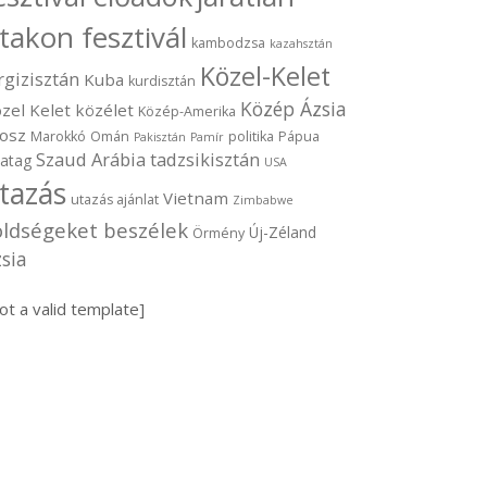
takon fesztivál
kambodzsa
kazahsztán
Közel-Kelet
rgizisztán
Kuba
kurdisztán
Közép Ázsia
zel Kelet
közélet
Közép-Amerika
osz
Marokkó
Omán
politika
Pápua
Pakisztán
Pamír
Szaud Arábia
tadzsikisztán
vatag
USA
tazás
Vietnam
utazás ajánlat
Zimbabwe
öldségeket beszélek
Új-Zéland
Örmény
sia
ot a valid template]