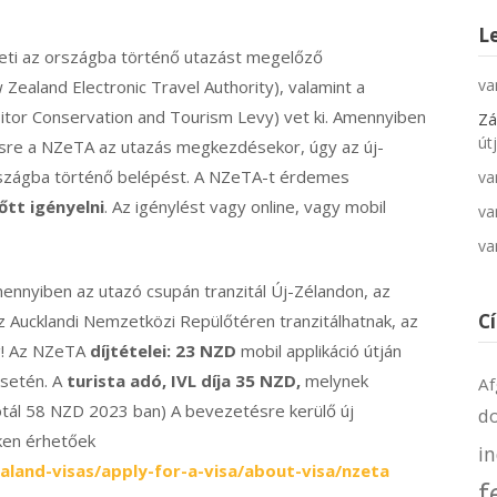
L
eti az országba történő utazást megelőző
va
Zealand Electronic Travel Authority), valamint a
isitor Conservation and Tourism Levy) vet ki. Amennyiben
Zá
út
ésre a NZeTA az utazás megkezdésekor, úgy az új-
országba történő belépést. A NZeTA-t érdemes
va
tt igényelni
. Az igénylést vagy online, vagy mobil
va
va
mennyiben az utazó csupán tranzitál Új-Zélandon, az
C
z Aucklandi Nemzetközi Repülőtéren tranzitálhatnak, az
ég! Az NZeTA
díjtételei: 23 NZD
mobil applikáció útján
esetén. A
turista adó, IVL díja 35 NZD,
melynek
Af
otál 58 NZD 2023 ban) A bevezetésre kerülő új
d
nken érhetőek
i
land-visas/apply-for-a-visa/about-visa/nzeta
f