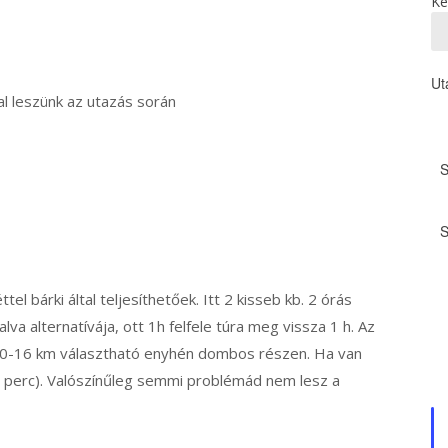
Ke
Ut
al leszünk az utazás során
l bárki által teljesíthetőek. Itt 2 kisseb kb. 2 órás
va alternatívája, ott 1h felfele túra meg vissza 1 h. Az
10-16 km választható enyhén dombos részen. Ha van
0 perc). Valószínűleg semmi problémád nem lesz a