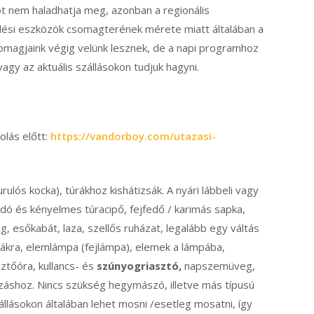
t nem haladhatja meg, azonban a regionális
edési eszközök csomagterének mérete miatt általában a
somagjaink végig velünk lesznek, de a napi programhoz
gy az aktuális szállásokon tudjuk hagyni.
lás előtt:
https://vandorboy.com/utazasi-
lós kocka), túrákhoz kishátizsák. A nyári lábbeli vagy
dó és kényelmes túracipő, fejfedő / karimás sapka,
, esőkabát, laza, szellős ruházat, legalább egy váltás
rákra, elemlámpa (fejlámpa), elemek a lámpába,
ztőóra, kullancs- és
szúnyogriasztó,
napszemüveg,
záshoz. Nincs szükség hegymászó, illetve más típusú
állásokon általában lehet mosni /esetleg mosatni, így