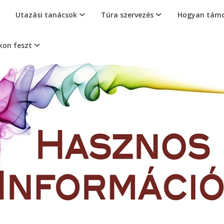
Utazási tanácsok
Túra szervezés
Hogyan támo
kon feszt