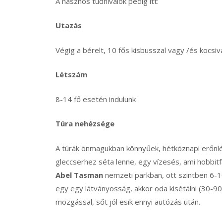
A hasznos tudnivalók pedig itt:
Utazás
Végig a bérelt, 10 fős kisbusszal vagy /és kocsiv
Létszám
8-14 fő esetén indulunk
Túra nehézsége
A túrák önmagukban könnyűek, hétköznapi erőnlétte
gleccserhez séta lenne, egy vízesés, ami hobbitfal
Abel Tasman
nemzeti parkban, ott szintben 6-
egy egy látványosság, akkor oda kisétálni (30-9
mozgással, sőt jól esik ennyi autózás után.