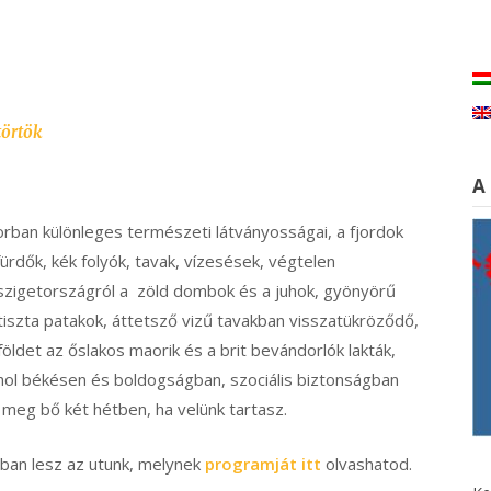
törtök
A
rban különleges természeti látványosságai, a fjordok
ürdők, kék folyók, tavak, vízesések, végtelen
 szigetországról a zöld dombok és a juhok, gyönyörű
 tiszta patakok, áttetsző vizű tavakban visszatükröződő,
öldet az őslakos maorik és a brit bevándorlók lakták,
 ahol békésen és boldogságban, szociális biztonságban
 meg bő két hétben, ha velünk tartasz.
rban lesz az utunk, melynek
programját itt
olvashatod.