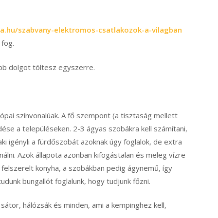
ia.hu/szabvany-elektromos-csatlakozok-a-vilagban
 fog.
b dolgot töltesz egyszerre.
rópai színvonalúak. A fő szempont (a tisztaság mellett
ése a településeken. 2-3 ágyas szobákra kell számítani,
i igényli a fürdőszobát azoknak úgy foglalok, de extra
nálni. Azok állapota azonban kifogástalan és meleg vízre
ól felszerelt konyha, a szobákban pedig ágynemű, így
dunk bungallót foglalunk, hogy tudjunk főzni.
 sátor, hálózsák és minden, ami a kempinghez kell,