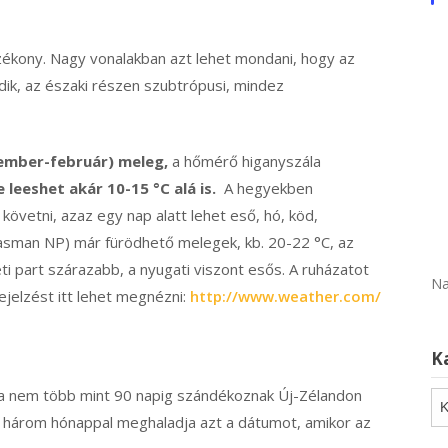
zékony. Nagy vonalakban azt lehet mondani, hogy az
odik, az északi részen szubtrópusi, mindez
ember-február) meleg,
a hőmérő higanyszála
 leeshet akár 10-15 °C alá is.
A hegyekben
követni, azaz egy nap alatt lehet eső, hó, köd,
 Tasman NP) már fürödhető melegek, kb. 20-22 °C, az
i part szárazabb, a nyugati viszont esős. A ruházatot
Na
rejelzést itt lehet megnézni:
http://www.weather.com/
K
ha nem több mint 90 napig szándékoznak Új-Zélandon
Ka
b három hónappal meghaladja azt a dátumot, amikor az