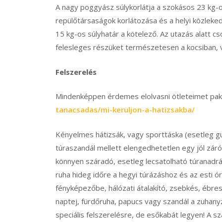
A nagy poggyász súlykorlátja a szokásos 23 kg-o
repülőtársaságok korlátozása és a helyi közlek
15 kg-os súlyhatár a kötelező. Az utazás alatt c
felesleges részüket természetesen a kocsiban, va
Felszerelés
Mindenképpen érdemes elolvasni ötleteimet pako
tanacsadas/mi-keruljon-a-hatizsakba/
Kényelmes hátizsák, vagy sporttáska (esetleg guru
túraszandál mellett elengedhetetlen egy jól záró
könnyen száradó, esetleg lecsatolható túranadrág
ruha hideg időre a hegyi túrázáshoz és az esti ó
fényképezőbe, hálózati átalakító, zsebkés, ébres
naptej, fürdőruha, papucs vagy szandál a zuhany
speciális felszerelésre, de esőkabát legyen! A sz