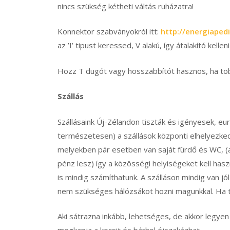
nincs szükség kétheti váltás ruházatra!
Konnektor szabványokról itt:
http://energiaped
az ’I’ tipust keressed, V alakú, így átalakító kelleni
Hozz T dugót vagy hosszabbítót hasznos, ha töb
Szállás
Szállásaink Új-Zélandon tiszták és igényesek, eu
természetesen) a szállások központi elhelyezked
melyekben pár esetben van saját fürdő és WC, (ak
pénz lesz) így a közösségi helyiségeket kell hasz
is mindig számíthatunk. A szálláson mindig van j
nem szükséges hálózsákot hozni magunkkal. Ha tu
Aki sátrazna inkább, lehetséges, de akkor legyen