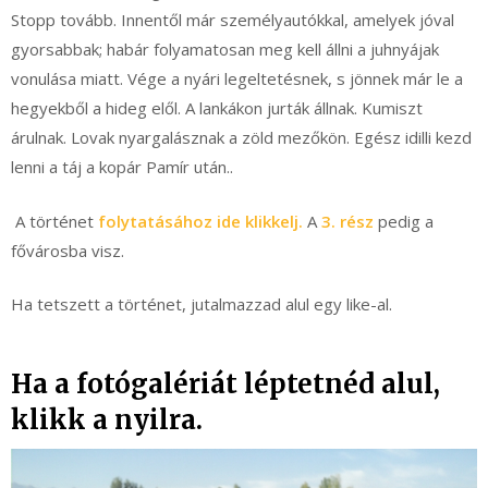
Stopp tovább. Innentől már személyautókkal, amelyek jóval
gyorsabbak; habár folyamatosan meg kell állni a juhnyájak
vonulása miatt. Vége a nyári legeltetésnek, s jönnek már le a
hegyekből a hideg elől. A lankákon jurták állnak. Kumiszt
árulnak. Lovak nyargalásznak a zöld mezőkön. Egész idilli kezd
lenni a táj a kopár Pamír után..
A történet
folytatásához ide klikkelj.
A
3. rész
pedig a
fővárosba visz.
Ha tetszett a történet, jutalmazzad alul egy like-al.
Ha a fotógalériát léptetnéd alul,
klikk a nyilra.