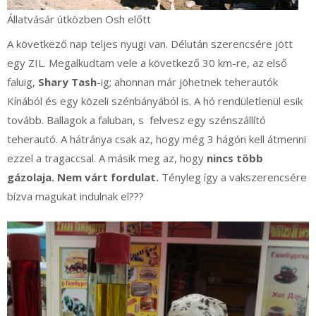
Állatvásár útközben Osh előtt
A következő nap teljes nyugi van. Délután szerencsére jött
egy ZIL. Megalkudtam vele a következő 30 km-re, az első
faluig,
Shary Tash
-ig; ahonnan már jöhetnek teherautók
Kínából és egy közeli szénbányából is. A hó rendületlenül esik
tovább. Ballagok a faluban, s felvesz egy szénszállító
teherautó. A hátránya csak az, hogy még 3 hágón kell átmenni
ezzel a tragaccsal. A másik meg az, hogy
nincs több
gázolaja. Nem várt fordulat.
Tényleg így a vakszerencsére
bízva magukat indulnak el???