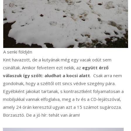
A senki földjén
Kint havazott, de a kutyának még egy vacak odút sem
csináltak. Amikor felvetem ezt nekik, az
együtt érző
válaszuk így szólt: aludhat a kocsi alatt
. Csak arra nem
gondolnak, hogy a széltől ott sincs védve szegény pára.
Egyébként jakokat tartanak, s kontrasztként folyamatosan a
mobiljukkal vannak elfoglalva, meg a tv és a CD-lejátszóval,
amely 24 órán keresztül ugyan azt a 15 számot sugározza.
Borzasztó. De a jó hír: tehát van áram!