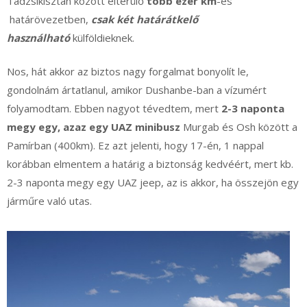
Tadzsikisztán között elterülő
több ezer km
-es
határövezetben,
csak két határátkelő
használható
külföldieknek.
Nos, hát akkor az biztos nagy forgalmat bonyolít le,
gondolnám ártatlanul, amikor Dushanbe-ban a vízumért
folyamodtam. Ebben nagyot tévedtem, mert
2-3 naponta
megy egy, azaz egy UAZ minibusz
Murgab és Osh között a
Pamírban (400km). Ez azt jelenti, hogy 17-én, 1 nappal
korábban elmentem a határig a biztonság kedvéért, mert kb.
2-3 naponta megy egy UAZ jeep, az is akkor, ha összejön egy
járműre való utas.