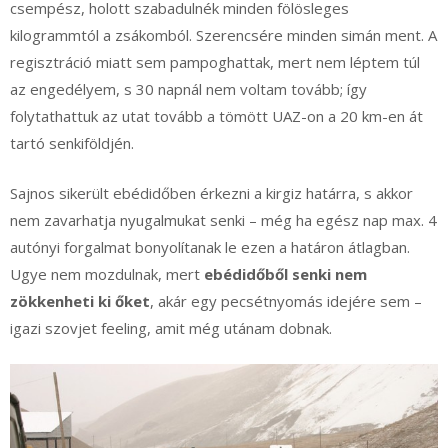
csempész, holott szabadulnék minden fölösleges
kilogrammtól a zsákomból. Szerencsére minden simán ment. A
regisztráció miatt sem pampoghattak, mert nem léptem túl
az engedélyem, s 30 napnál nem voltam tovább; így
folytathattuk az utat tovább a tömött UAZ-on a 20 km-en át
tartó senkiföldjén.
Sajnos sikerült ebédidőben érkezni a kirgiz határra, s akkor
nem zavarhatja nyugalmukat senki – még ha egész nap max. 4
autónyi forgalmat bonyolítanak le ezen a határon átlagban.
Ugye nem mozdulnak, mert
ebédidőből senki nem
zökkenheti ki őket
, akár egy pecsétnyomás idejére sem –
igazi szovjet feeling, amit még utánam dobnak.