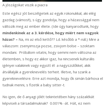
A jószágokat viszik a piacra
Este egész jót beszélgetek az egyik rokonukkal, aki elég
gazdag (vámos!!), s úgy gondolja, hogy a házassággal nem
változik meg az ember élete. (Ide úgy kanyarodtunk, hogy
mindenkinek az a 3. kérdése, hogy miért nem vagyok
házas? –
Na, mi az első kettő?? Ld. később a *-nál.) Mire a
válaszom: zsenyimszja pozse, zsivjom bolse – szoktam
mondani. Próbálom vitatni, hogy semmi nem változna az
életemben, s hogy ez akkor igaz, ha nincsenek kulturális
igényei valakinek vagy együtt él a nagyszülőkkel, akik
átvállalják a gyereknevelés terheit. Illetve, ha szarik a
gyereknevelésre. Erre azt mondja, hogy ők simán bárhova el
tudnak menni, s fizetik a baby sitter-t.
No igen, de ő anyagi jólét tekintetében hány százalékát
képviseli a társadalmuknak? 0.001% -át. Hát, ez nem