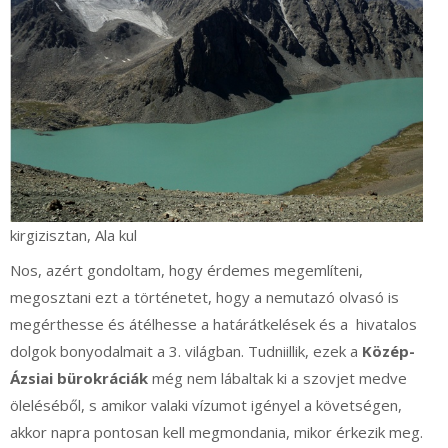
kirgizisztan, Ala kul
Nos, azért gondoltam, hogy érdemes megemlíteni,
megosztani ezt a történetet, hogy a nemutazó olvasó is
megérthesse és átélhesse a határátkelések és a hivatalos
dolgok bonyodalmait a 3. világban. Tudniillik, ezek a
Közép-
Ázsiai bürokráciák
még nem lábaltak ki a szovjet medve
öleléséből, s amikor valaki vízumot igényel a követségen,
akkor napra pontosan kell megmondania, mikor érkezik meg.