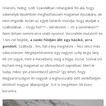
Hóesés, hideg, szél. Szandálban rohangálok fel-alá, hogy
valamelyik épületben meghúzhassam magamat éjszakára, de
nem engedik. Aztán az egyik határőr mondja, hogy aludjak a
szállodában. – Hogy hol??? – kérdezem. – Itt a semmiben??
Nem láttam semmi erre utaló nyomot. Visszafele mutatott és
1 km-rel feljebb,
a senki földjén állt egy házikó, arra
gondolt.
Szálloda… hm, hát irány megnézni – hisz nincs más
választásom. Meglepetésemre egy nagyon szép kirgiz lány
élt ott (ugye, mint a mesében), meg a húga, öccse. Szóval ott
húztam meg magamat az elkövetkező napokban. Mert ki
tudja, mikor jön a következő jármű? Így lehet, hogy
Magyarországon én vagyok ‘a leghosszabb időt senkiföldjén
eltöltött magyar állampolgár’. Ezt is megéltem 38 éves
koromra.