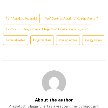
[:en]Asia[:hu]Ázsia[:]
[:en]Central Asia[:hu]Közép-Ázsia[:]
[:en]Vandorboy's travel blogs[:hu]Az utazási blogom[:]
határátkelés
kirgizisztán
Közép Ázsia
kyrgyzstan
About the author
Világlátott, világjárt, jártas a világban, mert világot járt.