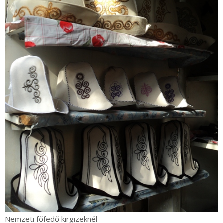
Nemzeti főfedő kirgizeknél