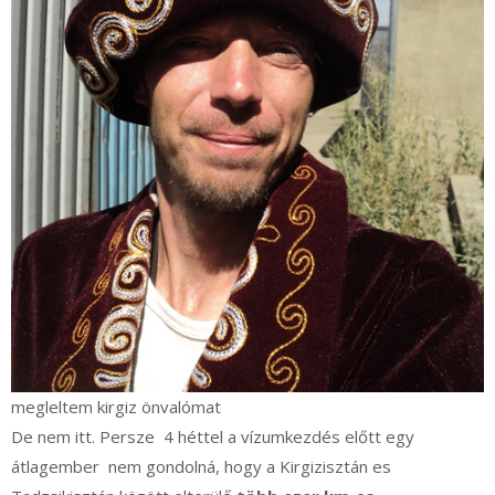
megleltem kirgiz önvalómat
De nem itt. Persze 4 héttel a vízumkezdés előtt egy
átlagember nem gondolná, hogy a Kirgizisztán es