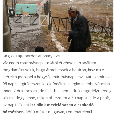
Kirgiz- Tajik border at Shary Tas
Vízumom csak másnap, 18-ától érvényes. Próbáltam
megdumálni velük, hogy átmehessek a határon, hisz mire
leérek a jeep-pel a hegyről, már másnap lesz. Mit számít az a
fél nap? Segítőkészen letelefonáltak a legközelebbi városba.
Innen 7 óra kocsival, de Osh-ban sem adtak engedélyt. Pedig
tök mindegy lenne, mikortól kezdem a 30 napot – de a papír,
az papír. Tehát
itt állok mezítlábasan a szakadó
hóesésben
, 3500 méter magasan, reménytelenül…