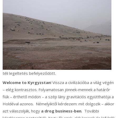
téli legeltetés befelyeződött.
Welcome to Kyrgyzstan
! Vissza a civilizációba a világ végén
– elég kontrasztos. Folyamatosan jönnek-mennek a határőr
fiúk – érthető módon – a szép lány gravitációs együtthatója a
Holdéval azonos. Némelyiktől kérdezem: mit dolgozik – akkor
azt válaszolják, hogy
a drog business-ben
. További
kérdésemre pontosítják, hogy ők azok, akik keresik és lefülelik