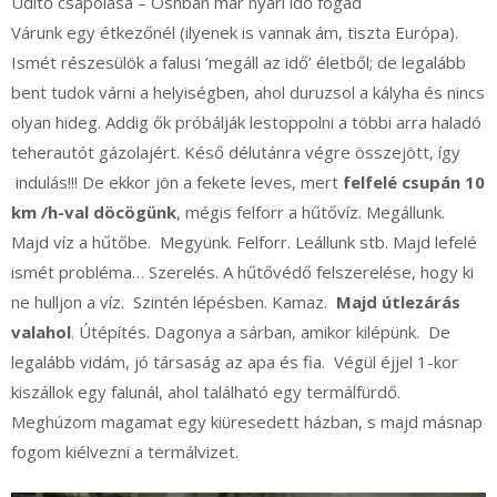
Üditő csapolása – Oshban már nyári idő fogad
Várunk egy étkezőnél (ilyenek is vannak ám, tiszta Európa).
Ismét részesülök a falusi ’megáll az idő’ életből; de legalább
bent tudok várni a helyiségben, ahol duruzsol a kályha és nincs
olyan hideg. Addig ők próbálják lestoppolni a többi arra haladó
teherautót gázolajért. Késő délutánra végre összejött, így
indulás!!! De ekkor jön a fekete leves, mert
felfelé csupán 10
km /h-val döcögünk
, mégis felforr a hűtővíz. Megállunk.
Majd víz a hűtőbe. Megyünk. Felforr. Leállunk stb. Majd lefelé
ismét probléma… Szerelés. A hűtővédő felszerelése, hogy ki
ne hulljon a víz. Szintén lépésben. Kamaz.
Majd útlezárás
valahol
. Útépítés. Dagonya a sárban, amikor kilépünk. De
legalább vidám, jó társaság az apa és fia. Végül éjjel 1-kor
kiszállok egy falunál, ahol található egy termálfürdő.
Meghúzom magamat egy kiüresedett házban, s majd másnap
fogom kiélvezni a termálvizet.