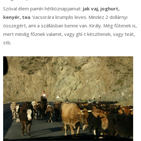
Szóval élem pamíri hétköznapjaimat:
jak vaj, joghurt,
kenyér, tea
. Vacsorára krumplis leves. Mindez 2 dollárnyi
összegért, ami a szállásban benne van. Király. Még fűtenek is,
mert mindig főznek valamit, vagy ghí-t készítenek, vagy teát,
stb.