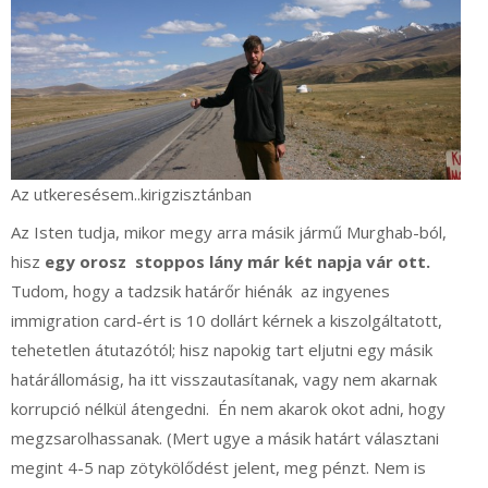
Az utkeresésem..kirigzisztánban
Az Isten tudja, mikor megy arra másik jármű Murghab-ból,
hisz
egy orosz stoppos lány már két napja vár ott.
Tudom, hogy a tadzsik határőr hiénák az ingyenes
immigration card-ért is 10 dollárt kérnek a kiszolgáltatott,
tehetetlen átutazótól; hisz napokig tart eljutni egy másik
határállomásig, ha itt visszautasítanak, vagy nem akarnak
korrupció nélkül átengedni. Én nem akarok okot adni, hogy
megzsarolhassanak. (Mert ugye a másik határt választani
megint 4-5 nap zötykölődést jelent, meg pénzt. Nem is