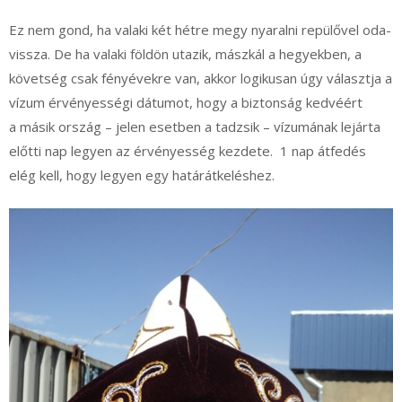
Ez nem gond, ha valaki két hétre megy nyaralni repülővel oda-
vissza. De ha valaki földön utazik, mászkál a hegyekben, a
követség csak fényévekre van, akkor logikusan úgy választja a
vízum érvényességi dátumot, hogy a biztonság kedvéért
a másik ország – jelen esetben a tadzsik – vízumának lejárta
előtti nap legyen az érvényesség kezdete. 1 nap átfedés
elég kell, hogy legyen egy határátkeléshez.