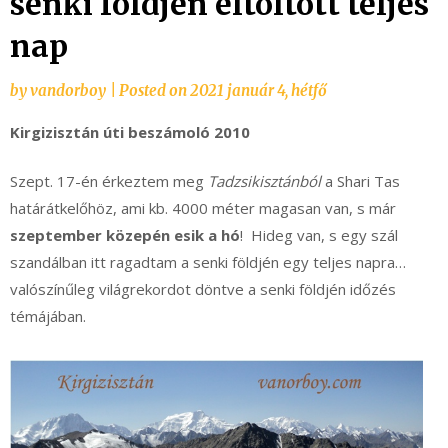
senki földjén eltöltött teljes
nap
by
vandorboy
|
Posted on
2021 január 4, hétfő
Kirgizisztán úti beszámoló 2010
Szept. 17-én érkeztem meg
Tadzsikisztánból
a Shari Tas
határátkelőhöz, ami kb. 4000 méter magasan van, s már
szeptember közepén esik a hó
! Hideg van, s egy szál
szandálban itt ragadtam a senki földjén egy teljes napra…
valószínűleg világrekordot döntve a senki földjén időzés
témájában.