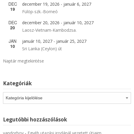
DEC
december 19, 2026
-
január 6, 2027
19
Fülöp-szk.-Borneó
DEC
december 20, 2026
-
január 10, 2027
20
Laosz-Vietnam-Kambodzsa.
JAN
január 10, 2027
-
január 25, 2027
10
Sri Lanka (Ceylon) út
Naptár megtekintése
Kategóriák
Kategóriák
Legutóbbi hozzászólások
vandorboy
-
Egyéb utazási irodánál vezetett útjaim