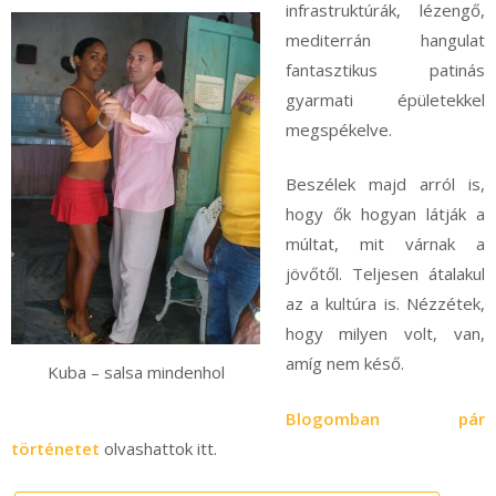
infrastruktúrák, lézengő,
mediterrán hangulat
fantasztikus patinás
gyarmati épületekkel
megspékelve.
Beszélek majd arról is,
hogy ők hogyan látják a
múltat, mit várnak a
jövőtől. Teljesen átalakul
az a kultúra is. Nézzétek,
hogy milyen volt, van,
amíg nem késő.
Kuba – salsa mindenhol
Blogomban pár
történetet
olvashattok itt.