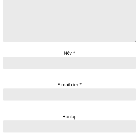
Név
*
E-mail cím
*
Honlap