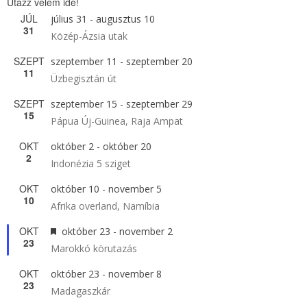
Utazz velem ide!
JÚL
július 31
-
augusztus 10
31
Közép-Ázsia utak
SZEPT
szeptember 11
-
szeptember 20
11
Üzbegisztán út
SZEPT
szeptember 15
-
szeptember 29
15
Pápua Új-Guinea, Raja Ampat
OKT
október 2
-
október 20
2
Indonézia 5 sziget
OKT
október 10
-
november 5
10
Afrika overland, Namíbia
OKT
Kiemelt
október 23
-
november 2
23
Marokkó körutazás
OKT
október 23
-
november 8
23
Madagaszkár