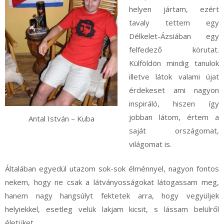
helyen jártam, ezért
tavaly tettem egy
Délkelet-Ázsiában egy
felfedező körutat.
Külföldön mindig tanulok
illetve látok valami újat
érdekeset ami nagyon
inspiráló, hiszen így
jobban látom, értem a
Antal István – Kuba
saját országomat,
világomat is.
Általában egyedül utazom sok-sok élménnyel, nagyon fontos
nekem, hogy ne csak a látványosságokat látogassam meg,
hanem nagy hangsúlyt fektetek arra, hogy vegyüljek
helyiekkel, esetleg velük lakjam kicsit, s lássam belülről
életüket.