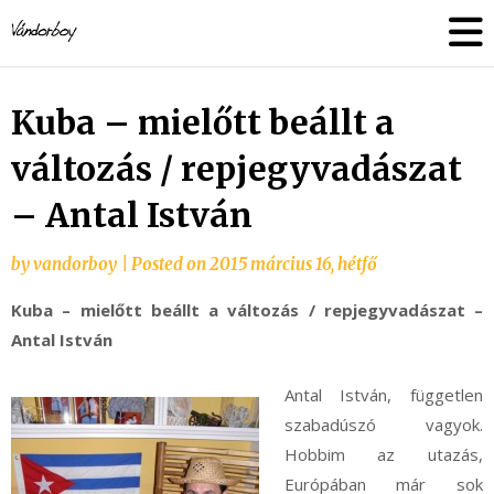
Skip
vandorboy
to
content
Kuba – mielőtt beállt a
változás / repjegyvadászat
– Antal István
by
vandorboy
|
Posted on
2015 március 16, hétfő
Kuba – mielőtt beállt a változás / repjegyvadászat –
Antal István
Antal István, független
szabadúszó vagyok.
Hobbim az utazás,
Európában már sok