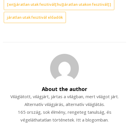
[:en]járatlan utak fesztivál[:hu]Járatlan utakon fesztivál[:]
járatlan utak fesztivál előadók
About the author
Világlátott, világjárt, jártas a világban, mert világot járt.
Alternatív világjárás, alternatív világlátás.
165 ország, sok élmény, rengeteg tanulság, és
végeláthatatlan történetek. Itt a blogomban.