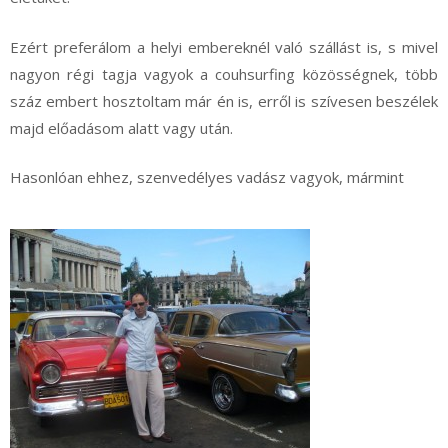
Ezért preferálom a helyi embereknél való szállást is, s mivel
nagyon régi tagja vagyok a couhsurfing közösségnek, több
száz embert hosztoltam már én is, erről is szívesen beszélek
majd előadásom alatt vagy után.
Hasonlóan ehhez, szenvedélyes vadász vagyok, mármint