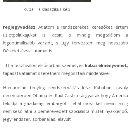
Kuba – a klasszikus kép
repjegyvadász
. Átlátom a rendszereket, keresőket, értem
üzletpolitikájukat is kicsit, s mindig megtalálom a
legoptimálisabb verziót, s úgy terveztem meg hosszabb
Délkelet-ázsiai utamat is.
Itt a fesztiválon elsősorban személyes
kubai élményeimet
,
tapasztalataimat szeretném megosztani mindenkivel.
Hamarosan tényleg rendszerváltás lesz Kubában, tavaly
decemberben Obama és Raul Castro tárgyaltak hogy Amerika
feloldja a gazdasági embargót. Tehát most kell menni amíg
nem késő látni a bemerevedett szocialista múltat: nyakkendő,
jegyrendszer, sorbanállás, elavult