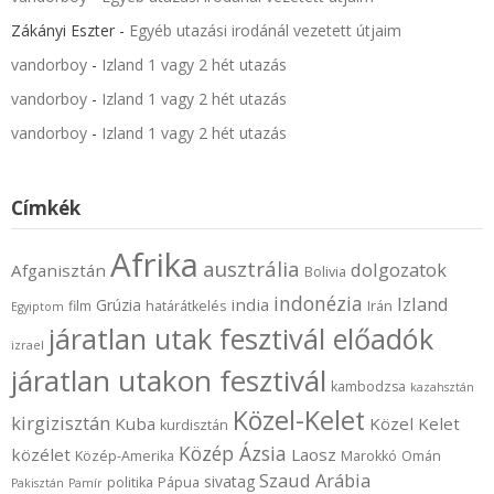
Zákányi Eszter
-
Egyéb utazási irodánál vezetett útjaim
vandorboy
-
Izland 1 vagy 2 hét utazás
vandorboy
-
Izland 1 vagy 2 hét utazás
vandorboy
-
Izland 1 vagy 2 hét utazás
Címkék
Afrika
ausztrália
dolgozatok
Afganisztán
Bolivia
indonézia
Izland
india
Grúzia
film
határátkelés
Irán
Egyiptom
járatlan utak fesztivál előadók
izrael
járatlan utakon fesztivál
kambodzsa
kazahsztán
Közel-Kelet
kirgizisztán
Kuba
Közel Kelet
kurdisztán
Közép Ázsia
közélet
Laosz
Közép-Amerika
Marokkó
Omán
Szaud Arábia
sivatag
politika
Pápua
Pakisztán
Pamír