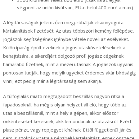
3500 kilométer felett 600 euró (csak ha az egyik
végpont az unión kívül van, EU-n belül 400 euró a max)
A légitársaságok jellemzően megpróbálják elsunnyogni a
kártalanítások fizetését. Az utas többszöri kemény fellépése,
jogászok segítségének igénybe vétele növeli az esélyeket.
Külön iparág épült ezeknek a jogos utasköveteléseknek a
behajtására, a sikerdíjért dolgozó profi jogász cégeknek
hamarabb fizetnek, mint a mezei utasnak. A jogászok ugyanis
pontosan tudják, hogy melyik ügyeket érdemes akár bíróságig
vinni, ezt pedig már a légitársaság sem akarja.
A túlfoglalás miatti megtagadott beszállás nagyon ritka a
fapadosoknál, ha mégis olyan helyzet áll elő, hogy több az
utas a beszállásnál, mint a hely a gépen, akkor először
önkénteseket keresnek, akik lemondanak az utazásról. Ezért
plusz pénzt, vagy repjegyet kínálnak. Ettől függetlenül jár és
nem is szokták vitatni a pénzbeli kártalanítást, ennek összege