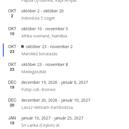
Pápua Új-Guinea, Raja Ampat
OKT
október 2
-
október 20
2
Indonézia 5 sziget
OKT
október 10
-
november 5
10
Afrika overland, Namíbia
OKT
Kiemelt
október 23
-
november 2
23
Marokkó körutazás
OKT
október 23
-
november 8
23
Madagaszkár
DEC
december 19, 2026
-
január 6, 2027
19
Fülöp-szk.-Borneó
DEC
december 20, 2026
-
január 10, 2027
20
Laosz-Vietnam-Kambodzsa.
JAN
január 10, 2027
-
január 25, 2027
10
Sri Lanka (Ceylon) út