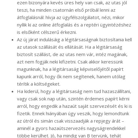
ezen bizonyára kevés üres hely van csak, az utas jól
teszi, ha minden csatornán első próbál lenni az
átfoglalásnál: hívja az ügyfélszolgálatot, nézi, mikor
nyílik ki az online átfoglalás és a reptéri ügyintézéshez
is elsőként célszerű érkezni.
Az új járat indulásáig a légitársaságnak biztosítania kell
az utasok szállását és ellátását. Ha a légitársaság
biztosít szállást, de az utas nem vár, intéz magának,
azt nem fogják neki kifizetni. Csak akkor keressünk
magunknak, ha a légitársaság képviselőjétől papírt
kapunk arról, hogy ők nem segítenek, hanem utólag
térítik a költségeket.
Ha kiderül, hogy a légitársaság nem tud hazaszállítani,
vagy csak sok nap után, szintén érdemes papírt kérni
arról, hogy engedik a hazaút saját szervezését és ki is
fizetik. Ennek hiányában úgy veszik, hogy lemondtunk
az útról és simán csak visszaadják a repjegy árát –
aminél a gyors hazaútszervezés nagyságrendekkel
többe kerülhet. Jó, ha mindig van B tervünk, tehát