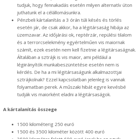
tudjuk, hogy fennakadás esetén milyen alternatív úton
juthatunk el a célállomásunkra.
Pénzbeli kártalanítás a 3 órán túli késés és törlés
esetén jár, de csak akkor, ha a légitársaság hibája az
üzemzavar. Az időjárási ok, reptérzár, repülési tilalom
és a terrorcselekmény egyértelműen vis maiornak
számít, ezek esetén nem kell fizetnie a légitársaságnak.
Általában a sztrájk is vis maior, ami például a
légiirányítók munkabeszüntetése esetén nem is
kérdés. De ha a mi légitársaságunk alkalmazottjai
sztrájkolnak? Ezzel kapcsolatban jelenleg is vannak
folyamatban perek. A műszaki hibát egyre kevésbé
tudják vis maiorként eladni a légitársaságok.
A kártalanítás összege
1500 kilométerig 250 euró
1500 és 3500 kilométer között 400 euró