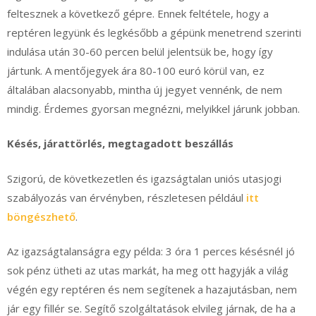
feltesznek a következő gépre. Ennek feltétele, hogy a
reptéren legyünk és legkésőbb a gépünk menetrend szerinti
indulása után 30-60 percen belül jelentsük be, hogy így
jártunk. A mentőjegyek ára 80-100 euró körül van, ez
általában alacsonyabb, mintha új jegyet vennénk, de nem
mindig. Érdemes gyorsan megnézni, melyikkel járunk jobban.
Késés, járattörlés, megtagadott beszállás
Szigorú, de következetlen és igazságtalan uniós utasjogi
szabályozás van érvényben, részletesen például
itt
böngészhető
.
Az igazságtalanságra egy példa: 3 óra 1 perces késésnél jó
sok pénz ütheti az utas markát, ha meg ott hagyják a világ
végén egy reptéren és nem segítenek a hazajutásban, nem
jár egy fillér se. Segítő szolgáltatások elvileg járnak, de ha a