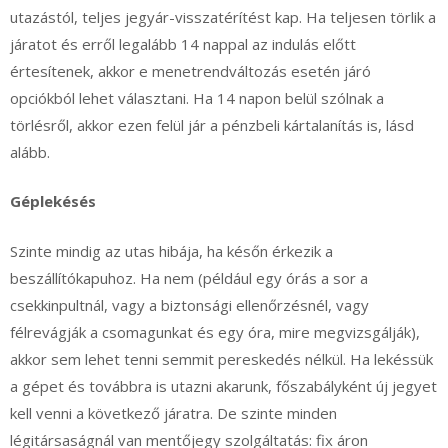
utazástól, teljes jegyár-visszatérítést kap. Ha teljesen törlik a
járatot és erről legalább 14 nappal az indulás előtt
értesítenek, akkor e menetrendváltozás esetén járó
opciókból lehet választani. Ha 14 napon belül szólnak a
törlésről, akkor ezen felül jár a pénzbeli kártalanítás is, lásd
alább.
Géplekésés
Szinte mindig az utas hibája, ha későn érkezik a
beszállítókapuhoz. Ha nem (például egy órás a sor a
csekkinpultnál, vagy a biztonsági ellenőrzésnél, vagy
félrevágják a csomagunkat és egy óra, mire megvizsgálják),
akkor sem lehet tenni semmit pereskedés nélkül. Ha lekéssük
a gépet és továbbra is utazni akarunk, főszabályként új jegyet
kell venni a következő járatra. De szinte minden
légitársaságnál van mentőjegy szolgáltatás: fix áron