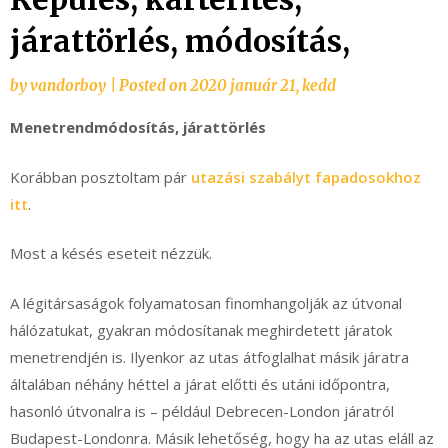
járattörlés, módosítás,
by
vandorboy
|
Posted on
2020 január 21, kedd
Menetrendmódosítás, járattörlés
Korábban posztoltam pár
utazási szabályt fapadosokhoz
itt
.
Most a késés eseteit nézzük.
A légitársaságok folyamatosan finomhangolják az útvonal
hálózatukat, gyakran módosítanak meghirdetett járatok
menetrendjén is. Ilyenkor az utas átfoglalhat másik járatra
általában néhány héttel a járat előtti és utáni időpontra,
hasonló útvonalra is – például Debrecen-London járatról
Budapest-Londonra. Másik lehetőség, hogy ha az utas eláll az