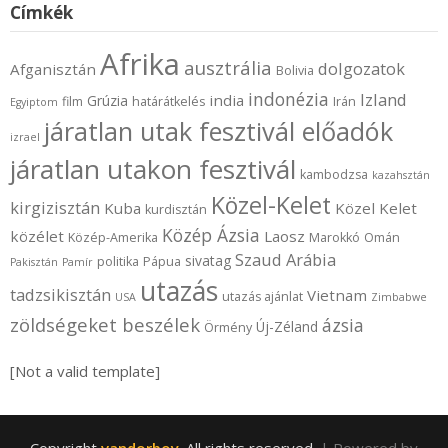
Címkék
Afrika
ausztrália
dolgozatok
Afganisztán
Bolivia
indonézia
Izland
india
Grúzia
film
határátkelés
Irán
Egyiptom
járatlan utak fesztivál előadók
izrael
járatlan utakon fesztivál
kambodzsa
kazahsztán
Közel-Kelet
kirgizisztán
Kuba
Közel Kelet
kurdisztán
Közép Ázsia
közélet
Laosz
Közép-Amerika
Marokkó
Omán
Szaud Arábia
sivatag
politika
Pápua
Pakisztán
Pamír
utazás
tadzsikisztán
Vietnam
utazás ajánlat
USA
Zimbabwe
zöldségeket beszélek
ázsia
Új-Zéland
Örmény
[Not a valid template]