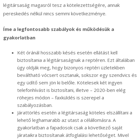
légitársaság magasról tesz a kötelezettségére, annak
pereskedés nélkül nincs semmi következménye.
Íme a legfontosabb szabályok és működésük a
gyakorlatban
Két óránál hosszabb késés esetén ellátást kell
biztosítania a légitársaságnak a reptéren. Ezt általában
úgy oldják meg, hogy bizonyos reptéri üzletekben
beváltható vócsert osztanak, sokszor egy szendvics és
egy üdítő sem jön ki belőle. Kötelesek két ingyen
telefonhívást is biztosítani, illetve – 2020-ben elég
röhejes módon – faxküldés is szerepel a
szabályozásban.
Járattörlés esetén a légitársaság köteles elszállítani a
lehető leghamarabb az utast a célállomásra. A
gyakorlatban a fapadosok csak a következő saját
járataikra biztosítanak átfoglalási lehetőséget. Mivel