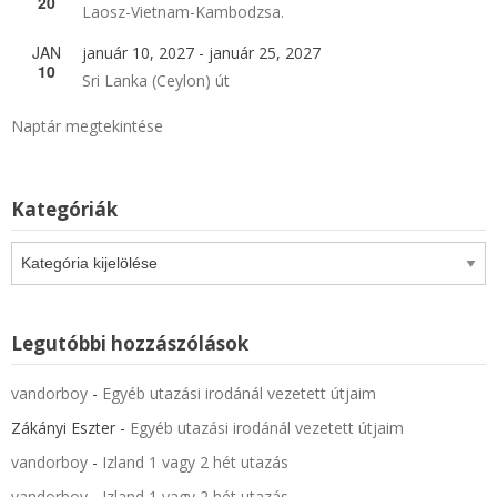
20
Laosz-Vietnam-Kambodzsa.
JAN
január 10, 2027
-
január 25, 2027
10
Sri Lanka (Ceylon) út
Naptár megtekintése
Kategóriák
Kategóriák
Legutóbbi hozzászólások
vandorboy
-
Egyéb utazási irodánál vezetett útjaim
Zákányi Eszter
-
Egyéb utazási irodánál vezetett útjaim
vandorboy
-
Izland 1 vagy 2 hét utazás
vandorboy
-
Izland 1 vagy 2 hét utazás