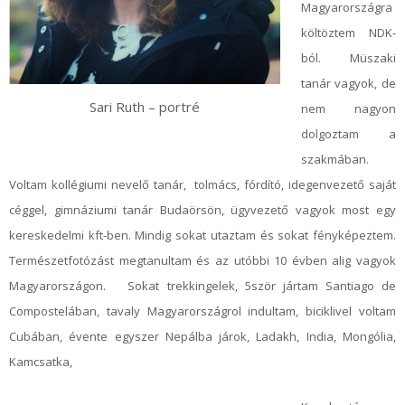
Magyarországra
költöztem NDK-
ból. Müszaki
tanár vagyok, de
Sari Ruth – portré
nem nagyon
dolgoztam a
szakmában.
Voltam kollégiumi nevelő tanár, tolmács, fórdító, idegenvezető saját
céggel, gimnáziumi tanár Budaörsön, ügyvezető vagyok most egy
kereskedelmi kft-ben. Mindig sokat utaztam és sokat fényképeztem.
Természetfotózást megtanultam és az utóbbi 10 évben alig vagyok
Magyarországon. Sokat trekkingelek, 5ször jártam Santiago de
Compostelában, tavaly Magyarországrol indultam, biciklivel voltam
Cubában, évente egyszer Nepálba járok, Ladakh, India, Mongólia,
Kamcsatka,