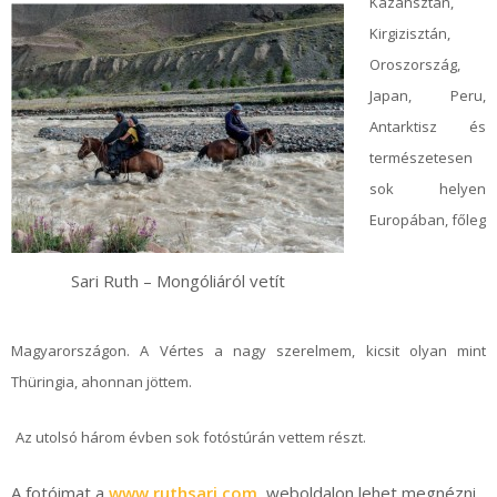
Kazahsztán,
Kirgizisztán,
Oroszország,
Japan, Peru,
Antarktisz és
természetesen
sok helyen
Europában, főleg
Sari Ruth – Mongóliáról vetít
Magyarországon. A Vértes a nagy szerelmem, kicsit olyan mint
Thüringia, ahonnan jöttem.
Az utolsó három évben sok fotóstúrán vettem részt.
A fotóimat a
www.ruthsari.com
weboldalon lehet megnézni.