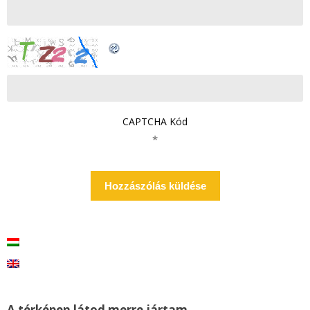
CAPTCHA Kód
*
A térképen látod merre jártam