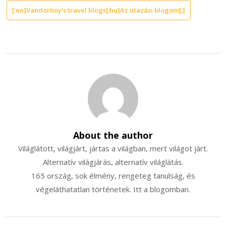
[:en]Vandorboy's travel blogs[:hu]Az utazási blogom[:]
About the author
Világlátott, világjárt, jártas a világban, mert világot járt.
Alternatív világjárás, alternatív világlátás.
165 ország, sok élmény, rengeteg tanulság, és
végeláthatatlan történetek. Itt a blogomban.