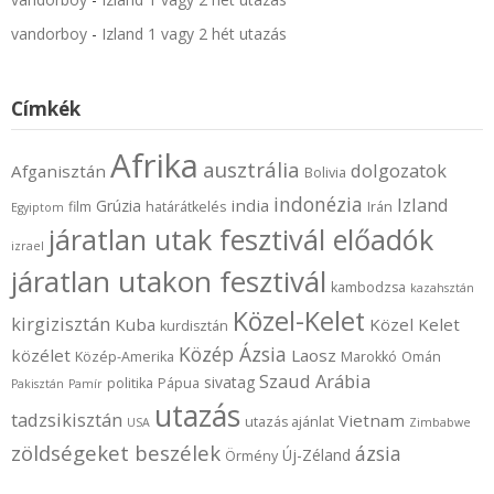
vandorboy
-
Izland 1 vagy 2 hét utazás
Címkék
Afrika
ausztrália
dolgozatok
Afganisztán
Bolivia
indonézia
Izland
india
Grúzia
film
határátkelés
Irán
Egyiptom
járatlan utak fesztivál előadók
izrael
járatlan utakon fesztivál
kambodzsa
kazahsztán
Közel-Kelet
kirgizisztán
Kuba
Közel Kelet
kurdisztán
Közép Ázsia
közélet
Laosz
Közép-Amerika
Marokkó
Omán
Szaud Arábia
sivatag
politika
Pápua
Pakisztán
Pamír
utazás
tadzsikisztán
Vietnam
utazás ajánlat
USA
Zimbabwe
zöldségeket beszélek
ázsia
Új-Zéland
Örmény