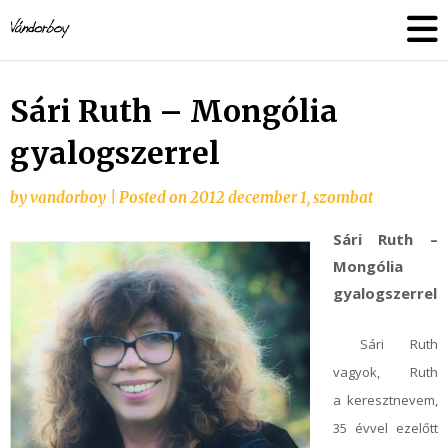
Skip
vandorboy
to
content
Sári Ruth – Mongólia
gyalogszerrel
by
vandorboy
|
Posted on
2012 december 1, szombat
Sári Ruth –
Mongólia
gyalogszerrel
Sári Ruth
vagyok, Ruth
a keresztnevem,
35 évvel ezelőtt