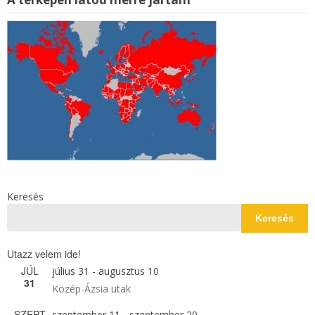
Keresés
Keresés
Utazz velem ide!
JÚL
július 31
-
augusztus 10
31
Közép-Ázsia utak
SZEPT
szeptember 11
-
szeptember 20