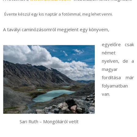
Évente készül egy kis naptár a fotóimmal, meg lehet venni.
A tavályi caminózásomról megjelent egy könyvem,
egyelőre csak
német
nyelven, de a
magyar
fordítása már
folyamatban
van.
Sari Ruth – Mongóliáról vetít