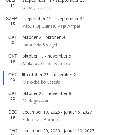
11
Üzbegisztán út
SZEPT
szeptember 15
-
szeptember 29
15
Pápua Új-Guinea, Raja Ampat
OKT
október 2
-
október 20
2
Indonézia 5 sziget
OKT
október 10
-
november 5
10
Afrika overland, Namíbia
OKT
Kiemelt
október 23
-
november 2
23
Marokkó körutazás
OKT
október 23
-
november 8
23
Madagaszkár
DEC
december 19, 2026
-
január 6, 2027
19
Fülöp-szk.-Borneó
DEC
december 20, 2026
-
január 10, 2027