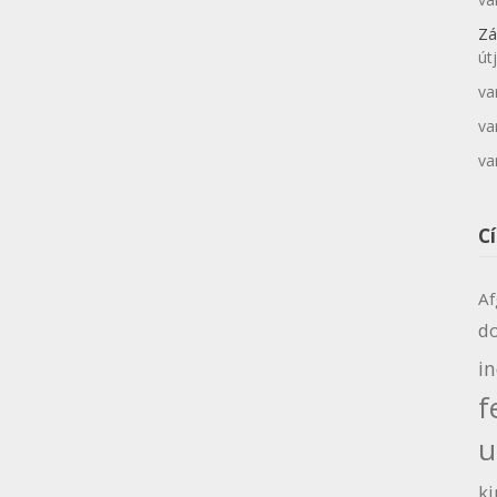
Zá
út
va
va
va
C
Af
d
i
f
u
ki