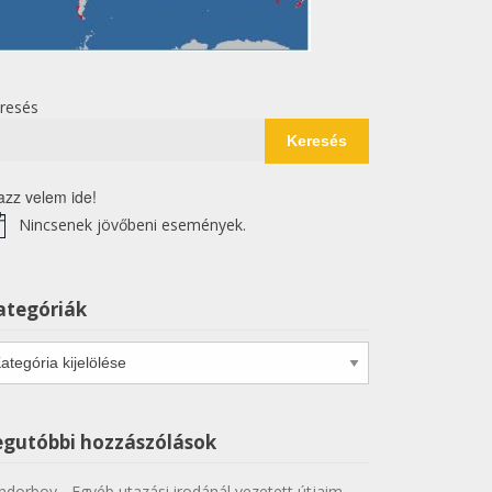
resés
Keresés
azz velem ide!
Nincsenek jövőbeni események.
tice
ategóriák
tegóriák
egutóbbi hozzászólások
ndorboy
-
Egyéb utazási irodánál vezetett útjaim