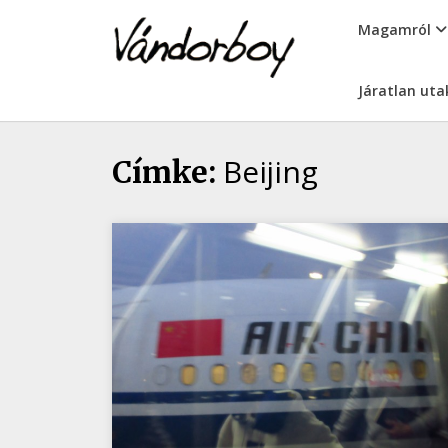
Skip
vandorboy
Magamról
to
content
Járatlan uta
Beijing
Címke: