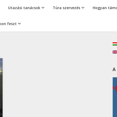
Utazási tanácsok
Túra szervezés
Hogyan támo
kon feszt
A