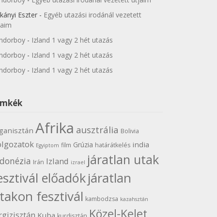
kányi Eszter
-
Egyéb utazási irodánál vezetett
jaim
ndorboy
-
Izland 1 vagy 2 hét utazás
ndorboy
-
Izland 1 vagy 2 hét utazás
ndorboy
-
Izland 1 vagy 2 hét utazás
ímkék
Afrika
ausztrália
ganisztán
Bolivia
olgozatok
india
Grúzia
film
határátkelés
Egyiptom
járatlan utak
ndonézia
Izland
Irán
izrael
járatlan
esztivál előadók
takon fesztivál
kambodzsa
kazahsztán
Közel-Kelet
rgizisztán
Kuba
kurdisztán