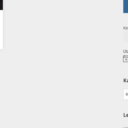
Ke
Ut
No
K
Ka
L
va