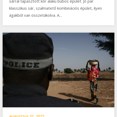
sárral tapasztott kör alakú búbos épület. Jó pár
klasszikus sár, szalmatető kombinációs épület, ilyen
ágakból van összetákolva. A…
augusztus 31, 2015