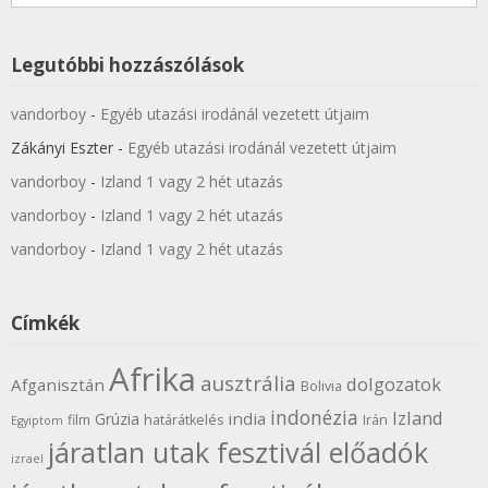
Legutóbbi hozzászólások
vandorboy
-
Egyéb utazási irodánál vezetett útjaim
Zákányi Eszter
-
Egyéb utazási irodánál vezetett útjaim
vandorboy
-
Izland 1 vagy 2 hét utazás
vandorboy
-
Izland 1 vagy 2 hét utazás
vandorboy
-
Izland 1 vagy 2 hét utazás
Címkék
Afrika
ausztrália
dolgozatok
Afganisztán
Bolivia
indonézia
Izland
india
Grúzia
film
határátkelés
Irán
Egyiptom
járatlan utak fesztivál előadók
izrael