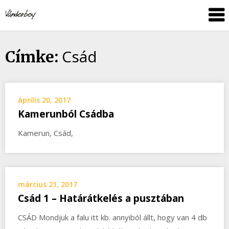
Skip
vandorboy
to
content
Csád
Címke:
április 20, 2017
Kamerunból Csádba
Kamerun, Csád,
március 21, 2017
Csád 1 – Határátkelés a pusztában
CSÁD Mondjuk a falu itt kb. annyiból állt, hogy van 4 db