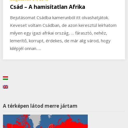
Csád – A hamisítatlan Afrika
Bejutásomat Csádba kamerunból itt olvashatjátok.
Keveset voltam Csádban, de azon keresztül leírhatom
milyen egy igazi afrikai ország, … fárasztó, nehéz,
lemerítő, korrupt, érdekes, de már alig várod, hogy
kilépjél onnan…..
A térképen látod merre jártam