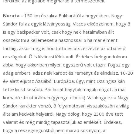
fordítok, az legalább megmarad a természetnek.
Nurata
– 150 km északra Bukharától a hegyekben, Nagy
Sándor fal az egyik látványosság. Vicces elképzelnem, hogy ő
is egy backpacker volt, csak hogy neki hatalmában állt
összekötni a kellemeset a hasznossal. S ha már elment
Indiáig, akkor még is hódította és átszervezte az útba eső
országokat. Ő is kíváncsi lélek volt. Érdekes belegondolnom
abba, hogy akkoriban milyen egyszerű volt utazni. Fogsz egy
adag embert, adsz neki kardot és reményt és elindulsz. 10-­20
év alatt eljutsz Ázsiából Európába, úgy, mint Dzsingisz kán
tette kicsit később. Pár hullát hagytak maguk mögött a már
korhadó struktúrákban (gyenge elbukik). Valahogy ez a Nagy
Sándori karakter vonzó, ő folyamatosan visszaköszön a világ
általam kedvelt helyeiről. Nagy dolog, hogy 2300 éve tett
valamit és még mindig tapasztaljuk az emlékeit. Érdekes,
hogy a részegségünkből nem marad sok nyom, a