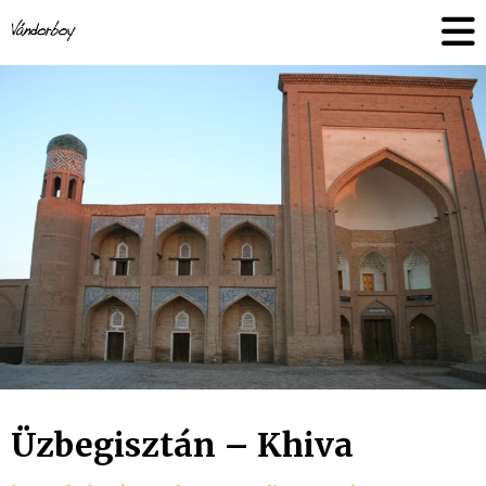
Skip
vandorboy
to
content
Üzbegisztán – Khiva