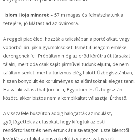
Islom Hoja minaret
– 57 m magas és felmászhatunk a
tetejére, jó kilátást ad az óvárosra.
A reggeli piac éled, hozzák a talicskában a portékákat, vagy
vödörből árulják a gyümölcsöket. Ismét ifjúságom emlékei
derengenek fel. Próbáltam még az erőd körútra útitársakat
tálalni, mert oda csak saját járművel tudunk eljutni, de nem
találtam senkit, mert a turizmus elég halott Üzbegisztánban,
hiszen bonyolult és körülményes az előírásoknak eleget tenni.
Ha valaki választhat Jordánia, Egyiptom és Üzbegisztán
között, akkor biztos nem a komplikáltat választja. Érthető.
A visszafele buszúton addig halogatták az indulást,
gyűjtögették az utasokat, hogy kifogtuk az esti
rendőrtorlaszt és nem értünk át a sivatagon. Este kilenctől
lezárják az utakat a buszok elől, így egy sivatagszéli