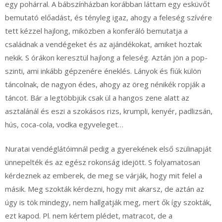
egy pohárral. A bábszínházban korábban láttam egy esküvőt
bemutató előadást, és tényleg igaz, ahogy a feleség szívére
tett kézzel hajlong, miközben a konferáló bemutatja a
családnak a vendégeket és az ajándékokat, amiket hoztak
nekik. S órákon keresztül hajlong a feleség. Aztán jön a pop-
szinti, ami inkább gépzenére éneklés. Lányok és fiúk külön
táncolnak, de nagyon édes, ahogy az öreg nénikék ropják a
táncot. Bár a legtöbbjük csak ül a hangos zene alatt az
asztalánál és eszi a szokásos rizs, krumpli, kenyér, padlizsán,
hús, coca-cola, vodka egyveleget…
Nuratai vendéglátóimnál pedig a gyerekének első szülinapját
ünnepelték és az egész rokonság idejött. S folyamatosan
kérdeznek az emberek, de meg se várják, hogy mit felel a
másik. Meg szokták kérdezni, hogy mit akarsz, de aztán az
úgy is tök mindegy, nem hallgatják meg, mert ők így szokták,
ezt kapod. Pl. nem kértem plédet, matracot, de a