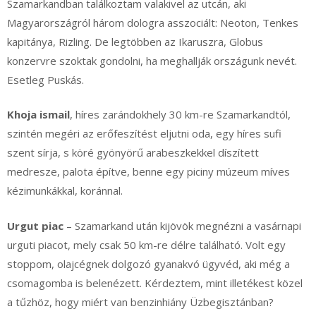
Szamarkandban találkoztam valakivel az utcán, aki
Magyarországról három dologra asszociált: Neoton, Tenkes
kapitánya, Rizling. De legtöbben az Ikaruszra, Globus
konzervre szoktak gondolni, ha meghallják országunk nevét.
Esetleg Puskás.
Khoja ismail
, híres zarándokhely 30 km-re Szamarkandtól,
szintén megéri az erőfeszítést eljutni oda, egy híres sufi
szent sírja, s köré gyönyörű arabeszkekkel díszített
medresze, palota építve, benne egy piciny múzeum míves
kézimunkákkal, koránnal.
Urgut piac
– Szamarkand után kijövök megnézni a vasárnapi
urguti piacot, mely csak 50 km-re délre található. Volt egy
stoppom, olajcégnek dolgozó gyanakvó ügyvéd, aki még a
csomagomba is belenézett. Kérdeztem, mint illetékest közel
a tűzhöz, hogy miért van benzinhiány Üzbegisztánban?