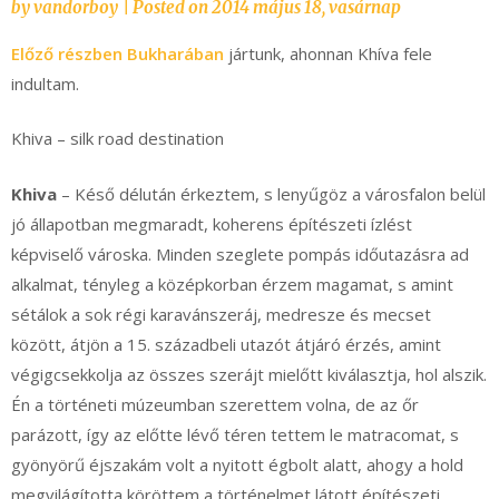
by
vandorboy
|
Posted on
2014 május 18, vasárnap
Előző részben Bukharában
jártunk, ahonnan Khíva fele
indultam.
Khiva – silk road destination
Khiva
– Késő délután érkeztem, s lenyűgöz a városfalon belül
jó állapotban megmaradt, koherens építészeti ízlést
képviselő városka. Minden szeglete pompás időutazásra ad
alkalmat, tényleg a középkorban érzem magamat, s amint
sétálok a sok régi karavánszeráj, medresze és mecset
között, átjön a 15. századbeli utazót átjáró érzés, amint
végigcsekkolja az összes szerájt mielőtt kiválasztja, hol alszik.
Én a történeti múzeumban szerettem volna, de az őr
parázott, így az előtte lévő téren tettem le matracomat, s
gyönyörű éjszakám volt a nyitott égbolt alatt, ahogy a hold
megvilágította köröttem a történelmet látott építészeti