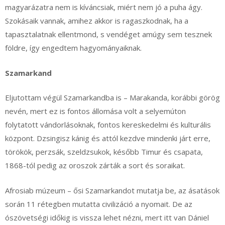
magyarázatra nem is kíváncsiak, miért nem jó a puha ágy.
Szokásaik vannak, amihez akkor is ragaszkodnak, ha a
tapasztalatnak ellentmond, s vendéget amúgy sem tesznek
földre, így engedtem hagyományaiknak.
Szamarkand
Eljutottam végül Szamarkandba is – Marakanda, korábbi görög
nevén, mert ez is fontos állomása volt a selyemúton
folytatott vándorlásoknak, fontos kereskedelmi és kulturális
központ. Dzsingisz kánig és attól kezdve mindenki járt erre,
törökök, perzsák, szeldzsukok, később Timur és csapata,
1868-tól pedig az oroszok zárták a sort és soraikat.
Afrosiab múzeum – ősi Szamarkandot mutatja be, az ásatások
során 11 rétegben mutatta civilizáció a nyomait. De az
ószövetségi időkig is vissza lehet nézni, mert itt van Dániel