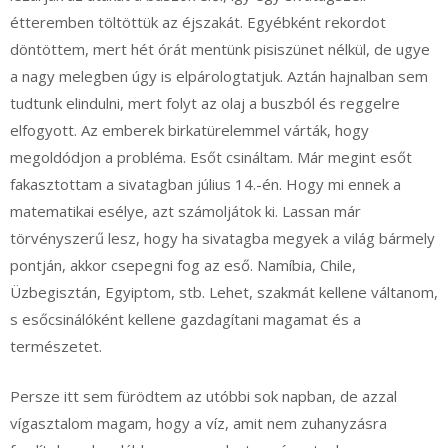
étteremben töltöttük az éjszakát. Egyébként rekordot
döntöttem, mert hét órát mentünk pisiszünet nélkül, de ugye
a nagy melegben úgy is elpárologtatjuk. Aztán hajnalban sem
tudtunk elindulni, mert folyt az olaj a buszból és reggelre
elfogyott. Az emberek birkatürelemmel várták, hogy
megoldódjon a probléma. Esőt csináltam. Már megint esőt
fakasztottam a sivatagban július 14.-én. Hogy mi ennek a
matematikai esélye, azt számoljátok ki. Lassan már
törvényszerű lesz, hogy ha sivatagba megyek a világ bármely
pontján, akkor csepegni fog az eső. Namíbia, Chile,
Üzbegisztán, Egyiptom, stb. Lehet, szakmát kellene váltanom,
s esőcsinálóként kellene gazdagítani magamat és a
természetet.
Persze itt sem fürödtem az utóbbi sok napban, de azzal
vígasztalom magam, hogy a víz, amit nem zuhanyzásra