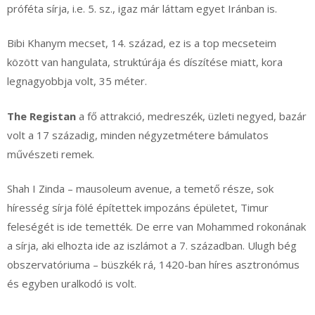
próféta sírja, i.e. 5. sz., igaz már láttam egyet Iránban is.
Bibi Khanym mecset, 14. század, ez is a top mecseteim
között van hangulata, struktúrája és díszítése miatt, kora
legnagyobbja volt, 35 méter.
The Registan
a fő attrakció, medreszék, üzleti negyed, bazár
volt a 17 századig, minden négyzetmétere bámulatos
művészeti remek.
Shah I Zinda – mausoleum avenue, a temető része, sok
híresség sírja fölé építettek impozáns épületet, Timur
feleségét is ide temették. De erre van Mohammed rokonának
a sírja, aki elhozta ide az iszlámot a 7. században. Ulugh bég
obszervatóriuma – büszkék rá, 1420-ban híres asztronómus
és egyben uralkodó is volt.