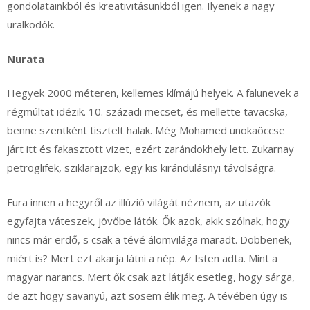
gondolatainkból és kreativitásunkból igen. Ilyenek a nagy
uralkodók.
Nurata
Hegyek 2000 méteren, kellemes klímájú helyek. A falunevek a
régmúltat idézik. 10. századi mecset, és mellette tavacska,
benne szentként tisztelt halak. Még Mohamed unokaöccse
járt itt és fakasztott vizet, ezért zarándokhely lett. Zukarnay
petroglifek, sziklarajzok, egy kis kirándulásnyi távolságra.
Fura innen a hegyről az illúzió világát néznem, az utazók
egyfajta váteszek, jövőbe látók. Ők azok, akik szólnak, hogy
nincs már erdő, s csak a tévé álomvilága maradt. Döbbenek,
miért is? Mert ezt akarja látni a nép. Az Isten adta. Mint a
magyar narancs. Mert ők csak azt látják esetleg, hogy sárga,
de azt hogy savanyú, azt sosem élik meg. A tévében úgy is