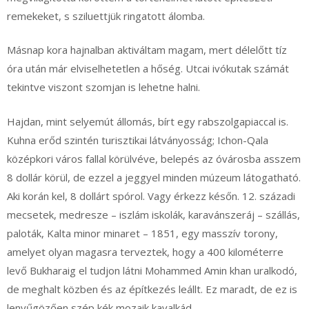
remekeket, s sziluettjük ringatott álomba.
Másnap kora hajnalban aktiváltam magam, mert délelőtt tíz
óra után már elviselhetetlen a hőség. Utcai ivókutak számát
tekintve viszont szomjan is lehetne halni.
Hajdan, mint selyemút állomás, bírt egy rabszolgapiaccal is.
Kuhna erőd szintén turisztikai látványosság; Ichon-Qala
középkori város fallal körülvéve, belepés az óvárosba asszem
8 dollár körül, de ezzel a jeggyel minden múzeum látogatható.
Aki korán kel, 8 dollárt spórol. Vagy érkezz későn. 12. századi
mecsetek, medresze – iszlám iskolák, karavánszeráj – szállás,
paloták, Kalta minor minaret – 1851, egy masszív torony,
amelyet olyan magasra terveztek, hogy a 400 kilométerre
levő Bukharaig el tudjon látni Mohammed Amin khan uralkodó,
de meghalt közben és az építkezés leállt. Ez maradt, de ez is
lenyűgözően szép kék mozaik kavalkád.