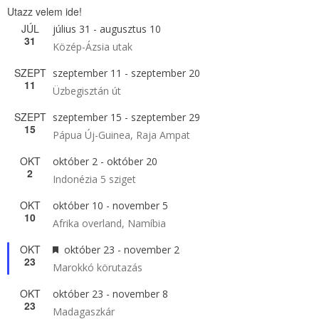
Utazz velem ide!
JÚL
július 31
-
augusztus 10
31
Közép-Ázsia utak
SZEPT
szeptember 11
-
szeptember 20
11
Üzbegisztán út
SZEPT
szeptember 15
-
szeptember 29
15
Pápua Új-Guinea, Raja Ampat
OKT
október 2
-
október 20
2
Indonézia 5 sziget
OKT
október 10
-
november 5
10
Afrika overland, Namíbia
OKT
Kiemelt
október 23
-
november 2
23
Marokkó körutazás
OKT
október 23
-
november 8
23
Madagaszkár