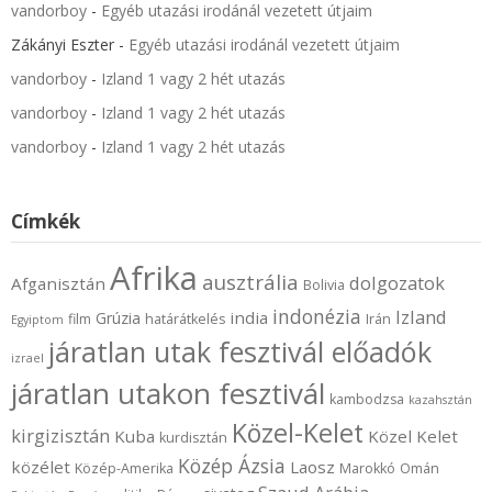
vandorboy
-
Egyéb utazási irodánál vezetett útjaim
Zákányi Eszter
-
Egyéb utazási irodánál vezetett útjaim
vandorboy
-
Izland 1 vagy 2 hét utazás
vandorboy
-
Izland 1 vagy 2 hét utazás
vandorboy
-
Izland 1 vagy 2 hét utazás
Címkék
Afrika
ausztrália
dolgozatok
Afganisztán
Bolivia
indonézia
Izland
india
Grúzia
film
határátkelés
Irán
Egyiptom
járatlan utak fesztivál előadók
izrael
járatlan utakon fesztivál
kambodzsa
kazahsztán
Közel-Kelet
kirgizisztán
Kuba
Közel Kelet
kurdisztán
Közép Ázsia
közélet
Laosz
Közép-Amerika
Marokkó
Omán