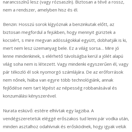
narancsszínű lesz (vagy rózsaszín). Biztosan a tévé a rossz,
nem a rendszer, amelyben hisz és él.
Benzin: Hosszú sorok kígyóznak a benzinkutak előtt, az
biztosan megfordul a fejükben, hogy mennyit güriztek a
kocsiért, s mire megvan adósságokkal együtt, dobhatják is ki,
mert nem lesz üzemanyag bele. Ez a világ sorsa… Mire jó
lenne mindenkinek, s elérhető távolságba kerül a jólét alapú
világ soha nem is létezett. Vagy mindenki egyszerűen él, vagy
pár tékozló él sok nyomorgó számlájára. De az erőforrások
nem nőnek, hiába van egyre több technológiánk, annak
fejlődése nem tart lépést az népesség robbanásával és
konzumálási kényszerével.
Nurata esküvő: estére elhívtak egy lagziba. A
vendégszeretetük eléggé erőszakos tud lenni pár vodka után,
minden asztalhoz odahívnak és erősködnek, hogy igyak velük