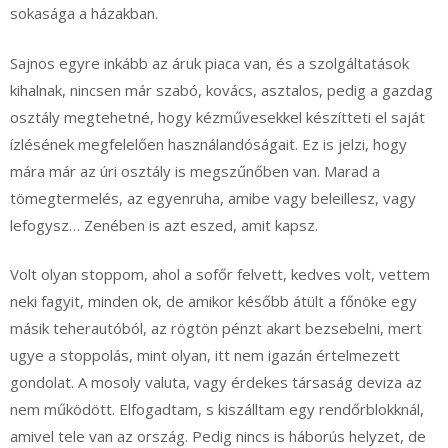
sokasága a házakban.
Sajnos egyre inkább az áruk piaca van, és a szolgáltatások
kihalnak, nincsen már szabó, kovács, asztalos, pedig a gazdag
osztály megtehetné, hogy kézművesekkel készítteti el saját
ízlésének megfelelően használandóságait. Ez is jelzi, hogy
mára már az úri osztály is megszűnőben van. Marad a
tömegtermelés, az egyenruha, amibe vagy beleillesz, vagy
lefogysz… Zenében is azt eszed, amit kapsz.
Volt olyan stoppom, ahol a sofőr felvett, kedves volt, vettem
neki fagyit, minden ok, de amikor később átült a főnöke egy
másik teherautóból, az rögtön pénzt akart bezsebelni, mert
ugye a stoppolás, mint olyan, itt nem igazán értelmezett
gondolat. A mosoly valuta, vagy érdekes társaság deviza az
nem működött. Elfogadtam, s kiszálltam egy rendőrblokknál,
amivel tele van az ország. Pedig nincs is háborús helyzet, de