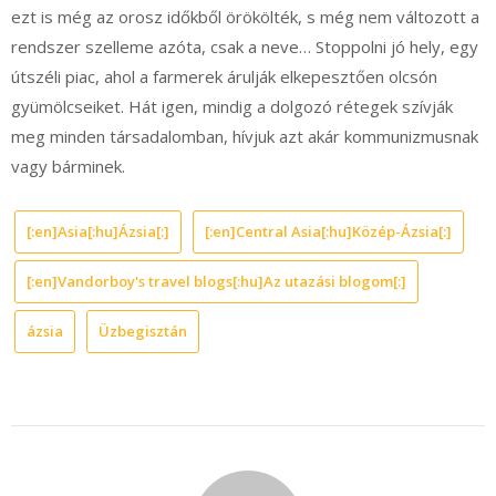
ezt is még az orosz időkből örökölték, s még nem változott a
rendszer szelleme azóta, csak a neve… Stoppolni jó hely, egy
útszéli piac, ahol a farmerek árulják elkepesztően olcsón
gyümölcseiket. Hát igen, mindig a dolgozó rétegek szívják
meg minden társadalomban, hívjuk azt akár kommunizmusnak
vagy bárminek.
[:en]Asia[:hu]Ázsia[:]
[:en]Central Asia[:hu]Közép-Ázsia[:]
[:en]Vandorboy's travel blogs[:hu]Az utazási blogom[:]
ázsia
Üzbegisztán