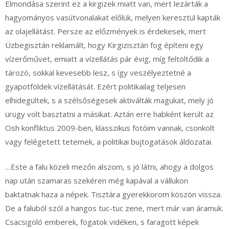
Elmondása szerint ez a kirgizek miatt van, mert lezárták a
hagyományos vasútvonalakat előlük, melyen keresztül kapták
az olajellátást. Persze az előzmények is érdekesek, mert
Üzbegisztán reklamált, hogy Kirgizisztán fog építeni egy
vízerőművet, emiatt a vízellátás pár évig, míg feltöltődik a
tározó, sokkal kevesebb lesz, s így veszélyeztetné a
gyapotföldek vízellátását. Ezért politikailag teljesen
elhidegültek, s a szélsőségesek aktiválták magukat, mely jó
ürügy volt basztatni a másikat. Aztán erre habként került az
Osh konfliktus 2009-ben, klasszikus fotóim vannak, csonkolt
vagy felégetett tetemek, a politikai bujtogatások áldozatai.
…Este a falu közeli mezőn alszom, s jó látni, ahogy a dolgos
nap után szamaras szekéren még kapával a vállukon
baktatnak haza a népek. Tisztára gyerekkorom köszön vissza.
De a faluból szól a hangos tuc-tuc zene, mert már van áramuk.
Csacsigoló emberek, fogatok vidéken, s faragott képek