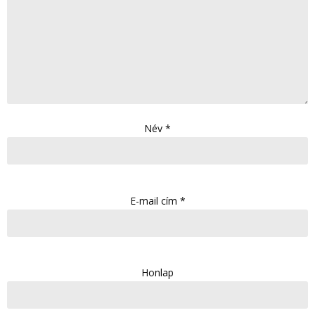
Név
*
E-mail cím
*
Honlap