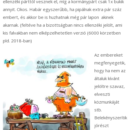
ellenzéki párttól vesznek el, míg a kormánypárt csak 1x bukik
annyit. Okos. Habár egyszerűbb, ha pipálnak extra pár száz
embert, és akkor be is huzhatnak még pár lapon akinek
akarnak. (feltéve ha a bizottságban nincs ellenzéki jelölt, ami
kis falvakban nem elképzelhetetlen verzió (6000 körzetben
pld. 2018-ban)
Az embereket
megfenyegetik,
hogy ha nem az
általuk kívánt
jelöltre szavaz,
elveszti
közmunkáját
stb.
Belekényszerítik
jórészt