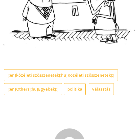
[:en]közéleti szösszenetek[:hu]Közéleti szösszenetek[:]
[:en]Others[:hu]Egyebek[:]
politika
választás