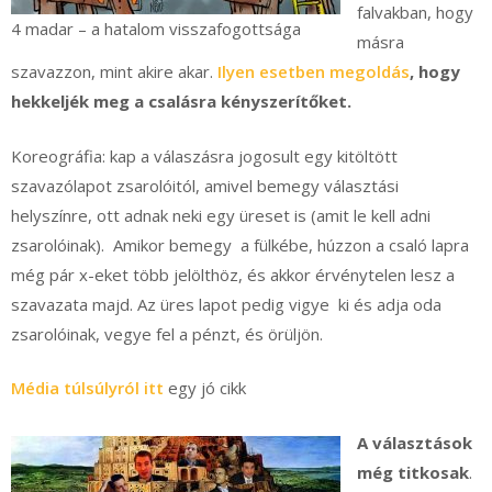
falvakban, hogy
4 madar – a hatalom visszafogottsága
másra
szavazzon, mint akire akar.
Ilyen esetben megoldás
, hogy
hekkeljék meg a csalásra kényszerítőket.
Koreográfia: kap a válaszásra jogosult egy kitöltött
szavazólapot zsarolóitól, amivel bemegy választási
helyszínre, ott adnak neki egy üreset is (amit le kell adni
zsarolóinak). Amikor bemegy a fülkébe, húzzon a csaló lapra
még pár x-eket több jelölthöz, és akkor érvénytelen lesz a
szavazata majd. Az üres lapot pedig vigye ki és adja oda
zsarolóinak, vegye fel a pénzt, és örüljön.
Média túlsúlyról itt
egy jó cikk
A választások
még titkosak
.