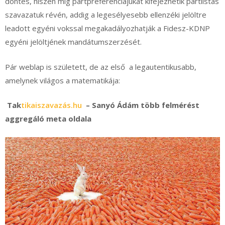
döntés, hiszen míg pártpreferenciájukat kifejezhetik pártlistás
szavazatuk révén, addig a legesélyesebb ellenzéki jelöltre
leadott egyéni vokssal megakadályozhatják a Fidesz-KDNP
egyéni jelöltjének mandátumszerzését.
Pár weblap is született, de az első a legautentikusabb,
amelynek világos a matematikája:
Tak
tikaiszavazás.hu
– Sanyó Ádám több felmérést
aggregáló meta oldala