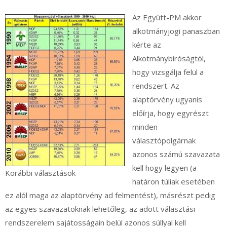
Az Együtt-PM akkor
alkotmányjogi panaszban
kérte az
Alkotmánybíróságtól,
hogy vizsgálja felül a
rendszert. Az
alaptörvény ugyanis
előírja, hogy egyrészt
minden
választópolgárnak
azonos számú szavazata
kell hogy legyen (a
Korábbi választások
határon túliak esetében
ez alól maga az alaptörvény ad felmentést), másrészt pedig
az egyes szavazatoknak lehetőleg, az adott választási
rendszerelem sajátosságain belül azonos súllyal kell