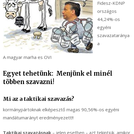
Fidesz-KDNP
országos
44,24%-os
egyéni
szavazataránya
a
A magyar marha es OVI
Egyet tehetünk: Menjünk el minél
többen szavazni!
Mi az a taktikai szavazás?
kormánypártoknak elképesztő magas 90,56%-os egyéni
mandátumarányt eredményezett!!
Taktikai szavazásnak
– jelen esetben – azt tekintjük, amikor