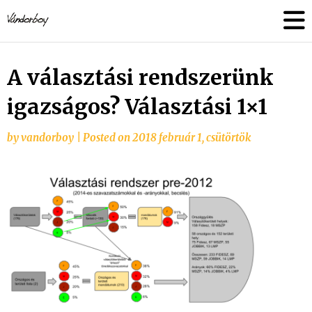
Skip
vandorboy
to
content
A választási rendszerünk
igazságos? Választási 1×1
by
vandorboy
|
Posted on
2018 február 1, csütörtök