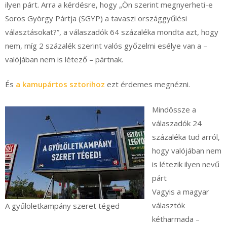
ilyen párt. Arra a kérdésre, hogy „Ön szerint megnyerheti-e
Soros György Pártja (SGYP) a tavaszi országgyűlési
választásokat?”, a válaszadók 64 százaléka mondta azt, hogy
nem, míg 2 százalék szerint valós győzelmi esélye van a –
valójában nem is létező – pártnak.
És
a kamupártos sztorihoz
ezt érdemes megnézni.
Mindössze a
válaszadók 24
százaléka tud arról,
hogy valójában nem
is létezik ilyen nevű
párt
Vagyis a magyar
választók
A gyűlöletkampány szeret téged
kétharmada –