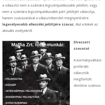
a választó nem a számára legszimpatikusabb jelöltet, vagy
nem a számára legszimpatikusabb párt jelöltjét választja,
hanem szavazatával a választókerület megnyerésére
legesélyesebb ellenzéki jelöltjére szavaz.
Alul a linkek az
aktuális esélyekről.
Elveszett
szavazat
A kormányváltást
preferáló
választók
megfontolt
döntése számos