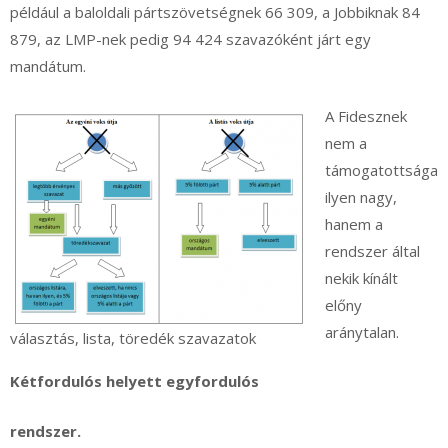
például a baloldali pártszövetségnek 66 309, a Jobbiknak 84
879, az LMP-nek pedig 94 424 szavazóként járt egy
mandátum.
A Fidesznek
nem a
támogatottsága
ilyen nagy,
hanem a
rendszer által
nekik kínált
előny
aránytalan.
választás, lista, töredék szavazatok
Kétfordulós helyett egyfordulós
rendszer.