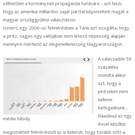
vélhetően a kormányzati propaganda hatására – azt hiszi,
hogy az amerikai milliárdos saját párttal képviselteti magát a
magyar országgyűlési választáson.
Ismert, egy 2006-os felmérésben a Tárki azt vizsgálta, hogy
a piréz, vagyis egy valójában nem létező népesség alapján
mennyire mérhető az idegenellenesség Magyarországon.
A válaszadók 59
százaléka
mondta akkor
azt, hogy a
pirézeket nem
kellene
befogadnunk…
Ráadásul az egy
média túlsúly
évvel később
megismételt felmérésből az is kiderült, hogy tovább nőtt a