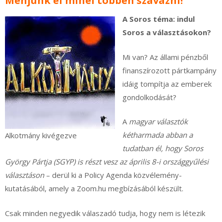
Menjünk el minél többen szavazni!
A Soros téma: indul
Soros a választásokon?
Mi van? Az állami pénzből
finanszírozott pártkampány
idáig tompítja az emberek
gondolkodását?
A
magyar választók
kétharmada abban a
Alkotmány kivégezve
tudatban él, hogy Soros
György Pártja (SGYP) is részt vesz az április 8-i országgyűlési
választáson
– derül ki a Policy Agenda közvélemény-
kutatásából, amely a Zoom.hu megbízásából készült.
Csak minden negyedik válaszadó tudja, hogy nem is létezik