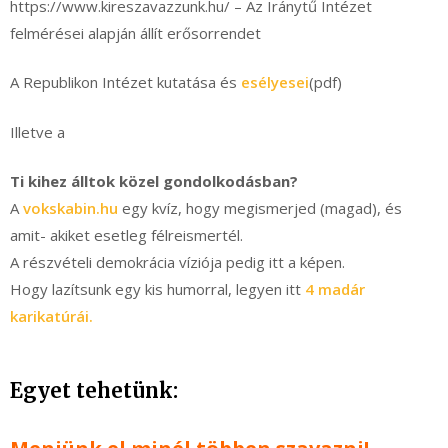
https://www.kireszavazzunk.hu/ – Az Iránytű Intézet
felmérései alapján állít erősorrendet
A Republikon Intézet kutatása és
esélyesei
(pdf)
Illetve a
Ti kihez álltok közel gondolkodásban?
A
vokskabin.hu
egy kvíz, hogy megismerjed (magad), és
amit- akiket esetleg félreismertél.
A részvételi demokrácia víziója pedig itt a képen.
Hogy lazítsunk egy kis humorral, legyen itt
4 madár
karikatúrái.
Egyet tehetünk: