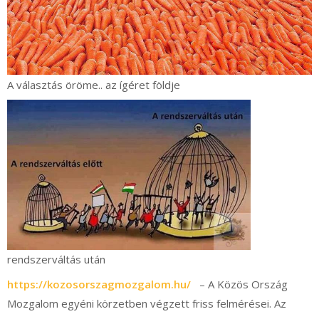
A választás öröme.. az ígéret földje
rendszerváltás után
https://kozosorszagmozgalom.hu/
– A Közös Ország
Mozgalom egyéni körzetben végzett friss felmérései. Az