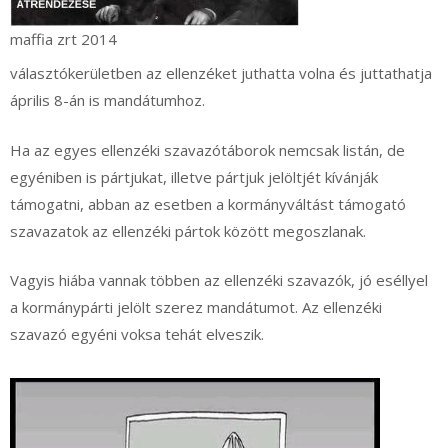
maffia zrt 2014
választókerületben az ellenzéket juthatta volna és juttathatja
április 8-án is mandátumhoz.
Ha az egyes ellenzéki szavazótáborok nemcsak listán, de
egyéniben is pártjukat, illetve pártjuk jelöltjét kívánják
támogatni, abban az esetben a kormányváltást támogató
szavazatok az ellenzéki pártok között megoszlanak.
Vagyis hiába vannak többen az ellenzéki szavazók, jó eséllyel
a kormánypárti jelölt szerez mandátumot. Az ellenzéki
szavazó egyéni voksa tehát elveszik.