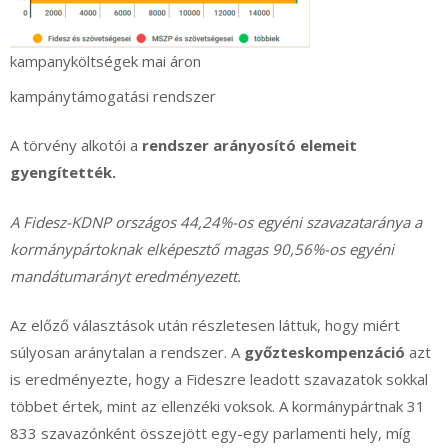
kampanyköltségek mai áron
kampánytámogatási rendszer
A törvény alkotói a
rendszer arányosító elemeit
gyengítették.
A Fidesz-KDNP országos 44,24%-os egyéni szavazataránya a
kormánypártoknak elképesztő magas 90,56%-os egyéni
mandátumarányt eredményezett.
Az előző választások után részletesen láttuk, hogy miért
súlyosan aránytalan a rendszer. A
győzteskompenzáció
azt
is eredményezte, hogy a Fideszre leadott szavazatok sokkal
többet értek, mint az ellenzéki voksok. A kormánypártnak 31
833 szavazónként összejött egy-egy parlamenti hely, míg