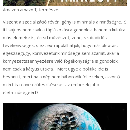
Amazon amazoff, természet
Viszont a szocializáció révén igény is minimális a minőségre. S
itt sajnos nem csak a táplálkozásra gondolok, hanem a kultúra
más elemeire is, értsd művészet, zene, szabadidős
tevékenységek, s ezt extrapolálhatjuk, hogy már oktatás,
egészségügy, környezetünk minősége sem számít, akár a
környezettszennyezésre való fogékonyságra is gondolok,
nem csak a kátyus utakra. Mert ugye a politika ide is
bevonult, mert ha a nép nem háborodik fel ezeken, akkor ő
miért is tenne erőfeszítéseket az emberek jobb
életminőségéért?