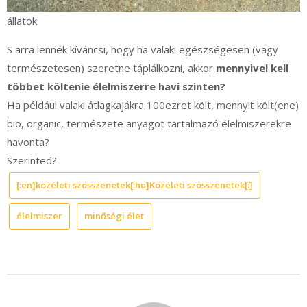
állatok
S arra lennék kíváncsi, hogy ha valaki egészségesen (vagy
természetesen) szeretne táplálkozni, akkor
mennyivel kell
többet költenie élelmiszerre havi szinten?
Ha például valaki átlagkajákra 100ezret költ, mennyit költ(ene)
bio, organic, természete anyagot tartalmazó élelmiszerekre
havonta?
Szerinted?
[:en]közéleti szösszenetek[:hu]Közéleti szösszenetek[:]
élelmiszer
minőségi élet