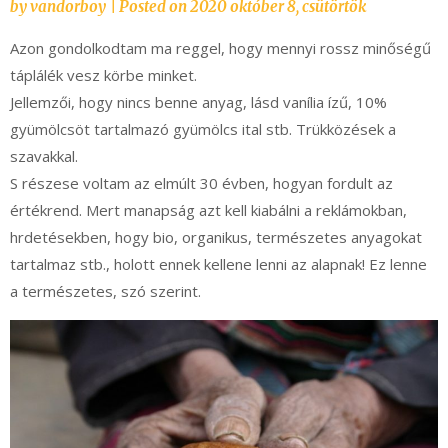
by
vandorboy
|
Posted on
2020 október 8, csütörtök
Azon gondolkodtam ma reggel, hogy mennyi rossz minőségű
táplálék vesz körbe minket.
Jellemzői, hogy nincs benne anyag, lásd vanília ízű, 10%
gyümölcsöt tartalmazó gyümölcs ital stb. Trükközések a
szavakkal.
S részese voltam az elmúlt 30 évben, hogyan fordult az
értékrend. Mert manapság azt kell kiabálni a reklámokban,
hrdetésekben, hogy bio, organikus, természetes anyagokat
tartalmaz stb., holott ennek kellene lenni az alapnak! Ez lenne
a természetes, szó szerint.