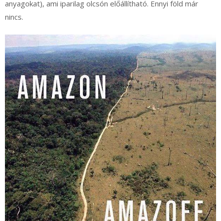
anyagokat), ami iparilag olcsón előállítható. Ennyi föld már
nincs.