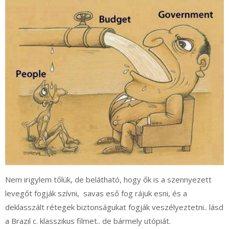
Nem irigylem tőlük, de belátható, hogy ők is a szennyezett
levegőt fogják szívni, savas eső fog rájuk esni, és a
deklasszált rétegek biztonságukat fogják veszélyeztetni.. lásd
a Brazil c. klasszikus filmet.. de bármely utópiát.