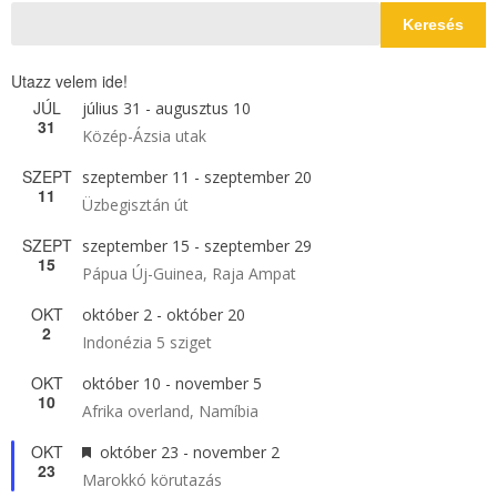
Keresés
Utazz velem ide!
JÚL
július 31
-
augusztus 10
31
Közép-Ázsia utak
SZEPT
szeptember 11
-
szeptember 20
11
Üzbegisztán út
SZEPT
szeptember 15
-
szeptember 29
15
Pápua Új-Guinea, Raja Ampat
OKT
október 2
-
október 20
2
Indonézia 5 sziget
OKT
október 10
-
november 5
10
Afrika overland, Namíbia
OKT
Kiemelt
október 23
-
november 2
23
Marokkó körutazás