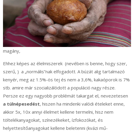
magány,
Ehhez képes az élelmiszerek (nevében is benne, hogy szer,
szerű, ) a „normális”nak elfogadott. A búzát alig tartalmazó
kenyér, meg az 1.5%-ös tej és nem a 3,6%, kakaóporok is 7%
stb. amire már szocializálódott a populáció nagy része.
Persze ez egy nagyobb problémát takargat el, nevezetesen
a túlnépesedést
, hiszen ha mindenki valódi ételeket enne,
akkor 5x, 10x annyi élelmet kellene termelni, hisz nem
töltelékanyagokat, színezékeket, ízfokozókat, és
helyettesítőanyagokat kellene beletenni (kvázi mű-