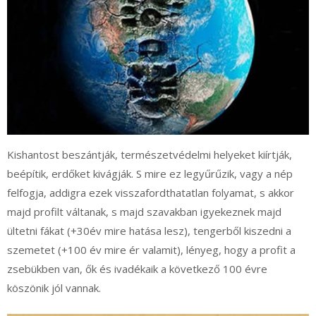
Kishantost beszántják, természetvédelmi helyeket kiírtják,
beépítik, erdőket kivágják. S mire ez legyűrűzik, vagy a nép
felfogja, addigra ezek visszafordthatatlan folyamat, s akkor
majd profilt váltanak, s majd szavakban igyekeznek majd
ültetni fákat (+30év mire hatása lesz), tengerből kiszedni a
szemetet (+100 év mire ér valamit), lényeg, hogy a profit a
zsebükben van, ők és ivadékaik a következő 100 évre
köszönik jól vannak.