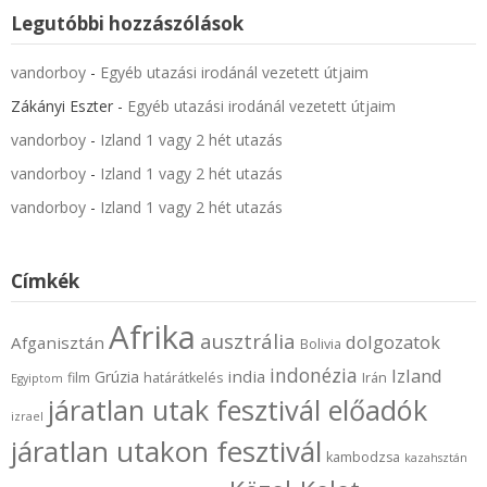
Legutóbbi hozzászólások
vandorboy
-
Egyéb utazási irodánál vezetett útjaim
Zákányi Eszter
-
Egyéb utazási irodánál vezetett útjaim
vandorboy
-
Izland 1 vagy 2 hét utazás
vandorboy
-
Izland 1 vagy 2 hét utazás
vandorboy
-
Izland 1 vagy 2 hét utazás
Címkék
Afrika
ausztrália
dolgozatok
Afganisztán
Bolivia
indonézia
Izland
india
Grúzia
film
határátkelés
Irán
Egyiptom
járatlan utak fesztivál előadók
izrael
járatlan utakon fesztivál
kambodzsa
kazahsztán