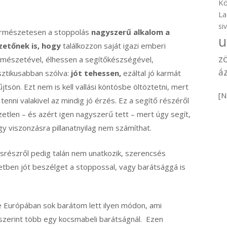
Kö
La
si
rmészetesen a stoppolás
nagyszerű alkalom a
u
zetőnek is, hogy
találkozzon saját igazi emberi
z
rmészetével, élhessen a segítőkészségével,
áz
sztikusabban szólva:
jót tehessen,
ezáltal jó karmát
jtsön. Ezt nem is kell vallási köntösbe öltöztetni, mert
[N
 tenni valakivel az mindig jó érzés. Ez a segítő részéről
etlen – és azért igen nagyszerű tett – mert úgy segít,
y viszonzásra pillanatnyilag nem számíthat.
srészről pedig talán nem unatkozik, szerencsés
etben jót beszélget a stoppossal, vagy barátsággá is
 Európában sok barátom lett ilyen módon, ami
zerint több egy kocsmabeli barátságnál. Ezen