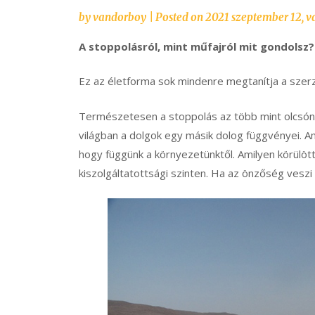
by
vandorboy
|
Posted on
2021 szeptember 12, v
A stoppolásról, mint műfajról mit gondolsz?
Ez az életforma sok mindenre megtanítja a szerz
Természetesen a stoppolás az több mint olcsón e
világban a dolgok egy másik dolog függvényei. A
hogy függünk a környezetünktől. Amilyen körülött
kiszolgáltatottsági szinten. Ha az önzőség veszi