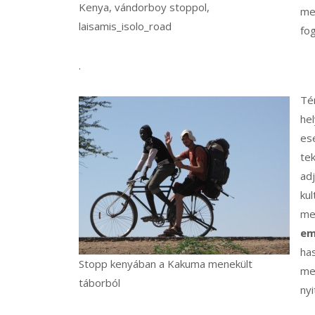
Kenya, vándorboy stoppol,
meg
laisamis_isolo_road
fo
.
Té
hel
es
te
ad
kul
me
em
ha
Stopp kenyában a Kakuma menekült
me
táborból
ny