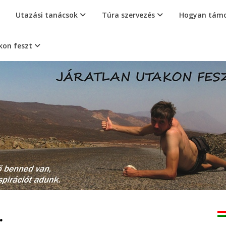
Utazási tanácsok
Túra szervezés
Hogyan támo
kon feszt
.