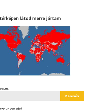
 térképen látod merre jártam
resés
Keresés
azz velem ide!