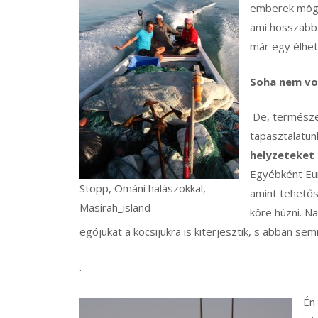
emberek mögöt
ami hosszabb k
már egy élhet
Soha nem vo
De, természet
tapasztalatun
helyzeteket 
Egyébként Eu
Stopp, Ománi halászokkal,
amint tehetős
Masirah_island
köre húzni. N
egójukat a kocsijukra is kiterjesztik, s abban se
.
Én 