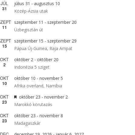
JÚL
július 31
-
augusztus 10
31
Közép-Ázsia utak
SZEPT
szeptember 11
-
szeptember 20
11
Üzbegisztán út
SZEPT
szeptember 15
-
szeptember 29
15
Pápua Új-Guinea, Raja Ampat
OKT
október 2
-
október 20
2
Indonézia 5 sziget
OKT
október 10
-
november 5
10
Afrika overland, Namíbia
OKT
Kiemelt
október 23
-
november 2
23
Marokkó körutazás
OKT
október 23
-
november 8
23
Madagaszkár
DEC
december 19, 2026
-
január 6, 2027