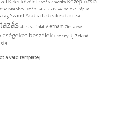
Közép Ázsia
zel Kelet
közélet
Közép-Amerika
osz
Marokkó
Omán
politika
Pápua
Pakisztán
Pamír
Szaud Arábia
tadzsikisztán
vatag
USA
tazás
Vietnam
utazás ajánlat
Zimbabwe
öldségeket beszélek
Új-Zéland
Örmény
sia
ot a valid template]