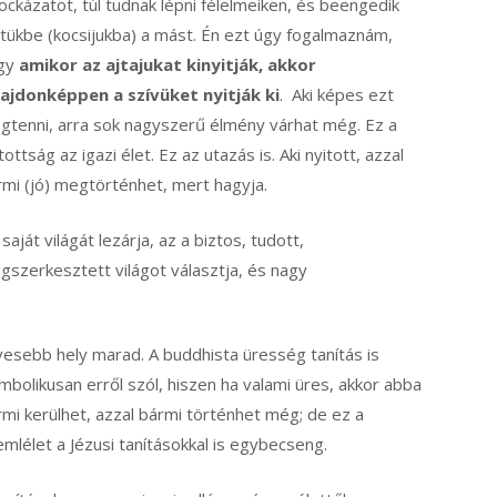
ockázatot, túl tudnak lépni félelmeiken, és beengedik
etükbe (kocsijukba) a mást. Én ezt úgy fogalmaznám,
gy
amikor az ajtajukat kinyitják, akkor
lajdonképpen a szívüket nyitják ki
. Aki képes ezt
gtenni, arra sok nagyszerű élmény várhat még. Ez a
tottság az igazi élet. Ez az utazás is. Aki nyitott, azzal
rmi (jó) megtörténhet, mert hagyja.
 saját világát lezárja, az a biztos, tudott,
gszerkesztett világot választja, és nagy
vesebb hely marad. A buddhista üresség tanítás is
mbolikusan erről szól, hiszen ha valami üres, akkor abba
mi kerülhet, azzal bármi történhet még; de ez a
mlélet a Jézusi tanításokkal is egybecseng.