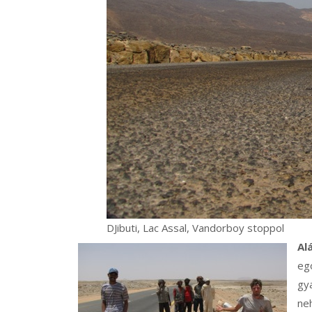
DJibuti, Lac Assal, Vandorboy stoppol
Al
egó
gy
neh