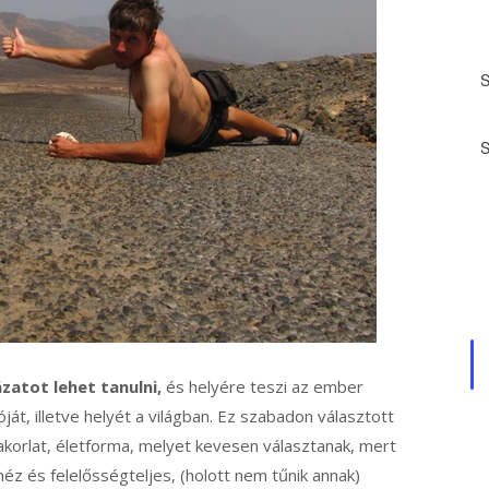
ázatot lehet tanulni,
és helyére teszi az ember
ját, illetve helyét a világban. Ez szabadon választott
akorlat, életforma, melyet kevesen választanak, mert
éz és felelősségteljes, (holott nem tűnik annak)