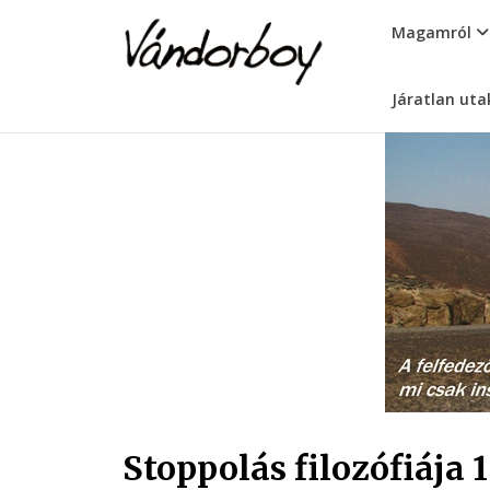
Skip
vandorboy
Magamról
to
content
Járatlan uta
Stoppolás filozófiája 1