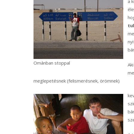
a k
él
ho
tu
me
nyi
bá
Ománban stoppal
Aki
me
meglepetésnek (felismerésnek, örömnek)
ke
szi
bár
sze