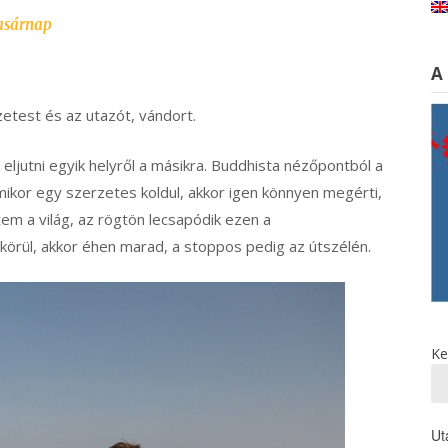
asárnap
A
etest és az utazót, vándort.
ljutni egyik helyről a másikra. Buddhista nézőpontból a
mikor egy szerzetes koldul, akkor igen könnyen megérti,
em a világ, az rögtön lecsapódik ezen a
 körül, akkor éhen marad, a stoppos pedig az útszélén.
Ke
Ut