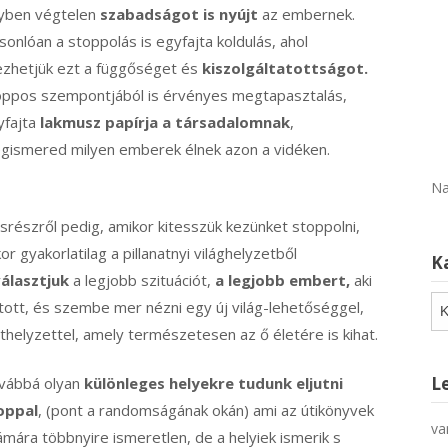
yben végtelen
szabadságot is nyújt
az embernek.
onlóan a stoppolás is egyfajta koldulás, ahol
ezhetjük ezt a függőséget és
kiszolgáltatottságot.
oppos szempontjából is érvényes megtapasztalás,
yfajta
lakmusz papírja a társadalomnak
,
gismered milyen emberek élnek azon a vidéken.
Na
srészről pedig, amikor kitesszük kezünket stoppolni,
or gyakorlatilag a pillanatnyi világhelyzetből
K
választjuk
a legjobb szituációt,
a legjobb embert,
aki
Ka
tott, és szembe mer nézni egy új világ-lehetőséggel,
thelyzettel, amely természetesen az ő életére is kihat.
L
vábbá olyan
különleges helyekre tudunk eljutni
oppal
, (pont a randomságának okán) ami az útikönyvek
va
mára többnyire ismeretlen, de a helyiek ismerik s