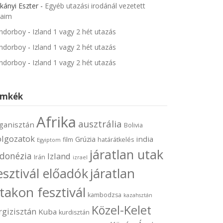
kányi Eszter
-
Egyéb utazási irodánál vezetett
jaim
ndorboy
-
Izland 1 vagy 2 hét utazás
ndorboy
-
Izland 1 vagy 2 hét utazás
ndorboy
-
Izland 1 vagy 2 hét utazás
ímkék
Afrika
ausztrália
ganisztán
Bolivia
olgozatok
india
Grúzia
film
határátkelés
Egyiptom
járatlan utak
ndonézia
Izland
Irán
izrael
járatlan
esztivál előadók
takon fesztivál
kambodzsa
kazahsztán
Közel-Kelet
rgizisztán
Kuba
kurdisztán