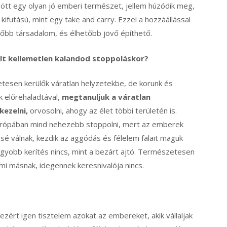
t egy olyan jó emberi természet, jellem húzódik meg,
ifutású, mint egy take and carry. Ezzel a hozzáállással
őbb társadalom, és élhetőbb jövő építhető.
lt kellemetlen kalandod stoppoláskor?
esen kerülők váratlan helyzetekbe, de korunk és
k előrehaladtával,
megtanuljuk a váratlan
kezelni,
orvosolni, ahogy az élet többi területén is.
rópában mind nehezebb stoppolni, mert az emberek
sé válnak, kezdik az aggódás és félelem falait maguk
agyobb kerítés nincs, mint a bezárt ajtó. Természetesen
mmi másnak, idegennek keresnivalója nincs.
ezért igen tisztelem azokat az embereket, akik vállaljak