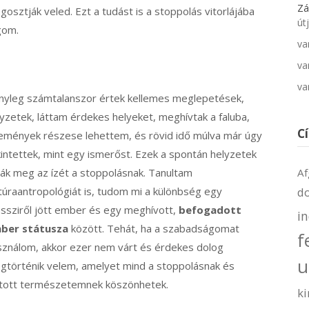
Zá
osztják veled. Ezt a tudást is a stoppolás vitorlájába
út
gom.
va
va
va
nyleg számtalanszor értek kellemes meglepetések,
yzetek, láttam érdekes helyeket, meghívtak a faluba,
C
emények részese lehettem, és rövid idő múlva már úgy
kintettek, mint egy ismerőst. Ezek a spontán helyzetek
Af
ják meg az ízét a stoppolásnak. Tanultam
d
túraantropológiát is, tudom mi a különbség egy
ssziről jött ember és egy meghívott,
befogadott
i
ber státusza
között. Tehát, ha a szabadságomat
f
sználom, akkor ezer nem várt és érdekes dolog
u
gtörténik velem, amelyet mind a stoppolásnak és
itott természetemnek köszönhetek.
ki