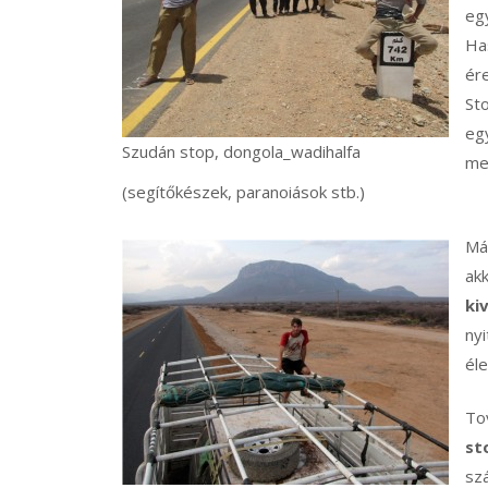
eg
Has
ér
St
eg
Szudán stop, dongola_wadihalfa
me
(segítőkészek, paranoiások stb.)
Má
akk
ki
nyi
éle
To
st
szá