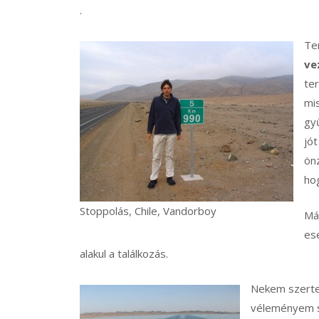
.
Te
ve
te
mi
gyű
jót
önz
hog
Stoppolás, Chile, Vandorboy
Má
es
alakul a találkozás.
Nekem szerte
véleményem s