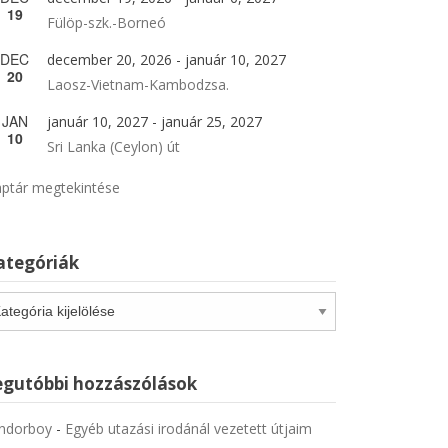
19
Fülöp-szk.-Borneó
DEC
december 20, 2026
-
január 10, 2027
20
Laosz-Vietnam-Kambodzsa.
JAN
január 10, 2027
-
január 25, 2027
10
Sri Lanka (Ceylon) út
ptár megtekintése
ategóriák
tegóriák
egutóbbi hozzászólások
ndorboy
-
Egyéb utazási irodánál vezetett útjaim