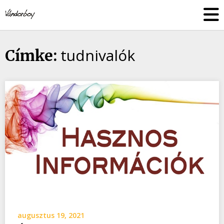
Skip
vandorboy
to
content
tudnivalók
Címke:
augusztus 19, 2021