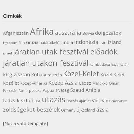
Címkék
Afrika
ausztrália
dolgozatok
Afganisztán
Bolivia
indonézia
Izland
india
Grúzia
film
határátkelés
Irán
Egyiptom
járatlan utak fesztivál előadók
izrael
járatlan utakon fesztivál
kambodzsa
kazahsztán
Közel-Kelet
kirgizisztán
Kuba
Közel Kelet
kurdisztán
Közép Ázsia
közélet
Laosz
Közép-Amerika
Marokkó
Omán
Szaud Arábia
sivatag
politika
Pápua
Pakisztán
Pamír
utazás
tadzsikisztán
Vietnam
utazás ajánlat
USA
Zimbabwe
zöldségeket beszélek
ázsia
Új-Zéland
Örmény
[Not a valid template]