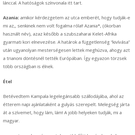
lánccal. A hatóságok színvonala itt tart.
Azania:
amikor kérdezgetem az utca emberét, hogy tudják-e
mi az,, senkinek nem volt fogalma róla!! Azania*, (ókorban
használt név), azaz később a szubszaharai Kelet-Afrika
gyarmati kori elnevezése. A határok a függetlenség “kivívása”
után ugyanolyan mesterségesen lettek meghúzva, ahogy azt
a trianoni döntésnél tették Európában. Így egyazon törzsek
több országban is élnek.
Étel
Betévedtem Kampala legelegánsabb szállodájába, ahol az
étterem napi ajánlataként a gulyás szerepelt. Melegség járta
át a szívemet, hogy lám, lám! A jobb helyeken tudják, mi a
magyar.