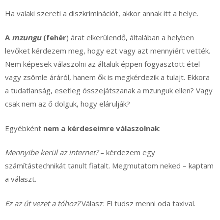
Ha valaki szereti a diszkriminációt, akkor annak itt a helye.
A
mzungu
(fehér
) árat elkerülendő, általában a helyben
levőket kérdezem meg, hogy ezt vagy azt mennyiért vették.
Nem képesek válaszolni az általuk éppen fogyasztott étel
vagy zsömle áráról, hanem ők is megkérdezik a tulajt. Ekkora
a tudatlanság, esetleg összejátszanak a mzunguk ellen? Vagy
csak nem az ő dolguk, hogy elárulják?
Egyébként
nem a kérdeseimre válaszolnak
:
Mennyibe kerül az internet?
– kérdezem egy
számítástechnikát tanult fiatalt. Megmutatom neked – kaptam
a választ.
Ez az út vezet a tóhoz?
Válasz: El tudsz menni oda taxival.