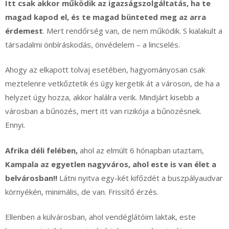
Itt csak akkor működik az igazságszolgáltatás, ha te
magad kapod el, és te magad bünteted meg az arra
érdemest
. Mert rendőrség van, de nem működik. S kialakult a
társadalmi önbíráskodás, önvédelem – a lincselés.
Ahogy az elkapott tolvaj esetében, hagyományosan csak
meztelenre vetkőztetik és úgy kergetik át a városon, de ha a
helyzet úgy hozza, akkor halálra verik. Mindjárt kisebb a
városban a bűnözés, mert itt van rizikója a bűnözésnek.
Ennyi.
Afrika déli felében,
ahol az elmúlt 6 hónapban utaztam,
Kampala az egyetlen nagyváros, ahol este is van élet a
belvárosban!!
Látni nyitva egy-két kifőzdét a buszpályaudvar
környékén, minimális, de van. Frissítő érzés.
Ellenben a külvárosban, ahol vendéglátóim laktak, este