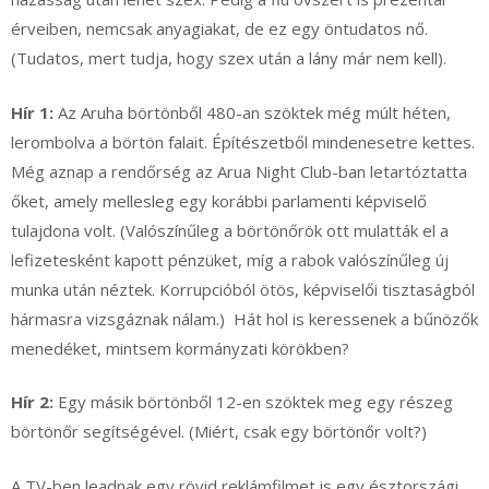
érveiben, nemcsak anyagiakat, de ez egy öntudatos nő.
(Tudatos, mert tudja, hogy szex után a lány már nem kell).
Hír 1:
Az Aruha börtönből 480-an szöktek még múlt héten,
lerombolva a börtön falait. Építészetből mindenesetre kettes.
Még aznap a rendőrség az Arua Night Club-ban letartóztatta
őket, amely mellesleg egy korábbi parlamenti képviselő
tulajdona volt. (Valószínűleg a börtönőrök ott mulatták el a
lefizetesként kapott pénzüket, míg a rabok valószínűleg új
munka után néztek. Korrupcióból ötös, képviselői tisztaságból
hármasra vizsgáznak nálam.) Hát hol is keressenek a bűnözők
menedéket, mintsem kormányzati körökben?
Hír 2:
Egy másik börtönből 12-en szöktek meg egy részeg
börtönőr segítségével. (Miért, csak egy börtönőr volt?)
A TV-ben leadnak egy rövid reklámfilmet is egy észtországi