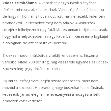
káosz szimbóluma
. A városban nagybuszok hiányában
jórészt minibuszok közlekednek. Van a régi és az új busz pu.,
de hogy mi honnan s hova indul, azt már nehezebb kideríteni
halandóktól. Félisteneket meg nem találok. A kisbuszok
tetejére felhelyeznek egy fatáblát, és onnan tudják az utasok,
hogy hol a helyük ebben a nagy katlanban. Keresem a logikáját
a dolognak, de azt nem itt kell keresni.
Érdekes módon működik a viteldíj rendszere is, hiszen a
városból kifelé 700 schilling, míg visszafelé ugyanez az út csak
500 schilling. (egy dollár 1300 sh.)
Kijutni csúcsforgalom idején szinte lehetetlen, mert nem
mozdul a kocsisor. Ha esetleg nagy buszokat használnának,
kevesebb jármű elég lenne levezényelni a mozgásra ítélt
emberek közlekedését.