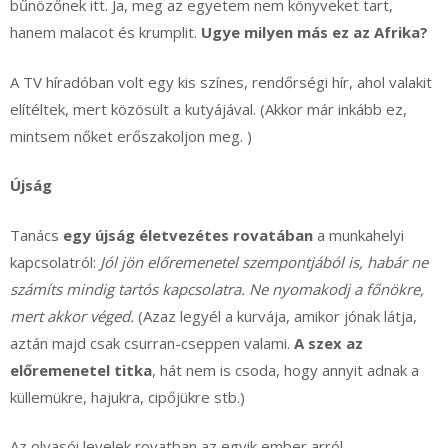
bűnözőnek itt. Ja, meg az egyetem nem könyveket tart,
hanem malacot és krumplit.
Ugye milyen más ez az Afrika?
A TV híradóban volt egy kis színes, rendőrségi hír, ahol valakit
elítéltek, mert közösült a kutyájával. (Akkor már inkább ez,
mintsem nőket erőszakoljon meg. )
Újság
Tanács
egy újság életvezétes rovatában
a munkahelyi
kapcsolatról:
Jól jön előremenetel szempontjából is, habár ne
számíts mindig tartós kapcsolatra. Ne nyomakodj a főnökre,
mert akkor véged.
(Azaz legyél a kurvája, amikor jónak látja,
aztán majd csak csurran-cseppen valami.
A szex az
előremenetel titka
, hát nem is csoda, hogy annyit adnak a
küllemükre, hajukra, cipőjükre stb.)
Az olvasói levelek rovatban az egyik ember arról