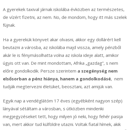
A gyerekek taxival járnak iskolába évközben az természetes,
de vízért fizetni, az nem. No, de mondom, hogy itt más szelek
fújnak.
Ha a gyerekük könyvet akar olvasni, akkor egy dollárért kell
beutazni a városba, az iskolába majd vissza, amely pénzből
akár le is fénymásolhatta volna az iskola ideje alatt, amikor
úgyis ott van. De mint mondottam, Afrika „gazdag”, s nem
előre gondolkodik. Persze szerintem
a szegénység nem
elsősorban a pénz hiánya, hanem a gondolkodásé
, nem
tudják megtervezni életüket, beosztani, azt amijük van.
Egyik nap a vendéglátóm 17 éves (egyébként nagyon szép)
lányával sétáltam a városban, s útközben mindenki
megjegyzéseket tett, hogy milyen jó neki, hogy fehér pasija
van, mert akkor tud külföldre utazni. Voltak fiatal hímek, akik