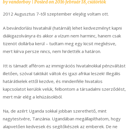
by
vandorboy
|
Posted on
2016 február 18, csütörtök
2012 Augusztus 7-től szeptember elejéig voltam ott.
A bevándorlási hivatalnál (határnál) lehet kedvezményt kapni
diákigazolványra és akkor a vízum nem harminc, hanem csak
tizenöt dollárba kerül – tudtam meg egy kicsit megkésve,
mert kiírva persze nincs, nem hirdették a határon.
Itt is támadt afférom az immigrációs hivatalnokkal pénzváltást
illetően, szóval taktikát váltok és igazi afrikai leszek! Illegális
határátkelek ettől kezdve, és mindenféle hivatalos
kapcsolatot kerülök velük, felbontom a társadalmi szerződést,
mert már elég a lehúzásokból.
Na, de azért Uganda sokkal jobban szerethető, mint
nagytestvére, Tanzánia. Ugandában megállapíthatom, hogy
alapvetően kedvesek és segítőkészek az emberek. De ne