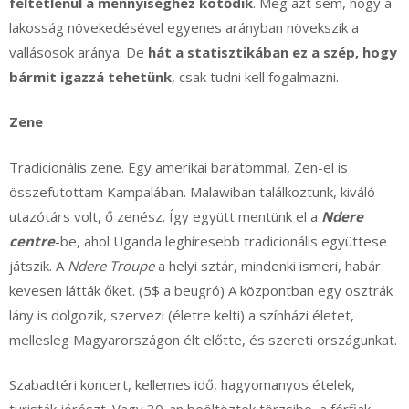
feltétlenül a mennyiséghez kötődik
. Meg azt sem, hogy a
lakosság növekedésével egyenes arányban növekszik a
vallásosok aránya. De
hát a statisztikában ez a szép, hogy
bármit igazzá tehetünk
, csak tudni kell fogalmazni.
Zene
Tradicionális zene. Egy amerikai barátommal, Zen-el is
összefutottam Kampalában. Malawiban találkoztunk, kiváló
utazótárs volt, ő zenész. Így együtt mentünk el a
Ndere
centre
-be, ahol Uganda leghíresebb tradicionális együttese
játszik. A
Ndere Troupe
a helyi sztár, mindenki ismeri, habár
kevesen látták őket. (5$ a beugró) A központban egy osztrák
lány is dolgozik, szervezi (életre kelti) a színházi életet,
mellesleg Magyarországon élt előtte, és szereti országunkat.
Szabadtéri koncert, kellemes idő, hagyomanyos ételek,