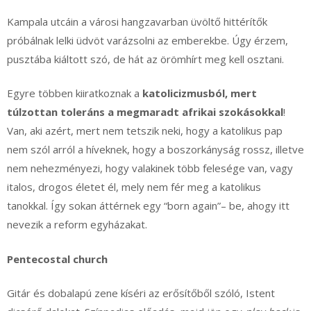
Kampala utcáin a városi hangzavarban üvöltő hittérítők
próbálnak lelki üdvöt varázsolni az emberekbe. Úgy érzem,
pusztába kiáltott szó, de hát az örömhírt meg kell osztani.
Egyre többen kiiratkoznak a
katolicizmusból, mert
túlzottan toleráns a megmaradt afrikai szokásokkal
!
Van, aki azért, mert nem tetszik neki, hogy a katolikus pap
nem szól arról a híveknek, hogy a boszorkányság rossz, illetve
nem nehezményezi, hogy valakinek több felesége van, vagy
italos, drogos életet él, mely nem fér meg a katolikus
tanokkal. Így sokan áttérnek egy “born again”– be, ahogy itt
nevezik a reform egyházakat.
Pentecostal church
Gitár és dobalapú zene kíséri az erősítőből szóló, Istent