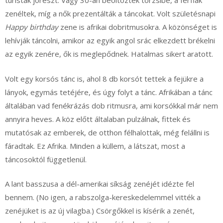
turisták jórészt. Vagy 30-an beöltöztek törzsibe, a férfiak
zenéltek, míg a nők prezentálták a táncokat. Volt születésnapi
Happy birthday
zene is afrikai dobritmusokra. A közönséget is
lehívják táncolni, amikor az egyik angol srác elkezdett brékelni
az egyik zenére, ők is meglepődnek. Hatalmas sikert aratott.
Volt egy korsós tánc is, ahol 8 db korsót tettek a fejükre a
lányok, egymás tetéjére, és úgy folyt a tánc. Afrikában a tánc
általában vad fenékrázás dob ritmusra, ami korsókkal már nem
annyira heves. A köz előtt általaban pulzálnak, fittek és
mutatósak az emberek, de otthon félhalottak, még felállni is
fáradtak. Ez Afrika. Minden a küllem, a látszat, most a
táncosoktól függetlenül.
A lant basszusa a dél-amerikai síkság zenéjét idézte fel
bennem. (No igen, a rabszolga-kereskedelemmel vitték a
zenéjüket is az új vilagba.) Csörgőkkel is kísérik a zenét,