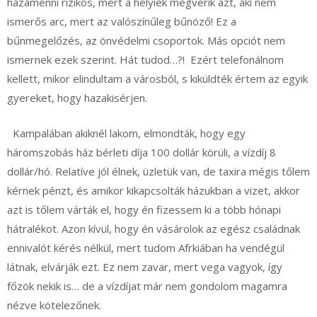
hazamenni rizikós, mert a helyiek megverik azt, aki nem
ismerős arc, mert az valószínűleg bűnöző! Ez a
bűnmegelőzés, az önvédelmi csoportok. Más opciót nem
ismernek ezek szerint. Hát tudod…?! Ezért telefonálnom
kellett, mikor elindultam a városból, s kiküldték értem az egyik
gyereket, hogy hazakisérjen.
Kampalában akiknél lakom, elmondták, hogy egy
háromszobás ház bérleti díja 100 dollár körüli, a vízdíj 8
dollár/hó. Relatíve jól élnek, üzletük van, de taxira mégis tőlem
kérnek pénzt, és amikor kikapcsolták házukban a vizet, akkor
azt is tőlem várták el, hogy én fizessem ki a több hónapi
hátralékot. Azon kívül, hogy én vásárolok az egész családnak
ennivalót kérés nélkül, mert tudom Afrkiában ha vendégül
látnak, elvárják ezt. Ez nem zavar, mert vega vagyok, így
főzök nekik is… de a vízdíjat már nem gondolom magamra
nézve kötelezőnek.