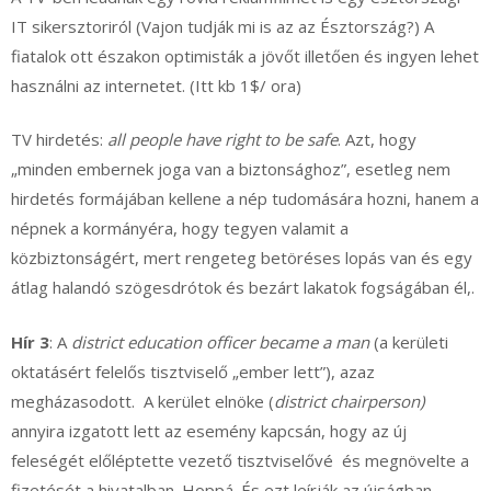
IT sikersztoriról (Vajon tudják mi is az az Észtország?) A
fiatalok ott északon optimisták a jövőt illetően és ingyen lehet
használni az internetet. (Itt kb 1$/ ora)
TV hirdetés:
all people have right to be safe
. Azt, hogy
„minden embernek joga van a biztonsághoz”, esetleg nem
hirdetés formájában kellene a nép tudomására hozni, hanem a
népnek a kormányéra, hogy tegyen valamit a
közbiztonságért, mert rengeteg betöréses lopás van és egy
átlag halandó szögesdrótok és bezárt lakatok fogságában él,.
Hír 3
: A
district education officer
became a man
(a kerületi
oktatásért felelős tisztviselő „ember lett”), azaz
megházasodott. A kerület elnöke (
district chairperson)
annyira izgatott lett az esemény kapcsán, hogy az új
feleségét előléptette vezető tisztviselővé és megnövelte a
fizetését a hivatalban. Hoppá. És ezt leírják az újságban