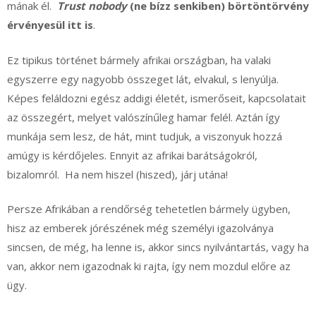
mának él.
Trust nobody
(ne bízz senkiben) börtöntörvény
érvényesül itt is
.
Ez tipikus történet bármely afrikai országban, ha valaki
egyszerre egy nagyobb összeget lát, elvakul, s lenyúlja.
Képes feláldozni egész addigi életét, ismerőseit, kapcsolatait
az összegért, melyet valószínűleg hamar felél. Aztán így
munkája sem lesz, de hát, mint tudjuk, a viszonyuk hozzá
amúgy is kérdőjeles. Ennyit az afrikai barátságokról,
bizalomról. Ha nem hiszel (hiszed), járj utána!
Persze Afrikában a rendőrség tehetetlen bármely ügyben,
hisz az emberek jórészének még személyi igazolványa
sincsen, de még, ha lenne is, akkor sincs nyilvántartás, vagy ha
van, akkor nem igazodnak ki rajta, így nem mozdul előre az
ügy.