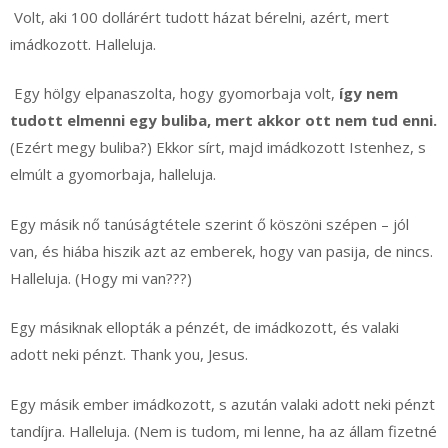
Volt, aki 100 dollárért tudott házat bérelni, azért, mert
imádkozott. Halleluja.
Egy hölgy elpanaszolta, hogy gyomorbaja volt,
így nem
tudott elmenni egy buliba, mert akkor ott nem tud enni.
(Ezért megy buliba?) Ekkor sírt, majd imádkozott Istenhez, s
elmúlt a gyomorbaja, halleluja.
Egy másik nő tanúságtétele szerint ő köszöni szépen – jól
van, és hiába hiszik azt az emberek, hogy van pasija, de nincs.
Halleluja. (Hogy mi van???)
Egy másiknak ellopták a pénzét, de imádkozott, és valaki
adott neki pénzt. Thank you, Jesus.
Egy másik ember imádkozott, s azután valaki adott neki pénzt
tandíjra. Halleluja. (Nem is tudom, mi lenne, ha az állam fizetné