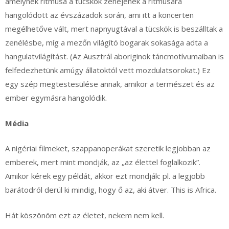
amelynek ritmusa a tücskök zenéjének a ritmusára
hangolódott az évszázadok során, ami itt a koncerten
megélhetőve vált, mert napnyugtával a tücskök is beszálltak a
zenélésbe, míg a mezőn világító bogarak sokasága adta a
hangulatvilágítást. (Az Ausztrál aboriginok táncmotívumaiban is
felfedezhetünk amúgy állatoktól vett mozdulatsorokat.) Ez
egy szép megtestesülése annak, amikor a természet és az
ember egymásra hangolódik.
Média
A nigériai filmeket, szappanoperákat szeretik legjobban az
emberek, mert mint mondják, az „az élettel foglalkozik”.
Amikor kérek egy példát, akkor ezt mondják: pl. a legjobb
barátodról derül ki mindig, hogy ő az, aki átver. This is Africa.
Hát köszönöm ezt az életet, nekem nem kell.