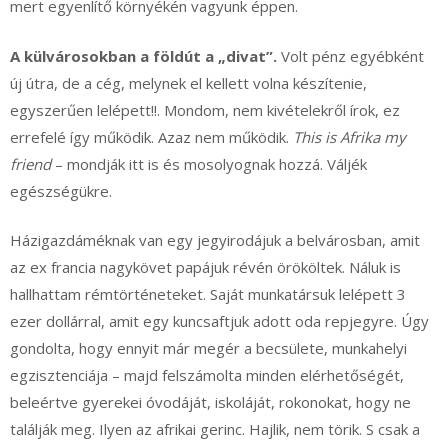
mert egyenlítő környékén vagyunk éppen.
A külvárosokban a földút a „divat”.
Volt pénz egyébként
új útra, de a cég, melynek el kellett volna készítenie,
egyszerűen lelépett!!. Mondom, nem kivételekről írok, ez
errefelé így működik. Azaz nem működik.
This is Afrika my
friend
– mondják itt is és mosolyognak hozzá. Váljék
egészségükre.
Házigazdáméknak van egy jegyirodájuk a belvárosban, amit
az ex francia nagykövet papájuk révén örököltek. Náluk is
hallhattam rémtörténeteket. Saját munkatársuk lelépett 3
ezer dollárral, amit egy kuncsaftjuk adott oda repjegyre. Úgy
gondolta, hogy ennyit már megér a becsülete, munkahelyi
egzisztenciája – majd felszámolta minden elérhetőségét,
beleértve gyerekei óvodáját, iskoláját, rokonokat, hogy ne
találják meg. Ilyen az afrikai gerinc. Hajlik, nem törik. S csak a