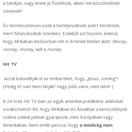
a tandíjat, vagy lenne jó fizetésük, akkor mit köszönnének
Istennek?
És természetesen ezek a beteljesülések azért történtek,
mert fohászkodtak Istenhez. Ezekből azt hiszem, kiderül,
hogy Afrikában elsősorban mit is értenek hitélet alatt.
Money,
money, money,
kell a
money
.
Hit TV
Azzal bolondítják el az embereket, hogy „Jesus, coming”!
(Pedig itt van! Nem látják? Vagy jobb várni, mint látni? )
A 24 órás Hit TV-ben az egyik amerikai prédikátor adatokat
sorakoztatott fel, hogy Afrikában és Ázsiában a keresztények
száma sokkal jobban gyarapszik, mint Európában vagy
Amerikában. Nem említi persze, hogy
a minőség nem