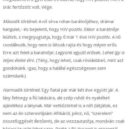
srác fertőzött volt. Vége.
Második történet
. A nő sírva rohan barátnőjéhez, drámai
hangulat,- és bejelenti, hogy HIV pozitív. Ekkor a barátnője
leülteti, s megnyugtatja, hogy ő már 1 éve HIV pozitív. A nő
csodálkozik, hogy nem is látszik rajta és hogy milyen erős.
Erre azt feleli a baratnője:
Legyünk együtt erősek. Lehet így is
teljes életet élni.
(Tény, hogy lehet, csak rövidebbet, mint azt
gondolnánk. Igaz, hogy a halállal egészségesen sem
számolunk.)
Harmadik történet
. Egy fiatal pár már két éve együtt jár. A
lány felmegy a fiú lakására, aki szép ruhát és nyakéket
ajándékoz a lánynak. Már vetkőztetné is a nőt (látjátok, ez
nem az én sztereotípiám Afrikáról, pénz, nő, “szerelem”
összefüggését illetően!!), de az visszautasítja, mondván: csak
házasság után lehet szex. Pedig a fiú óvszert is prezentál