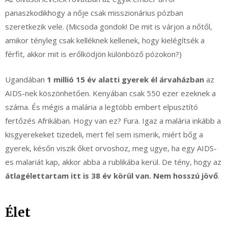
panaszkodikhogy a nője csak misszionárius pózban
szeretkezik vele. (Micsoda gondok! De mit is várjon a nőtől,
amikor tényleg csak kelléknek kellenek, hogy kielégítsék a
férfit, akkor mit is erőlködjön különböző pózokon?)
Ugandában
1 millió 15 év alatti gyerek él árvaházban
az
AIDS-nek köszönhetően. Kenyában csak 550 ezer ezeknek a
száma. És mégis a malária a legtöbb embert elpusztító
fertőzés Afrikában. Hogy van ez? Fura. Igaz a malária inkább a
kisgyerekeket tizedeli, mert fel sem ismerik, miért bőg a
gyerek, későn viszik őket orvoshoz, meg ugye, ha egy AIDS-
es malariát kap, akkor abba a rublikába kerül. De tény, hogy az
átlagélettartam itt is 38 év körül van. Nem hosszú jövő
.
Élet