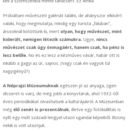
kell a szomszédba menni tanácsért. Ez Afrika.
Próbáltam művészeti galériát találni, de ahányszor elkísért
valaki, hogy megmutatja, mindig egy turista „faluban”,
árusoknál kötöttünk ki, mert
olyan, hogy művészet, mint
kiderült, nemigen létezik számukra.
Ugye,
nincs
művészet csak úgy önmagáért, hanem csak, ha pénz is
lesz belőle.
No és ez lesz a kézműves vásár, habár ott is
inkább a gagyi az úr, sajnos. (Vagy csak én vagyok túl
nagyigényű?)
A Néprajzi Múzeumuknak
egészen jó az anyaga, (igen
dícseret is van), de még jobb a könyvtáruk, ahol 1932-től
éves periodikákat olvashatunk a kultúrájukról. A Múzeumban
még
élő zenét is prezentálnak
, illetve egy fotókiállítás is
nyílt egy múlt századi lengyel utazó ugandai képeiből. Bizony
nekik is volt utazójuk.