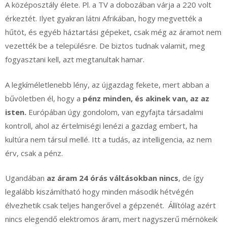
A középosztály élete. Pl. a TV a dobozában várja a 220 volt
érkeztét. Ilyet gyakran látni Afrikában, hogy megvették a
hűtöt, és egyéb háztartási gépeket, csak még az áramot nem
vezették be a településre. De biztos tudnak valamit, meg
fogyasztani kell, azt megtanultak hamar.
A legkíméletlenebb lény, az újgazdag fekete, mert abban a
bűvöletben él, hogy a
pénz minden, és akinek van, az az
isten.
Európában úgy gondolom, van egyfajta társadalmi
kontroll, ahol az értelmiségi lenézi a gazdag embert, ha
kultúra nem társul mellé. Itt a tudás, az intelligencia, az nem
érv, csak a pénz.
Ugandában
az áram 24 órás váltásokban nincs
, de így
legalább kiszámítható hogy minden második hétvégén
élvezhetik csak teljes hangerővel a gépzenét. Állítólag azért
nincs elegendő elektromos áram, mert nagyszerű mérnökeik