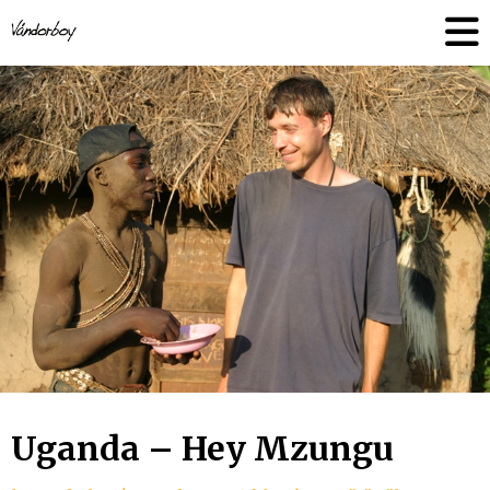
Skip
vandorboy
to
content
Uganda – Hey Mzungu