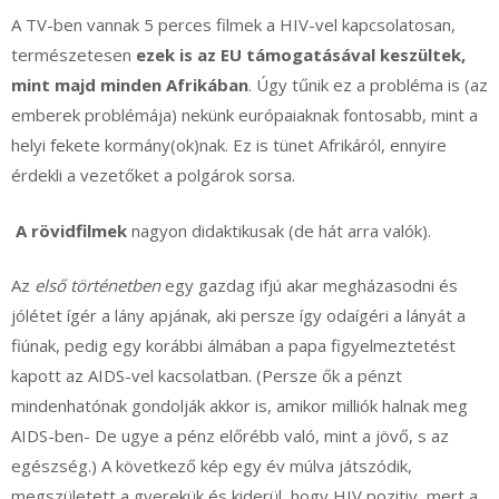
A TV-ben vannak 5 perces filmek a HIV-vel kapcsolatosan,
természetesen
ezek is az EU támogatásával keszültek,
mint majd minden Afrikában
. Úgy tűnik ez a probléma is (az
emberek problémája) nekünk európaiaknak fontosabb, mint a
helyi fekete kormány(ok)nak. Ez is tünet Afrikáról, ennyire
érdekli a vezetőket a polgárok sorsa.
A rövidfilmek
nagyon didaktikusak (de hát arra valók).
Az
első történetben
egy gazdag ifjú akar megházasodni és
jólétet ígér a lány apjának, aki persze így odaígéri a lányát a
fiúnak, pedig egy korábbi álmában a papa figyelmeztetést
kapott az AIDS-vel kacsolatban. (Persze ők a pénzt
mindenhatónak gondolják akkor is, amikor milliók halnak meg
AIDS-ben- De ugye a pénz előrébb való, mint a jövő, s az
egészség.) A következő kép egy év múlva játszódik,
megszületett a gyerekük és kiderül, hogy HIV pozitiv, mert a