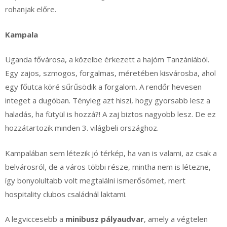
rohanjak előre.
Kampala
Uganda fővárosa, a közelbe érkezett a hajóm Tanzániából.
Egy zajos, szmogos, forgalmas, méretében kisvárosba, ahol
egy főutca köré sűrűsödik a forgalom. A rendőr hevesen
integet a dugóban. Tényleg azt hiszi, hogy gyorsabb lesz a
haladás, ha fütyül is hozzá?! A zaj biztos nagyobb lesz. De ez
hozzátartozik minden 3. világbeli országhoz.
Kampalában sem létezik jó térkép, ha van is valami, az csak a
belvárosról, de a város többi része, mintha nem is létezne,
így bonyolultabb volt megtalálni ismerősömet, mert
hospitality clubos családnál laktami.
A legviccesebb a
minibusz pályaudvar
, amely a végtelen