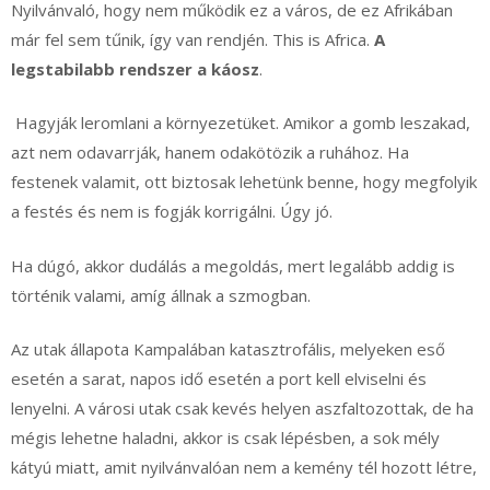
Nyilvánvaló, hogy nem működik ez a város, de ez Afrikában
már fel sem tűnik, így van rendjén. This is Africa.
A
legstabilabb rendszer a káosz
.
Hagyják leromlani a környezetüket. Amikor a gomb leszakad,
azt nem odavarrják, hanem odakötözik a ruhához. Ha
festenek valamit, ott biztosak lehetünk benne, hogy megfolyik
a festés és nem is fogják korrigálni. Úgy jó.
Ha dúgó, akkor dudálás a megoldás, mert legalább addig is
történik valami, amíg állnak a szmogban.
Az utak állapota Kampalában katasztrofális, melyeken eső
esetén a sarat, napos idő esetén a port kell elviselni és
lenyelni. A városi utak csak kevés helyen aszfaltozottak, de ha
mégis lehetne haladni, akkor is csak lépésben, a sok mély
kátyú miatt, amit nyilvánvalóan nem a kemény tél hozott létre,