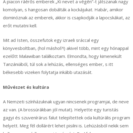
A piacon ráérős emberek „Ki nevet a végén”-t játszanak nagy
komolyan, s hangosan dobálták a kockájukat. Habár, amikor
dominóznak az emberek, akkor is csapkodják a lapocskákat, az
erőt mutatni kell.
Mit ad Isten, összefutok egy izraeli sráccal egy
könyvesboltban, (hol máshol?!) akivel több, mint egy hónappal
ezelőtt Malawiban találkoztam. Elmondta, hogy kimenekült
Tanzániából, túl sok a lehúzás, ellenséges ember, s itt
békesebb vizeken folytatja inkább utazását.
Művészet és kultúra
A Nemzeti színházuknak ugyan nincsenek programjai, de neve
az van. (A brossúrákban jól mutat). Helyette egy turistás
gagyi és szuvenírárus falut telepítettek oda kultúrális program
helyett. Meg fél dollárért lehet pisilni is. Lehúzásból nekik sem