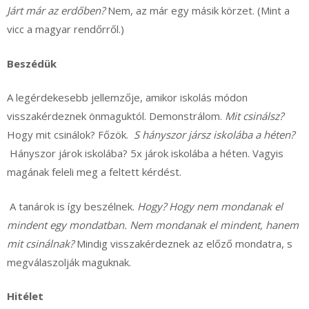
Járt már az erdőben?
Nem, az már egy másik körzet. (Mint a
vicc a magyar rendőrről.)
Beszédük
A legérdekesebb jellemzője, amikor iskolás módon
visszakérdeznek önmaguktól. Demonstrálom.
Mit csinálsz?
Hogy mit csinálok? Főzök.
S hányszor jársz iskolába a héten?
Hányszor járok iskolába? 5x járok iskolába a héten. Vagyis
magának feleli meg a feltett kérdést.
A tanárok is így beszélnek.
Hogy?
Hogy nem mondanak el
mindent egy mondatban. Nem mondanak el mindent, hanem
mit csinálnak?
Mindig visszakérdeznek az előző mondatra, s
megválaszolják maguknak.
Hitélet