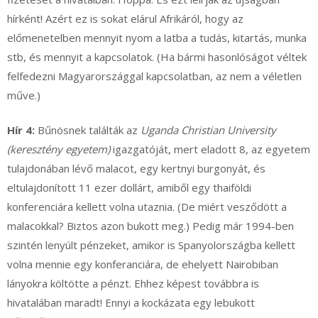
hírként! Azért ez is sokat elárul Afrikáról, hogy az
előmenetelben mennyit nyom a latba a tudás, kitartás, munka
stb, és mennyit a kapcsolatok. (Ha bármi hasonlóságot véltek
felfedezni Magyarországgal kapcsolatban, az nem a véletlen
műve.)
Hír 4:
Bűnösnek találták az
Uganda Christian University
(keresztény egyetem)
igazgatóját, mert eladott 8, az egyetem
tulajdonában lévő malacot, egy kertnyi burgonyát, és
eltulajdonított 11 ezer dollárt, amiből egy thaiföldi
konferenciára kellett volna utaznia. (De miért vesződött a
malacokkal? Biztos azon bukott meg.) Pedig már 1994-ben
szintén lenyúlt pénzeket, amikor is Spanyolországba kellett
volna mennie egy konferanciára, de ehelyett Nairobiban
lányokra költötte a pénzt. Ehhez képest továbbra is
hivatalában maradt! Ennyi a kockázata egy lebukott