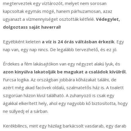
megterveztek egy víztározót, melyet nem sorosan
kapcsoltak egymás mögé, hanem párhuzamosan, azaz
ugyanazt a vízmennyiséget osztották kétfelé.
Védegylet,
dolgoztass saját haverral!
Egyébként keleten
a víz is 24 órás váltásban érkezik
. Egy
nap van, egy nap nincs. De legalább tervezhető, és ez jó.
Érdekes a fém lakásajtókon van egy négyzet alakú lyuk, és
azon kinyúlva lakatolják be magukat a családok kívülről.
Furcsa logika. Az országban jobbára kőházakat találni, de
azért még akad facövek oldalú, szalmatetős ház is. A toalett
szigorúan házon kívül található. A zuhanyozó is csak egy
ágakkal elkerített hely, ahol egy nagyobb kő biztosította, hogy
ne süllyedj el a sárban.
Kerékbilincs, mint egy házilag barkácsolt vasdarab, egy darab