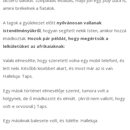
dicsérő dalokat. Színpadias előadás, majd jön egy
play back
is,
amire brékelnek a fiatalok.
A tagok a gyülekezet előtt
nyilvánosan vallanak
istenélményükről
, hogyan segített nekik Isten, amikor hozzá
imádkoztak.
Hozok pár példát, hogy megértsük a
lelkületüket az afrikaiaknak:
Valaki elmesélte, hogy szeretett volna egy mobil telefont, és
lett neki. Később kisebbet akart, és most már az is van.
Halleluja. Taps.
Egy másik történet elmesélője szerint, tumora volt a
hölgynek, de ő imádkozott és elmúlt. (Arról nem vallott, hogy
volt-e orvosnál.) Taps.
Egy másiknak balesete volt, és túlélte. Halleluja.