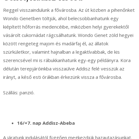
Reggel visszaindulunk a fővárosba. Az út közben a pihenőnket
Wondo Genetben töltjük, ahol belecsobbanhatunk egy
kiépített hőforrás medencéibe, miközben helyi gyerekektől
vásárolt cukornádat rágcsálhatunk. Wondo Genet zöld hegyei
között rengeteg majom és madárfaj él, az állatok
szürkületkor, valamint hajnalban a legaktívabbak, de kis
szerencsével mi is rábukkanhatunk egy-egy példányra. Kora
délután terepjáróinkba visszaülve Addisz felé vesszük az
irányt, a késő esti órákban érkezünk vissza a fővárosba.
Szállás: panzió.
16/+7. nap Addisz-Abeba
A járatunk indulásától függően megkezdjük hazautazásunkat.