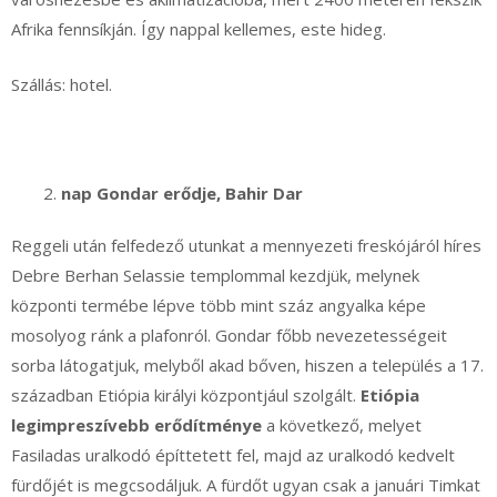
Afrika fennsíkján. Így nappal kellemes, este hideg.
Szállás: hotel.
nap Gondar erődje, Bahir Dar
Reggeli után felfedező utunkat a mennyezeti freskójáról híres
Debre Berhan Selassie templommal kezdjük, melynek
központi termébe lépve több mint száz angyalka képe
mosolyog ránk a plafonról. Gondar főbb nevezetességeit
sorba látogatjuk, melyből akad bőven, hiszen a település a 17.
században Etiópia királyi központjául szolgált.
Etiópia
legimpreszívebb erődítménye
a következő, melyet
Fasiladas uralkodó építtetett fel, majd az uralkodó kedvelt
fürdőjét is megcsodáljuk. A fürdőt ugyan csak a januári Timkat