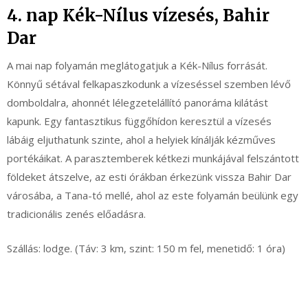
4. nap Kék-Nílus vízesés, Bahir
Dar
A mai nap folyamán meglátogatjuk a Kék-Nílus forrását.
Könnyű sétával felkapaszkodunk a vízeséssel szemben lévő
domboldalra, ahonnét lélegzetelállító panoráma kilátást
kapunk. Egy fantasztikus függőhídon keresztül a vízesés
lábáig eljuthatunk szinte, ahol a helyiek kínálják kézműves
portékáikat. A parasztemberek kétkezi munkájával felszántott
földeket átszelve, az esti órákban érkezünk vissza Bahir Dar
városába, a Tana-tó mellé, ahol az este folyamán beülünk egy
tradicionális zenés előadásra.
Szállás: lodge. (Táv: 3 km, szint: 150 m fel, menetidő: 1 óra)