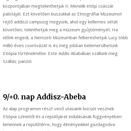
központjában megtekinthetjük II. Menelik etióp császár
palotáját. Ezt követően buszukkal az Etnográfiai Múzeumot
rejtő addiszi campusig megyünk, ahol egy kellemes sétát
követően, tekinthetjük meg a múzeum gyűjteményét. Ha
időnk engedi, a Nemzeti Múzeumban felkereshetjük Lucy több
millió éves csontvázát is és még jobban belemerülhetünk
Etiópia történelmébe. Este Addis Ababában szállunk meg.
Szállás: panzió.
9/+0. nap Addisz-Abeba
Az alap programon részt vevő utasaink búcsút vesznek
Etiópia színeitől és a repülőjárat indulásának függvényében
kimennek a repülőtérre, hogy élményeikkel gazdagodva