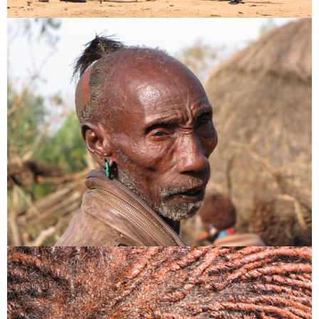
Honlap
A nevem, e-mail címem, és weboldalcímem mentése a
böngészőben a következő hozzászólásomhoz.
Are you human? Please solve:
CAPTCHA Kód
*