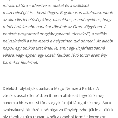
infrastruktúra – ideértve az utakat és a szállások
felszereltségét is – kezdetleges. Rugalmasan alkalmazkodunk
az aktuális lehetőségekhez, piacokhoz, eseményekhez, hogy
minél érdekesebb napokat töltsünk az Omo-völgyében. A
konkrét programról (meglátogatandó törzsekről, a szállás
helyszínéről) a túravezető a helyszínen tud dönteni. Az alábbi
napok egy tipikus utat írnak le, amit egy út járhatatlanná
válása, vagy éppen egy közeli faluban lévő törzsi esemény
bármikor felülírhat.
Délelőtt folytatjuk utunkat a Mago Nemzeti Parkba. A
várakozással ellentétben itt nem állatokat figyelünk meg,
hanem a híres mursi törzs egyik faluját látogatjuk meg. Apró
szalmakunyhók között sétálgatva fényképezhetjük le a tőlünk
oly távoli kultúra tagjait. A nők agyagból formált korongot