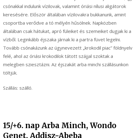
csónakkal indulunk vízilovak, valamint óriási nílusi aligátorok
keresésére. Először általában vízilovakra bukkanunk, amint
csoportba verődve a tó mélyén hűsölnek. Napközben
általában csak hátukat, apró füleiket és szemeiket dugjak ki a
vízből. Leginkább éjszaka járnak ki a partra füvet legelni.
Tovább csónakázunk az úgynevezett „krokodil piac” földnyelv
felé, ahol az óriási krokodilok tátott szájjal szoktak a
melegben sziesztázni. Az éjszakát arba minchi szállásunkon
töltjük.
Szállás: szálló.
15/+6. nap Arba Minch, Wondo
Genet, Addisz-Abeba