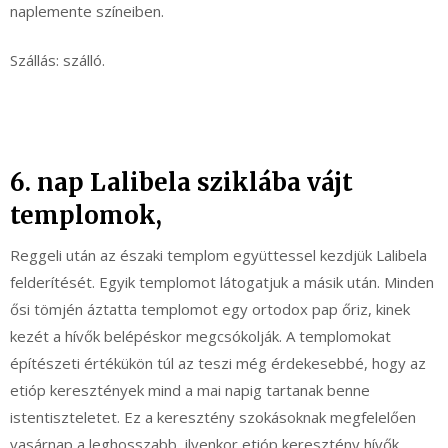
naplemente színeiben.
Szállás: szálló.
6. nap Lalibela sziklába vájt
templomok,
Reggeli után az északi templom együttessel kezdjük Lalibela
felderítését. Egyik templomot látogatjuk a másik után. Minden
ősi tömjén áztatta templomot egy ortodox pap őriz, kinek
kezét a hívők belépéskor megcsókolják. A templomokat
építészeti értékükön túl az teszi még érdekesebbé, hogy az
etióp keresztények mind a mai napig tartanak benne
istentiszteletet. Ez a keresztény szokásoknak megfelelően
vasárnap a leghosszabb, ilyenkor etióp keresztény hívők