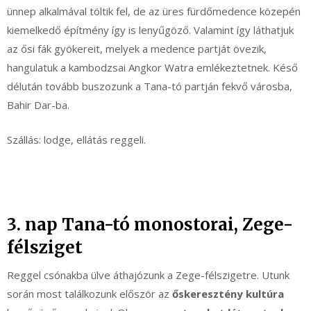
ünnep alkalmával töltik fel, de az üres fürdőmedence közepén
kiemelkedő építmény így is lenyűgöző. Valamint így láthatjuk
az ősi fák gyökereit, melyek a medence partját övezik,
hangulatuk a kambodzsai Angkor Watra emlékeztetnek. Késő
délután tovább buszozunk a Tana-tó partján fekvő városba,
Bahir Dar-ba.
Szállás: lodge, ellátás reggeli.
3. nap Tana-tó monostorai, Zege-
félsziget
Reggel csónakba ülve áthajózunk a Zege-félszigetre. Utunk
során most találkozunk először az
őskeresztény kultúra