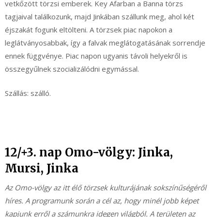
vetkőzött törzsi emberek. Key Afarban a Banna törzs
tagjaival találkozunk, majd Jinkában szállunk meg, ahol két
éjszakát fogunk eltölteni. A törzsek piac napokon a
leglátványosabbak, így a falvak meglátogatásának sorrendje
ennek függvénye. Piac napon ugyanis távoli helyekről is
összegyűlnek szocializálódni egymással.
Szállás: szálló.
12/+3. nap Omo-völgy: Jinka,
Mursi, Jinka
Az Omo-völgy az itt élő törzsek kulturájának sokszínűségéről
híres. A programunk során a cél az, hogy minél jobb képet
kapjunk erről a számunkra idegen világból. A területen az