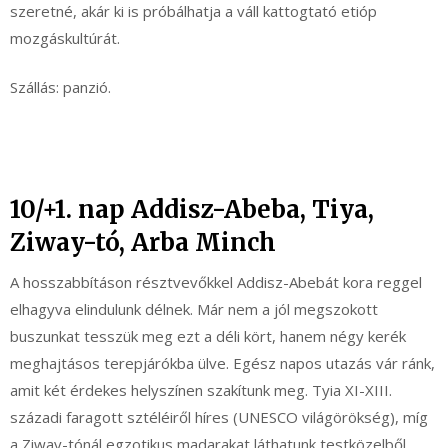
szeretné, akár ki is próbálhatja a váll kattogtató etióp
mozgáskultúrát.
Szállás: panzió.
10/+1. nap Addisz-Abeba, Tiya,
Ziway-tó, Arba Minch
A hosszabbításon résztvevőkkel Addisz-Abebát kora reggel
elhagyva elindulunk délnek. Már nem a jól megszokott
buszunkat tesszük meg ezt a déli kört, hanem négy kerék
meghajtásos terepjárókba ülve. Egész napos utazás vár ránk,
amit két érdekes helyszínen szakítunk meg. Tyia XI-XIII.
századi faragott sztéléiről híres (UNESCO világörökség), míg
a Ziway-tónál egzotikus madarakat láthatunk testközelből,