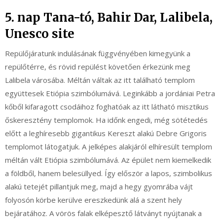
5. nap Tana-tó, Bahir Dar, Lalibela,
Unesco site
Repülőjáratunk indulásának függvényében kimegyünk a
repülőtérre, és rövid repülést követően érkezünk meg
Lalibela városába. Méltán váltak az itt található templom
együttesek Etiópia szimbólumává. Leginkább a jordániai Petra
kőből kifaragott csodáihoz foghatóak az itt látható misztikus
őskeresztény templomok. Ha időnk engedi, még sötétedés
előtt a leghíresebb gigantikus Kereszt alakú Debre Grigoris
templomot látogatjuk. A jelképes alakjáról elhíresült templom
méltán vált Etiópia szimbólumává. Az épület nem kiemelkedik
a földből, hanem belesüllyed. Így először a lapos, szimbolikus
alakú tetejét pillantjuk meg, majd a hegy gyomrába vájt
folyosón körbe kerülve ereszkedünk alá a szent hely
bejáratához. A vörös falak elképesztő látványt nyújtanak a