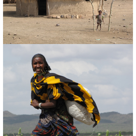
Fotók
Kelet Afrika
[:en]Africa[:hu]Afrika[:]