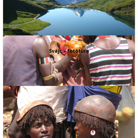
május 9, 2021
Svájc – fotótúra
Vélemény, hozzászólás?
Az e-mail címet nem tesszük közzé.
A kötelező mezőket
*
karakterrel jelöltük