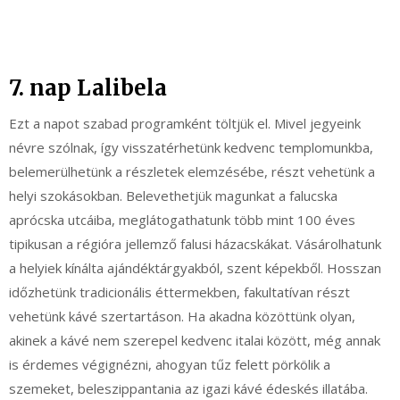
7. nap Lalibela
Ezt a napot szabad programként töltjük el. Mivel jegyeink
névre szólnak, így visszatérhetünk kedvenc templomunkba,
belemerülhetünk a részletek elemzésébe, részt vehetünk a
helyi szokásokban. Belevethetjük magunkat a falucska
aprócska utcáiba, meglátogathatunk több mint 100 éves
tipikusan a régióra jellemző falusi házacskákat. Vásárolhatunk
a helyiek kínálta ajándéktárgyakból, szent képekből. Hosszan
időzhetünk tradicionális éttermekben, fakultatívan részt
vehetünk kávé szertartáson. Ha akadna közöttünk olyan,
akinek a kávé nem szerepel kedvenc italai között, még annak
is érdemes végignézni, ahogyan tűz felett pörkölik a
szemeket, beleszippantania az igazi kávé édeskés illatába.