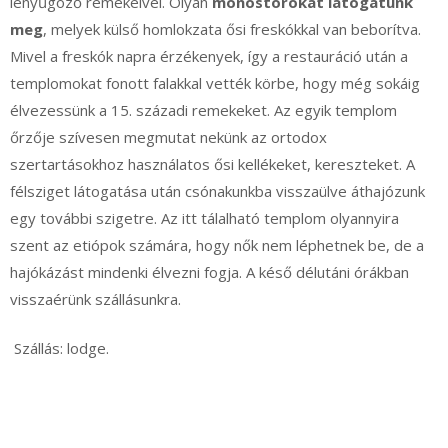
lenyűgöző remekeivel. Olyan
monostorokat látogatunk
meg
, melyek külső homlokzata ősi freskókkal van beborítva.
Mivel a freskók napra érzékenyek, így a restauráció után a
templomokat fonott falakkal vették körbe, hogy még sokáig
élvezessünk a 15. századi remekeket. Az egyik templom
őrzője szívesen megmutat nekünk az ortodox
szertartásokhoz használatos ősi kellékeket, kereszteket. A
félsziget látogatása után csónakunkba visszaülve áthajózunk
egy további szigetre. Az itt tálalható templom olyannyira
szent az etiópok számára, hogy nők nem léphetnek be, de a
hajókázást mindenki élvezni fogja. A késő délutáni órákban
visszaérünk szállásunkra.
Szállás: lodge.