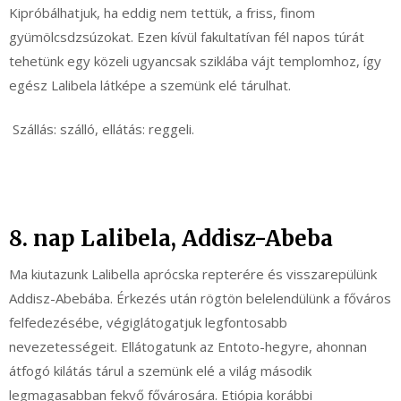
Kipróbálhatjuk, ha eddig nem tettük, a friss, finom
gyümölcsdzsúzokat. Ezen kívül fakultatívan fél napos túrát
tehetünk egy közeli ugyancsak sziklába vájt templomhoz, így
egész Lalibela látképe a szemünk elé tárulhat.
Szállás: szálló, ellátás: reggeli.
8. nap Lalibela, Addisz-Abeba
Ma kiutazunk Lalibella aprócska repterére és visszarepülünk
Addisz-Abebába. Érkezés után rögtön belelendülünk a főváros
felfedezésébe, végiglátogatjuk legfontosabb
nevezetességeit. Ellátogatunk az Entoto-hegyre, ahonnan
átfogó kilátás tárul a szemünk elé a világ második
legmagasabban fekvő fővárosára. Etiópia korábbi