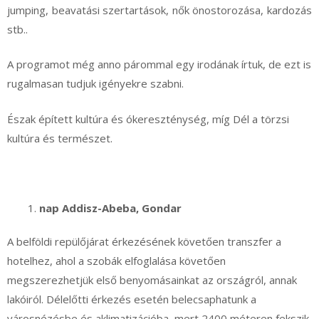
jumping, beavatási szertartások, nők önostorozása, kardozás
stb..
A programot még anno párommal egy irodának írtuk, de ezt is
rugalmasan tudjuk igényekre szabni.
Észak épített kultúra és ókereszténység, míg Dél a törzsi
kultúra és természet.
nap Addisz-Abeba, Gondar
A belföldi repülőjárat érkezésének követően transzfer a
hotelhez, ahol a szobák elfoglalása követően
megszerezhetjük első benyomásainkat az országról, annak
lakóiról. Délelőtti érkezés esetén belecsaphatunk a
városnézésbe és aklimatizációba, mert 2400 méteren fekszik