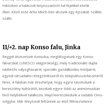
miközben a halászok lenyisszantott hal fejekkel etetik
őket. Késő este Arba Minch-ben alszunk egy éjszakát. Szállás
szálló.
11/+2. nap Konso falu, Jinka
Reggel átvezetünk Konsoba, meglátogatunk egy Konso
falvacskàt (UNESCO világörökség), mely tradicionális dupla
nádtetős vályogházairól, speciális gazdálkodási módjairól,
egyedi társadalmi rétegződéseiről és településszerkezetéről
híres. A faluban már érezhetjük, hogy egyre távolodunk a
keresztény kultúrától, kezdünk egyre több az animizmusban
hívő helybélivel találkozni. Majd leereszkedünk a vadabb Omo-
völgybe. Már Weytonál feltűnnek az első félmeztelenre