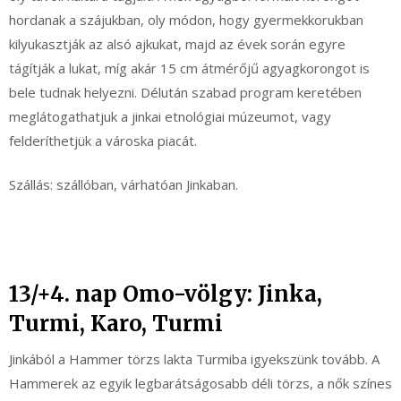
hordanak a szájukban, oly módon, hogy gyermekkorukban
kilyukasztják az alsó ajkukat, majd az évek során egyre
tágítják a lukat, míg akár 15 cm átmérőjű agyagkorongot is
bele tudnak helyezni. Délután szabad program keretében
meglátogathatjuk a jinkai etnológiai múzeumot, vagy
felderíthetjük a városka piacát.
Szállás: szállóban, várhatóan Jinkaban.
13/+4. nap Omo-völgy: Jinka,
Turmi, Karo, Turmi
Jinkából a Hammer törzs lakta Turmiba igyekszünk tovább. A
Hammerek az egyik legbarátságosabb déli törzs, a nők színes