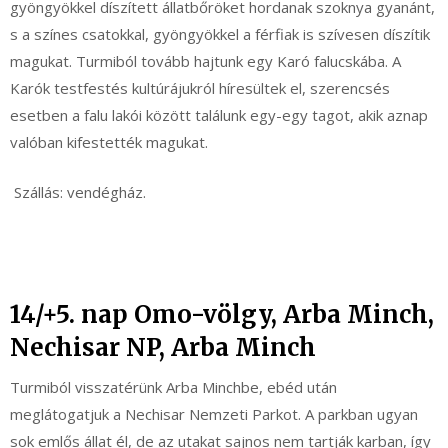
gyöngyökkel díszített állatbőröket hordanak szoknya gyanánt,
s a színes csatokkal, gyöngyökkel a férfiak is szívesen díszítik
magukat. Turmiból tovább hajtunk egy Karó falucskába. A
Karók testfestés kultúrájukról híresültek el, szerencsés
esetben a falu lakói között találunk egy-egy tagot, akik aznap
valóban kifestették magukat.
Szállás: vendégház.
14/+5. nap Omo-völgy, Arba Minch,
Nechisar NP, Arba Minch
Turmiból visszatérünk Arba Minchbe, ebéd után
meglátogatjuk a Nechisar Nemzeti Parkot. A parkban ugyan
sok emlős állat él, de az utakat sajnos nem tartják karban, így