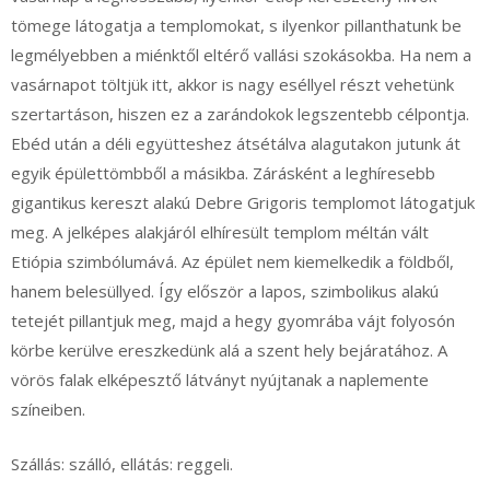
tömege látogatja a templomokat, s ilyenkor pillanthatunk be
legmélyebben a miénktől eltérő vallási szokásokba. Ha nem a
vasárnapot töltjük itt, akkor is nagy eséllyel részt vehetünk
szertartáson, hiszen ez a zarándokok legszentebb célpontja.
Ebéd után a déli együtteshez átsétálva alagutakon jutunk át
egyik épülettömbből a másikba. Zárásként a leghíresebb
gigantikus kereszt alakú Debre Grigoris templomot látogatjuk
meg. A jelképes alakjáról elhíresült templom méltán vált
Etiópia szimbólumává. Az épület nem kiemelkedik a földből,
hanem belesüllyed. Így először a lapos, szimbolikus alakú
tetejét pillantjuk meg, majd a hegy gyomrába vájt folyosón
körbe kerülve ereszkedünk alá a szent hely bejáratához. A
vörös falak elképesztő látványt nyújtanak a naplemente
színeiben.
Szállás: szálló, ellátás: reggeli.