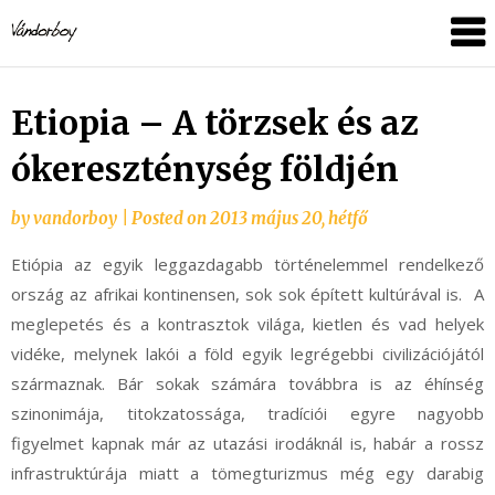
Skip
vandorboy
to
content
Etiopia – A törzsek és az
ókereszténység földjén
by
vandorboy
|
Posted on
2013 május 20, hétfő
Etiópia az egyik leggazdagabb történelemmel rendelkező
ország az afrikai kontinensen, sok sok épített kultúrával is. A
meglepetés és a kontrasztok világa, kietlen és vad helyek
vidéke, melynek lakói a föld egyik legrégebbi civilizációjától
származnak. Bár sokak számára továbbra is az éhínség
szinonimája, titokzatossága, tradíciói egyre nagyobb
figyelmet kapnak már az utazási irodáknál is, habár a rossz
infrastruktúrája miatt a tömegturizmus még egy darabig