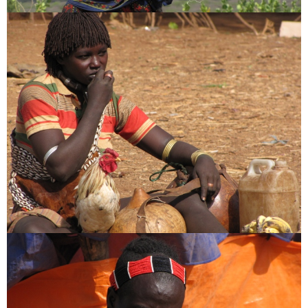
[:en]My Tour offers[:hu]Utazz velem külföldre[:]
Afrika
Etiópia
fotó
ortodox kereszténység
törzsek
utazás
utazás ajánlat
About the author
Világlátott, világjárt, jártas a világban, mert világot járt.
Alternatív világjárás, alternatív világlátás.