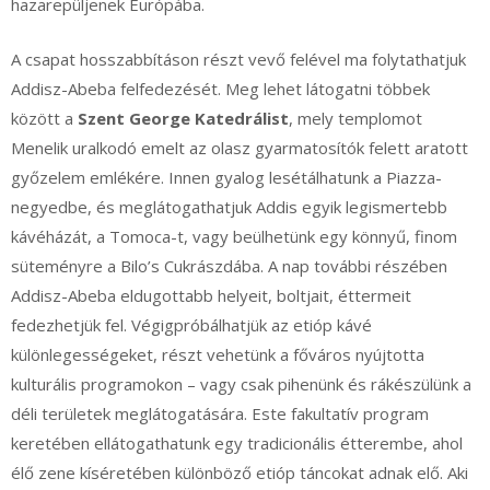
hazarepüljenek Európába.
A csapat hosszabbításon részt vevő felével ma folytathatjuk
Addisz-Abeba felfedezését. Meg lehet látogatni többek
között a
Szent George Katedrálist
, mely templomot
Menelik uralkodó emelt az olasz gyarmatosítók felett aratott
győzelem emlékére. Innen gyalog lesétálhatunk a Piazza-
negyedbe, és meglátogathatjuk Addis egyik legismertebb
kávéházát, a Tomoca-t, vagy beülhetünk egy könnyű, finom
süteményre a Bilo’s Cukrászdába. A nap további részében
Addisz-Abeba eldugottabb helyeit, boltjait, éttermeit
fedezhetjük fel. Végigpróbálhatjük az etióp kávé
különlegességeket, részt vehetünk a főváros nyújtotta
kulturális programokon – vagy csak pihenünk és rákészülünk a
déli területek meglátogatására. Este fakultatív program
keretében ellátogathatunk egy tradicionális étterembe, ahol
élő zene kíséretében különböző etióp táncokat adnak elő. Aki