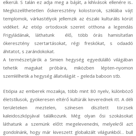
elkerüli. S talán ez adja meg a báját, a kihívások ellenére is..
Megközelíthetetlen őskeresztény kolostorok, sziklába vájt
templomok, várkastélyok jellemzik az északi kulturális körút
vidéket. Az etióp ortodoxok szerint otthona a legendás
Frigyládának, láthatunk élő, több órás hamisítatlan
ókeresztény szertartásokat, régi freskókat, s odaadó
áhitatot, s zarándokokat.
A természetjárók a Simien hegység egyedülálló világában
tehetik magukat próbára, miközben lépten-nyomon
szemlélhetik a hegység állatvilágát – geleda baboon stb.
Etiópia az emberek mozaikja, több mint 80 nyelv, különböző
életstílusok, gyökeresen eltérő kultúrák keverednek itt. A déli
területeken meztelen, színesen díszített törzsek
kaleidoszkópjával találkozunk. Még olyan ősi szokásokat
láthatunk a szemünk előtt megelevenedni, melyekről azt
gondolnánk, hogy már kiveszett globalizált világunkból… bull