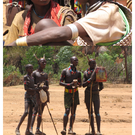
Hozzászólás
*
Név
*
E-mail cím
*