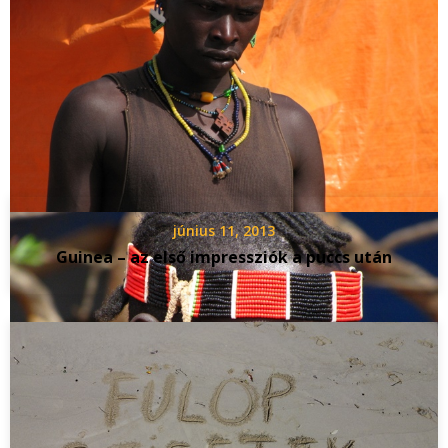
165 ország, sok élmény, rengeteg tanulság, és
végeláthatatlan történetek. Itt a blogomban.
Related Posts
június 11, 2013
Guinea – az első impressziók a puccs után