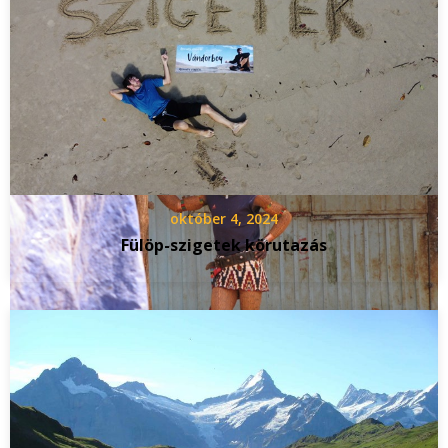
október 4, 2024
Fülöp-szigetek körutazás