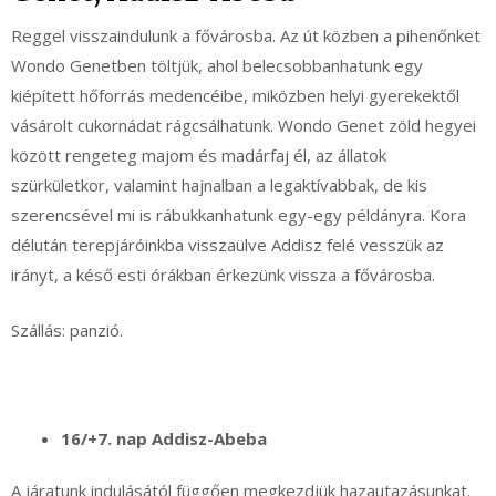
Reggel visszaindulunk a fővárosba. Az út közben a pihenőnket
Wondo Genetben töltjük, ahol belecsobbanhatunk egy
kiépített hőforrás medencéibe, miközben helyi gyerekektől
vásárolt cukornádat rágcsálhatunk. Wondo Genet zöld hegyei
között rengeteg majom és madárfaj él, az állatok
szürkületkor, valamint hajnalban a legaktívabbak, de kis
szerencsével mi is rábukkanhatunk egy-egy példányra. Kora
délután terepjáróinkba visszaülve Addisz felé vesszük az
irányt, a késő esti órákban érkezünk vissza a fővárosba.
Szállás: panzió.
16/+7. nap Addisz-Abeba
A járatunk indulásától függően megkezdjük hazautazásunkat.