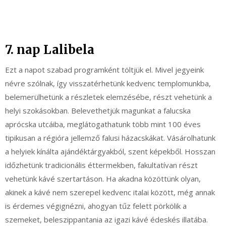
7. nap Lalibela
Ezt a napot szabad programként töltjük el. Mivel jegyeink
névre szólnak, így visszatérhetünk kedvenc templomunkba,
belemerülhetünk a részletek elemzésébe, részt vehetünk a
helyi szokásokban. Belevethetjük magunkat a falucska
aprócska utcáiba, meglátogathatunk több mint 100 éves
tipikusan a régióra jellemző falusi házacskákat. Vásárolhatunk
a helyiek kínálta ajándéktárgyakból, szent képekből. Hosszan
időzhetünk tradicionális éttermekben, fakultatívan részt
vehetünk kávé szertartáson. Ha akadna közöttünk olyan,
akinek a kávé nem szerepel kedvenc italai között, még annak
is érdemes végignézni, ahogyan tűz felett pörkölik a
szemeket, beleszippantania az igazi kávé édeskés illatába.