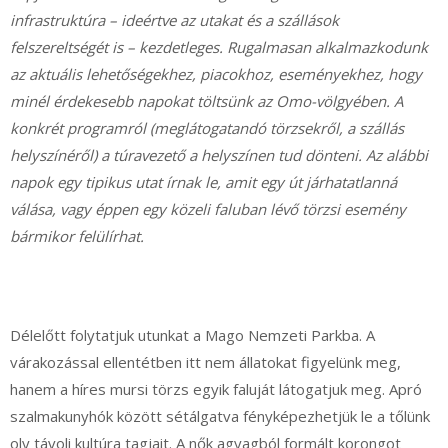
infrastruktúra – ideértve az utakat és a szállások
felszereltségét is – kezdetleges. Rugalmasan alkalmazkodunk
az aktuális lehetőségekhez, piacokhoz, eseményekhez, hogy
minél érdekesebb napokat töltsünk az Omo-völgyében. A
konkrét programról (meglátogatandó törzsekről, a szállás
helyszínéről) a túravezető a helyszínen tud dönteni. Az alábbi
napok egy tipikus utat írnak le, amit egy út járhatatlanná
válása, vagy éppen egy közeli faluban lévő törzsi esemény
bármikor felülírhat.
Délelőtt folytatjuk utunkat a Mago Nemzeti Parkba. A
várakozással ellentétben itt nem állatokat figyelünk meg,
hanem a híres mursi törzs egyik faluját látogatjuk meg. Apró
szalmakunyhók között sétálgatva fényképezhetjük le a tőlünk
oly távoli kultúra tagjait. A nők agyagból formált korongot