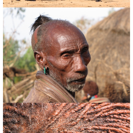
Név
*
E-mail cím
*
Honlap