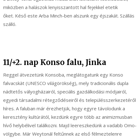
miközben a halászok lenyisszantott hal fejekkel etetik
őket. Késő este Arba Minch-ben alszunk egy éjszakát. Szállás
szálló.
11/+2. nap Konso falu, Jinka
Reggel átvezetünk Konsoba, meglátogatunk egy Konso
falvacskàt (UNESCO világörökség), mely tradicionális dupla
nádtetős vályogházairól, speciális gazdálkodási módjairól,
egyedi társadalmi rétegződéseiről és településszerkezetéről
híres. A faluban már érezhetjük, hogy egyre távolodunk a
keresztény kultúrától, kezdünk egyre több az animizmusban
hívő helybélivel találkozni. Majd leereszkedünk a vadabb Omo-
völgybe. Már Weytonál feltűnnek az első félmeztelenre