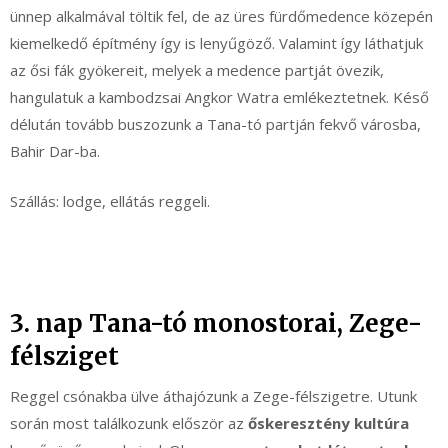
ünnep alkalmával töltik fel, de az üres fürdőmedence közepén
kiemelkedő építmény így is lenyűgöző. Valamint így láthatjuk
az ősi fák gyökereit, melyek a medence partját övezik,
hangulatuk a kambodzsai Angkor Watra emlékeztetnek. Késő
délután tovább buszozunk a Tana-tó partján fekvő városba,
Bahir Dar-ba.
Szállás: lodge, ellátás reggeli.
3. nap Tana-tó monostorai, Zege-
félsziget
Reggel csónakba ülve áthajózunk a Zege-félszigetre. Utunk
során most találkozunk először az
őskeresztény kultúra