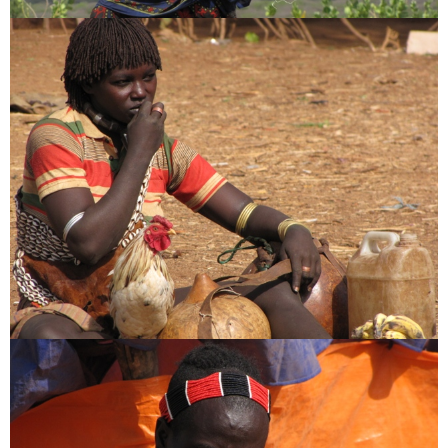
[:en]My Tour offers[:hu]Utazz velem külföldre[:]
Afrika
Etiópia
fotó
ortodox kereszténység
törzsek
utazás
utazás ajánlat
About the author
Világlátott, világjárt, jártas a világban, mert világot járt.
Alternatív világjárás, alternatív világlátás.