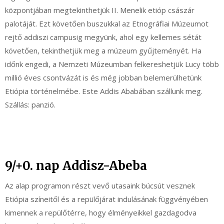
központjában megtekinthetjük II. Menelik etióp császár
palotáját. Ezt követően buszukkal az Etnográfiai Múzeumot
rejtő addiszi campusig megyünk, ahol egy kellemes sétát
követően, tekinthetjük meg a múzeum gyűjteményét. Ha
időnk engedi, a Nemzeti Múzeumban felkereshetjük Lucy több
millió éves csontvázát is és még jobban belemerülhetünk
Etiópia történelmébe. Este Addis Ababában szállunk meg.
Szállás: panzió.
9/+0. nap Addisz-Abeba
Az alap programon részt vevő utasaink búcsút vesznek
Etiópia színeitől és a repülőjárat indulásának függvényében
kimennek a repülőtérre, hogy élményeikkel gazdagodva