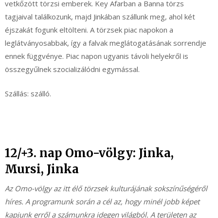
vetkőzött törzsi emberek. Key Afarban a Banna törzs
tagjaival találkozunk, majd Jinkában szállunk meg, ahol két
éjszakát fogunk eltölteni. A törzsek piac napokon a
leglátványosabbak, így a falvak meglátogatásának sorrendje
ennek függvénye. Piac napon ugyanis távoli helyekről is
összegyűlnek szocializálódni egymással.
Szállás: szálló.
12/+3. nap Omo-völgy: Jinka,
Mursi, Jinka
Az Omo-völgy az itt élő törzsek kulturájának sokszínűségéről
híres. A programunk során a cél az, hogy minél jobb képet
kapjunk erről a számunkra idegen világból. A területen az