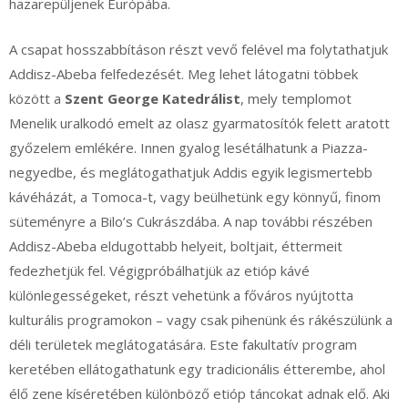
hazarepüljenek Európába.
A csapat hosszabbításon részt vevő felével ma folytathatjuk
Addisz-Abeba felfedezését. Meg lehet látogatni többek
között a
Szent George Katedrálist
, mely templomot
Menelik uralkodó emelt az olasz gyarmatosítók felett aratott
győzelem emlékére. Innen gyalog lesétálhatunk a Piazza-
negyedbe, és meglátogathatjuk Addis egyik legismertebb
kávéházát, a Tomoca-t, vagy beülhetünk egy könnyű, finom
süteményre a Bilo’s Cukrászdába. A nap további részében
Addisz-Abeba eldugottabb helyeit, boltjait, éttermeit
fedezhetjük fel. Végigpróbálhatjük az etióp kávé
különlegességeket, részt vehetünk a főváros nyújtotta
kulturális programokon – vagy csak pihenünk és rákészülünk a
déli területek meglátogatására. Este fakultatív program
keretében ellátogathatunk egy tradicionális étterembe, ahol
élő zene kíséretében különböző etióp táncokat adnak elő. Aki