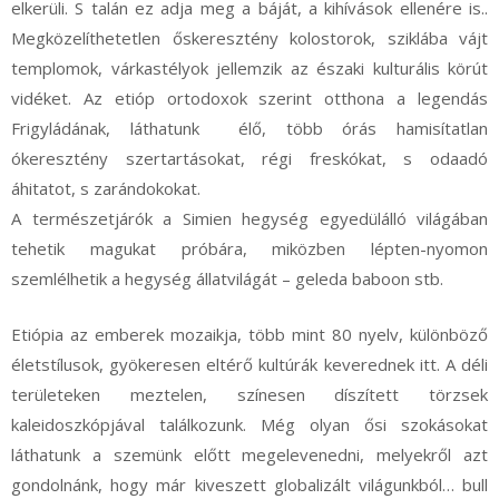
elkerüli. S talán ez adja meg a báját, a kihívások ellenére is..
Megközelíthetetlen őskeresztény kolostorok, sziklába vájt
templomok, várkastélyok jellemzik az északi kulturális körút
vidéket. Az etióp ortodoxok szerint otthona a legendás
Frigyládának, láthatunk élő, több órás hamisítatlan
ókeresztény szertartásokat, régi freskókat, s odaadó
áhitatot, s zarándokokat.
A természetjárók a Simien hegység egyedülálló világában
tehetik magukat próbára, miközben lépten-nyomon
szemlélhetik a hegység állatvilágát – geleda baboon stb.
Etiópia az emberek mozaikja, több mint 80 nyelv, különböző
életstílusok, gyökeresen eltérő kultúrák keverednek itt. A déli
területeken meztelen, színesen díszített törzsek
kaleidoszkópjával találkozunk. Még olyan ősi szokásokat
láthatunk a szemünk előtt megelevenedni, melyekről azt
gondolnánk, hogy már kiveszett globalizált világunkból… bull