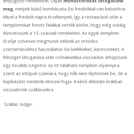
lenyűgöző remekeivel. Olyan
monostorokat látogatunk
meg
, melyek külső homlokzata ősi freskókkal van beborítva.
Mivel a freskók napra érzékenyek, így a restauráció után a
templomokat fonott falakkal vették körbe, hogy még sokáig
élvezessünk a 15. századi remekeket. Az egyik templom
őrzője szívesen megmutat nekünk az ortodox
szertartásokhoz használatos ősi kellékeket, kereszteket. A
félsziget látogatása után csónakunkba visszaülve áthajózunk
egy további szigetre. Az itt tálalható templom olyannyira
szent az etiópok számára, hogy nők nem léphetnek be, de a
hajókázást mindenki élvezni fogja. A késő délutáni órákban
visszaérünk szállásunkra.
Szállás: lodge.