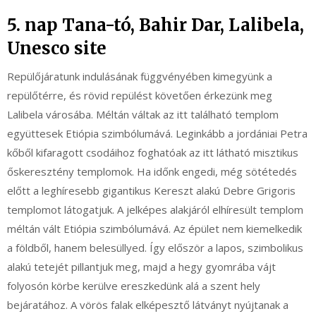
5. nap Tana-tó, Bahir Dar, Lalibela,
Unesco site
Repülőjáratunk indulásának függvényében kimegyünk a
repülőtérre, és rövid repülést követően érkezünk meg
Lalibela városába. Méltán váltak az itt található templom
együttesek Etiópia szimbólumává. Leginkább a jordániai Petra
kőből kifaragott csodáihoz foghatóak az itt látható misztikus
őskeresztény templomok. Ha időnk engedi, még sötétedés
előtt a leghíresebb gigantikus Kereszt alakú Debre Grigoris
templomot látogatjuk. A jelképes alakjáról elhíresült templom
méltán vált Etiópia szimbólumává. Az épület nem kiemelkedik
a földből, hanem belesüllyed. Így először a lapos, szimbolikus
alakú tetejét pillantjuk meg, majd a hegy gyomrába vájt
folyosón körbe kerülve ereszkedünk alá a szent hely
bejáratához. A vörös falak elképesztő látványt nyújtanak a