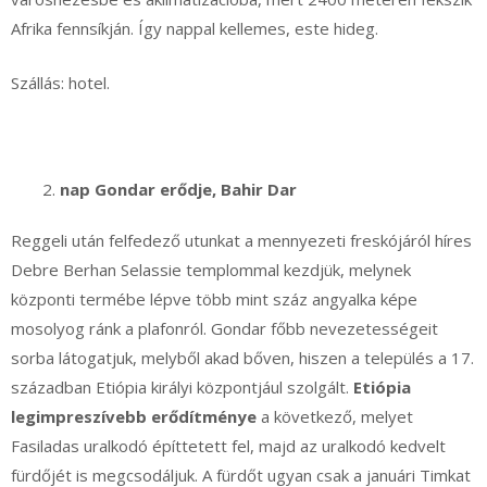
Afrika fennsíkján. Így nappal kellemes, este hideg.
Szállás: hotel.
nap Gondar erődje, Bahir Dar
Reggeli után felfedező utunkat a mennyezeti freskójáról híres
Debre Berhan Selassie templommal kezdjük, melynek
központi termébe lépve több mint száz angyalka képe
mosolyog ránk a plafonról. Gondar főbb nevezetességeit
sorba látogatjuk, melyből akad bőven, hiszen a település a 17.
században Etiópia királyi központjául szolgált.
Etiópia
legimpreszívebb erődítménye
a következő, melyet
Fasiladas uralkodó építtetett fel, majd az uralkodó kedvelt
fürdőjét is megcsodáljuk. A fürdőt ugyan csak a januári Timkat