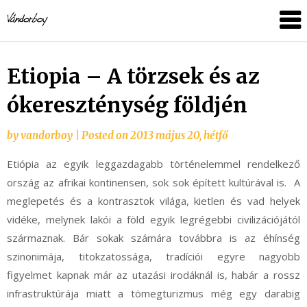
Skip
vandorboy
to
content
Etiopia – A törzsek és az
ókereszténység földjén
by
vandorboy
|
Posted on
2013 május 20, hétfő
Etiópia az egyik leggazdagabb történelemmel rendelkező
ország az afrikai kontinensen, sok sok épített kultúrával is. A
meglepetés és a kontrasztok világa, kietlen és vad helyek
vidéke, melynek lakói a föld egyik legrégebbi civilizációjától
származnak. Bár sokak számára továbbra is az éhínség
szinonimája, titokzatossága, tradíciói egyre nagyobb
figyelmet kapnak már az utazási irodáknál is, habár a rossz
infrastruktúrája miatt a tömegturizmus még egy darabig