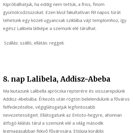
Kipróbálhatjuk, ha eddig nem tettük, a friss, finom
gyümölcsdzsúzokat. Ezen kívül fakultatívan fél napos túrát
tehetünk egy közeli ugyancsak sziklába vájt templomhoz, így
egész Lalibela látképe a szemünk elé tárulhat.
Szállás: szálló, ellátás: reggeli.
8. nap Lalibela, Addisz-Abeba
Ma kiutazunk Lalibella aprócska repterére és visszarepülünk
Addisz-Abebába. Érkezés után rögtön belelendülünk a főváros
felfedezésébe, végiglátogatjuk legfontosabb
nevezetességeit. Ellátogatunk az Entoto-hegyre, ahonnan
átfogó kilátás tárul a szemünk elé a világ második
legmagasabban fekvő fővárosára. Etiópia korábbi