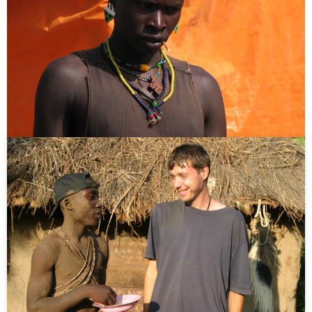
165 ország, sok élmény, rengeteg tanulság, és
végeláthatatlan történetek. Itt a blogomban.
Related Posts