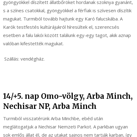
gyöngyökkel díszített állatbőröket hordanak szoknya gyanánt,
s a színes csatokkal, gyöngyökkel a férfiak is szívesen díszítik
magukat. Turmiból tovább hajtunk egy Karó falucskába. A
Karók testfestés kultúrájukról híresültek el, szerencsés
esetben a falu lakói között találunk egy-egy tagot, akik aznap
valóban kifestették magukat.
Szállás: vendégház.
14/+5. nap Omo-völgy, Arba Minch,
Nechisar NP, Arba Minch
Turmiból visszatérünk Arba Minchbe, ebéd után
meglátogatjuk a Nechisar Nemzeti Parkot. A parkban ugyan
sok emlős állat él, de az utakat sajnos nem tartják karban, így