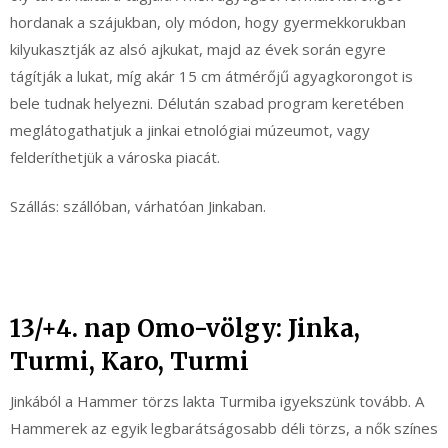
hordanak a szájukban, oly módon, hogy gyermekkorukban
kilyukasztják az alsó ajkukat, majd az évek során egyre
tágítják a lukat, míg akár 15 cm átmérőjű agyagkorongot is
bele tudnak helyezni. Délután szabad program keretében
meglátogathatjuk a jinkai etnológiai múzeumot, vagy
felderíthetjük a városka piacát.
Szállás: szállóban, várhatóan Jinkaban.
13/+4. nap Omo-völgy: Jinka,
Turmi, Karo, Turmi
Jinkából a Hammer törzs lakta Turmiba igyekszünk tovább. A
Hammerek az egyik legbarátságosabb déli törzs, a nők színes