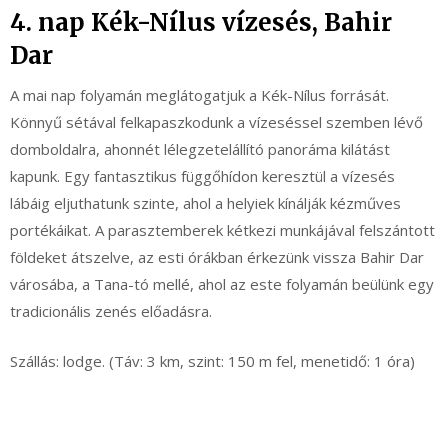
4. nap Kék-Nílus vízesés, Bahir
Dar
A mai nap folyamán meglátogatjuk a Kék-Nílus forrását.
Könnyű sétával felkapaszkodunk a vízeséssel szemben lévő
domboldalra, ahonnét lélegzetelállító panoráma kilátást
kapunk. Egy fantasztikus függőhídon keresztül a vízesés
lábáig eljuthatunk szinte, ahol a helyiek kínálják kézműves
portékáikat. A parasztemberek kétkezi munkájával felszántott
földeket átszelve, az esti órákban érkezünk vissza Bahir Dar
városába, a Tana-tó mellé, ahol az este folyamán beülünk egy
tradicionális zenés előadásra.
Szállás: lodge. (Táv: 3 km, szint: 150 m fel, menetidő: 1 óra)