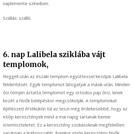
naplemente színeiben.
Szállás: szálló.
6. nap Lalibela sziklába vájt
templomok,
Reggeli után az északi templom együttessel kezdjük Lalibela
felderítését. Egyik templomot látogatjuk a másik után. Minden
ősi tömjén áztatta templomot egy ortodox pap őriz, kinek
kezét a hívők belépéskor megcsókolják. A templomokat
építészeti értékükön túl az teszi még érdekesebbé, hogy az
etióp keresztények mind a mai napig tartanak benne
istentiszteletet. Ez a keresztény szokásoknak megfelelően
vasárnap a leghosszabb, ilyenkor etióp keresztény hívők