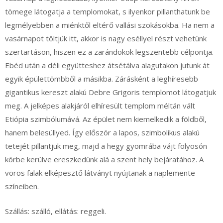
tömege látogatja a templomokat, s ilyenkor pillanthatunk be
legmélyebben a miénktől eltérő vallási szokásokba. Ha nem a
vasárnapot töltjük itt, akkor is nagy eséllyel részt vehetünk
szertartáson, hiszen ez a zarándokok legszentebb célpontja.
Ebéd után a déli együtteshez átsétálva alagutakon jutunk át
egyik épülettömbből a másikba. Zárásként a leghíresebb
gigantikus kereszt alakú Debre Grigoris templomot látogatjuk
meg. A jelképes alakjáról elhíresült templom méltán vált
Etiópia szimbólumává. Az épület nem kiemelkedik a földből,
hanem belesüllyed. Így először a lapos, szimbolikus alakú
tetejét pillantjuk meg, majd a hegy gyomrába vájt folyosón
körbe kerülve ereszkedünk alá a szent hely bejáratához. A
vörös falak elképesztő látványt nyújtanak a naplemente
színeiben.
Szállás: szálló, ellátás: reggeli.