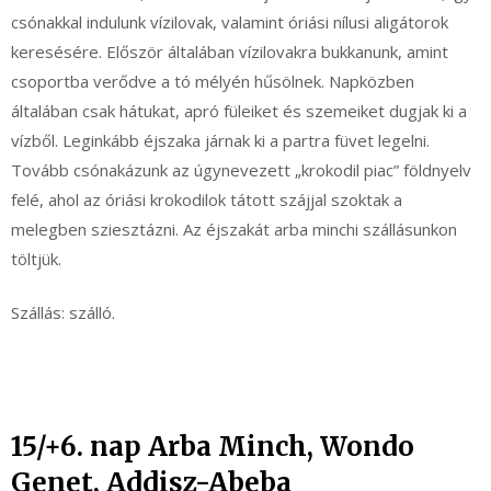
csónakkal indulunk vízilovak, valamint óriási nílusi aligátorok
keresésére. Először általában vízilovakra bukkanunk, amint
csoportba verődve a tó mélyén hűsölnek. Napközben
általában csak hátukat, apró füleiket és szemeiket dugjak ki a
vízből. Leginkább éjszaka járnak ki a partra füvet legelni.
Tovább csónakázunk az úgynevezett „krokodil piac” földnyelv
felé, ahol az óriási krokodilok tátott szájjal szoktak a
melegben sziesztázni. Az éjszakát arba minchi szállásunkon
töltjük.
Szállás: szálló.
15/+6. nap Arba Minch, Wondo
Genet, Addisz-Abeba