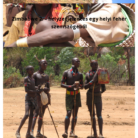
május 3, 2020
Zimbabwe 2. – helyzetjelentés egy helyi fehér
szemszögéből
Vélemény, hozzászólás?
Az e-mail címet nem tesszük közzé.
A kötelező mezőket
*
karakterrel jelöltük
Hozzászólás
*