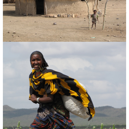
Fotók
Kelet Afrika
[:en]Africa[:hu]Afrika[:]