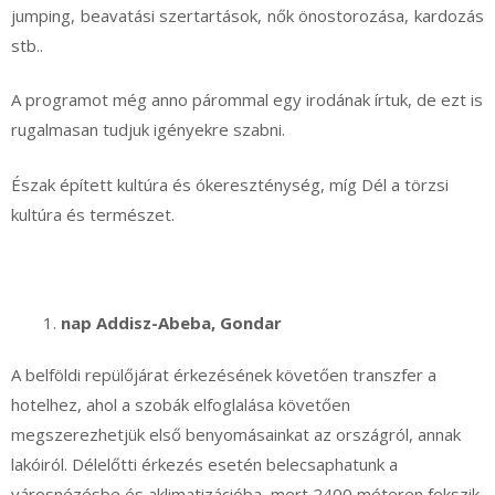
jumping, beavatási szertartások, nők önostorozása, kardozás
stb..
A programot még anno párommal egy irodának írtuk, de ezt is
rugalmasan tudjuk igényekre szabni.
Észak épített kultúra és ókereszténység, míg Dél a törzsi
kultúra és természet.
nap Addisz-Abeba, Gondar
A belföldi repülőjárat érkezésének követően transzfer a
hotelhez, ahol a szobák elfoglalása követően
megszerezhetjük első benyomásainkat az országról, annak
lakóiról. Délelőtti érkezés esetén belecsaphatunk a
városnézésbe és aklimatizációba, mert 2400 méteren fekszik