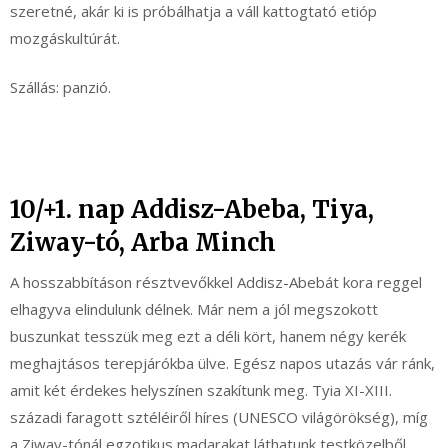
szeretné, akár ki is próbálhatja a váll kattogtató etióp
mozgáskultúrát.
Szállás: panzió.
10/+1. nap Addisz-Abeba, Tiya,
Ziway-tó, Arba Minch
A hosszabbításon résztvevőkkel Addisz-Abebát kora reggel
elhagyva elindulunk délnek. Már nem a jól megszokott
buszunkat tesszük meg ezt a déli kört, hanem négy kerék
meghajtásos terepjárókba ülve. Egész napos utazás vár ránk,
amit két érdekes helyszínen szakítunk meg. Tyia XI-XIII.
századi faragott sztéléiről híres (UNESCO világörökség), míg
a Ziway-tónál egzotikus madarakat láthatunk testközelből,