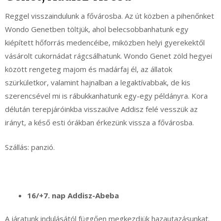
Reggel visszaindulunk a fővárosba. Az út közben a pihenőnket
Wondo Genetben töltjük, ahol belecsobbanhatunk egy
kiépített hőforrás medencéibe, miközben helyi gyerekektől
vásárolt cukornádat rágcsálhatunk. Wondo Genet zöld hegyei
között rengeteg majom és madárfaj él, az állatok
szürkületkor, valamint hajnalban a legaktívabbak, de kis
szerencsével mi is rábukkanhatunk egy-egy példányra. Kora
délután terepjáróinkba visszaülve Addisz felé vesszük az
irányt, a késő esti órákban érkezünk vissza a fővárosba.
Szállás: panzió.
16/+7. nap Addisz-Abeba
A járatunk indulásától függően megkezdjük hazautazásunkat.