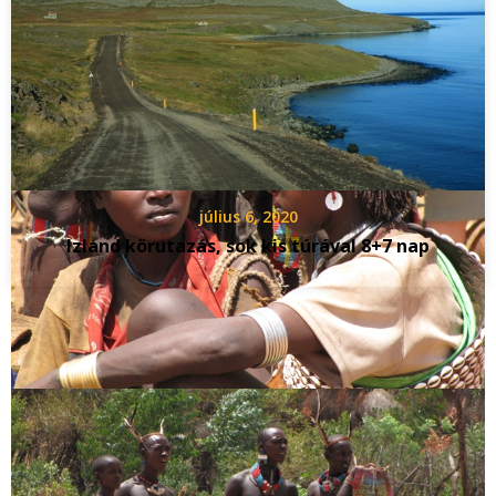
július 6, 2020
Izland körutazás, sok kis túrával 8+7 nap
Vélemény, hozzászólás?
Az e-mail címet nem tesszük közzé.
A kötelező mezőket
*