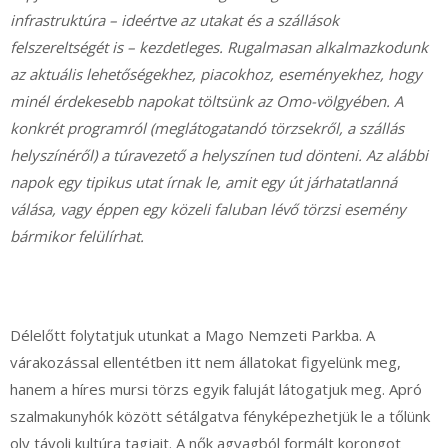
infrastruktúra – ideértve az utakat és a szállások
felszereltségét is – kezdetleges. Rugalmasan alkalmazkodunk
az aktuális lehetőségekhez, piacokhoz, eseményekhez, hogy
minél érdekesebb napokat töltsünk az Omo-völgyében. A
konkrét programról (meglátogatandó törzsekről, a szállás
helyszínéről) a túravezető a helyszínen tud dönteni. Az alábbi
napok egy tipikus utat írnak le, amit egy út járhatatlanná
válása, vagy éppen egy közeli faluban lévő törzsi esemény
bármikor felülírhat.
Délelőtt folytatjuk utunkat a Mago Nemzeti Parkba. A
várakozással ellentétben itt nem állatokat figyelünk meg,
hanem a híres mursi törzs egyik faluját látogatjuk meg. Apró
szalmakunyhók között sétálgatva fényképezhetjük le a tőlünk
oly távoli kultúra tagjait. A nők agyagból formált korongot