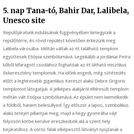
5. nap Tana-tó, Bahir Dar, Lalibela,
Unesco site
Repülőjáratunk indulásának függvényében kimegyünk a
repülőtérre, és rövid repülést követően érkezünk meg
Lalibela városába. Méltán váltak az itt található templom
együttesek Etiópia szimbólumává. Leginkább a jordániai Petra
kőből kifaragott csodáihoz foghatóak az itt látható misztikus
őskeresztény templomok. Ha időnk engedi, még sötétedés
előtt a leghíresebb gigantikus Kereszt alakú Debre Grigoris
templomot látogatjuk. A jelképes alakjáról elhíresült templom
méltán vált Etiópia szimbólumává. Az épület nem kiemelkedik
a földből, hanem belesüllyed. Így először a lapos, szimbolikus
alakú tetejét pillantjuk meg, majd a hegy gyomrába vájt
folyosón körbe kerülve ereszkedünk alá a szent hely
bejáratához. A vörös falak elképesztő látványt nyújtanak a