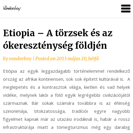
Skip
vandorboy
to
content
Etiopia – A törzsek és az
ókereszténység földjén
by
vandorboy
|
Posted on
2013 május 20, hétfő
Etiópia az egyik leggazdagabb történelemmel rendelkező
ország az afrikai kontinensen, sok sok épített kultúrával is. A
meglepetés és a kontrasztok világa, kietlen és vad helyek
vidéke, melynek lakói a föld egyik legrégebbi civilizációjától
származnak. Bár sokak számára továbbra is az éhínség
szinonimája, titokzatossága, tradíciói egyre nagyobb
figyelmet kapnak már az utazási irodáknál is, habár a rossz
infrastruktúrája miatt a tömegturizmus még egy darabig