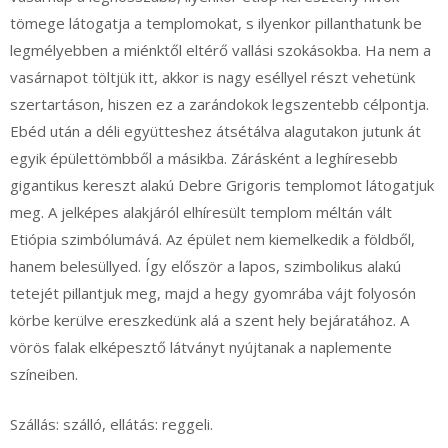
tömege látogatja a templomokat, s ilyenkor pillanthatunk be
legmélyebben a miénktől eltérő vallási szokásokba. Ha nem a
vasárnapot töltjük itt, akkor is nagy eséllyel részt vehetünk
szertartáson, hiszen ez a zarándokok legszentebb célpontja.
Ebéd után a déli együtteshez átsétálva alagutakon jutunk át
egyik épülettömbből a másikba. Zárásként a leghíresebb
gigantikus kereszt alakú Debre Grigoris templomot látogatjuk
meg. A jelképes alakjáról elhíresült templom méltán vált
Etiópia szimbólumává. Az épület nem kiemelkedik a földből,
hanem belesüllyed. Így először a lapos, szimbolikus alakú
tetejét pillantjuk meg, majd a hegy gyomrába vájt folyosón
körbe kerülve ereszkedünk alá a szent hely bejáratához. A
vörös falak elképesztő látványt nyújtanak a naplemente
színeiben.
Szállás: szálló, ellátás: reggeli.