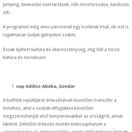
jumping, beavatási szertartások, nők önostorozása, kardozás
stb..
A programot még anno párommal egy irodának írtuk, de ezt is
rugalmasan tudjuk igényekre szabni.
Észak épített kultúra és ókereszténység, míg Dél a törzsi
kultúra és természet.
nap Addisz-Abeba, Gondar
A belföldi repülőjárat érkezésének követően transzfer a
hotelhez, ahol a szobák elfoglalása követően
megszerezhetjük első benyomásainkat az országról, annak
lakóiról. Délelőtti érkezés esetén belecsaphatunk a
városnézésbe és aklimatizációba, mert 2400 méteren fekszik