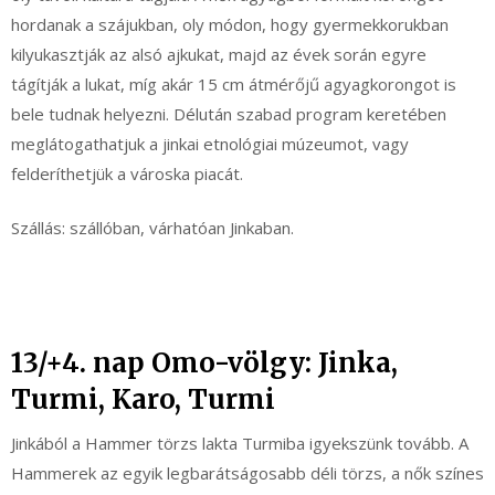
hordanak a szájukban, oly módon, hogy gyermekkorukban
kilyukasztják az alsó ajkukat, majd az évek során egyre
tágítják a lukat, míg akár 15 cm átmérőjű agyagkorongot is
bele tudnak helyezni. Délután szabad program keretében
meglátogathatjuk a jinkai etnológiai múzeumot, vagy
felderíthetjük a városka piacát.
Szállás: szállóban, várhatóan Jinkaban.
13/+4. nap Omo-völgy: Jinka,
Turmi, Karo, Turmi
Jinkából a Hammer törzs lakta Turmiba igyekszünk tovább. A
Hammerek az egyik legbarátságosabb déli törzs, a nők színes