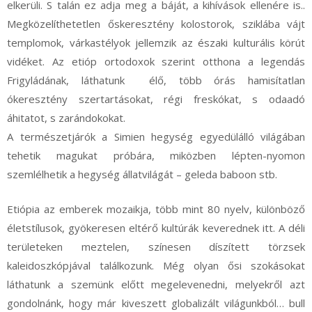
elkerüli. S talán ez adja meg a báját, a kihívások ellenére is..
Megközelíthetetlen őskeresztény kolostorok, sziklába vájt
templomok, várkastélyok jellemzik az északi kulturális körút
vidéket. Az etióp ortodoxok szerint otthona a legendás
Frigyládának, láthatunk élő, több órás hamisítatlan
ókeresztény szertartásokat, régi freskókat, s odaadó
áhitatot, s zarándokokat.
A természetjárók a Simien hegység egyedülálló világában
tehetik magukat próbára, miközben lépten-nyomon
szemlélhetik a hegység állatvilágát – geleda baboon stb.
Etiópia az emberek mozaikja, több mint 80 nyelv, különböző
életstílusok, gyökeresen eltérő kultúrák keverednek itt. A déli
területeken meztelen, színesen díszített törzsek
kaleidoszkópjával találkozunk. Még olyan ősi szokásokat
láthatunk a szemünk előtt megelevenedni, melyekről azt
gondolnánk, hogy már kiveszett globalizált világunkból… bull