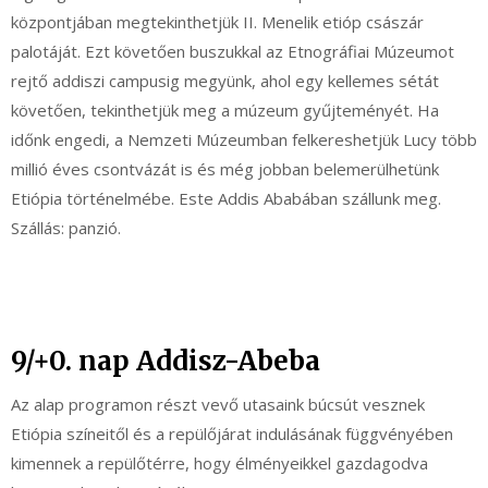
központjában megtekinthetjük II. Menelik etióp császár
palotáját. Ezt követően buszukkal az Etnográfiai Múzeumot
rejtő addiszi campusig megyünk, ahol egy kellemes sétát
követően, tekinthetjük meg a múzeum gyűjteményét. Ha
időnk engedi, a Nemzeti Múzeumban felkereshetjük Lucy több
millió éves csontvázát is és még jobban belemerülhetünk
Etiópia történelmébe. Este Addis Ababában szállunk meg.
Szállás: panzió.
9/+0. nap Addisz-Abeba
Az alap programon részt vevő utasaink búcsút vesznek
Etiópia színeitől és a repülőjárat indulásának függvényében
kimennek a repülőtérre, hogy élményeikkel gazdagodva