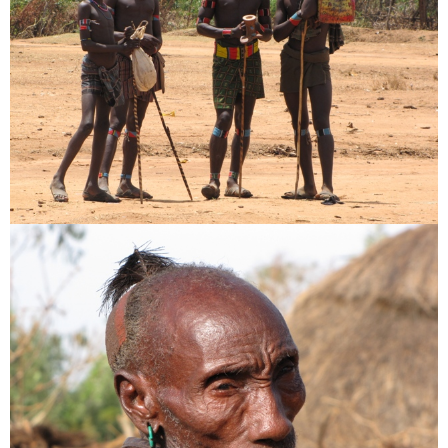
karakterrel jelöltük
Hozzászólás
*
Név
*
E-mail cím
*