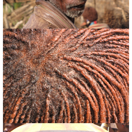
Honlap
A nevem, e-mail címem, és weboldalcímem mentése a
böngészőben a következő hozzászólásomhoz.
Are you human? Please solve:
CAPTCHA Kód