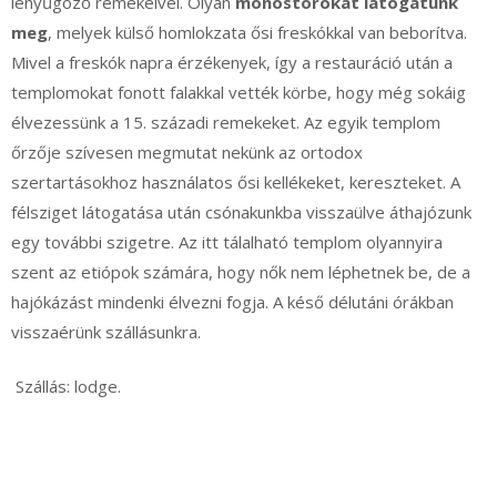
lenyűgöző remekeivel. Olyan
monostorokat látogatunk
meg
, melyek külső homlokzata ősi freskókkal van beborítva.
Mivel a freskók napra érzékenyek, így a restauráció után a
templomokat fonott falakkal vették körbe, hogy még sokáig
élvezessünk a 15. századi remekeket. Az egyik templom
őrzője szívesen megmutat nekünk az ortodox
szertartásokhoz használatos ősi kellékeket, kereszteket. A
félsziget látogatása után csónakunkba visszaülve áthajózunk
egy további szigetre. Az itt tálalható templom olyannyira
szent az etiópok számára, hogy nők nem léphetnek be, de a
hajókázást mindenki élvezni fogja. A késő délutáni órákban
visszaérünk szállásunkra.
Szállás: lodge.