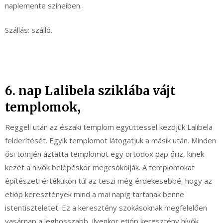
naplemente színeiben.
Szállás: szálló.
6. nap Lalibela sziklába vájt
templomok,
Reggeli után az északi templom együttessel kezdjük Lalibela
felderítését. Egyik templomot látogatjuk a másik után. Minden
ősi tömjén áztatta templomot egy ortodox pap őriz, kinek
kezét a hívők belépéskor megcsókolják. A templomokat
építészeti értékükön túl az teszi még érdekesebbé, hogy az
etióp keresztények mind a mai napig tartanak benne
istentiszteletet. Ez a keresztény szokásoknak megfelelően
vasárnap a leghosszabb, ilyenkor etióp keresztény hívők