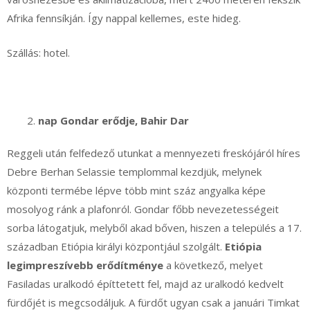
Afrika fennsíkján. Így nappal kellemes, este hideg.
Szállás: hotel.
nap Gondar erődje, Bahir Dar
Reggeli után felfedező utunkat a mennyezeti freskójáról híres
Debre Berhan Selassie templommal kezdjük, melynek
központi termébe lépve több mint száz angyalka képe
mosolyog ránk a plafonról. Gondar főbb nevezetességeit
sorba látogatjuk, melyből akad bőven, hiszen a település a 17.
században Etiópia királyi központjául szolgált.
Etiópia
legimpreszívebb erődítménye
a következő, melyet
Fasiladas uralkodó építtetett fel, majd az uralkodó kedvelt
fürdőjét is megcsodáljuk. A fürdőt ugyan csak a januári Timkat