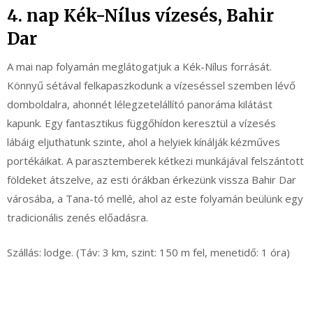
4. nap Kék-Nílus vízesés, Bahir
Dar
A mai nap folyamán meglátogatjuk a Kék-Nílus forrását.
Könnyű sétával felkapaszkodunk a vízeséssel szemben lévő
domboldalra, ahonnét lélegzetelállító panoráma kilátást
kapunk. Egy fantasztikus függőhídon keresztül a vízesés
lábáig eljuthatunk szinte, ahol a helyiek kínálják kézműves
portékáikat. A parasztemberek kétkezi munkájával felszántott
földeket átszelve, az esti órákban érkezünk vissza Bahir Dar
városába, a Tana-tó mellé, ahol az este folyamán beülünk egy
tradicionális zenés előadásra.
Szállás: lodge. (Táv: 3 km, szint: 150 m fel, menetidő: 1 óra)