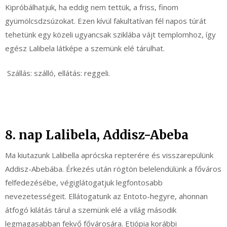
Kipróbálhatjuk, ha eddig nem tettük, a friss, finom
gyümölcsdzsúzokat. Ezen kívül fakultatívan fél napos túrát
tehetünk egy közeli ugyancsak sziklába vájt templomhoz, így
egész Lalibela látképe a szemünk elé tárulhat.
Szállás: szálló, ellátás: reggeli.
8. nap Lalibela, Addisz-Abeba
Ma kiutazunk Lalibella aprócska repterére és visszarepülünk
Addisz-Abebába. Érkezés után rögtön belelendülünk a főváros
felfedezésébe, végiglátogatjuk legfontosabb
nevezetességeit. Ellátogatunk az Entoto-hegyre, ahonnan
átfogó kilátás tárul a szemünk elé a világ második
legmagasabban fekvő fővárosára. Etiópia korábbi