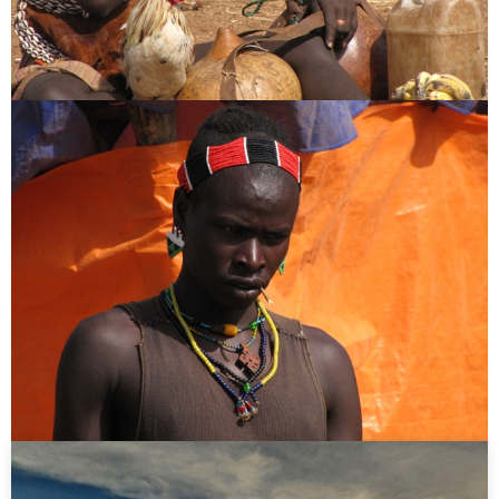
About the author
Világlátott, világjárt, jártas a világban, mert világot járt.
Alternatív világjárás, alternatív világlátás.
165 ország, sok élmény, rengeteg tanulság, és
végeláthatatlan történetek. Itt a blogomban.
Related Posts