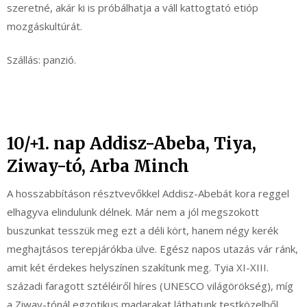
szeretné, akár ki is próbálhatja a váll kattogtató etióp
mozgáskultúrát.
Szállás: panzió.
10/+1. nap Addisz-Abeba, Tiya,
Ziway-tó, Arba Minch
A hosszabbításon résztvevőkkel Addisz-Abebát kora reggel
elhagyva elindulunk délnek. Már nem a jól megszokott
buszunkat tesszük meg ezt a déli kört, hanem négy kerék
meghajtásos terepjárókba ülve. Egész napos utazás vár ránk,
amit két érdekes helyszínen szakítunk meg. Tyia XI-XIII.
századi faragott sztéléiről híres (UNESCO világörökség), míg
a Ziway-tónál egzotikus madarakat láthatunk testközelből,