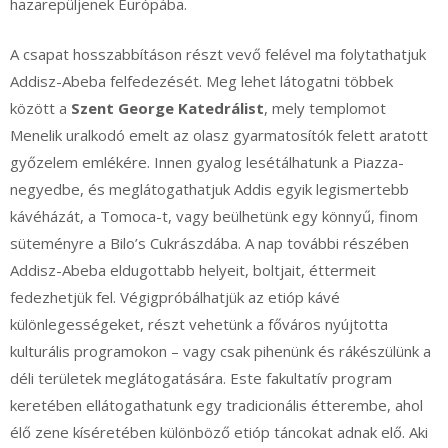
hazarepüljenek Európába.
A csapat hosszabbításon részt vevő felével ma folytathatjuk
Addisz-Abeba felfedezését. Meg lehet látogatni többek
között a
Szent George Katedrálist
, mely templomot
Menelik uralkodó emelt az olasz gyarmatosítók felett aratott
győzelem emlékére. Innen gyalog lesétálhatunk a Piazza-
negyedbe, és meglátogathatjuk Addis egyik legismertebb
kávéházát, a Tomoca-t, vagy beülhetünk egy könnyű, finom
süteményre a Bilo’s Cukrászdába. A nap további részében
Addisz-Abeba eldugottabb helyeit, boltjait, éttermeit
fedezhetjük fel. Végigpróbálhatjük az etióp kávé
különlegességeket, részt vehetünk a főváros nyújtotta
kulturális programokon – vagy csak pihenünk és rákészülünk a
déli területek meglátogatására. Este fakultatív program
keretében ellátogathatunk egy tradicionális étterembe, ahol
élő zene kíséretében különböző etióp táncokat adnak elő. Aki