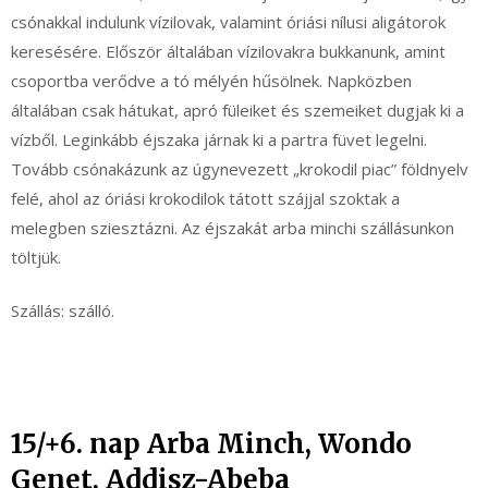
csónakkal indulunk vízilovak, valamint óriási nílusi aligátorok
keresésére. Először általában vízilovakra bukkanunk, amint
csoportba verődve a tó mélyén hűsölnek. Napközben
általában csak hátukat, apró füleiket és szemeiket dugjak ki a
vízből. Leginkább éjszaka járnak ki a partra füvet legelni.
Tovább csónakázunk az úgynevezett „krokodil piac” földnyelv
felé, ahol az óriási krokodilok tátott szájjal szoktak a
melegben sziesztázni. Az éjszakát arba minchi szállásunkon
töltjük.
Szállás: szálló.
15/+6. nap Arba Minch, Wondo
Genet, Addisz-Abeba