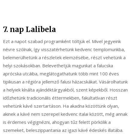
7. nap Lalibela
Ezt a napot szabad programként töltjük el. Mivel jegyeink
névre szólnak, így visszatérhetünk kedvenc templomunkba,
belemerülhetünk a részletek elemzésébe, részt vehetünk a
helyi szokásokban. Belevethetjük magunkat a falucska
aprócska utcáiba, meglátogathatunk több mint 100 éves
tipikusan a régióra jellemző falusi házacskákat. Vásárolhatunk
a helyiek kínálta ajándéktárgyakból, szent képekből. Hosszan
időzhetünk tradicionális éttermekben, fakultatívan részt
vehetünk kávé szertartáson. Ha akadna közöttünk olyan,
akinek a kávé nem szerepel kedvenc italai között, még annak
is érdemes végignézni, ahogyan tűz felett pörkölik a
szemeket, beleszippantania az igazi kávé édeskés illatába.