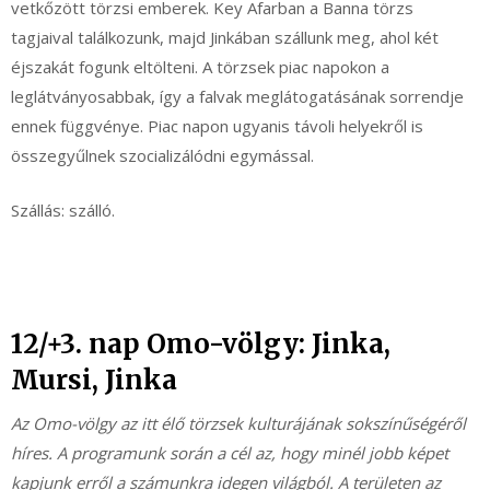
vetkőzött törzsi emberek. Key Afarban a Banna törzs
tagjaival találkozunk, majd Jinkában szállunk meg, ahol két
éjszakát fogunk eltölteni. A törzsek piac napokon a
leglátványosabbak, így a falvak meglátogatásának sorrendje
ennek függvénye. Piac napon ugyanis távoli helyekről is
összegyűlnek szocializálódni egymással.
Szállás: szálló.
12/+3. nap Omo-völgy: Jinka,
Mursi, Jinka
Az Omo-völgy az itt élő törzsek kulturájának sokszínűségéről
híres. A programunk során a cél az, hogy minél jobb képet
kapjunk erről a számunkra idegen világból. A területen az