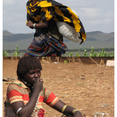
Fotók
Kelet Afrika
[:en]Africa[:hu]Afrika[:]
[:en]My Tour offers[:hu]Utazz velem külföldre[:]
Afrika
Etiópia
fotó
ortodox kereszténység
törzsek
utazás
utazás ajánlat