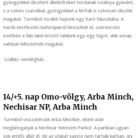
gyöngyökkel díszített állatbőröket hordanak szoknya gyanánt,
s a színes csatokkal, gyöngyökkel a férfiak is szívesen díszítik
magukat. Turmiból tovább hajtunk egy Karó falucskába. A
Karók testfestés kultúrájukról híresültek el, szerencsés
esetben a falu lakói között találunk egy-egy tagot, akik aznap
valóban kifestették magukat.
Szállás: vendégház.
14/+5. nap Omo-völgy, Arba Minch,
Nechisar NP, Arba Minch
Turmiból visszatérünk Arba Minchbe, ebéd után
meglátogatjuk a Nechisar Nemzeti Parkot. A parkban ugyan
sok emlős állat él, de az utakat sajnos nem tartják karban, így