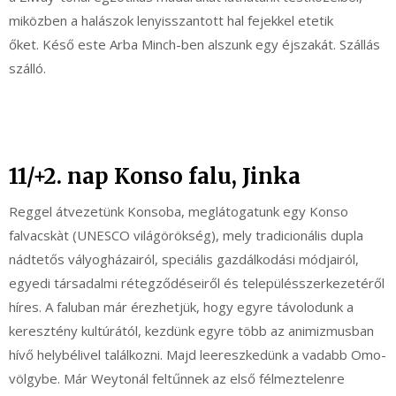
miközben a halászok lenyisszantott hal fejekkel etetik
őket. Késő este Arba Minch-ben alszunk egy éjszakát. Szállás
szálló.
11/+2. nap Konso falu, Jinka
Reggel átvezetünk Konsoba, meglátogatunk egy Konso
falvacskàt (UNESCO világörökség), mely tradicionális dupla
nádtetős vályogházairól, speciális gazdálkodási módjairól,
egyedi társadalmi rétegződéseiről és településszerkezetéről
híres. A faluban már érezhetjük, hogy egyre távolodunk a
keresztény kultúrától, kezdünk egyre több az animizmusban
hívő helybélivel találkozni. Majd leereszkedünk a vadabb Omo-
völgybe. Már Weytonál feltűnnek az első félmeztelenre