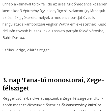
ünnep alkalmával töltik fel, de az üres fürdőmedence közepén
kiemelkedő építmény így is lenyűgöző. Valamint így láthatjuk
az ősi fák gyökereit, melyek a medence partját övezik,
hangulatuk a kambodzsai Angkor Watra emlékeztetnek. Késő
délután tovább buszozunk a Tana-tó partján fekvő városba,
Bahir Dar-ba.
Szállás: lodge, ellátás reggeli.
3. nap Tana-tó monostorai, Zege-
félsziget
Reggel csónakba ülve áthajózunk a Zege-félszigetre. Utunk
során most találkozunk először az
őskeresztény kultúra