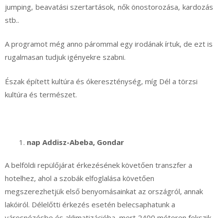
jumping, beavatási szertartások, nők önostorozása, kardozás
stb..
A programot még anno párommal egy irodának írtuk, de ezt is
rugalmasan tudjuk igényekre szabni.
Észak épített kultúra és ókereszténység, míg Dél a törzsi
kultúra és természet.
nap Addisz-Abeba, Gondar
A belföldi repülőjárat érkezésének követően transzfer a
hotelhez, ahol a szobák elfoglalása követően
megszerezhetjük első benyomásainkat az országról, annak
lakóiról. Délelőtti érkezés esetén belecsaphatunk a
városnézésbe és aklimatizációba, mert 2400 méteren fekszik