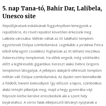
5. nap Tana-tó, Bahir Dar, Lalibela,
Unesco site
Repülőjáratunk indulásának függvényében kimegyünk a
repülőtérre, és rövid repülést követően érkezünk meg
Lalibela városába. Méltán váltak az itt található templom
együttesek Etiópia szimbólumává. Leginkább a jordániai Petra
kőből kifaragott csodáihoz foghatóak az itt látható misztikus
őskeresztény templomok. Ha időnk engedi, még sötétedés
előtt a leghíresebb gigantikus Kereszt alakú Debre Grigoris
templomot látogatjuk. A jelképes alakjáról elhíresült templom
méltán vált Etiópia szimbólumává. Az épület nem kiemelkedik
a földből, hanem belesüllyed. Így először a lapos, szimbolikus
alakú tetejét pillantjuk meg, majd a hegy gyomrába vájt
folyosón körbe kerülve ereszkedünk alá a szent hely
bejáratához. A vörös falak elképesztő látványt nyújtanak a