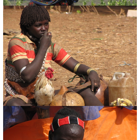
[:en]My Tour offers[:hu]Utazz velem külföldre[:]
Afrika
Etiópia
fotó
ortodox kereszténység
törzsek
utazás
utazás ajánlat
About the author
Világlátott, világjárt, jártas a világban, mert világot járt.
Alternatív világjárás, alternatív világlátás.