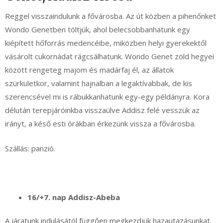
Reggel visszaindulunk a fővárosba. Az út közben a pihenőnket
Wondo Genetben töltjük, ahol belecsobbanhatunk egy
kiépített hőforrás medencéibe, miközben helyi gyerekektől
vásárolt cukornádat rágcsálhatunk. Wondo Genet zöld hegyei
között rengeteg majom és madárfaj él, az állatok
szürkületkor, valamint hajnalban a legaktívabbak, de kis
szerencsével mi is rábukkanhatunk egy-egy példányra. Kora
délután terepjáróinkba visszaülve Addisz felé vesszük az
irányt, a késő esti órákban érkezünk vissza a fővárosba.
Szállás: panzió.
16/+7. nap Addisz-Abeba
A járatunk indulásától függően megkezdjük hazautazásunkat.