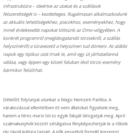
infrastruktúra – ideértve az utakat és a szállások
felszereltségét is – kezdetleges. Rugalmasan alkalmazkodunk
az aktuális lehetőségekhez, piacokhoz, eseményekhez, hogy
minél érdekesebb napokat töltsünk az Omo-völgyében. A
konkrét programról (meglátogatandó törzsekről, a szállás
helyszínéről) a túravezető a helyszínen tud dönteni. Az alábbi
napok egy tipikus utat írnak le, amit egy út járhatatlanná
válása, vagy éppen egy közeli faluban lévő törzsi esemény
bármikor felülírhat.
Délelőtt folytatjuk utunkat a Mago Nemzeti Parkba. A
várakozással ellentétben itt nem állatokat figyelünk meg,
hanem a híres mursi törzs egyik faluját látogatjuk meg. Apró
szalmakunyhók között sétálgatva fényképezhetjük le a tőlünk
oly távoli kultúra tagjait. A nők agyagból formált korongot