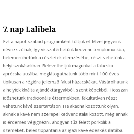
7. nap Lalibela
Ezt a napot szabad programként töltjük el. Mivel jegyeink
névre szólnak, így visszatérhetünk kedvenc templomunkba,
belemerülhetünk a részletek elemzésébe, részt vehetünk a
helyi szokásokban. Belevethetjük magunkat a falucska
aprócska utcáiba, meglátogathatunk több mint 100 éves
tipikusan a régióra jellemző falusi házacskákat. Vásárolhatunk
a helyiek kínálta ajándéktárgyakból, szent képekből. Hosszan
időzhetünk tradicionális éttermekben, fakultatívan részt
vehetünk kávé szertartáson. Ha akadna közöttünk olyan,
akinek a kávé nem szerepel kedvenc italai között, még annak
is érdemes végignézni, ahogyan tűz felett pörkölik a
szemeket, beleszippantania az igazi kávé édeskés illatába.