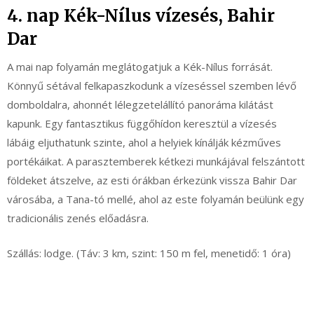
4. nap Kék-Nílus vízesés, Bahir
Dar
A mai nap folyamán meglátogatjuk a Kék-Nílus forrását.
Könnyű sétával felkapaszkodunk a vízeséssel szemben lévő
domboldalra, ahonnét lélegzetelállító panoráma kilátást
kapunk. Egy fantasztikus függőhídon keresztül a vízesés
lábáig eljuthatunk szinte, ahol a helyiek kínálják kézműves
portékáikat. A parasztemberek kétkezi munkájával felszántott
földeket átszelve, az esti órákban érkezünk vissza Bahir Dar
városába, a Tana-tó mellé, ahol az este folyamán beülünk egy
tradicionális zenés előadásra.
Szállás: lodge. (Táv: 3 km, szint: 150 m fel, menetidő: 1 óra)