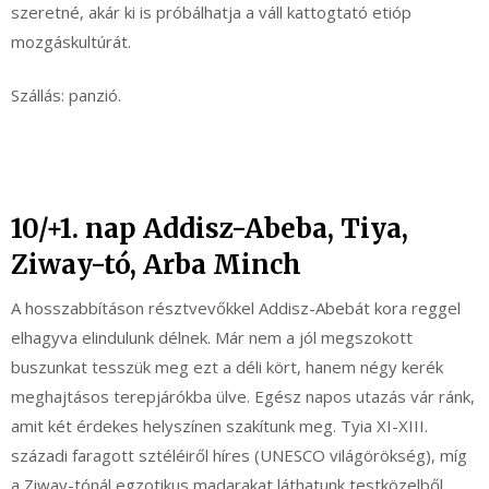
szeretné, akár ki is próbálhatja a váll kattogtató etióp
mozgáskultúrát.
Szállás: panzió.
10/+1. nap Addisz-Abeba, Tiya,
Ziway-tó, Arba Minch
A hosszabbításon résztvevőkkel Addisz-Abebát kora reggel
elhagyva elindulunk délnek. Már nem a jól megszokott
buszunkat tesszük meg ezt a déli kört, hanem négy kerék
meghajtásos terepjárókba ülve. Egész napos utazás vár ránk,
amit két érdekes helyszínen szakítunk meg. Tyia XI-XIII.
századi faragott sztéléiről híres (UNESCO világörökség), míg
a Ziway-tónál egzotikus madarakat láthatunk testközelből,