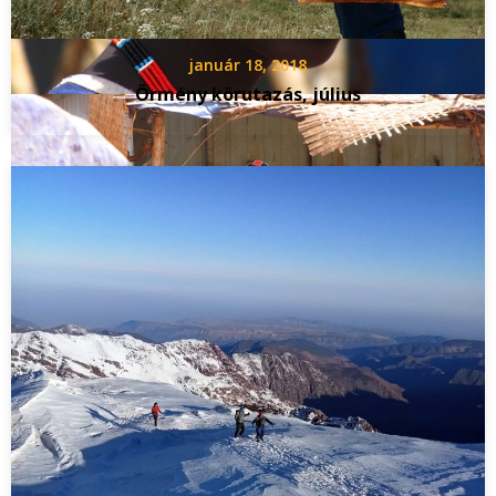
január 18, 2018
Örmény körutazás, július