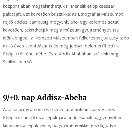
központjában megtekinthetjük II. Menelik etióp császár
palotáját. Ezt követően buszukkal az Etnográfiai Múzeumot
rejtő addiszi campusig megyünk, ahol egy kellemes sétát
követően, tekinthetjük meg a múzeum gyűjteményét. Ha
időnk engedi, a Nemzeti Múzeumban felkereshetjük Lucy több
millió éves csontvázát is és még jobban belemerülhetünk
Etiópia történelmébe. Este Addis Ababában szállunk meg.
Szállás: panzió.
9/+0. nap Addisz-Abeba
Az alap programon részt vevő utasaink búcsút vesznek
Etiópia színeitől és a repülőjárat indulásának függvényében
kimennek a repülőtérre, hogy élményeikkel gazdagodva