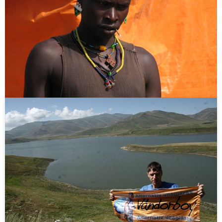
165 ország, sok élmény, rengeteg tanulság, és
végeláthatatlan történetek. Itt a blogomban.
Related Posts