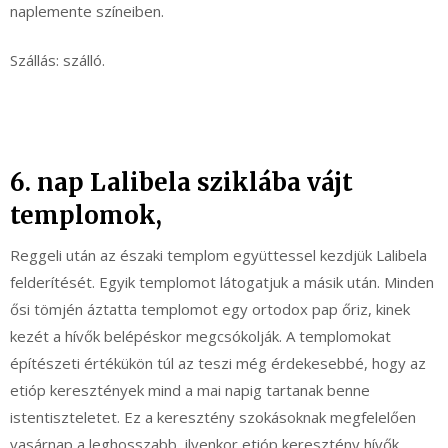
naplemente színeiben.
Szállás: szálló.
6. nap Lalibela sziklába vájt
templomok,
Reggeli után az északi templom együttessel kezdjük Lalibela
felderítését. Egyik templomot látogatjuk a másik után. Minden
ősi tömjén áztatta templomot egy ortodox pap őriz, kinek
kezét a hívők belépéskor megcsókolják. A templomokat
építészeti értékükön túl az teszi még érdekesebbé, hogy az
etióp keresztények mind a mai napig tartanak benne
istentiszteletet. Ez a keresztény szokásoknak megfelelően
vasárnap a leghosszabb, ilyenkor etióp keresztény hívők