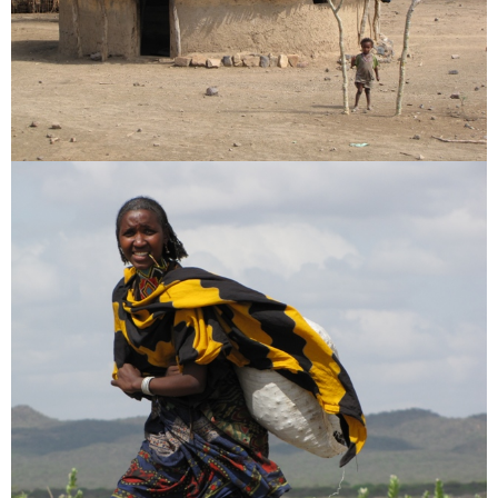
Fotók
Kelet Afrika
[:en]Africa[:hu]Afrika[:]