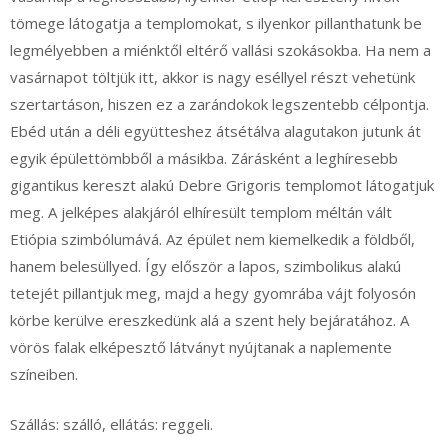
tömege látogatja a templomokat, s ilyenkor pillanthatunk be
legmélyebben a miénktől eltérő vallási szokásokba. Ha nem a
vasárnapot töltjük itt, akkor is nagy eséllyel részt vehetünk
szertartáson, hiszen ez a zarándokok legszentebb célpontja.
Ebéd után a déli együtteshez átsétálva alagutakon jutunk át
egyik épülettömbből a másikba. Zárásként a leghíresebb
gigantikus kereszt alakú Debre Grigoris templomot látogatjuk
meg. A jelképes alakjáról elhíresült templom méltán vált
Etiópia szimbólumává. Az épület nem kiemelkedik a földből,
hanem belesüllyed. Így először a lapos, szimbolikus alakú
tetejét pillantjuk meg, majd a hegy gyomrába vájt folyosón
körbe kerülve ereszkedünk alá a szent hely bejáratához. A
vörös falak elképesztő látványt nyújtanak a naplemente
színeiben.
Szállás: szálló, ellátás: reggeli.