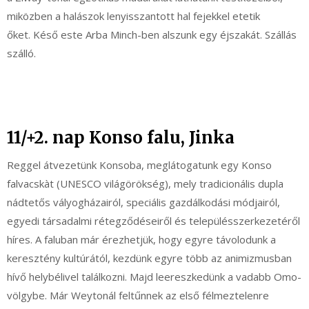
miközben a halászok lenyisszantott hal fejekkel etetik
őket. Késő este Arba Minch-ben alszunk egy éjszakát. Szállás
szálló.
11/+2. nap Konso falu, Jinka
Reggel átvezetünk Konsoba, meglátogatunk egy Konso
falvacskàt (UNESCO világörökség), mely tradicionális dupla
nádtetős vályogházairól, speciális gazdálkodási módjairól,
egyedi társadalmi rétegződéseiről és településszerkezetéről
híres. A faluban már érezhetjük, hogy egyre távolodunk a
keresztény kultúrától, kezdünk egyre több az animizmusban
hívő helybélivel találkozni. Majd leereszkedünk a vadabb Omo-
völgybe. Már Weytonál feltűnnek az első félmeztelenre