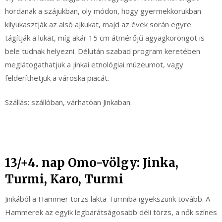
hordanak a szájukban, oly módon, hogy gyermekkorukban
kilyukasztják az alsó ajkukat, majd az évek során egyre
tágítják a lukat, míg akár 15 cm átmérőjű agyagkorongot is
bele tudnak helyezni. Délután szabad program keretében
meglátogathatjuk a jinkai etnológiai múzeumot, vagy
felderíthetjük a városka piacát.
Szállás: szállóban, várhatóan Jinkaban.
13/+4. nap Omo-völgy: Jinka,
Turmi, Karo, Turmi
Jinkából a Hammer törzs lakta Turmiba igyekszünk tovább. A
Hammerek az egyik legbarátságosabb déli törzs, a nők színes