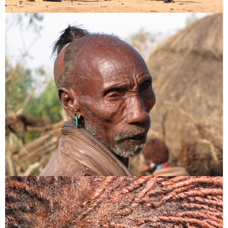
Vélemény, hozzászólás?
Az e-mail címet nem tesszük közzé.
A kötelező mezőket
*
karakterrel jelöltük
Hozzászólás
*
Név
*