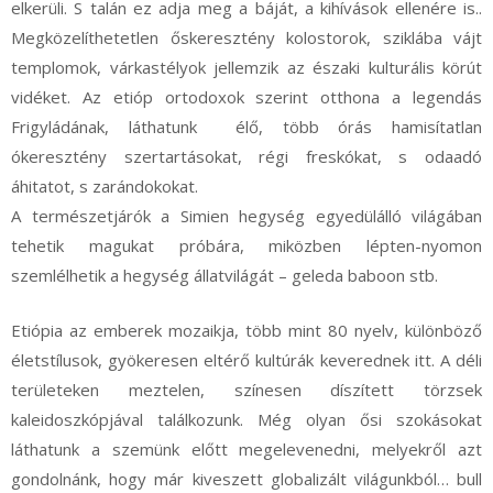
elkerüli. S talán ez adja meg a báját, a kihívások ellenére is..
Megközelíthetetlen őskeresztény kolostorok, sziklába vájt
templomok, várkastélyok jellemzik az északi kulturális körút
vidéket. Az etióp ortodoxok szerint otthona a legendás
Frigyládának, láthatunk élő, több órás hamisítatlan
ókeresztény szertartásokat, régi freskókat, s odaadó
áhitatot, s zarándokokat.
A természetjárók a Simien hegység egyedülálló világában
tehetik magukat próbára, miközben lépten-nyomon
szemlélhetik a hegység állatvilágát – geleda baboon stb.
Etiópia az emberek mozaikja, több mint 80 nyelv, különböző
életstílusok, gyökeresen eltérő kultúrák keverednek itt. A déli
területeken meztelen, színesen díszített törzsek
kaleidoszkópjával találkozunk. Még olyan ősi szokásokat
láthatunk a szemünk előtt megelevenedni, melyekről azt
gondolnánk, hogy már kiveszett globalizált világunkból… bull