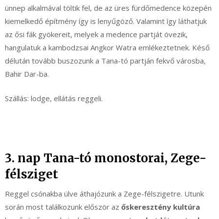
ünnep alkalmával töltik fel, de az üres fürdőmedence közepén
kiemelkedő építmény így is lenyűgöző. Valamint így láthatjuk
az ősi fák gyökereit, melyek a medence partját övezik,
hangulatuk a kambodzsai Angkor Watra emlékeztetnek. Késő
délután tovább buszozunk a Tana-tó partján fekvő városba,
Bahir Dar-ba.
Szállás: lodge, ellátás reggeli.
3. nap Tana-tó monostorai, Zege-
félsziget
Reggel csónakba ülve áthajózunk a Zege-félszigetre. Utunk
során most találkozunk először az
őskeresztény kultúra