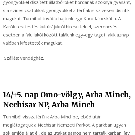
gyöngyökkel díszített állatbőröket hordanak szoknya gyanánt,
s a színes csatokkal, gyöngyökkel a férfiak is szívesen díszítik
magukat. Turmiból tovább hajtunk egy Karó falucskába. A
Karók testfestés kultúrájukról híresültek el, szerencsés
esetben a falu lakói között találunk egy-egy tagot, akik aznap
valóban kifestették magukat.
Szállás: vendégház.
14/+5. nap Omo-völgy, Arba Minch,
Nechisar NP, Arba Minch
Turmiból visszatérünk Arba Minchbe, ebéd után
meglátogatjuk a Nechisar Nemzeti Parkot. A parkban ugyan
sok emlős állat él, de az utakat sajnos nem tartják karban, így