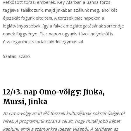
vetkőzött törzsi emberek. Key Afarban a Banna törzs
tagjaival találkozunk, majd Jinkában szállunk meg, ahol két
éjszakát fogunk eltölteni. A törzsek piac napokon a
leglátványosabbak, így a falvak meglátogatásának sorrendje
ennek függvénye. Piac napon ugyanis távoli helyekről is
összegyűlnek szocializálódni egymással.
Szállás: szálló.
12/+3. nap Omo-völgy: Jinka,
Mursi, Jinka
Az Omo-völgy az itt élő törzsek kulturájának sokszínűségéről
híres. A programunk során a cél az, hogy minél jobb képet
kapjunk erről a számunkra idegen világból. A területen az