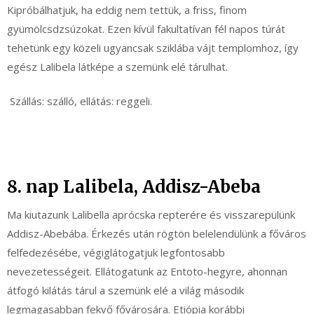
Kipróbálhatjuk, ha eddig nem tettük, a friss, finom
gyümölcsdzsúzokat. Ezen kívül fakultatívan fél napos túrát
tehetünk egy közeli ugyancsak sziklába vájt templomhoz, így
egész Lalibela látképe a szemünk elé tárulhat.
Szállás: szálló, ellátás: reggeli.
8. nap Lalibela, Addisz-Abeba
Ma kiutazunk Lalibella aprócska repterére és visszarepülünk
Addisz-Abebába. Érkezés után rögtön belelendülünk a főváros
felfedezésébe, végiglátogatjuk legfontosabb
nevezetességeit. Ellátogatunk az Entoto-hegyre, ahonnan
átfogó kilátás tárul a szemünk elé a világ második
legmagasabban fekvő fővárosára. Etiópia korábbi