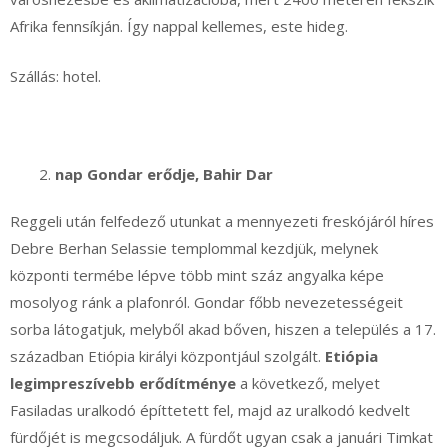
Afrika fennsíkján. Így nappal kellemes, este hideg.
Szállás: hotel.
nap Gondar erődje, Bahir Dar
Reggeli után felfedező utunkat a mennyezeti freskójáról híres
Debre Berhan Selassie templommal kezdjük, melynek
központi termébe lépve több mint száz angyalka képe
mosolyog ránk a plafonról. Gondar főbb nevezetességeit
sorba látogatjuk, melyből akad bőven, hiszen a település a 17.
században Etiópia királyi központjául szolgált.
Etiópia
legimpreszívebb erődítménye
a következő, melyet
Fasiladas uralkodó építtetett fel, majd az uralkodó kedvelt
fürdőjét is megcsodáljuk. A fürdőt ugyan csak a januári Timkat