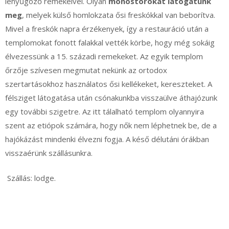
lenyűgöző remekeivel. Olyan
monostorokat látogatunk
meg
, melyek külső homlokzata ősi freskókkal van beborítva.
Mivel a freskók napra érzékenyek, így a restauráció után a
templomokat fonott falakkal vették körbe, hogy még sokáig
élvezessünk a 15. századi remekeket. Az egyik templom
őrzője szívesen megmutat nekünk az ortodox
szertartásokhoz használatos ősi kellékeket, kereszteket. A
félsziget látogatása után csónakunkba visszaülve áthajózunk
egy további szigetre. Az itt tálalható templom olyannyira
szent az etiópok számára, hogy nők nem léphetnek be, de a
hajókázást mindenki élvezni fogja. A késő délutáni órákban
visszaérünk szállásunkra.
Szállás: lodge.