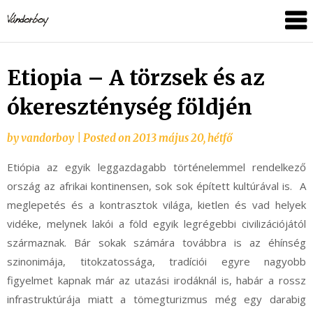
Skip
vandorboy
to
content
Etiopia – A törzsek és az
ókereszténység földjén
by
vandorboy
|
Posted on
2013 május 20, hétfő
Etiópia az egyik leggazdagabb történelemmel rendelkező
ország az afrikai kontinensen, sok sok épített kultúrával is. A
meglepetés és a kontrasztok világa, kietlen és vad helyek
vidéke, melynek lakói a föld egyik legrégebbi civilizációjától
származnak. Bár sokak számára továbbra is az éhínség
szinonimája, titokzatossága, tradíciói egyre nagyobb
figyelmet kapnak már az utazási irodáknál is, habár a rossz
infrastruktúrája miatt a tömegturizmus még egy darabig