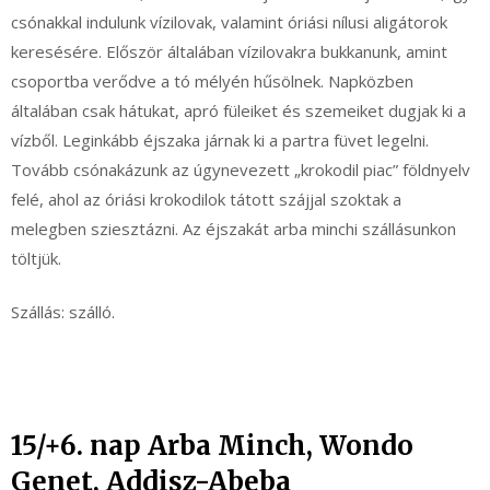
csónakkal indulunk vízilovak, valamint óriási nílusi aligátorok
keresésére. Először általában vízilovakra bukkanunk, amint
csoportba verődve a tó mélyén hűsölnek. Napközben
általában csak hátukat, apró füleiket és szemeiket dugjak ki a
vízből. Leginkább éjszaka járnak ki a partra füvet legelni.
Tovább csónakázunk az úgynevezett „krokodil piac” földnyelv
felé, ahol az óriási krokodilok tátott szájjal szoktak a
melegben sziesztázni. Az éjszakát arba minchi szállásunkon
töltjük.
Szállás: szálló.
15/+6. nap Arba Minch, Wondo
Genet, Addisz-Abeba