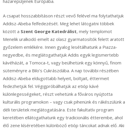
hazarepüljenek Európába.
A csapat hosszabbításon részt vevő felével ma folytathatjuk
Addisz-Abeba felfedezését. Meg lehet látogatni többek
között a
Szent George Katedrálist
, mely templomot
Menelik uralkodó emelt az olasz gyarmatosítók felett aratott
győzelem emlékére. Innen gyalog lesétálhatunk a Piazza-
negyedbe, és meglátogathatjuk Addis egyik legismertebb
kávéházát, a Tomoca-t, vagy beülhetünk egy könnyű, finom
süteményre a Bilo’s Cukrászdába. A nap további részében
Addisz-Abeba eldugottabb helyeit, boltjait, éttermeit
fedezhetjük fel. Végigpróbálhatjük az etióp kávé
különlegességeket, részt vehetünk a főváros nyújtotta
kulturális programokon – vagy csak pihenünk és rákészülünk a
déli területek meglátogatására. Este fakultatív program
keretében ellátogathatunk egy tradicionális étterembe, ahol
élő zene kíséretében különböző etióp táncokat adnak elő. Aki