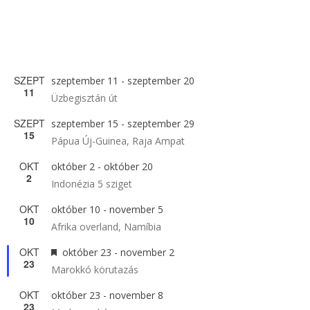
SZEPT
szeptember 11
-
szeptember 20
11
Üzbegisztán út
SZEPT
szeptember 15
-
szeptember 29
15
Pápua Új-Guinea, Raja Ampat
OKT
október 2
-
október 20
2
Indonézia 5 sziget
OKT
október 10
-
november 5
10
Afrika overland, Namíbia
OKT
Kiemelt
október 23
-
november 2
23
Marokkó körutazás
OKT
október 23
-
november 8
23