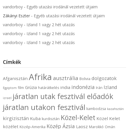
vandorboy
-
Egyéb utazási irodánál vezetett útjaim
Zákányi Eszter
-
Egyéb utazási irodánál vezetett útjaim
vandorboy
-
Izland 1 vagy 2 hét utazás
vandorboy
-
Izland 1 vagy 2 hét utazás
vandorboy
-
Izland 1 vagy 2 hét utazás
Címkék
Afrika
ausztrália
dolgozatok
Afganisztán
Bolivia
indonézia
Izland
india
Grúzia
film
határátkelés
Irán
Egyiptom
járatlan utak fesztivál előadók
izrael
járatlan utakon fesztivál
kambodzsa
kazahsztán
Közel-Kelet
kirgizisztán
Kuba
Közel Kelet
kurdisztán
Közép Ázsia
közélet
Laosz
Közép-Amerika
Marokkó
Omán