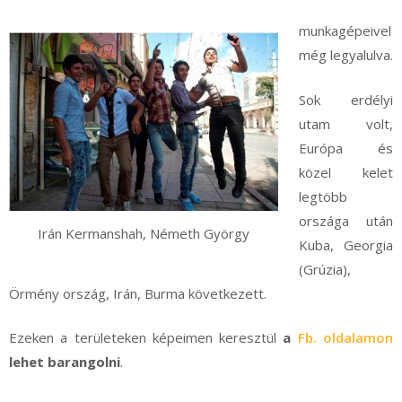
munkagépeivel
még legyalulva.
Sok erdélyi
utam volt,
Európa és
közel kelet
legtöbb
országa után
Irán Kermanshah, Németh György
Kuba, Georgia
(Grúzia),
Örmény ország, Irán, Burma következett.
Ezeken a területeken képeimen keresztül
a
Fb. oldalamon
lehet barangolni
.