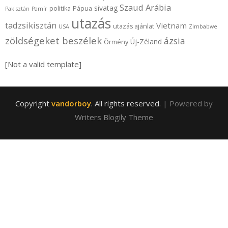
Szaud Arábia
sivatag
politika
Pápua
Pakisztán
Pamír
utazás
tadzsikisztán
Vietnam
utazás ajánlat
USA
Zimbabwe
zöldségeket beszélek
ázsia
Új-Zéland
Örmény
[Not a valid template]
Copyright
vandorboy
. All rights reserved.
| Powered by
Writers Blogily Theme