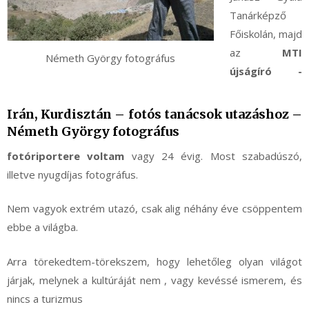
Tanárképző
Főiskolán, majd
az
MTI
Németh György fotográfus
újságíró -
Irán, Kurdisztán – fotós tanácsok utazáshoz –
Németh György fotográfus
fotóriportere voltam
vagy 24 évig. Most szabadúszó,
illetve nyugdíjas fotográfus.
Nem vagyok extrém utazó, csak alig néhány éve csöppentem
ebbe a világba.
Arra törekedtem-törekszem, hogy lehetőleg olyan világot
járjak, melynek a kultúráját nem , vagy kevéssé ismerem, és
nincs a turizmus