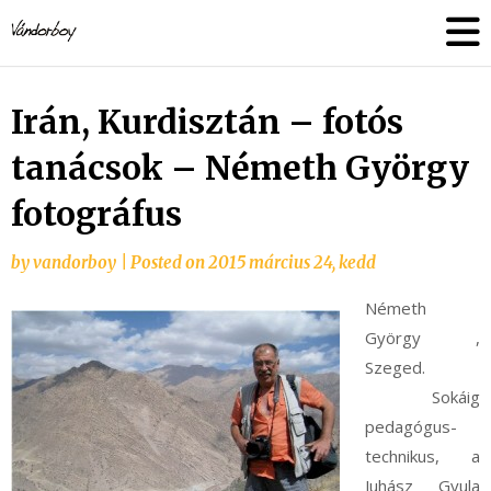
Skip
vandorboy
to
content
Irán, Kurdisztán – fotós
tanácsok – Németh György
fotográfus
by
vandorboy
|
Posted on
2015 március 24, kedd
Németh
György ,
Szeged.
Sokáig
pedagógus-
technikus, a
Juhász Gyula