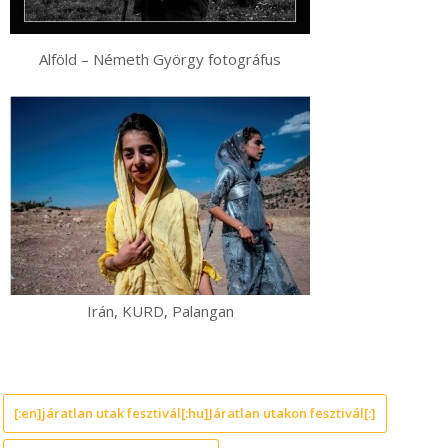
Alföld – Németh György fotográfus
Irán, KURD, Palangan
[:en]járatlan utak fesztivál[:hu]Járatlan utakon fesztivál[:]