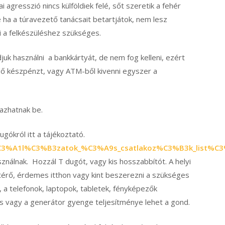
kai agresszió nincs külföldiek felé, sőt szeretik a fehér
 ha a túravezető tanácsait betartjátok, nem lesz
 a felkészüléshez szükséges.
juk használni a bankkártyát, de nem fog kelleni, ezért
 készpénzt, vagy ATM-ből kivenni egyszer a
azhatnak be.
ugókról itt a tájékoztató.
s_h%C3%A1l%C3%B3zatok_%C3%A9s_csatlakoz%C3%B3k_list%C
asználnak. Hozzál T dugót, vagy kis hosszabbítót. A helyi
térő, érdemes itthon vagy kint beszerezni a szükséges
, a telefonok, laptopok, tabletek, fényképezők
ás vagy a generátor gyenge teljesítménye lehet a gond.