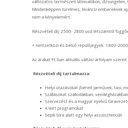
változatos természeti látnivalókon, dzsungelen, 
Mindenképpen türelmes, kíváncsi embereknek aján
nem a kényelemért.
Részvételi díj: 2500- 2800 usd létszámtól függő
+ nemzetközi és belső repülőjegyek 1800-2000
Az árakat Ft-ban aktuális váltási árfolyam szerint 
Részvételi díj tartalmazza:
Helyi utazásokat (bérelt járművek, taxi, 
Szállásokat szállodákban, vendégházakban
Szervezést és a magyar nyelvű túravezet
A leírt programokat
Sepik túra alatt egy helyi asszisztenciát