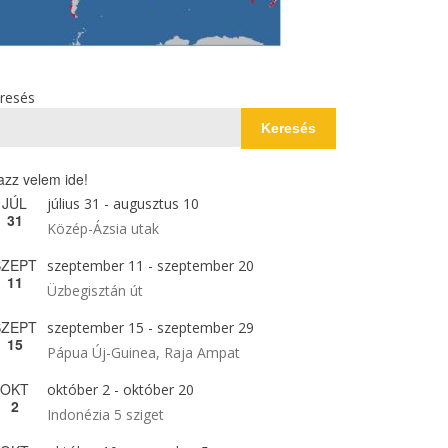
resés
Keresés
azz velem ide!
JÚL
július 31
-
augusztus 10
31
Közép-Ázsia utak
SZEPT
szeptember 11
-
szeptember 20
11
Üzbegisztán út
SZEPT
szeptember 15
-
szeptember 29
15
Pápua Új-Guinea, Raja Ampat
OKT
október 2
-
október 20
2
Indonézia 5 sziget