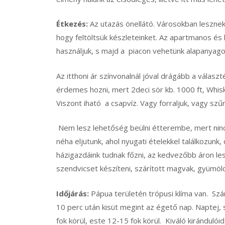
Étkezés:
Az utazás önellátó. Városokban leszne
hogy feltöltsük készleteinket. Az apartmanos és h
használjuk, s majd a piacon vehetünk alapanyago
Az itthoni ár színvonalnál jóval drágább a válas
érdemes hozni, mert 2deci sör kb. 1000 ft, Whisky 
Viszont iható a csapvíz. Vagy forraljuk, vagy sz
Nem lesz lehetőség beülni étterembe, mert nin
néha eljutunk, ahol nyugati ételekkel találkozunk
házigazdáink tudnak főzni, az kedvezőbb áron le
szendvicset készíteni, szárított magvak, gyümölc
Időjárás:
Pápua területén trópusi klíma van. Sz
10 perc után kisüt megint az égető nap. Naptej
fok körül, este 12-15 fok körül. Kiváló kirándul