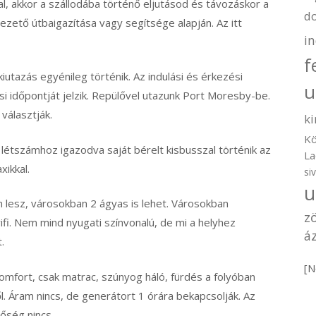
, akkor a szállodába történő eljutásod és távozáskor a
d
ezető útbaigazítása vagy segítsége alapján. Az itt
i
f
kiutazás egyénileg történik. Az indulási és érkezési
u
ési időpontját jelzik. Repülővel utazunk Port Moresby-be.
választják.
ki
Kö
 létszámhoz igazodva saját bérelt kisbusszal történik az
La
xikkal.
si
u
 lesz, városokban 2 ágyas is lehet. Városokban
z
fi. Nem mind nyugati színvonalú, de mi a helyhez
áz
t.
[N
komfort, csak matrac, szúnyog háló, fürdés a folyóban
l. Áram nincs, de generátort 1 órára bekapcsolják. Az
tőség nincs.