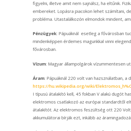
figyelni, illetve amit nem sajnálsz, ha eltűnik. Fizi
embereket. Lopásra piacokon lehet számítani, de
probléma. Utastalálkozón elmondok mindent, ami
Pénzügyek
: Pápuáknál esetleg a fővárosban tud
mindenképpen érdemes magunkkal vinni elegendő
fővárosban.
Vízum
: Magyar állampolgárok vízummentesen ut
Áram
: Pápuáknál 220 volt van hazsználatban, a d
https://hu.wikipedia.org/wiki/Elektromo
I típusú átalakító kell, 45 fokban V alakú dugót h
elektromos csatlakozó az európai standardtől el
átalakítót. Az elektromos feszültség ott 220 Volt
akkumulátorai bírják ezt, inkább az áramingadoz