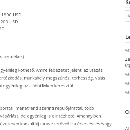
K
Ka
et 1800 USD
0-200 USD
USD
L
va
es termékek)
Zá
út
gyénileg köthető. Amire fedezetet jelent: az utazás
va
tartózkodás, munkahely megszűnés, terhesség, válás,
va
 egyénileg az alábbi linken keresztül
va
/
orttal, menetrend szerinti repülőjárattal, több
C
y vásárlást, de egyénileg is elintézhető. Amennyiben
lőzetesen konzultálj túravezetővel! Ha érkezési és/vagy
Af