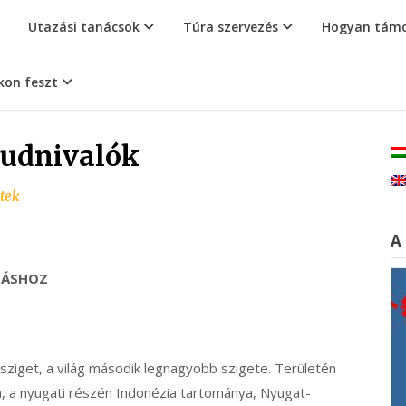
Utazási tanácsok
Túra szervezés
Hogyan támo
kon feszt
Tudnivalók
tek
A
ZÁSHOZ
 sziget, a világ második legnagyobb szigete. Területén
a, a nyugati részén Indonézia tartománya, Nyugat-