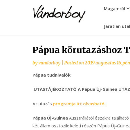
Skip
vandorboy
Magamról
to
content
Járatlan uta
Pápua körutazáshoz 
by
vandorboy
|
Posted on
2019 augusztus 16, pén
Pápua tudnivalók
UTASTÁJÉKOZTATÓ A Pápua Új-Guinea UTA
Az utazás
programja itt olvasható
.
Pápua Új-Guinea
Ausztráliától északra található
két állam osztozik: keleti részén Pápua Új-Guine