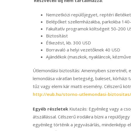
Részvételi díj nem tartalmazza:
Nemzetközi repülőjegyet, reptéri illeték
Belépőket szellemházakba, parkokba 14
Fakultatív programok költségeit 50-200 
Biztosítást
Étkezést, kb. 300 USD
Borravaló a helyi vezetőknek 40 USD
Ajándékok (maszkok, nyakláncok, kézműv
Útlemondási biztosítás: Amennyiben szeretnél, e
lemondása váratlan betegség, baleset, kórházi 
tűz vagy elemi kár miatti esemény. Célszerű kötni
http://eub.hu/storno-utlemondasi-biztositas
Egyéb részletek
Kiutazás: Egyénileg vagy a csop
átszállással. Célszerű irodákra bízni a repülőjeg
egyénileg történik a jegyvásárlás, mindenképp e