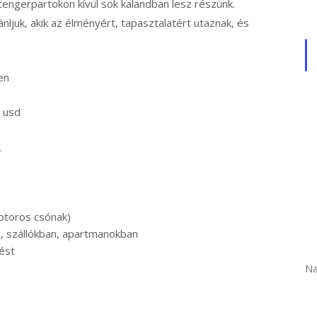
tengerpartokon kívül sok kalandban lesz részünk.
ljuk, akik az élményért, tapasztalatért utaznak, és
en
 usd
.
motoros csónak)
, szállókban, apartmanokban
ést
Na