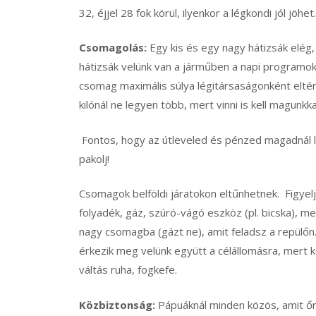
32, éjjel 28 fok körül, ilyenkor a légkondi jól jöhet.
Csomagolás:
Egy kis és egy nagy hátizsák elég, 
hátizsák velünk van a járműben a napi programok
csomag maximális súlya légitársaságonként elté
kilónál ne legyen több, mert vinni is kell magunkk
Fontos, hogy az útleveled és pénzed magadnál 
pakolj!
Csomagok belföldi járatokon eltűnhetnek. Figyelj
folyadék, gáz, szúró-vágó eszköz (pl. bicska), me
nagy csomagba (gázt ne), amit feladsz a repülőn
érkezik meg velünk együtt a célállomásra, mert k
váltás ruha, fogkefe.
Közbiztonság:
Pápuáknál minden közös, amit őri