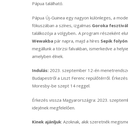
Pápua található.
Pápua Új-Guinea egy nagyon különleges, a modern
fókuszában a színes, izgalmas
Goroka fesztivál
találkozója a völgyben.. A program részeként el
Wewakba
pár napra, majd a híres
Sepik folyón
megállunk a törzsi falvakban, ismerkedve a helyie
amelyben élnek.
Indulás:
2023. szeptember 12-én menetrendszeri
Budapestről a Liszt Ferenc repülőtérről. Érkezés 
Moresby-be szept 14 reggel.
Érkezés vissza Magyarországra: 2023. szeptemb
idejének megfelelően.
Kinek ajánljuk
: Azoknak, akik szeretnék megismer