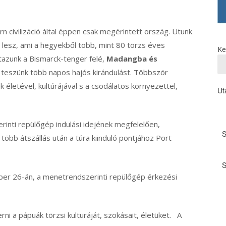
 civilizáció által éppen csak megérintett ország. Utunk
lesz, ami a hegyekből több, mint 80 törzs éves
Ke
utazunk a Bismarck-tenger felé,
Madangba és
teszünk több napos hajós kirándulást. Többször
k életével, kultúrájával s a csodálatos környezettel,
Ut
nti repülőgép indulási idejének megfelelően,
több átszállás után a túra kiinduló pontjához Port
er 26-án, a menetrendszerinti repülőgép érkezési
ni a pápuák törzsi kulturáját, szokásait, életüket. A