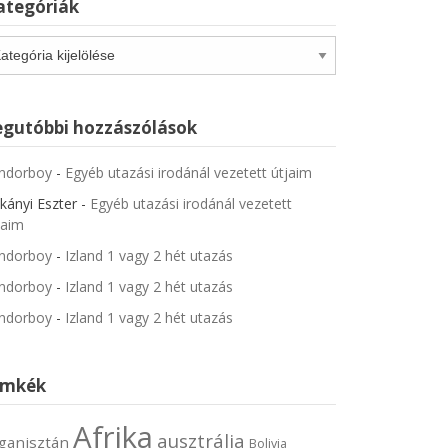
ategóriák
tegóriák
egutóbbi hozzászólások
ndorboy
-
Egyéb utazási irodánál vezetett útjaim
kányi Eszter
-
Egyéb utazási irodánál vezetett
jaim
ndorboy
-
Izland 1 vagy 2 hét utazás
ndorboy
-
Izland 1 vagy 2 hét utazás
ndorboy
-
Izland 1 vagy 2 hét utazás
ímkék
Afrika
ausztrália
ganisztán
Bolivia