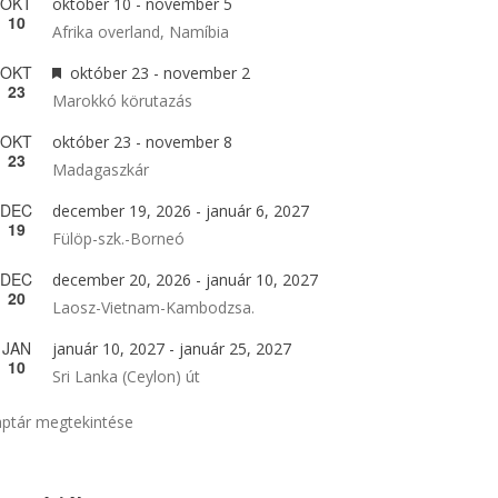
OKT
október 10
-
november 5
10
Afrika overland, Namíbia
OKT
Kiemelt
október 23
-
november 2
23
Marokkó körutazás
OKT
október 23
-
november 8
23
Madagaszkár
DEC
december 19, 2026
-
január 6, 2027
19
Fülöp-szk.-Borneó
DEC
december 20, 2026
-
január 10, 2027
20
Laosz-Vietnam-Kambodzsa.
JAN
január 10, 2027
-
január 25, 2027
10
Sri Lanka (Ceylon) út
ptár megtekintése