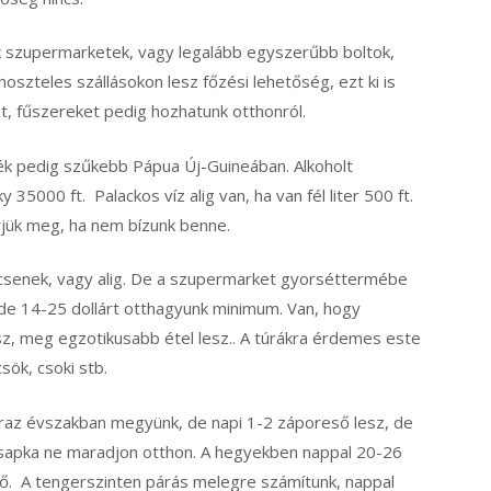
k szupermarketek, vagy legalább egyszerűbb boltok,
oszteles szállásokon lesz főzési lehetőség, ezt ki is
t, fűszereket pedig hozhatunk otthonról.
zték pedig szűkebb Pápua Új-Guineában. Alkoholt
35000 ft. Palackos víz alig van, ha van fél liter 500 ft.
űrjük meg, ha nem bízunk benne.
csenek, vagy alig. De a szupermarket gyorséttermébe
, de 14-25 dollárt otthagyunk minimum. Van, hogy
sz, meg egzotikusabb étel lesz.. A túrákra érdemes este
sök, csoki stb.
áraz évszakban megyünk, de napi 1-2 záporeső lesz, de
, sapka ne maradjon otthon. A hegyekben nappal 20-26
óidő. A tengerszinten párás melegre számítunk, nappal