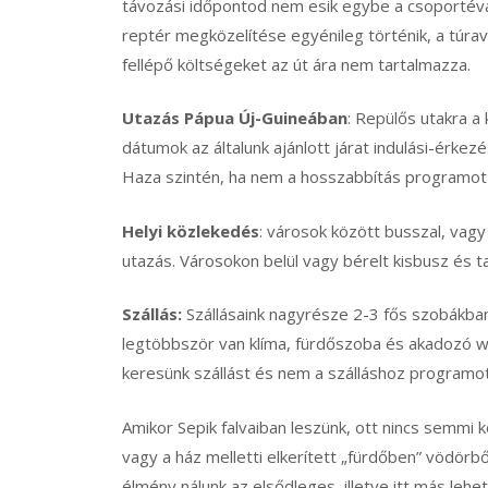
távozási időpontod nem esik egybe a csoportéval
reptér megközelítése egyénileg történik, a túrav
fellépő költségeket az út ára nem tartalmazza.
Utazás Pápua Új-Guineában
: Repülős utakra a 
dátumok az általunk ajánlott járat indulási-érkez
Haza szintén, ha nem a hosszabbítás programot 
Helyi közlekedés
: városok között busszal, vagy
utazás. Városokon belül vagy bérelt kisbusz és ta
Szállás:
Szállásaink nagyrésze 2-3 fős szobákban
legtöbbször van klíma, fürdőszoba és akadozó wi
keresünk szállást és nem a szálláshoz programo
Amikor Sepik falvaiban leszünk, ott nincs semmi 
vagy a ház melletti elkerített „fürdőben” vödörbő
élmény nálunk az elsődleges, illetve itt más lehe