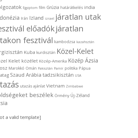
olgozatok
india
Grúzia
film
határátkelés
Egyiptom
járatlan utak
ndonézia
Izland
Irán
izrael
járatlan
esztivál előadók
takon fesztivál
kambodzsa
kazahsztán
Közel-Kelet
rgizisztán
Kuba
kurdisztán
Közép Ázsia
zel Kelet
közélet
Közép-Amerika
osz
Marokkó
Omán
politika
Pápua
Pakisztán
Pamír
Szaud Arábia
tadzsikisztán
vatag
USA
tazás
Vietnam
utazás ajánlat
Zimbabwe
öldségeket beszélek
Új-Zéland
Örmény
sia
ot a valid template]