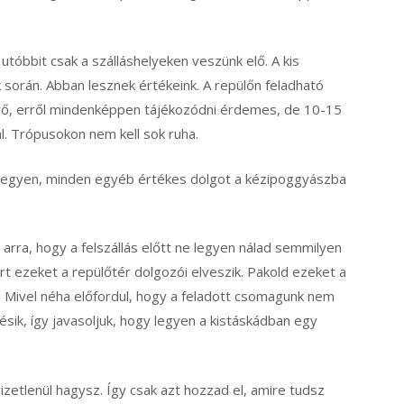
utóbbit csak a szálláshelyeken veszünk elő. A kis
 során. Abban lesznek értékeink. A repülőn feladható
rő, erről mindenképpen tájékozódni érdemes, de 10-15
al. Trópusokon nem kell sok ruha.
legyen, minden egyéb értékes dolgot a kézipoggyászba
 arra, hogy a felszállás előtt ne legyen nálad semmilyen
rt ezeket a repülőtér dolgozói elveszik. Pakold ezeket a
. Mivel néha előfordul, hogy a feladott csomagunk nem
ésik, így javasoljuk, hogy legyen a kistáskádban egy
zetlenül hagysz. Így csak azt hozzad el, amire tudsz