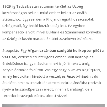
1929-ig Tadzsikisztán autonóm terület az Üzbég
köztársaságon belül! 1 millió ember kellett az önálló
státuszhoz. Egyszerűen a Khojand régiót hozzácsapták
üzbégestől, így önálló köztársaság lett. Ez egyben
kompenzáció is volt, mivel Bukhara és Szamarkand környéke
az üzbégek kezén maradt. Sztálini „szarkeverés” része.
Stoppolás. Egy
Afganisztánban szolgáló helikopter pilóta
vett fel
, érdekes és intelligens ember. Volt laptopja és
érdeklődése is, így másoltam neki is jó filmeket, amíg
zötykölődtünk a földúton. Van egy nagy 5 km-es alagútjuk is,
amely lerövidíteni hivatott a veszélyes
Anzob-hágón
való
átkelést, amit az irániak készítettek nekik ajándékba (tadzsik
nyelv a fársziból(perzsa) eredt, innen a barátság), de a
technikai bravúrjuk elárasztódott vízzel.