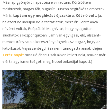
Másnap gyönyörű napsütésre virradtam. Körülöttem
trolibuszok, magas fák, sugárút. Buszon segítőkész emberek.
Máris
kaptam egy meghívást éjszakára. Két nő volt.
Ja,
na azért ne induljon be a fantáziátok, mert ők Teréz anya
nővérei voltak, Etiópiából! Meghívtak, hogy nyugodtan
aludhatok a központjukban. Lám van egy igazi, élő, álszent-
mentes irányzata a kereszténységnek. (Az is igaz, hogy az
katolikusok Anyaszentegyháza nem támogatta annak idején
Teréz anyát
missziójában! Csak akkor kellett neki, amikor már
elért nagy ismertséget, meg Nobel békedíjat kapott.)