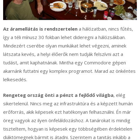
Az áramellátás is rendszertelen
a hálózatban, nincs fűtés,
így a téli mínusz 30 fokban lehet dideregni a hálózsákban.
Mindezért cserébe olyan munkákat lehet végezni, aminek
látszata kevés, a helyi élőerők nem tudják felszívni azt a
tudást, amit kaphatnának. Mintha egy Commodore gépen
akarnánk futtatni egy komplex programot. Marad az önkéntes
lelkesedés.
Rengeteg ország önti a pénzt a fejlődő világba
, elég
sikertelenül. Nincs meg az infrastruktúra és a képzett humán
erőforrás, akik képesek ezt hatékonyan felhasználni. Én már
öreg vagyok az ilyen önfeláldozáshoz. A tanárokat is mindig
tiszteltem, hogyan is képesek egy többségében érdektelen
diáktömegnek bármit is átadni. Szerintem a tanitás inkább a