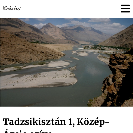
Skip
vandorboy
to
content
Tadzsikisztán 1, Közép-