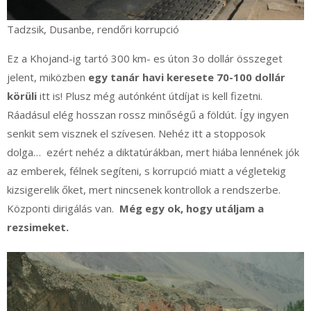
Tadzsik, Dusanbe, rendőri korrupció
Ez a Khojand-ig tartó 300 km- es úton 3o dollár összeget
jelent, miközben
egy tanár havi keresete 70-100 dollár
körüli
itt is! Plusz még autónként útdíjat is kell fizetni.
Ráadásul elég hosszan rossz minőségű a földút. Így ingyen
senkit sem visznek el szívesen. Nehéz itt a stopposok
dolga… ezért nehéz a diktatúrákban, mert hiába lennének jók
az emberek, félnek segíteni, s korrupció miatt a végletekig
kizsigerelik őket, mert nincsenek kontrollok a rendszerbe.
Központi dirigálás van.
Még egy ok, hogy utáljam a
rezsimeket.