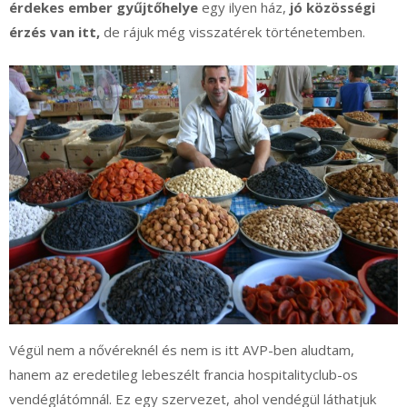
érdekes ember gyűjtőhelye
egy ilyen ház,
jó közösségi
érzés van itt,
de rájuk még visszatérek történetemben.
Végül nem a nővéreknél és nem is itt AVP-ben aludtam,
hanem az eredetileg lebeszélt francia hospitalityclub-os
vendéglátómnál. Ez egy szervezet, ahol vendégül láthatjuk