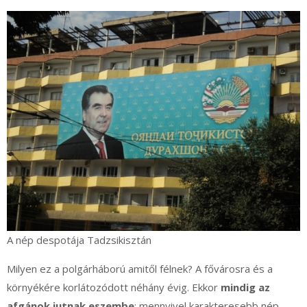
A nép despotája Tadzsikisztán
Milyen ez a polgárháború amitől félnek? A fővárosra és a
környékére korlátozódott néhány évig. Ekkor
mindig az
afgánok jutnak eszembe
; mennyivel karakteresebb nép,