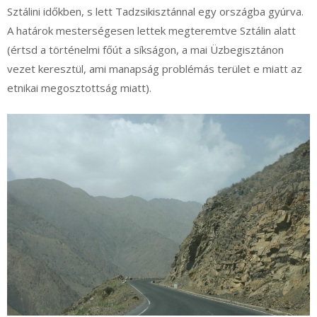
Sztálini időkben, s lett Tadzsikisztánnal egy országba gyúrva.
A határok mesterségesen lettek megteremtve Sztálin alatt
(értsd a történelmi főút a síkságon, a mai Üzbegisztánon
vezet keresztül, ami manapság problémás terület e miatt az
etnikai megosztottság miatt).