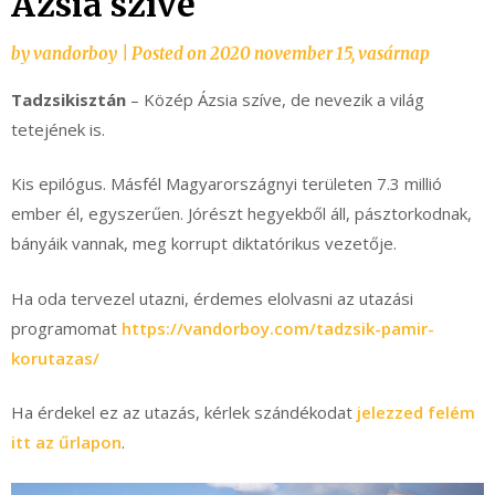
Ázsia szíve
by
vandorboy
|
Posted on
2020 november 15, vasárnap
Tadzsikisztán
– Közép Ázsia szíve, de nevezik a világ
tetejének is.
Kis epilógus. Másfél Magyarországnyi területen 7.3 millió
ember él, egyszerűen. Jórészt hegyekből áll, pásztorkodnak,
bányáik vannak, meg korrupt diktatórikus vezetője.
Ha oda tervezel utazni, érdemes elolvasni az utazási
programomat
https://vandorboy.com/tadzsik-pamir-
korutazas/
Ha érdekel ez az utazás, kérlek szándékodat
jelezzed felém
itt az űrlapon
.