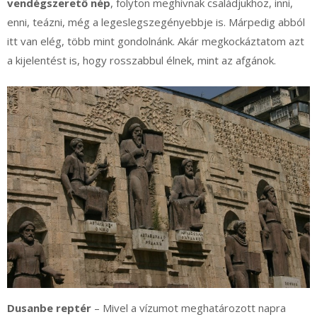
vendégszerető nép
, folyton meghívnak családjukhoz, inni,
enni, teázni, még a legeslegszegényebbje is. Márpedig abból
itt van elég, több mint gondolnánk. Akár megkockáztatom azt
a kijelentést is, hogy rosszabbul élnek, mint az afgánok.
Dusanbe reptér
– Mivel a vízumot meghatározott napra