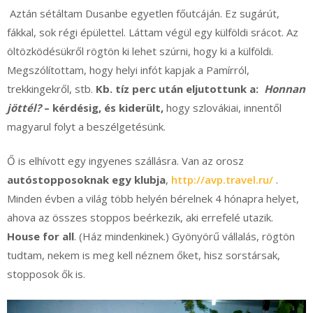
Aztán sétáltam Dusanbe egyetlen főutcáján. Ez sugárút,
fákkal, sok régi épülettel. Láttam végül egy külföldi srácot. Az
öltözködésükről rögtön ki lehet szúrni, hogy ki a külföldi.
Megszólítottam, hogy helyi infót kapjak a Pamírról,
trekkingekről, stb.
Kb. tíz perc után eljutottunk a:
Honnan
jöttél?
– kérdésig, és kiderült,
hogy szlovákiai, innentől
magyarul folyt a beszélgetésünk.
Ő is elhívott egy ingyenes szállásra. Van az orosz
autóstopposoknak egy klubja
,
http://avp.travel.ru/
.
Minden évben a világ több helyén bérelnek 4 hónapra helyet,
ahova az összes stoppos beérkezik, aki errefelé utazik.
House for all
. (Ház mindenkinek.) Gyönyörű vállalás, rögtön
tudtam, nekem is meg kell néznem őket, hisz sorstársak,
stopposok ők is.