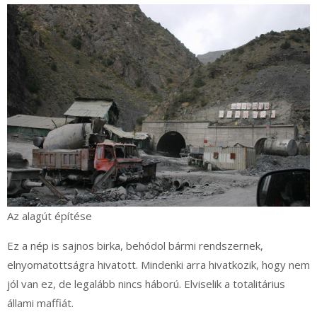
Az alagút építése
Ez a nép is sajnos birka, behódol bármi rendszernek,
elnyomatottságra hivatott. Mindenki arra hivatkozik, hogy nem
jól van ez, de legalább nincs háború. Elviselik a totalitárius
állami maffiát.