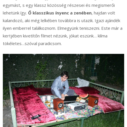
egymást, s egy klassz közösség részesei és megismerői
lehetünk így.
Ő klasszikus ínyenc a zenében
, hajdan volt
kalandozó, aki még lelkében továbbra is utazik. Igazi ajándék
ilyen emberrel találkoznom. Elmegyünk teniszezni. Este már a
kertjében kivetítőn filmet nézünk, jókat eszünk… klíma
tökéletes…szóval paradicsom.