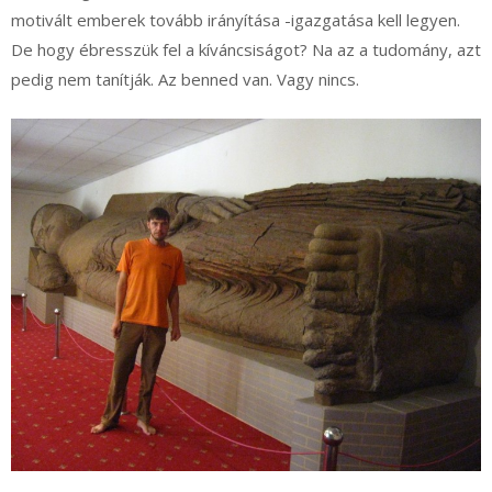
motivált emberek tovább irányítása -igazgatása kell legyen.
De hogy ébresszük fel a kíváncsiságot? Na az a tudomány, azt
pedig nem tanítják. Az benned van. Vagy nincs.