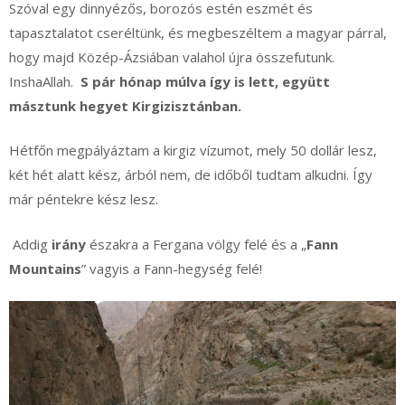
Szóval egy dinnyézős, borozós estén eszmét és
tapasztalatot cseréltünk, és megbeszéltem a magyar párral,
hogy majd Közép-Ázsiában valahol újra összefutunk.
InshaAllah.
S pár hónap múlva így is lett, együtt
másztunk hegyet Kirgizisztánban.
Hétfőn megpályáztam a kirgiz vízumot, mely 50 dollár lesz,
két hét alatt kész, árból nem, de időből tudtam alkudni. Így
már péntekre kész lesz.
Addig
irány
északra a Fergana völgy felé és a „
Fann
Mountains
” vagyis a Fann-hegység felé!