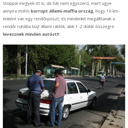
Stoppal megyek itt is, de hát nem egyszerű, mert ugye
annyira mohó-
korrupt állami-maffia ország
, hogy 10 km-
enként van egy rendőrposzt, és mindenkit megállítanak a
rendőr ruhába bújt állami rablók, akik 1-2 dollár összegre
levesznek minden autóst!!