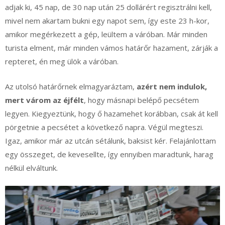
adjak ki, 45 nap, de 30 nap után 25 dollárért regisztrálni kell,
mivel nem akartam bukni egy napot sem, így este 23 h-kor,
amikor megérkezett a gép, leültem a váróban. Már minden
turista elment, már minden vámos határőr hazament, zárják a
repteret, én meg ülök a váróban.
Az utolsó határőrnek elmagyaráztam,
azért nem indulok,
mert várom az éjfélt
, hogy másnapi belépő pecsétem
legyen. Kiegyeztünk, hogy ő hazamehet korábban, csak át kell
pörgetnie a pecsétet a következő napra. Végül megteszi.
Igaz, amikor már az utcán sétálunk, baksist kér. Felajánlottam
egy összeget, de kevesellte, így ennyiben maradtunk, harag
nélkül elváltunk.