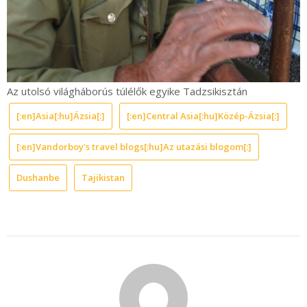
Az utolsó világháborús túlélők egyike Tadzsikisztán
[:en]Asia[:hu]Ázsia[:]
[:en]Central Asia[:hu]Közép-Ázsia[:]
[:en]Vandorboy's travel blogs[:hu]Az utazási blogom[:]
Dushanbe
Tajikistan