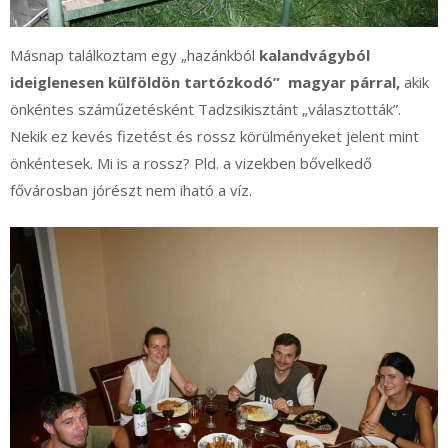
Másnap találkoztam egy „hazánkból
kalandvágyból
ideiglenesen külföldön tartózkodó” magyar párral,
akik
önkéntes száműzetésként Tadzsikisztánt „választották”.
Nekik ez kevés fizetést és rossz körülményeket jelent mint
önkéntesek. Mi is a rossz? Pld. a vizekben bővelkedő
fővárosban jórészt nem iható a víz.