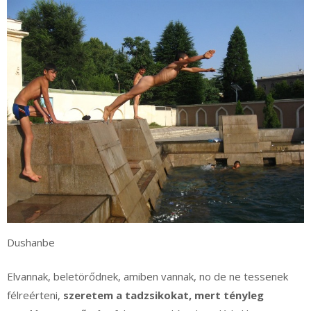
Dushanbe
Elvannak, beletörődnek, amiben vannak, no de ne tessenek
félreérteni,
szeretem a tadzsikokat, mert tényleg