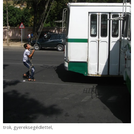
troli, gyereksegédlettel,