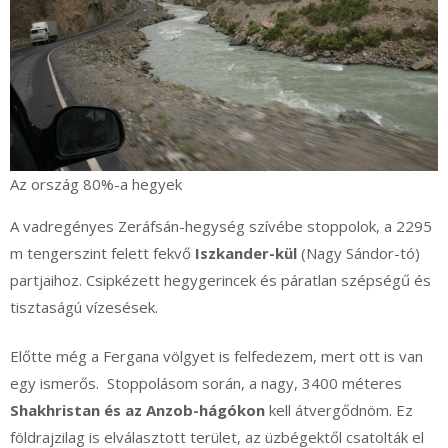
Az ország 80%-a hegyek
A vadregényes Zeráfsán-hegység szívébe stoppolok, a 2295
m tengerszint felett fekvő
Iszkander-kül
(Nagy Sándor-tó)
partjaihoz. Csipkézett hegygerincek és páratlan szépségű és
tisztaságú vízesések.
Előtte még a Fergana völgyet is felfedezem, mert ott is van
egy ismerős. Stoppolásom során, a nagy, 3400 méteres
Shakhristan és az Anzob-hágókon
kell átvergődnöm. Ez
földrajzilag is elválasztott terület, az üzbégektől csatolták el