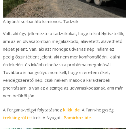
A ágónál sorbanálló kamionok, Tadzsik
Volt, aki úgy jellemezte a tadzsikokat, hogy tekintélytisztelők,
ami az én olvasatomban megalázkodó, alávetett, alávethető
népet jelent. Van, aki azt mondja: udvarias nép, nálam ez
pedig őszintétlent jelent, aki nem mer konfrontálódni, kiállni
érdekeiért és inkább elodázza a probléma megoldását.
Továbbra is hangsúlyoznom kell, hogy szeretem őket,
vendégszerető nép, csak nekem mások a karakterbeli
prioritásaim, s van az a szintje az udvariaskodásnak, ami már
nem belülről jön.
A Fergana-völgyi folytatáshoz
klikk ide
. A Fann-hegység
trekkingről itt
írok. A Nyugat-
Pamirhoz ide.